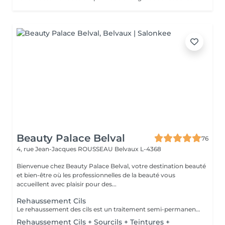
Beauty Palace Belval
76
4, rue Jean-Jacques ROUSSEAU
Belvaux L-4368
Bienvenue chez Beauty Palace Belval, votre destination beauté
et bien-être où les professionnelles de la beauté vous
accueillent avec plaisir pour des...
Rehaussement Cils
Le rehaussement des cils est un traitement semi-permanent qui donne une courbure naturelle et un effet lifté. Vous pouvez opter pour une technique coréen si vous le désirez. Les 24-48 premières heures sont cruciales. Voici les recommandations à suivre après la prestation pour optimiser les résultats et la tenue: -Evitez l'eau, la vapeur, l'humidité et la chaleur excessive (pas de douche chaude, sauna, hammam) -Ne frottez pas vos yeux et ne dormez pas le visage écrasé contre l'oreiller -Pas de maquillage sur la zone (mascara, fards, crayon) pendant 24 à 48h -Evitez les produits gras ou huileux qui peuvent réduire la durée du rehaussement -Hydratez vos cils avec un sérum adapté pour prolonger l'effet -Ne courbez pas vos cils avec un recourbe-cils mécanique, cela peut casser la courbure En respectant ces conseils, le rehaussement durera entre 4 à 6 semaines avec un effet optimal.
Rehaussement Cils + Sourcils + Teintures +