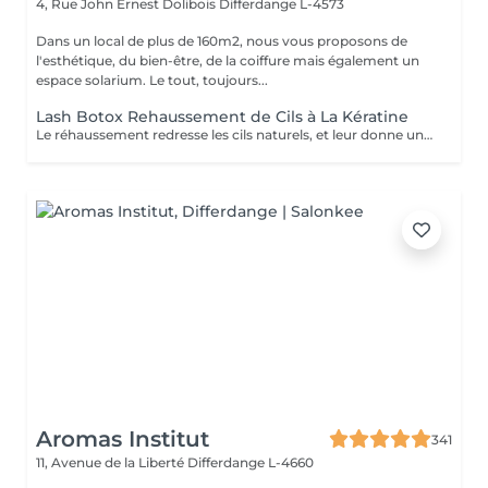
4, Rue John Ernest Dolibois
Differdange L-4573
Dans un local de plus de 160m2, nous vous proposons de
l'esthétique, du bien-être, de la coiffure mais également un
espace solarium. Le tout, toujours...
Lash Botox Rehaussement de Cils à La Kératine
Le réhaussement redresse les cils naturels, et leur donne une superbe courbure , de la longueur, de la hauteur et du volume : vos cils paraissent plus longs et plus denses. Pour toutes celles qui veulent avoir un regard intense et des cils plus longs sans avoir recours à des extensions de cils.
Aromas Institut
341
11, Avenue de la Liberté
Differdange L-4660