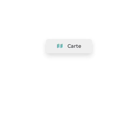
Carte
Société
Support
Équipe
&
Carrières
Référencer votre salon
Légal