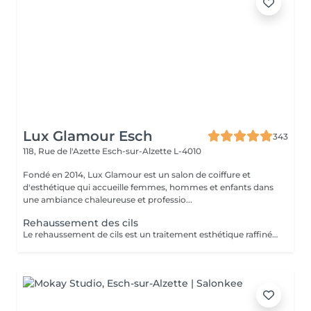
Lux Glamour Esch
343
118, Rue de l'Azette
Esch-sur-Alzette L-4010
Fondé en 2014, Lux Glamour est un salon de coiffure et
d'esthétique qui accueille femmes, hommes et enfants dans
une ambiance chaleureuse et professio...
Rehaussement des cils
Le rehaussement de cils est un traitement esthétique raffiné qui confère à vos cils une courbure naturelle et gracieuse. En utilisant des produits spécialisés et des techniques de mise en forme expertes, nous ajoutons une dimension supplémentaire de courbure et de définition à vos cils. La durée du traitement varie généralement de 4 à 8 semaines, selon le cycle de croissance naturel de vos cils. De plus, notre service comprend une teinture noire des cils, offrant ainsi une intensité supplémentaire à votre regard. Veuillez ne pas appliquer de Mascara Waterproof le jour de votre rendez-vous.