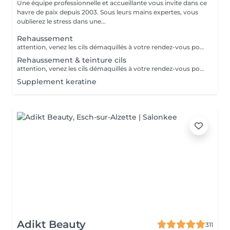
Une équipe professionnelle et accueillante vous invite dans ce
havre de paix depuis 2003. Sous leurs mains expertes, vous
oublierez le stress dans une...
Rehaussement
attention, venez les cils démaquillés à votre rendez-vous pour une meilleure tenue. veillez à ne pas avoir fait de teinture ou rehaussement 6-8 semaines avant votre rendez-vous merci Recourbe vos cils naturels sans rallonger ni colorer Tenue 6-8 semaines
Rehaussement & teinture cils
attention, venez les cils démaquillés à votre rendez-vous pour une meilleure tenue. veillez à ne pas avoir fait de teinture ou rehaussement 6-8 semaines avant votre rendez-vous merci
Supplement keratine
Adikt Beauty
311