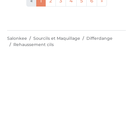
«
1
2
3
4
5
6
»
Salonkee
Sourcils et Maquillage
Differdange
Rehaussement cils