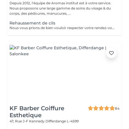
Depuis 2012, l'équipe de Aromas institut est à votre service.
Nous proposons une large gamme de soins du visage & du
corps, des pédicures, manucures, ...
Rehaussement de cils
Nous vous prions de bien vouloir respecter votre rendez-vous. En prenant rendez-vous, vous occupez une place, dont une autre personne aurait éventuellement besoin. Tout rendez-vous non annulé 24h en avance, est susceptible d'être facturé. (Si vous ne pouvez pas vous présenter à votre RDV, proposez-le éventuellement à un proche ou à un ami) Toute l'équipe de Aromas Institut vous remercie pour votre respect et votre compréhension.
KF Barber Coiffure
84
Esthetique
47, Rue J-F Kennedy
Differdange L-4599