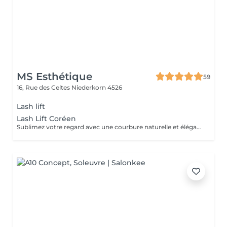
MS Esthétique
59
16, Rue des Celtes
Niederkorn 4526
Lash lift
Lash Lift Coréen
Sublimez votre regard avec une courbure naturelle et élégante. Le lash lift coréen est une technique douce et innovante qui lifte les cils dès la racine, sans les abîmer. Contrairement aux méthodes classiques, cette version offre une finition plus soignée, une tenue prolongée et un respect optimal de la fibre du cil. De plus il soigne vos cils en profondeur. Résultat : des cils galbés, allongés et visiblement renforcés, sans extension ni mascara. Tenue : 6 à 8 semaines Convient à tous les types de cils, même les plus courts.