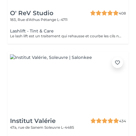
O' ReV Studio
408
183, Rue d'Athus
Pétange L-4711
Lashlift - Tint & Care
Le lash lift est un traitement qui rehausse et courbe les cils naturels pour un effet plus long et volumineux, sans extensions. Le résultat donne des cils bien définis et ouverts, pour un regard intensifié qui dure entre six et huit semaines. Cette prestation inclut la teinture et le soin des cils.
Institut Valérie
434
47a, rue de Sanem
Soleuvre L-4485