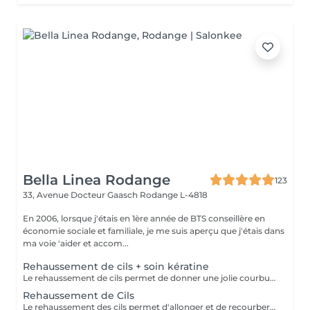
Bella Linea Rodange
123
33, Avenue Docteur Gaasch
Rodange L-4818
En 2006, lorsque j'étais en 1ère année de BTS conseillère en
économie sociale et familiale, je me suis aperçu que j'étais dans
ma voie 'aider et accom...
Rehaussement de cils + soin kératine
Le rehaussement de cils permet de donner une jolie courbure à vos cils naturels, dès la racine, afin d'ouvrir le regard et d'apporter un effet bonne mine immédiat. Contrairement aux extensions, cette technique sublime vos propres cils pour un résultat à la fois discret et élégant. Associé au soin à la kératine, ce traitement va bien au-delà de l'aspect esthétique. La kératine nourrit et renforce vos cils en profondeur, les rendant plus résistants et plus souples, tout en leur apportant de la brillance. Vos cils ne sont pas seulement embellis : ils sont protégés et durables dans le temps. Ce soin est idéal pour celles qui souhaitent intensifier leur regard de manière naturelle, tout en prenant soin de la santé de leurs cils.
Rehaussement de Cils
Le rehaussement des cils permet d'allonger et de recourber les cils naturels. Excellente alternative à la pose d'extensions de cils cette technique permet d'obtenir un résultat sublime et naturel sans fragiliser vos cils. Vos cils sont plus recourbés et votre regard sublimé. Vous pouvez maquiller vos cils après 48h. Rien ne change à vos maquillage et demaquillage habituels.