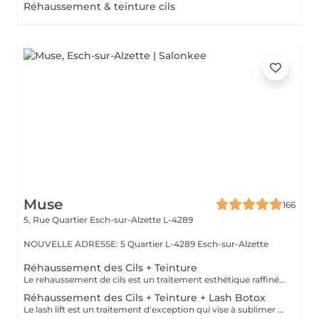
Réhaussement & teinture cils
Muse
166
5, Rue Quartier
Esch-sur-Alzette L-4289
NOUVELLE ADRESSE: 5 Quartier L-4289 Esch-sur-Alzette
Réhaussement des Cils + Teinture
Le rehaussement de cils est un traitement esthétique raffiné qui confère à vos cils une courbure naturelle et gracieuse. En utilisant des produits spécialisés et des techniques de mise en forme expertes, nous ajoutons une dimension supplémentaire de courbure et de définition à vos cils. La durée du traitement varie généralement de 4 à 8 semaines, selon le cycle de croissance naturel de vos cils. De plus, notre service comprend une teinture noire des cils, offrant ainsi une intensité supplémentaire à votre regard. Veuillez ne pas appliquer de Mascara Waterproof le jour de votre rendez-vous.
Réhaussement des Cils + Teinture + Lash Botox
Le lash lift est un traitement d'exception qui vise à sublimer la beauté naturelle de vos cils en leur donnant une courbure élégante et durable. Associé au lash botox, ce soin apporte une véritable revitalisation à vos cils, les nourrissant en profondeur, les renforçant et leur offrant une apparence saine et éclatante. Grâce à cette combinaison unique, vous bénéficiez d'un regard intensifié. De plus, notre service inclus une teinture noire des cils, mettant en valeur leur intensité et accentuant encore davantage votre regard.