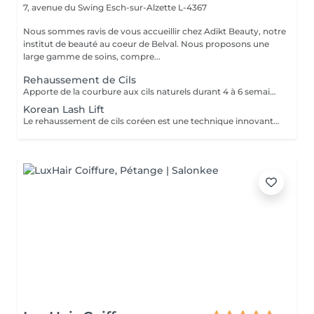
7, avenue du Swing
Esch-sur-Alzette L-4367
Nous sommes ravis de vous accueillir chez Adikt Beauty, notre
institut de beauté au coeur de Belval. Nous proposons une
large gamme de soins, compre...
Rehaussement de Cils
Apporte de la courbure aux cils naturels durant 4 à 6 semaines.
Korean Lash Lift
Le rehaussement de cils coréen est une technique innovante qui permet de courber les cils naturels dès la racine. Contrairement aux méthodes classiques, il utilise une formule douce à base de Cystéamine, sans colle, ce qui idéal pour les cils fragiles ou les yeux sensibles. Entre les deux étapes, un soin des cils est réalisé pour nourrir les cils en profondeur. Choisissez l'option avec coloration pour un effet plus marqué et profond.