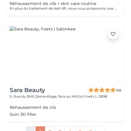
Réhaussement de cils + skin care routine
En plus du traitement de lash lift, nous vous proposons une expérience complète de soins de la peau. Notre routine de soins personnalisée comprend un double nettoyage pour éliminer les impuretés, suivi d'une exfoliation douce pour une peau lisse et radieuse. Ensuite, nous infusons votre peau avec un sérum hydratant spécialement sélectionné pour répondre à vos besoins. Enfin, nous appliquons un masque facial sur mesure qui offre une hydratation intense et une sensation de bien-être apaisante. Cette combinaison de lash lift et de soins de la peau vous permet de profiter de cils magnifiquement recourbés et d'une peau éclatante.
Sara Beauty
168
5, Rue du Brill (2ème étage, face au McDo)
Foetz L-3898
Rehaussement de cils
Soin 3D filler