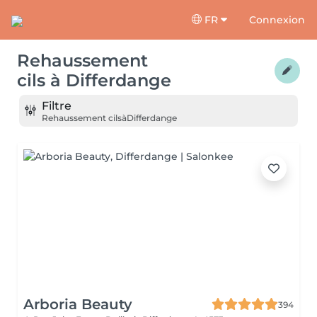
FR
Connexion
Rehaussement
cils
à
Differdange
Filtre
Rehaussement cils
à
Differdange
Arboria Beauty
394