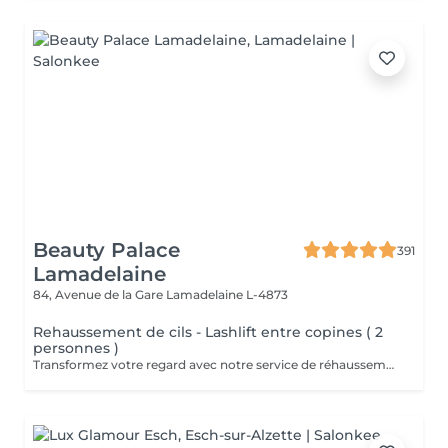
Beauty Palace
391
Lamadelaine
84, Avenue de la Gare
Lamadelaine L-4873
Rehaussement de cils - Lashlift entre copines ( 2
personnes )
Transformez votre regard avec notre service de réhaussement de cils. Profitez d'un traitement qui donne à vos cils une courbure naturelle et un aspect magnifiquement relevé, vous offrant des yeux éblouissants sans besoin de faux cils ou de mascara. Profitez de ce service à deux, dans notre cabine relaxante.