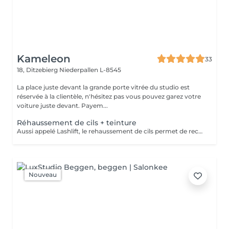
Kameleon
33
18, Ditzebierg
Niederpallen L-8545
La place juste devant la grande porte vitrée du studio est
réservée à la clientèle, n'hésitez pas vous pouvez garez votre
voiture juste devant. Payem...
Réhaussement de cils + teinture
Aussi appelé Lashlift, le rehaussement de cils permet de recourber les cils naturel dès la racine, sans extensions. La teinture elle, intensifie le résultat pour un regard ouvert naturellement. Idéal pour sublimer son regard naturel Attention : Le jour du rendez-vous, venir les yeux totalement démaquiller svp.
Nouveau