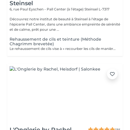
Steinsel
6, rue Paul Eyschen - Pall Center (à l’étage)
Steinsel L-7317
Découvrez notre institut de beauté à Steinsel à l'étage de
l'épicerie Pall Center, dans une ambiance empreinte de sérénité
et de calme, prêt pour une ...
Rehaussement de cils et teinture (Méthode
Chagrimm brevetée)
Le rehaussement de cils vise à « recourber les cils de manière naturelle afin de les galber et leur donner un effet mascara ». Et ce, sans même utiliser votre maquillage. Cela permet d'embellir et d'ouvrir le regard tout en lui donnant de la douceur, et ce, pour une durée moyenne de six semaines. Ultra-pratique pour une routine make-up allégée et un regard perçant dès le réveil. Ne remplacera jamais l'effet mascara. SVP pour éviter toute réaction ne pas venir avec des lentilles de contact ou prévoir le nécessaire pour les retirer avant la prestation et attendre minimum 3 mois entre deux rehaussements !
L'Onglerie by Rachel
135