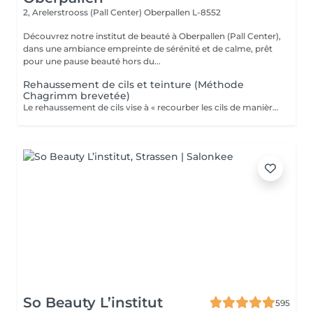
2, Arelerstrooss (Pall Center)
Oberpallen L-8552
Découvrez notre institut de beauté à Oberpallen (Pall Center),
dans une ambiance empreinte de sérénité et de calme, prêt
pour une pause beauté hors du...
Rehaussement de cils et teinture (Méthode
Chagrimm brevetée)
Le rehaussement de cils vise à « recourber les cils de manière naturelle afin de les galber et leur donner un effet mascara ». Et ce, sans même utiliser votre maquillage. Cela permet d'embellir et d'ouvrir le regard tout en lui donnant de la douceur, et ce, pour une durée moyenne de six semaines. Ultra-pratique pour une routine make-up allégée et un regard perçant dès le réveil. Ne remplacera jamais l'effet mascara. SVP pour éviter toute réaction ne pas venir avec des lentilles de contact ou prévoir le nécessaire pour les retirer avant la prestation et attendre minimum 3 mois entre deux rehaussements !
So Beauty L’institut
595