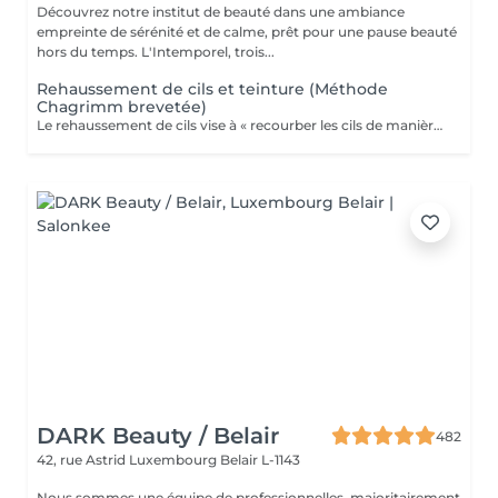
Découvrez notre institut de beauté dans une ambiance
empreinte de sérénité et de calme, prêt pour une pause beauté
hors du temps. L'Intemporel, trois...
Rehaussement de cils et teinture (Méthode
Chagrimm brevetée)
Le rehaussement de cils vise à « recourber les cils de manière naturelle afin de les galber et leur donner un effet mascara ». Et ce, sans même utiliser votre maquillage. Cela permet d'embellir et d'ouvrir le regard tout en lui donnant de la douceur, et ce, pour une durée moyenne de six semaines. Ultra-pratique pour une routine make-up allégée et un regard perçant dès le réveil. Ne remplacera jamais l'effet mascara. SVP pour éviter toute réaction ne pas venir avec des lentilles de contact ou prévoir le nécessaire pour les retirer avant la prestation et attendre minimum 3 mois entre deux rehaussements !
DARK Beauty / Belair
482
42, rue Astrid
Luxembourg Belair L-1143
Nous sommes une équipe de professionnelles, majoritairement