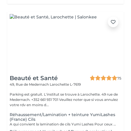
Beauté et Santé
75
49, Rue de Medernach
Larochette L-7619
Parking est gratuit. L'institut se trouve à Larochette. 49 rue de
Medernach. +352 661 931 701 Veuillez noter que si vous annulez
votre rdv en moins d...
Réhaussement/Lamination + teinture YumiLashes
(France) Cils
A qui convient la lamination de cils Yumi Lashes Pour ceux qui ont: - cils courts - cils poussant droits - cils poussant vers le bas - cils clairs - avec absence de paupière - avec paupière supérieure débordante - avec des paupières « affaissées » liées à l'âge - mener une vie active - gagner du temps - ceux qui partent en vacances, en voyage Vous obtenez des cils brillants avec une belle courbe. Un peu de magie et voila