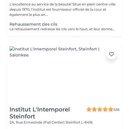
L'excellence au service de la beauté! Situé en plein centre-ville
depuis 1970, l'institut est fournisseur officiel de la cour et
également le plus an...
Rehaussement des cils
Le rehaussement redresse les cils vers le haut, et leur donne une superbe courbure, de la longueur, de la hauteur et du volume : vos cils paraissent plus longs et plus denses. Pour toutes celles qui veulent avoir un regard intense et des cils plus longs c'est une technique qui rallonge vos propres cils sans avoir recours aux extensions de cils. Elle peut être complémentaire à l'application d'extensions de cils, afin de faciliter leur application lorsque vos cils sont trop droits ou trop recourbés : Une beauté en un clin d'oeil ! Le soin ne dure que 45 minutes et n'est pas inconfortable : son effet recourbant dure entre 8 et 12 semaines, ce qui correspond au cycle naturel des cils. Tout de suite après le rehaussement, nous vous proposons soit une teinture des cils, pour intensifier la couleur de vos cils, soit un soin à la kératine, un traitement unique pour nourrir, épaissir et hydrater vos cils naturels ,soit l'application d'un mascara semi-permanent afin d'en améliorer encore l'aspect ' maquillé ' ( tenue 3-4 semaines). Vous avez la possibilité de faire tous ces soins en un même séance :))
Institut L'Intemporel
536
Steinfort
2A, Rue Ermesinde (Pall Center)
Steinfort L-8416