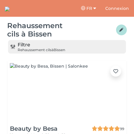
FR
Connexion
Rehaussement
cils
à
Bissen
Filtre
Rehaussement cils
à
Bissen
Beauty by Besa
99