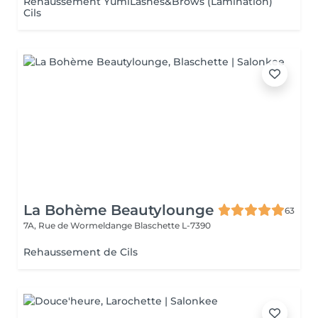
Réhaussement YumiLashes&Brows (Lamination)
Cils
La Bohème Beautylounge
63
7A, Rue de Wormeldange
Blaschette L-7390
Rehaussement de Cils