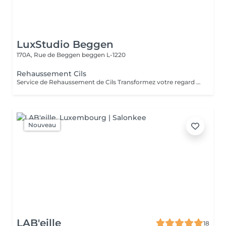
LuxStudio Beggen
170A, Rue de Beggen
beggen L-1220
Rehaussement Cils
Service de Rehaussement de Cils Transformez votre regard avec notre service de rehaussement de cils, disponible avec ou sans teinture. Notre technique avancée inclut : - *Courbure Durable* : Nous sublimons vos cils naturels en leur apportant une courbure élégante et durable. - *Option avec Teinture* : Pour un effet encore plus spectaculaire, ajoutez de la couleur à vos cils, vous libérant ainsi de l'utilisation quotidienne de mascara. - *Hydratation Incluse* : Nos traitements incluent une hydratation profonde, garantissant des cils sains et forts. ### Entretien Pour maintenir l'effet souhaité et éviter d'endommager vos cils, nous recommandons de refaire le traitement toutes les 4 à 6 semaines. Ainsi, vous assurez un regard toujours éblouissant tout en préservant la santé de vos cils. Prenez rendez-vous dès aujourd'hui et sublimez la beauté naturelle de vos yeux !
Nouveau
LAB'eille
18