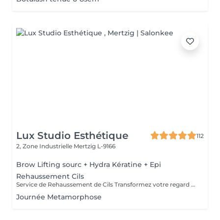
Lux Studio Esthétique
112
2, Zone Industrielle
Mertzig L-9166
Brow Lifting sourc + Hydra Kératine + Epi
Rehaussement Cils
Service de Rehaussement de Cils Transformez votre regard avec notre service de rehaussement de cils, disponible avec ou sans teinture. Notre technique avancée inclut : - *Courbure Durable* : Nous sublimons vos cils naturels en leur apportant une courbure élégante et durable. - *Option avec Teinture* : Pour un effet encore plus spectaculaire, ajoutez de la couleur à vos cils, vous libérant ainsi de l'utilisation quotidienne de mascara. - *Hydratation Incluse* : Nos traitements incluent une hydratation profonde, garantissant des cils sains et forts. ### Entretien Pour maintenir l'effet souhaité et éviter d'endommager vos cils, nous recommandons de refaire le traitement toutes les 4 à 6 semaines. Ainsi, vous assurez un regard toujours éblouissant tout en préservant la santé de vos cils. Prenez rendez-vous dès aujourd'hui et sublimez la beauté naturelle de vos yeux !
Journée Metamorphose