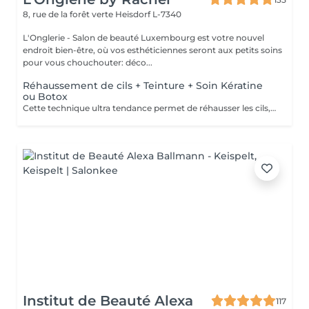
8, rue de la forêt verte
Heisdorf L-7340
L'Onglerie - Salon de beauté Luxembourg est votre nouvel
endroit bien-être, où vos esthéticiennes seront aux petits soins
pour vous chouchouter: déco...
Réhaussement de cils + Teinture + Soin Kératine
ou Botox
Cette technique ultra tendance permet de réhausser les cils, et leur apporter une courbure naturelle digne d'un mascara Découvrez le réhaussement de cils classique, soin Kératine ou combiné au soin Lash Botox: le Must Have du moment. C'est un soin réparateur pour les cils à base de kératine, panthénol et vitamines pour fortifier les cils endommagés ou fragiles, les nourrir, les hydrater et booster leur croissance. La formule du traitement est réalisée spécialement pour les cils, inoffensif pour les yeux, à base de : Vitamine E, pour rajeunir, restaurer et activer la pousse des cils. Panthénol : pour restaurer la structure du poil abimé, il enrobe chaque cil d'une pellicule qui lui ajoute volume, le nourrit, l'hydrate et stimule la pousse. Huile d'argan: hydrate, nourrit et régénère les cils, les fait briller. Kératine: remplit la structure et remplit les zones abîmées des cils. Recrée la couche de kératine naturelle. Collagène: referme les couches supérieures des cils, les rend plus flexibles, et doux. Acide Hyaluronique: restaure et hydrate les cils, empêche la perte d'humidité. Le traitement entraîne une pousse des cils, 40 % de volume en plus après le traitement soin, la teinture noire dure jusqu'à huit semaines, et l'effet du soin dure environ 2 mois. Il est possible de faire ce traitement tous les 2 à 3 mois, le résultat va s'ajouter, et les cils n'en seront que plus beaux, et en bonne santé.
Institut de Beauté Alexa
117