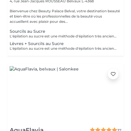
4, rue Jean-Jacques ROUSSEAU
Belvaux L-4368
Bienvenue chez Beauty Palace Belval, votre destination beauté
et bien-être où les professionnelles de la beauté vous
accueillent avec plaisir pour des...
Sourcils au Sucre
L'épilation au sucre est une méthode d'épilation très ancienne utilisée depuis 1900 av. JC. Composée d'eau, de jus de citron, de miel et de sucre. 100% naturelle elle à des propriétés exfoliantes. Idéale pour les poils courts, durs ou incarnés. La peau est plus douce et soyeuse.
Lèvres + Sourcils au Sucre
L'épilation au sucre est une méthode d'épilation très ancienne utilisée depuis 1900 av. JC. Composée d'eau, de jus de citron, de miel et de sucre. 100% naturelle elle à des propriétés exfoliantes. Idéale pour les poils courts, durs ou incarnés. La peau est plus douce et soyeuse.
AquaFlavia
37