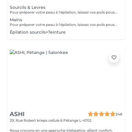
Sourcils & Levres
Pour préparer votre peau à l'épilation, laissez vos poils pousser pendant au moins deux semaines après le dernier rasage pour assurer une longueur adéquate. Il est également recommandé, mais non indispensable, d'effectuer un gommage doux 24 heures avant la séance pour éliminer les cellules mortes et faciliter l'extraction des poils. Le jour de l'épilation, évitez d'appliquer des crèmes ou des huiles sur la zone concernée afin d'assurer une bonne adhérence de la cire. Enfin, protégez votre peau en évitant l'exposition au soleil ou les séances de bronzage, qui pourraient la rendre plus sensible et irritable.
Mains
Pour préparer votre peau à l'épilation, laissez vos poils pousser pendant au moins deux semaines après le dernier rasage pour assurer une longueur adéquate. Il est également recommandé, mais non indispensable, d'effectuer un gommage doux 24 heures avant la séance pour éliminer les cellules mortes et faciliter l'extraction des poils. Le jour de l'épilation, évitez d'appliquer des crèmes ou des huiles sur la zone concernée afin d'assurer une bonne adhérence de la cire. Enfin, protégez votre peau en évitant l'exposition au soleil ou les séances de bronzage, qui pourraient la rendre plus sensible et irritable.
Épilation sourcils+Teinture
ASHI
248
29, Rue Robert krieps cellule 6
Pétange L-4702
Nous croyons en une approche intégrative, alliant confort,