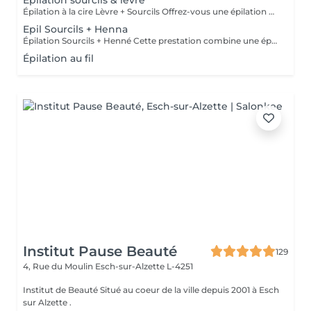
Epilation sourcils & lèvre
Épilation à la cire Lèvre + Sourcils Offrez-vous une épilation délicate et efficace de la lèvre et des sourcils avec notre cire à base de zinc, idéale pour les peaux sensibles. Deux types de cires sont disponibles pour répondre à vos besoins : Cire chaude : idéale pour une épilation plus rapide et efficace. Cire froide (avec ou sans bandes) : une option plus douce, parfaite pour les peaux les plus sensibles. Les deux types de cire garantissent une élimination nette des poils tout en respectant votre peau. Parfaite pour une finition précise, elle sublime vos traits et laisse votre peau douce et soyeuse.
Epil Sourcils + Henna
Épilation Sourcils + Henné Cette prestation combine une épilation précise des sourcils avec une application de henné, qui, en plus de colorer les poils, teint légèrement la peau pour un effet plus rempli et naturel. Contrairement à la teinture, le henné offre un rendu plus dense et durable, parfait pour structurer et sublimer le regard.
Épilation au fil
Institut Pause Beauté
129
4, Rue du Moulin
Esch-sur-Alzette L-4251
Institut de Beauté Situé au coeur de la ville depuis 2001 à Esch
sur Alzette .