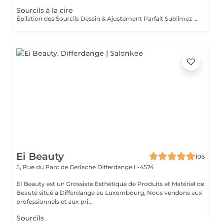
Sourcils à la cire
Épilation des Sourcils Dessin & Ajustement Parfait Sublimez votre regard grâce à une épilation précise et sur-mesure. Les sourcils sont dessinés et ajustés selon la forme naturelle de votre visage, pour un rendu harmonieux et élégant. Les bienfaits : Regard structuré et valorisé Forme des sourcils adaptée à votre morphologie Résultat net et durable Idéal pour un regard expressif et soigné, au quotidien ou pour une occasion spéciale.
Ei Beauty
106
5, Rue du Parc de Gerlache
Differdange L-4574
EI Beauty est un Grossiste Esthétique de Produits et Matériel de
Beauté situé à Differdange au Luxembourg, Nous vendons aux
professionnels et aux pri...
Sourcils