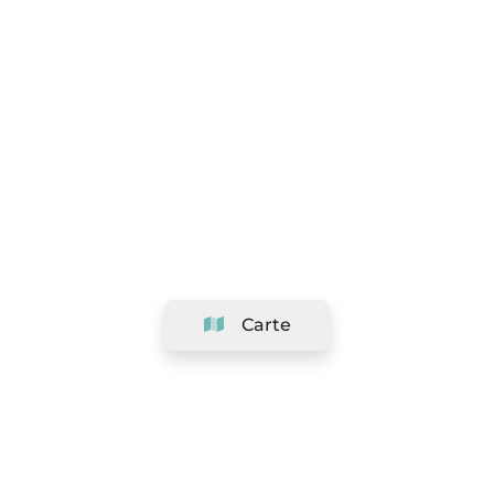
Carte
Société
Support