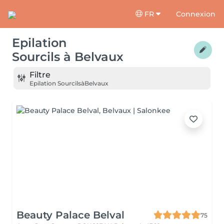
FR
Connexion
Epilation
Sourcils
à
Belvaux
Filtre
Epilation Sourcils
à
Belvaux
Beauty Palace Belval
75