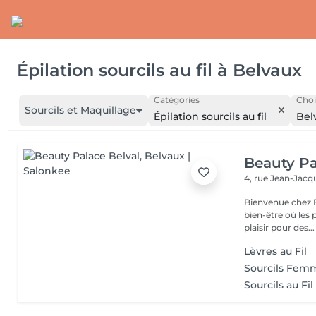
Épilation sourcils au fil
à
Belvaux
Catégories
Choi
Sourcils et Maquillage
Épilation sourcils au fil
Bel
Beauty Pa
4, rue Jean-Ja
Bienvenue chez B
bien-être où les 
plaisir pour des...
Lèvres au Fil
Sourcils Fem
Sourcils au Fil