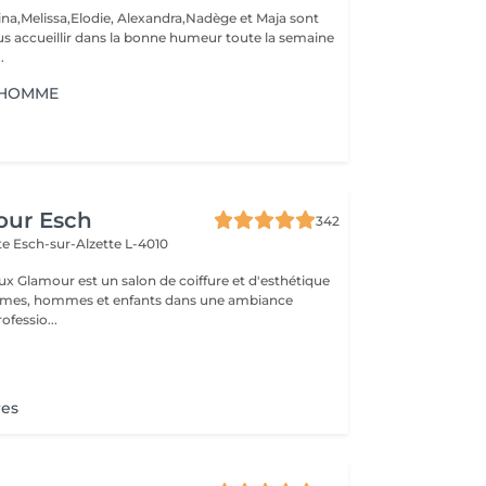
ina,Melissa,Elodie, Alexandra,Nadège et Maja sont
s accueillir dans la bonne humeur toute la semaine
.
il HOMME
our Esch
342
tte
Esch-sur-Alzette L-4010
ux Glamour est un salon de coiffure et d'esthétique
emmes, hommes et enfants dans une ambiance
ofessio...
res