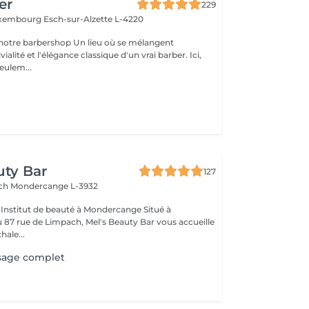
er
229
Luxembourg
Esch-sur-Alzette L-4220
rshop Un lieu où se mélangent
alité et l'élégance classique d'un vrai barber. Ici,
eulem...
l
uty Bar
127
ach
Mondercange L-3932
à
87 rue de Limpach, Mel's Beauty Bar vous accueille
hale...
visage complet