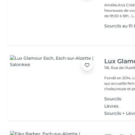
Amélie,Ana Crist
heureuses de vou
de 9h30 à 18h . L..
Sourcils au f
Lux Glam
118, Rue de l'Aze
Fondé en 2014, L
qui accueille f
chaleureuse et pr
Sourcils
Lèvres
Sourcils + Lèv