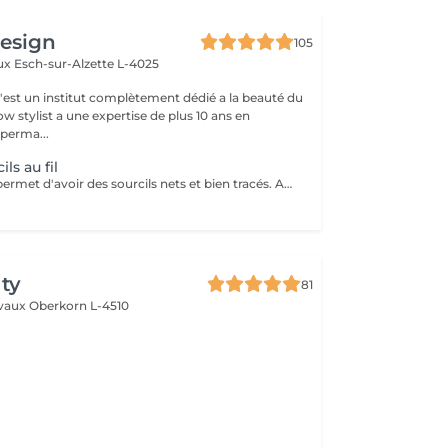
design
105
aux
Esch-sur-Alzette L-4025
c'est un institut complètement dédié a la beauté du
w stylist a une expertise de plus 10 ans en
perma...
ils au fil
L'épilation au fil permet d'avoir des sourcils nets et bien tracés. Avec des sourcils bien dessinés, vous pourrez avoir un regard attrayant et charmant. Pas de poils incarnés Les poils incarnés sont des poils qui poussent sous la peau. Ils ne sont pas esthétiques. Ils peuvent aussi causer des inflammations et des boutons rouges douloureux. Avec l'épilation au fil, vous pouvez dire adieu aux poils incarnés. Vous aurez un résultat efficace et une peau douce. D'un autre côté, cette technique d'épilation évite les poils cassés.
ty
81
lvaux
Oberkorn L-4510