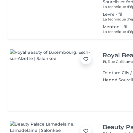
Sourcils et forfa
Lèvre - fil
Menton - fil
Royal Be
19, Rue Guillau
Teinture Cils /
Henné Sourcil
Beauty P