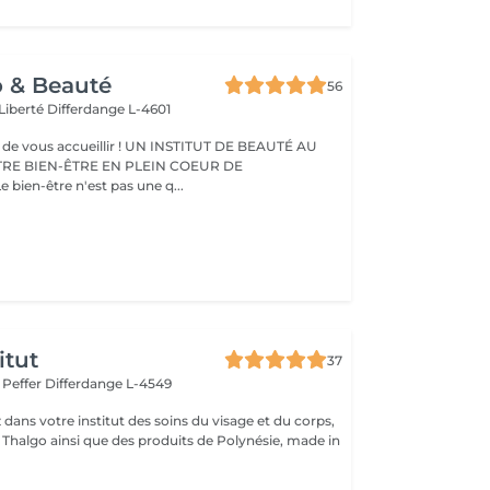
o & Beauté
56
 Liberté
Differdange L-4601
eillir ! UN INSTITUT DE BEAUTÉ AU
TRE BIEN-ÊTRE EN PLEIN COEUR DE
IFFERDANGE Le bien-être n'est pas une q...
itut
37
r Peffer
Differdange L-4549
dans votre institut des soins du visage et du corps,
s Thalgo ainsi que des produits de Polynésie, made in