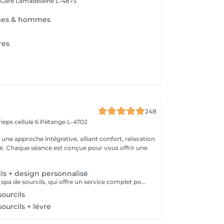
 Gare
Lamadelaine L-4873
mes & hommes
res
248
ieps cellule 6
Pétange L-4702
ne approche intégrative, alliant confort, relaxation
ité. Chaque séance est conçue pour vous offrir une
ils + design personnalisé
Découvrez notre spa de sourcils, qui offre un service complet pour sublimer vos sourcils. Notre protocole inclut une exfoliation douce pour préparer la peau, une hydratation nourrissante pour un confort optimal, et une épilation précise par threading pour révéler la beauté naturelle de vos sourcils. Offrez à votre regard une attention particulière et laissez-nous vous aider à obtenir des sourcils parfaitement définis et radieux.
sourcils
sourcils + lévre