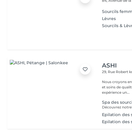
84, Avenue de la
Sourcils fem
Lèvres
Sourcils & Lèv
ASHI
29, Rue Robert kr
Nous croyons en u
et soins de qual
expérience un...
Spa des sourc
Epilation des 
Epilation des 