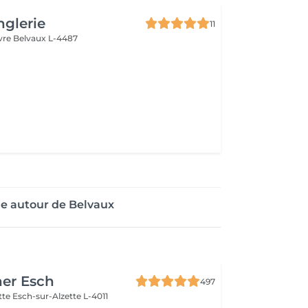
glerie
11
uvre
Belvaux L-4487
ge autour de Belvaux
her Esch
497
ette
Esch-sur-Alzette L-4011