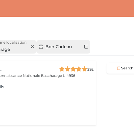
une localisation
Bon Cadeau
arage
L
Search
292
connaissance Nationale
Bascharage L-4936
ls