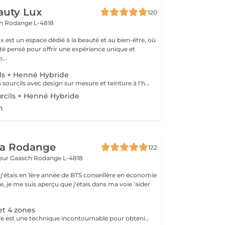
auty Lux
120
ch
Rodange L-4818
 est un espace dédié à la beauté et au bien-être, où
été pensé pour offrir une expérience unique et
isée. No...
ls + Henné Hybride
Soin complet des sourcils avec design sur mesure et teinture à l'henné hybride. Pigmente la peau et les poils pour un effet maquillé naturel, tout en nourrissant le follicule. Idéal pour combler les zones clairsemées et intensifier la ligne. Durée du résultat : 10 à 15 jours sur la peau, jusqu'à 6 semaines sur le poil. Fréquence recommandée : toutes les 4 à 6 semaines.
urcils + Henné Hybride
n
ea Rodange
122
eur Gaasch
Rodange L-4818
 j'étais en 1ère année de BTS conseillère en économie
le, je me suis aperçu que j'étais dans ma voie 'aider
t 4 zones
L'épilation à la cire est une technique incontournable pour obtenir une peau lisse et nette. La cire chaude ou tiède est appliquée sur la zone à traiter, puis retirée en arrachant le poil à la racine. Cette méthode offre un résultat durable, avec une repousse plus fine et plus discrète au fil des séances. Les bénéfices : Peau douce et lisse pendant plusieurs semaines Repousse plus fine et plus lente qu'avec un rasoir Adaptée à toutes les zones (visage, jambes, maillot, aisselles, bras, dos) Rapide et efficace Un rituel de beauté classique, qui reste une solution idéale pour un résultat net, précis et longue durée.