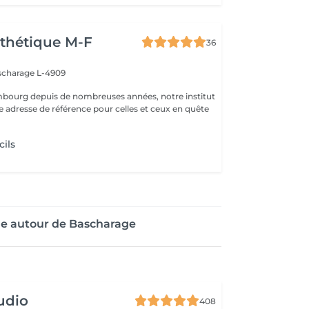
thétique M-F
36
scharage L-4909
mbourg depuis de nombreuses années, notre institut
e adresse de référence pour celles et ceux en quête
cils
ge autour de Bascharage
udio
408