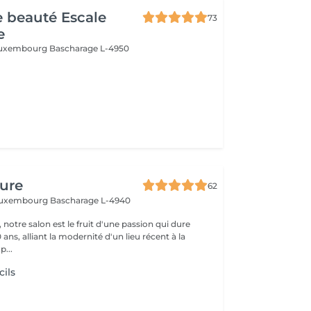
de beauté Escale
73
e
 Luxembourg
Bascharage L-4950
fure
62
 Luxembourg
Bascharage L-4940
 notre salon est le fruit d'une passion qui dure
 ans, alliant la modernité d'un lieu récent à la
p...
cils