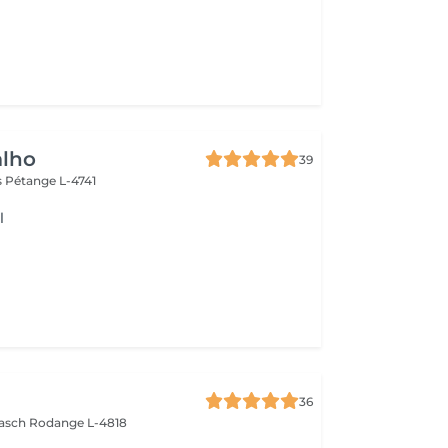
alho
39
s
Pétange L-4741
l
36
aasch
Rodange L-4818