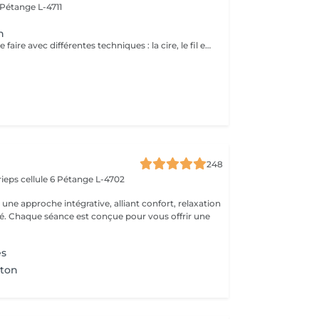
Pétange L-4711
n
L'épilation peut se faire avec différentes techniques : la cire, le fil et la pince.
248
ieps cellule 6
Pétange L-4702
ne approche intégrative, alliant confort, relaxation
ité. Chaque séance est conçue pour vous offrir une
es
nton