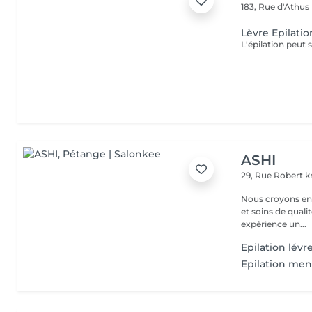
183, Rue d'Athus
Lèvre Epilatio
ASHI
29, Rue Robert kr
Nous croyons en u
et soins de qual
expérience un...
Epilation lévr
Epilation me