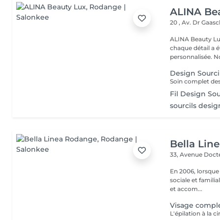
ALINA Be
20 , Av. Dr Gaas
ALINA Beauty Lux
chaque détail a 
personnal
Design Sourci
Fil Design So
sourcils desig
Bella Lin
33, Avenue Doct
En 2006, lorsque
sociale et familia
et accom...
Visage comple