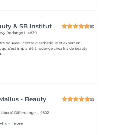
uty & SB Institut
60
ngwy
Rodange L-4830
otre nouveau centre d esthétique et expert en
L qui s'est implanté à rodange chez Inside beauty
u...
Mallus - Beauty
59
 Liberté
Differdange L-4602
cils + Lèvre