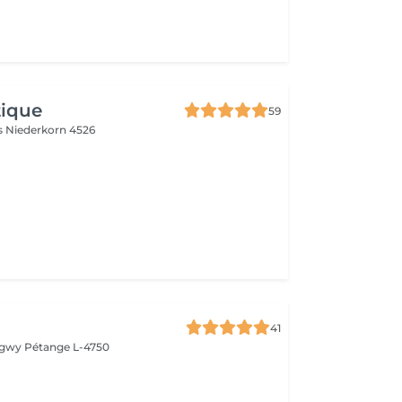
tique
59
es
Niederkorn 4526
41
ongwy
Pétange L-4750