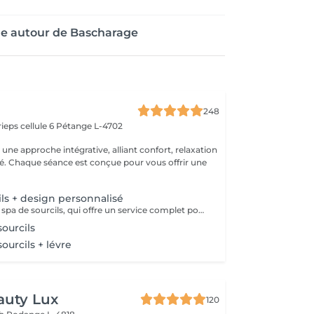
ge autour de Bascharage
248
ieps cellule 6
Pétange L-4702
ne approche intégrative, alliant confort, relaxation
ité. Chaque séance est conçue pour vous offrir une
ils + design personnalisé
Découvrez notre spa de sourcils, qui offre un service complet pour sublimer vos sourcils. Notre protocole inclut une exfoliation douce pour préparer la peau, une hydratation nourrissante pour un confort optimal, et une épilation précise par threading pour révéler la beauté naturelle de vos sourcils. Offrez à votre regard une attention particulière et laissez-nous vous aider à obtenir des sourcils parfaitement définis et radieux.
sourcils
sourcils + lévre
auty Lux
120