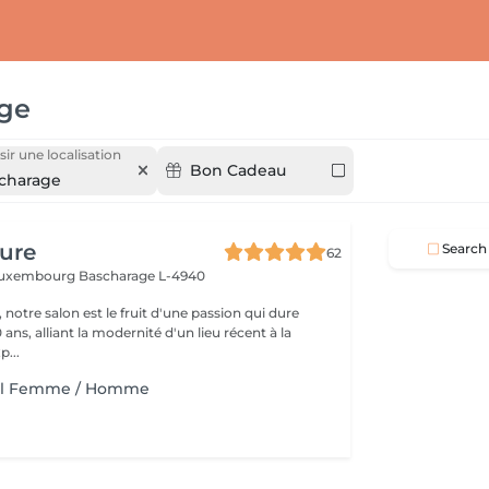
ge
sir une localisation
Bon Cadeau
charage
fure
Search
62
 Luxembourg
Bascharage L-4940
 notre salon est le fruit d'une passion qui dure
 ans, alliant la modernité d'un lieu récent à la
p...
 Fil Femme / Homme