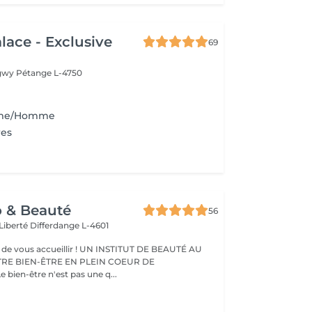
lace - Exclusive
69
ngwy
Pétange L-4750
mme/Homme
res
o & Beauté
56
 Liberté
Differdange L-4601
eillir ! UN INSTITUT DE BEAUTÉ AU
TRE BIEN-ÊTRE EN PLEIN COEUR DE
IFFERDANGE Le bien-être n'est pas une q...