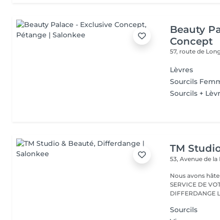
Beauty Pa
Concept
57, route de Lo
Lèvres
Sourcils Fe
Sourcils + Lèv
TM Studi
53, Avenue de la
Nous avons hâte de vous accu
SERVICE DE VO
D
Sourcils