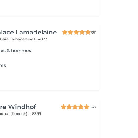
alace Lamadelaine
391
 Gare
Lamadelaine L-4873
mes & hommes
res
ure Windhof
342
dhof (Koerich) L-8399
l