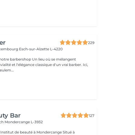
er
229
Luxembourg
Esch-sur-Alzette L-4220
rshop Un lieu où se mélangent
alité et l'élégance classique d'un vrai barber. Ici,
eulem...
l
uty Bar
127
ach
Mondercange L-3932
à