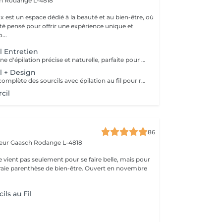
ch
Rodange L-4818
 est un espace dédié à la beauté et au bien-être, où
été pensé pour offrir une expérience unique et
isée. No...
il Entretien
Technique indienne d'épilation précise et naturelle, parfaite pour entretenir la forme des sourcils sans irriter la peau. Idéale pour les peaux sensibles et les retouches rapides entre deux designs complets. Fréquence recommandée : toutes les 3 à 4 semaines.
il + Design
Restructuration complète des sourcils avec épilation au fil pour redéfinir la forme naturelle du regard. Permet de corriger les asymétries et de créer une ligne parfaitement adaptée à la morphologie du visage. Résultat optimal : entretien mensuel pour garder la forme idéale.
cil
86
teur Gaasch
Rodange L-4818
ne vient pas seulement pour se faire belle, mais pour
raie parenthèse de bien-être. Ouvert en novembre
ils au Fil