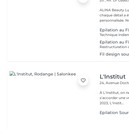
20 , Av. Dr Gaas
ALINA Beauty Lux
chaque détail a 
personnal
Epilation au F
Epilation au F
Fil design sour
L'Institut
24, Avenue Doc
À L'Institut, on 
s'accorder une v
2023, L'Instit...
Epilation Sourc