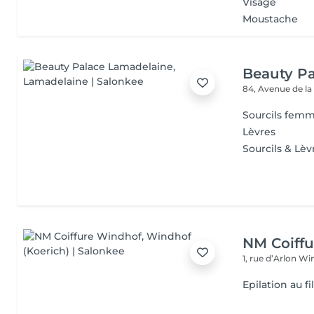
Visage
Moustache
Beauty P
84, Avenue de la
Sourcils fem
Lèvres
Sourcils & Lèv
NM Coiff
1, rue d’Arlon
Win
Epilation au fi