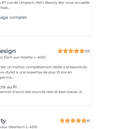
87 rue de Limpach, Mel's Beauty Bar vous accueille
hale...
visage complet
design
105
aux
Esch-sur-Alzette L-4025
c'est un institut complètement dédié a la beauté du
w stylist a une expertise de plus 10 ans en
perma...
ils au fil
L'épilation au fil permet d'avoir des sourcils nets et bien tracés. Avec des sourcils bien dessinés, vous pourrez avoir un regard attrayant et charmant. Pas de poils incarnés Les poils incarnés sont des poils qui poussent sous la peau. Ils ne sont pas esthétiques. Ils peuvent aussi causer des inflammations et des boutons rouges douloureux. Avec l'épilation au fil, vous pouvez dire adieu aux poils incarnés. Vous aurez un résultat efficace et une peau douce. D'un autre côté, cette technique d'épilation évite les poils cassés.
ty
81
lvaux
Oberkorn L-4510