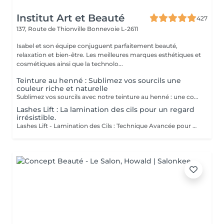
Institut Art et Beauté
427
137, Route de Thionville
Bonnevoie L-2611
Isabel et son équipe conjuguent parfaitement beauté,
relaxation et bien-être. Les meilleures marques esthétiques et
cosmétiques ainsi que la technolo...
Teinture au henné : Sublimez vos sourcils une
couleur riche et naturelle
Sublimez vos sourcils avec notre teinture au henné : une couleur riche et naturelle pour un regard parfaitement défini et durable. La teinture au henné offre une couleur intense et naturelle qui sublime vos sourcils avec des nuances profondes et élégantes. La formule est conçue pour définir vos sourcils avec précision, créant une forme parfaitement structurée et harmonieuse. Profitez d'une couleur durable qui reste éclatante et résistante, offrant un regard impeccable pendant longtemps. La teinture est appliquée avec soin par nos esthéticiennes, Patricia Fatima Francesca Mirza Garantissant un résultat uniforme et naturel Offrez-vous le luxe de sourcils parfaitement définis et mettez en valeur votre regard comme jamais auparavant.
Lashes Lift : La lamination des cils pour un regard
irrésistible.
Lashes Lift - Lamination des Cils : Technique Avancée pour un Regard Sublimé Découvrez la technique révolutionnaire du Lashes Lift, aussi connu sous le nom de lamination des cils, pour un regard magnifié et parfaitement défini. Technique: Le Lashes Lift est une méthode sophistiquée qui lisse, recourbe et fixe vos cils pour un effet naturellement volumineux et allongé. Profitez d'une courbure élégante qui dure plusieurs semaines sans besoin de mascara ou de recourbe-cils. Regard Sublimé : La lamination des cils ouvre et intensifie votre regard en offrant une définition parfaite. Vos cils sont liftés et fixés en place, créant un effet de cils plus longs et plus fournis qui met en valeur vos yeux de manière spectaculaire. Durabilité Exceptionnelle : Cette technique offre des résultats durables, avec des cils qui restent courbés et volumineux, tout en étant résistants à l'humidité et aux autres facteurs environnementaux. Le Lashes Lift est réalisé avec soin par nos esthéticiennes expertes: Liseta Fatima Francesca garantissant un résultat uniforme et naturel. Offrez-vous le luxe d'un regard parfaitement défini et laissez vos cils s'exprimer.