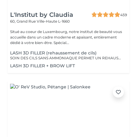
L'Institut by Claudia
459
60, Grand Rue
Ville-Haute L-1660
Situé au coeur de Luxembourg, notre institut de beauté vous
accueille dans un cadre moderne et apaisant, entièrement
dédié à votre bien-être. Spécial...
LASH 3D FILLER (rehaussement de cils)
SOIN DES CILS SANS AMMONIAQUE PERMET UN REHAUSSEMENT DES CILS, ETOFFEMENT DU POIL, PENETRATION DE KERATINE EN PROFONDEUR, REPARATION DES CILS ENDOMMAGES, IDEAL POUR LES YEUX SENSIBLES, CILS FINS, CASSANTS + TEINTURE
LASH 3D FILLER + BROW LIFT