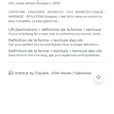
204, route d'Arlon
Strassen L-8010
COIFFURE - ONGLERIE - SOURCILS - CILS · SOINS DU VISAGE -
MASSAGE - ÉPILATION Strassen, c'est NUU dans sa version la
plus complète. Le plus grand sal...
Lift (lamination) + définition de la forme + teinture
If you're looking for a new way to enhance your brows, look no further than brow lift! During the process, the specialist covers the hairs with special compositions for long-term styling and fixation. Eyebrow lamination is accompanied by coloring. As a result, the eyebrows become bright, neat and well-groomed, and the desired shape remains unchanged for a long time. How is the brow lift done? - consultation (to discuss perfect form and colour) - preparation (brows are washed and marked) - brow style is applied to the brows - brow set is applied the brows - tweezing (excess hair are with tweezers) - tinting (paint or henna is applied) - products are removed from the brows - antiseptic and cream are applied - brows are brushed into their desired position Age restrictions: recommended to do from 16 years. Post procedure recommendations: do not wash brows, do not go to sauna, do not put on makeup for 24 hours. Frequency: once in 6-8 weeks.
Définition de la forme + teinture des cils
Get your perfect brows and lashes! How is shape definition + lash tinting done? - consultation is performed - brows are washed - excess hair is removed with wax - excess hair is removed with tweezers - brows are styled - lashes are washed - patches are applied - tinting is performed - patches are removed Age restrictions: recommended to do from 12 years. Post procedure recommendations: do not put makeup on the skin near the brows 4 hours after the procedure. Frequency: once in 3-4 weeks.
Définition de la forme + teinture + teinture des cils
Save time in the morning, get your eyebrows and eyelashes done! How is the shape definition + tinting + lash tinting done? - consultation is performed - brows are washed - excess hair is removed with wax - excess hair is removed with tweezers - tinting is performed - excess paint is removed - lashes are washed - patches are applied - tinting is performed - patches are removed Age restrictions: recommended age from 14 years. Post procedure recommendations: do not wash brows and lashes, do not put on makeup for 12 hours. Frequency: once in 3-4 weeks.