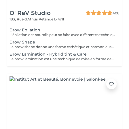
O' ReV Studio
408
183, Rue d'Athus
Pétange L-4711
Brow Epilation
L'épilation des sourcils peut se faire avec différentes techniques : la cire, le fil et la pince.
Brow Shape
Le brow shape donne une forme esthétique et harmonieuse aux sourcils pour encadrer le visage et sublimer les traits. Les techniques utilisées pour cela incluent l'épilation au fil, à la cire et à la pince.
Brow Lamination - Hybrid tint & Care
Le brow lamination est une technique de mise en forme des sourcils qui lisse et redresse les poils, créant un effet fourni et structuré. Résultat : des sourcils épais et parfaitement stylés qui tiennent jusqu'à six semaines. Cette prestation inclut la teinture hybride des sourcils qui va durer de 7-14 jours sur la peau et jusqu'à 6-8 semaines sur les poils. L'épilation et le soin sont également inclus.