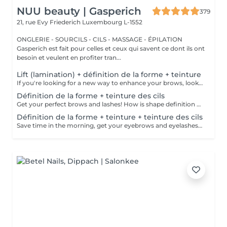
NUU beauty | Gasperich
379
21, rue Evy Friederich
Luxembourg L-1552
ONGLERIE - SOURCILS - CILS - MASSAGE - ÉPILATION
Gasperich est fait pour celles et ceux qui savent ce dont ils ont
besoin et veulent en profiter tran...
Lift (lamination) + définition de la forme + teinture
If you're looking for a new way to enhance your brows, look no further than brow lift! During the process, the specialist covers the hairs with special compositions for long-term styling and fixation. Eyebrow lamination is accompanied by coloring. As a result, the eyebrows become bright, neat and well-groomed, and the desired shape remains unchanged for a long time. How is the brow lift done? - consultation (to discuss perfect form and colour) - preparation (brows are washed and marked) - brow style is applied to the brows - brow set is applied the brows - tweezing (excess hair are with tweezers) - tinting (paint or henna is applied) - products are removed from the brows - antiseptic and cream are applied - brows are brushed into their desired position Age restrictions: recommended to do from 16 years. Post procedure recommendations: do not wash brows, do not go to sauna, do not put on makeup for 24 hours. Frequency: once in 6-8 weeks.
Définition de la forme + teinture des cils
Get your perfect brows and lashes! How is shape definition + lash tinting done? - consultation is performed - brows are washed - excess hair is removed with wax - excess hair is removed with tweezers - brows are styled - lashes are washed - patches are applied - tinting is performed - patches are removed Age restrictions: recommended to do from 12 years. Post procedure recommendations: do not put makeup on the skin near the brows 4 hours after the procedure. Frequency: once in 3-4 weeks.
Définition de la forme + teinture + teinture des cils
Save time in the morning, get your eyebrows and eyelashes done! How is the shape definition + tinting + lash tinting done? - consultation is performed - brows are washed - excess hair is removed with wax - excess hair is removed with tweezers - tinting is performed - excess paint is removed - lashes are washed - patches are applied - tinting is performed - patches are removed Age restrictions: recommended age from 14 years. Post procedure recommendations: do not wash brows and lashes, do not put on makeup for 12 hours. Frequency: once in 3-4 weeks.