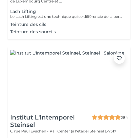
de Luxembourg Centre et ...
Lash Lifting
Le Lash Lifting est une technique qui se différencie de la permanente des cils, par l'application d'une forme silicone sur la paupière à la place des traditionnels rouleaux: vos cils sont soulevés depuis la racine vers le haut pour un résultat oeil de biche, visible durant 6 à 12 semaines selon la texture de vos cils.
Teinture des cils
Teinture des sourcils
Institut L'Intemporel
284
Steinsel
6, rue Paul Eyschen - Pall Center (à l’étage)
Steinsel L-7317