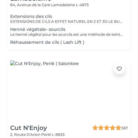
84, Avenue de la Gare
Lamadelaine L-4873
Extensions des cils
EXTENSIONS DE CILS A EFFET NATUREL EN 2 ET 3D LE BUT EST DE DEPOSER 2 A 3 CILS SUR 1 CIL NATUREL AFIN DE DONNER UN EFFET VOLUME TOUT EN RESTANT LE PLUS NATUREL POSSIBLE
Henné végétale- sourcils
Le henné végétal pour les sourcils est une méthode de teinture naturelle qui utilise du henné à base de plantes pour colorer les sourcils. C'est une option plus douce et plus naturelle pour obtenir des sourcils plus foncés et plus définis, sans recourir à des produits chimiques agressifs. La pâte de henné est appliquée sur les sourcils, puis retirée après un certain temps, laissant une couleur améliorée et une apparence plus nette. C'est une alternative appréciée par ceux qui préfèrent des produits de beauté plus naturels.
Réhaussement de cils ( Lash Lift )
Cut N'Enjoy
367
2, Route D'Arlon
Perlé L-8825