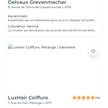
Delvaux Grevenmacher
8, Route de Thionville
Grevenmacher L-6791
Keratinlash
Keratinlash est un traitement pour nourrir, épaissir et hydrater les cils naturels. Unique à la kératine, les cils deviennent plus longs, plus forts et plus épais. Avec le réhaussement et/ou la teinture, votre regard sera beaucoup plus ouvert et intense.
Coloration Henné
La couleur au henné pour les sourcils est une forme de teinture pour sourcils utilisée pour colorer la peau sous les poils. L'objectif est de créer l'illusion d'un sourcil plus épais, qui remplit visuellement chaque espace, un effet semblable au maquillage permanent.
LuxHair Coiffure
296
7, Rue du Parc
Pétange L-4771