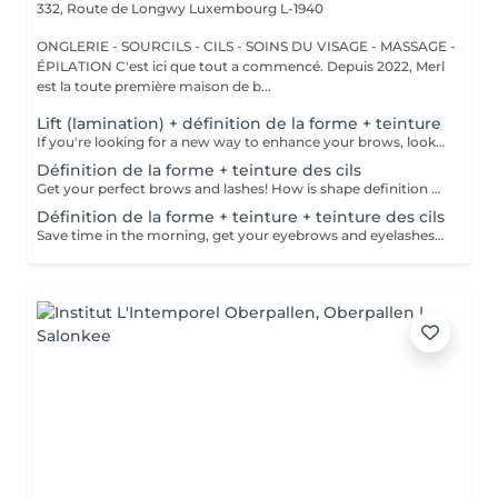
332, Route de Longwy
Luxembourg L-1940
ONGLERIE - SOURCILS - CILS - SOINS DU VISAGE - MASSAGE -
ÉPILATION C'est ici que tout a commencé. Depuis 2022, Merl
est la toute première maison de b...
Lift (lamination) + définition de la forme + teinture
If you're looking for a new way to enhance your brows, look no further than brow lift! During the process, the specialist covers the hairs with special compositions for long-term styling and fixation. Eyebrow lamination is accompanied by coloring. As a result, the eyebrows become bright, neat and well-groomed, and the desired shape remains unchanged for a long time. How is the brow lift done? - consultation (to discuss perfect form and colour) - preparation (brows are washed and marked) - brow style is applied to the brows - brow set is applied the brows - tweezing (excess hair are with tweezers) - tinting (paint or henna is applied) - products are removed from the brows - antiseptic and cream are applied - brows are brushed into their desired position Age restrictions: recommended to do from 16 years. Post procedure recommendations: do not wash brows, do not go to sauna, do not put on makeup for 24 hours. Frequency: once in 6-8 weeks.
Définition de la forme + teinture des cils
Get your perfect brows and lashes! How is shape definition + lash tinting done? - consultation is performed - brows are washed - excess hair is removed with wax - excess hair is removed with tweezers - brows are styled - lashes are washed - patches are applied - tinting is performed - patches are removed Age restrictions: recommended to do from 12 years. Post procedure recommendations: do not put makeup on the skin near the brows 4 hours after the procedure. Frequency: once in 3-4 weeks.
Définition de la forme + teinture + teinture des cils
Save time in the morning, get your eyebrows and eyelashes done! How is the shape definition + tinting + lash tinting done? - consultation is performed - brows are washed - excess hair is removed with wax - excess hair is removed with tweezers - tinting is performed - excess paint is removed - lashes are washed - patches are applied - tinting is performed - patches are removed Age restrictions: recommended age from 14 years. Post procedure recommendations: do not wash brows and lashes, do not put on makeup for 12 hours. Frequency: once in 3-4 weeks.