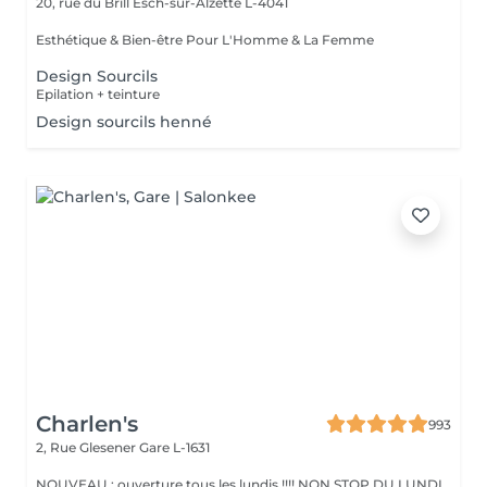
20, rue du Brill
Esch-sur-Alzette L-4041
Esthétique & Bien-être Pour L'Homme & La Femme
Design Sourcils
Epilation + teinture
Design sourcils henné
Charlen's
993
2, Rue Glesener
Gare L-1631
NOUVEAU : ouverture tous les lundis !!!! NON STOP DU LUNDI