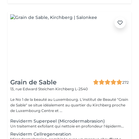
Grain de Sable
272
13, rue Edward Steichen
Kirchberg L-2540
Le No 1 de la beauté au Luxembourg. L'institut de Beauté "Grain
de Sable" se situe idéalement au quartier du Kirchberg proche
de Luxembourg Centre et ...
Reviderm Superpeel (Microdermabrasion)
Un traitement exfoliant qui nettoie en profondeur l'épiderme en éliminant les cellules mortes et les impuretés, à l'aide d'un appareil qui projette à grande vitesse des microcristaux et les aspire conjointement aux débris cutanés. Cette technique, que l'on peut comparer à un «sablage» superficiel de la peau, atténue les cicatrices d'acné, pores dilatés, taches brunes, et aide à réparer les effets néfastes des expositions aux rayons ultraviolets. De plus, elle stimule le renouvellement des cellules et accroît la formation de collagène pour avoir un effet rajeunissant à long terme.
Reviderm Cellregeneration