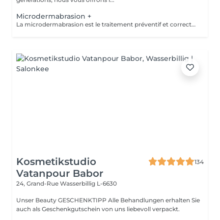
Microdermabrasion +
La microdermabrasion est le traitement préventif et correctif par excellence. Elle stimule la régénération cellulaire et la production de cellules jeunes. À l'aide soit d'un jet de microcristaux projetés sur la peau soit d'une tête diamantée, la microdermabrasion enlève toutes les cellules mortes. Dès le premier traitement, la peau est plus éclatante, plus douce et visiblement exfoliée.
Kosmetikstudio
134
Vatanpour Babor
24, Grand-Rue
Wasserbillig L-6630
Unser Beauty GESCHENKTIPP Alle Behandlungen erhalten Sie
auch als Geschenkgutschein von uns liebevoll verpackt.