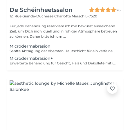
De Schéinheetssalon
26
12, Rue Grande-Duchesse Charlotte
Mersch L-7520
Für jede Behandlung reserviere ich mir bewusst ausreichend
Zeit, um Dich individuell und in ruhiger Atmosphäre betreuen
zu können. Daher bitte ich um ...
Microdermabrasion
Sanfte Abtragung der obersten Hautschicht für ein verfeinertes, ebenmäßiges Hautbild und mehr Strahlkraft. Ohne Massage und Ausreinigung. Eine Kur (5+1 gratis) möglich, diese wird individuell auf dein Hautbild abgestimmt. Intervalle und Details besprechen wir persönlich vor Ort, um optimale Ergebnisse zu erzielen.
Microdermabrasion+
Erweiterte Behandlung für Gesicht, Hals und Dekolleté mit intensiver Pflege. Wahlweise mit Ausreinigung oder Massage für ein sichtbar glatteres Hautbild. Eine Kur (5+1 gratis) möglich, diese wird individuell auf dein Hautbild abgestimmt Intervalle und Details besprechen wir persönlich vor Ort, um optimale Ergebnisse zu erzielen