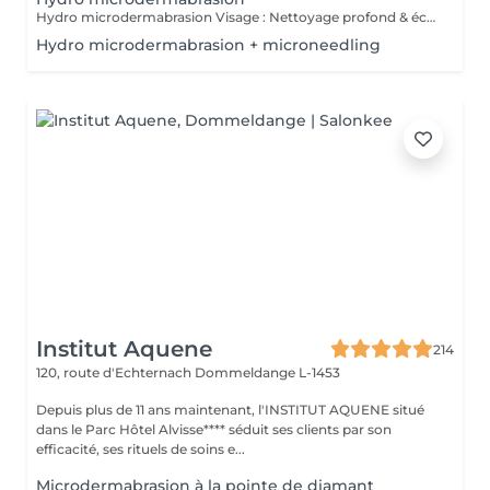
Hydro microdermabrasion Visage : Nettoyage profond & éclat instantané L'hydro microdermabrasion est un soin visage complet et non invasif qui combine une exfoliation douce à l'aide d'un embout à microdermabrasion avec l'infusion de sérums actifs. Ce traitement agit en profondeur pour nettoyer, hydrater et revitaliser la peau en une seule séance. Contre-indications - Femmes enceintes ou allaitement - Pas d'exposition solaire 48h avant et après soin - Traitements lourds : chimio (attendre 1 an) et antibiotiques ou Roaccutane (attendre 6 mois) - Allergie aux acides de fruits, fruits à coques ou aspirine - Dermabrasions médicales - injection de botox ou acide hyaluronique (attendre 1 mois) - Prise d'anticoagulant, anti-inflammatoire sur le long terme - Maladie auto-immune - Cicatrices chéloïdes
Hydro microdermabrasion + microneedling
Institut Aquene
214
120, route d'Echternach
Dommeldange L-1453
Depuis plus de 11 ans maintenant, l'INSTITUT AQUENE situé
dans le Parc Hôtel Alvisse**** séduit ses clients par son
efficacité, ses rituels de soins e...
Microdermabrasion à la pointe de diamant