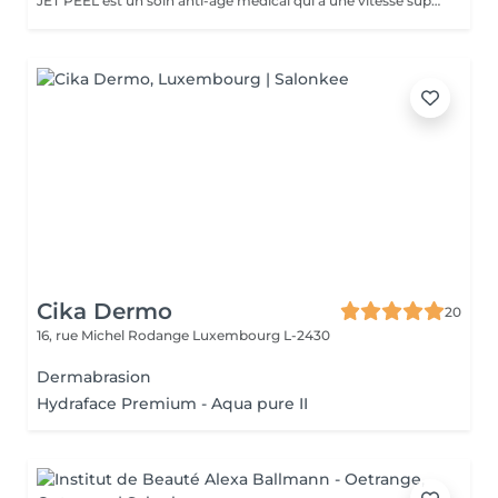
JET PEEL est un soin anti-âge médical qui à une vitesse supersonique et sans contact avec la peau fera pénétrer des principes actifs ciblés dans les couches profondes de la peau. Comblement, volumisation, hydratation profonde, oxygénation des tissus, atténuation de plis, rides Dès une séance on voit le résultat. RECOMMANDE EN CURE POUR UN RESULTAT OPTIMAL
Cika Dermo
20
16, rue Michel Rodange
Luxembourg L-2430
Dermabrasion
Hydraface Premium - Aqua pure II