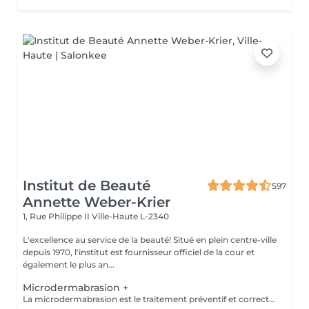
Institut de Beauté
597
Annette Weber-Krier
1, Rue Philippe II
Ville-Haute L-2340
L'excellence au service de la beauté! Situé en plein centre-ville
depuis 1970, l'institut est fournisseur officiel de la cour et
également le plus an...
Microdermabrasion +
La microdermabrasion est le traitement préventif et correctif par excellence. Elle stimule la régénération cellulaire et la production de cellules jeunes. À l'aide soit d'un jet de microcristaux projetés sur la peau soit d'une tête diamantée, la microdermabrasion enlève toutes les cellules mortes. Dès le premier traitement, la peau est plus éclatante, plus douce et visiblement exfoliée.