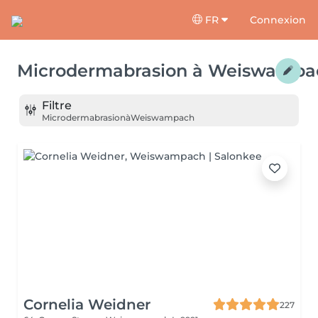
FR
Connexion
Microdermabrasion
à
Weiswampa
Filtre
Microdermabrasion
à
Weiswampach
Cornelia Weidner
227