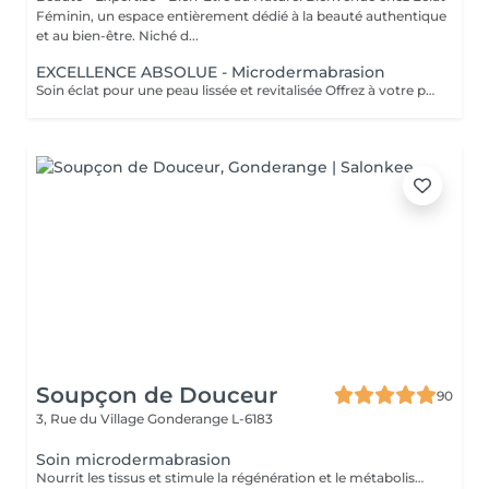
Féminin, un espace entièrement dédié à la beauté authentique
et au bien-être. Niché d...
EXCELLENCE ABSOLUE - Microdermabrasion
Soin éclat pour une peau lissée et revitalisée Offrez à votre peau un éclat immédiat grâce à la microdermabrasion, une technique douce qui stimule la régénération, lisse les ridules et révèle un teint plus lumineux et uniforme. Sans douleur, ce soin laisse la peau propre, fraîche et visiblement rajeunie dès les premières séances. Comment cela fonctionne : Une abrasion douce associée à une aspiration délicate élimine les impuretés, affine le grain de peau et aide à maintenir une apparence plus jeune et éclatante. En option, les ultrasons renforcent les effets en stimulant la circulation et en favorisant la pénétration des actifs, laissant la peau visiblement plus fraîche et revitalisée. Les bienfaits : - Peau lisse et douce - Teint éclatant - Peau raffermie et tonifiée - Aspect plus jeune et visiblement revitalisé - Pores resserrés et peau purifiée Découvrez l'ensemble de mes rituels et prestations exclusives sur: www.eclat-feminin.lu - SCROLLER VERS LE HAUT - DESCRIPTION -
Soupçon de Douceur
90
3, Rue du Village
Gonderange L-6183
Soin microdermabrasion
Nourrit les tissus et stimule la régénération et le métabolisme cellulaire