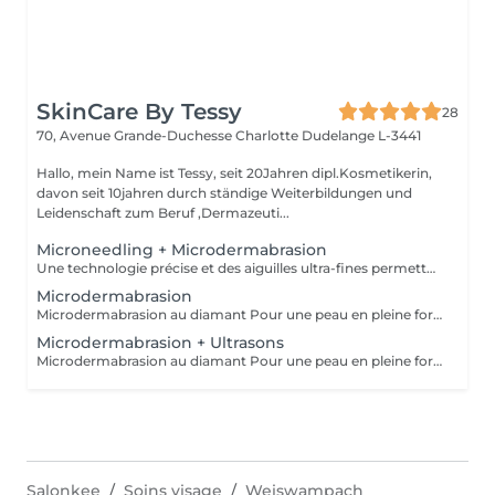
SkinCare By Tessy
28
70, Avenue Grande-Duchesse Charlotte
Dudelange L-3441
Hallo, mein Name ist Tessy, seit 20Jahren dipl.Kosmetikerin,
davon seit 10jahren durch ständige Weiterbildungen und
Leidenschaft zum Beruf ,Dermazeuti...
Microneedling + Microdermabrasion
Une technologie précise et des aiguilles ultra-fines permettent un traitement doux pour la peau avec des résultats parfaits. Le microneedling stimule le collagène de la peau pour favoriser le processus de régénération et la reconstruction des tissus dans les couches profondes, - raffermissement de la peau - réduction des rides - rajeunissement de la peau - amélioration de la peau vasculaire et des tissus - peau impure - contre l'hyperpigmentation et les cicatrices - affinement des pores
Microdermabrasion
Microdermabrasion au diamant Pour une peau en pleine forme La microdermabrasion au diamant élimine les cellules mortes à la surface de la peau et les aspire immédiatement grâce à un système à vide. La peau retrouve ainsi sa porosité. - Résultats visibles immédiatement et durables - Préparation optimale de la peau - Réduction des imperfections cutanées et des taches pigmentaires - Réduction des taches de vieillesse - Réduction des ridules - Optimisation du grain de peau - Raffinement des pores - Stimulation de la régénération cellulaire
Microdermabrasion + Ultrasons
Microdermabrasion au diamant Pour une peau en pleine forme La microdermabrasion au diamant élimine les cellules mortes à la surface de la peau et les aspire immédiatement grâce à un système à vide. La peau retrouve ainsi sa porosité. - Résultats visibles immédiatement et durables - Préparation optimale de la peau - Réduction des imperfections cutanées et des taches pigmentaires - Réduction des taches de vieillesse - Réduction des ridules - Optimisation du grain de peau - Raffinement des pores - Stimulation de la régénération cellulaire
Salonkee
Soins visage
Weiswampach