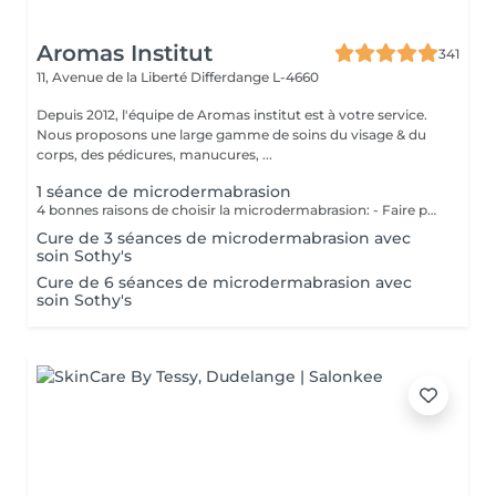
Aromas Institut
341
11, Avenue de la Liberté
Differdange L-4660
Depuis 2012, l'équipe de Aromas institut est à votre service.
Nous proposons une large gamme de soins du visage & du
corps, des pédicures, manucures, ...
1 séance de microdermabrasion
4 bonnes raisons de choisir la microdermabrasion: - Faire peau neuve : une peau qui apparait plus jeune - Teint plus frais/peau nette : réduction des cicatrices - Pores moins profonds :diminution des rides & ridules - Meilleure hydratation : couleur de peau plus égale Nous vous prions de bien vouloir respecter votre rendez-vous. En prenant rendez-vous, vous occupez une place, dont une autre personne aurait éventuellement besoin. Tout rendez-vous non annulé 24h en avance, est susceptible d'être facturé. (Si vous ne pouvez pas vous présenter à votre RDV, proposez-le éventuellement à un proche ou à un ami) Toute l'équipe de Aromas Institut vous remercie pour votre respect et votre compréhension.
Cure de 3 séances de microdermabrasion avec
soin Sothy's
Cure de 6 séances de microdermabrasion avec
soin Sothy's