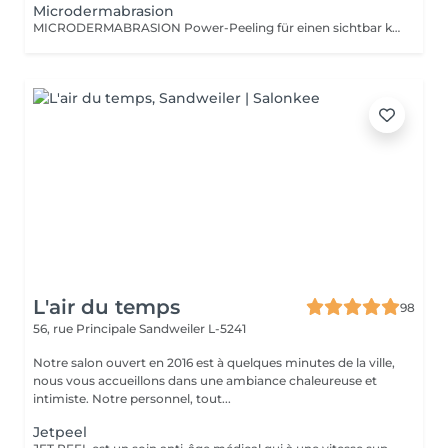
Microdermabrasion
MICRODERMABRASION Power-Peeling für einen sichtbar klaren und reinen Tent. Ihre Haut fühlt sich zart, fein und ebenmäßig an. Ob tiefe Fältchen und Linien, Unreinheiten, Narben, Pigmentflecken oder Altersflecken - durch sehr präzise, aber dennoch sanfte Abtragung der oberen Hautzellen werden Regenerationsprozesse in der Haut spürbar angeregt.
L'air du temps
98
56, rue Principale
Sandweiler L-5241
Notre salon ouvert en 2016 est à quelques minutes de la ville,
nous vous accueillons dans une ambiance chaleureuse et
intimiste. Notre personnel, tout...
Jetpeel