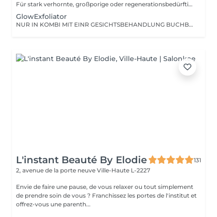
Für stark verhornte, großporige oder regenerationsbedürftige Haut. Diese Behandlung kombiniert das Beste aus zwei Welten: Die 6-Stufen-Pflegekraft unserer HYDROcare Advanced-Technologie + eine präzise Diamant-Mikrodermabrasion. Ideal für Hautbilder, bei denen Reinigung allein nicht mehr reicht und echte Strukturverbesserung gefragt ist. Was macht den Unterschied? Im Vergleich zur klassischen HYDROcare-Behandlung starten wir hier mit einer zusätzlichen Mikrodermabrasion. Dabei werden abgestorbene Hautzellen gezielt abgetragen sanft, aber effektiv. Das macht die Haut aufnahmefähiger, aktiviert die Regeneration und schafft die perfekte Basis für alle darauffolgenden Schritte. Das Ergebnis: glatter, feiner, durchfeuchteter und mit maximalem Glow. Behandlungsaufbau 7 Schritte zum Glow 1. DIAMANT-MIKRODERMABRASION Gezielte Abtragung der obersten Hautschicht gegen Verhornungen, grobe Struktur & müden Teint 2-7: Alle 6 HYDROcare Advanced Schritte CLEAN: Spirulina & Pentylene Glycol PEEL: Milchsäure & Glykolsäure DETOX: Kamille & Hamamelis REFRESH: Hyaluronsäure & Vitamin C OXYGEN GUN: Tiefenwirksame Essenzen DERMA PRESSURE: Druckluft für maximale Wirkstoffaufnahme Besonders geeignet bei: -Unreiner, grobporiger oder verdickter Haut -Reifer oder regenerationsbedürftiger Haut -Raucherhaut mit grauem, fahlem Teint -Haut, die schon vieles ausprobiert hat aber noch nicht angekommen ist
GlowExfoliator
NUR IN KOMBI MIT EINR GESICHTSBEHANDLUNG BUCHBAR! Sanfte, kontrollierte Microdermabrasion. Entfernt verhornte Zellen für ein gleichmäßiges Hautbild.
L'instant Beauté By Elodie
131
2, avenue de la porte neuve
Ville-Haute L-2227
Envie de faire une pause, de vous relaxer ou tout simplement
de prendre soin de vous ? Franchissez les portes de l'institut et
offrez-vous une parenth...