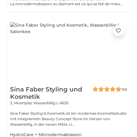
La microdermabrasion au diamant est ce qui se fait de mieux en matière de peeling. C'est un appareil innovateur, combinant 2 actions: polissante des cristaux de diamant qui enlève les cellules mortes. nettoyante qui stimule la croissance des cellules nouvelles ainsi que la production de collagène et d'élastine. Ce soin du visage a pour but d'exfolier la peau, d'en améliorer la texture et de procurer un teint lumineux. En cure allant de 5 à 8 séances en fonction de votre peau, vous pouvez atténuer les tâches, et même les cicatrises dû à l'acné par exemple. Vous pouvez inclure la microdermabrasion dans votre rendez-vous soin visage pour un supplément de 35€, les effets n'en seront que décupler. EXCEPTÉ POUR LE SOIN RÉVOLUTION
Sina Faber Styling und
159
Kosmetik
3, Moartplaz
Wasserbillig L-6635
Sina Faber Styling & Kosmetik ist ein modernes Kosmetikstudio
mit integriertem Beauty Concept Store im Herzen von
Wasserbillig, in der neuen Mitte. U...
HydroCare + Microdermabrasion