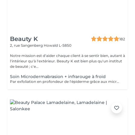
Beauty K
182
2, rue Sangenberg
Howald L-5850
Notre mission est d'aider chaque client à se sentir bien, autant à
l'intérieur qu'à l'extérieur. Beauty K est bien plus qu'un institut
de beauté ; c'e...
Soin Microdermabrasion + infrarouge à froid
Par exfoliation en profondeur de l'épiderme grâce aux micro-cristaux, ce soin permet de nettoyer et de réduire: les taches pigmentaires et/ou certaines imperfections de la peau, resserrer les pores, atténuer rides, ridules et les cicatrices d'acné. Le soin s'accompagne de l'utilisation de LED afin de faire pénétrer en profondeur l'acide hyaluronique ou principes actifs.