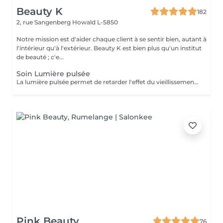
Beauty K
182
2, rue Sangenberg
Howald L-5850
Notre mission est d'aider chaque client à se sentir bien, autant à
l'intérieur qu'à l'extérieur. Beauty K est bien plus qu'un institut
de beauté ; c'e...
Soin Lumière pulsée
La lumière pulsée permet de retarder l'effet du vieillissement cutané. Ce soin photo rajeunissant transforme la lumière en chaleur ce qui stimule la génération de collagène et d'élastines. ATTENTION - Ne pas être sous traitement médicamenteux photo sensibilisant au moment du traitement.
Pink Beauty
76