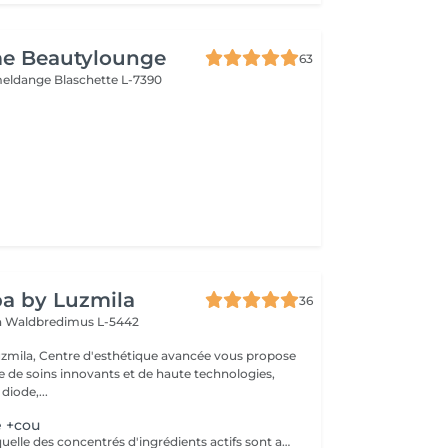
e Beautylounge
63
meldange
Blaschette L-7390
a by Luzmila
36
h
Waldbredimus L-5442
zmila, Centre d'esthétique avancée vous propose
de soins innovants et de haute technologies,
 diode,...
e +cou
Thérapie dans laquelle des concentrés d'ingrédients actifs sont appliqués et "injectés" profondément dans la peau au moyen d'une pression d'oxygène pulsée via une injection sous pression, sans aiguille. En combinaison avec les préparations Oxy Jet appropriées, les rides et ridules sont lissées, les irrégularités de pigmentation sont atténuées, les inflammations et les impuretés sont réduites. Toutes les zones à problèmes peuvent être traitées sans aucun effet secondaire ni douleur. Oxy Jet nettoie, exfolie, hydrate et oxygène votre peau pour un teint plus éclatant et une peau d'apparence plus jeune et plus saine. Découvrez l'efficacité du rajeunissement facial Oxy Jet!