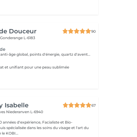
de Douceur
90
e
Gonderange L-6183
ode
Soin d'exception anti-âge global, points d'énergie, quartz d'aventurine, masque premium en biocellulose
lat et unifiant pour une peau sublimée
y Isabelle
67
èves
Niederanven L-6940
0 années d'expérience, Facialiste et Bio-
uis spécialisée dans les soins du visage et l'art du
e KOBI...