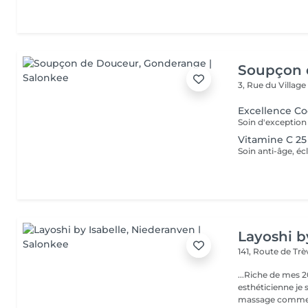
Soupçon 
3, Rue du Villag
Excellence C
Vitamine C 25
Soin anti-âge, éc
Layoshi b
141, Route de Tr
...Riche de mes 2
esthéticienne je s
massage comme l