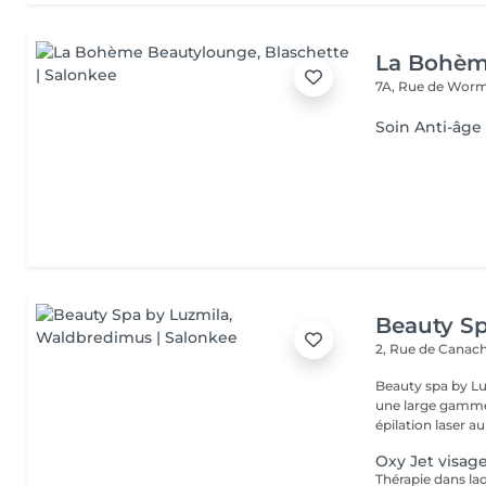
La Bohèm
7A, Rue de Wor
Soin Anti-âge
Beauty Sp
2, Rue de Canac
Beauty spa by Lu
une large gamme 
épilation laser au
Oxy Jet visag