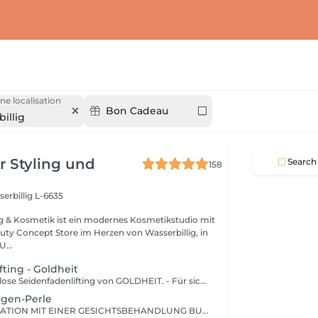
ne localisation
Bon Cadeau
illig
r Styling und
Search
158
erbillig L-6635
ng & Kosmetik ist ein modernes Kosmetikstudio mit
uty Concept Store im Herzen von Wasserbillig, in
der neuen Mitte. U...
fting - Goldheit
SilkLift Das nadellose Seidenfadenlifting von GOLDHEIT. - Für sichtbar gestraffte Haut ganz ohne Nadel. Das Seidenfadenlifting mit Collagen Silk Threads ist eine sanfte, wirkungsvolle Methode zur Straffung und Regeneration der Haut ganz ohne Nadeln, ohne Schmerzen und ohne Ausfallzeit. Feinste auflösbare Seidenfäden werden manuell in gezielte Hautbereiche eingebracht. Sie geben über mehrere Tage hinweg wertvolle Wirkstoffe ab, fördern die kollagene Neubildung und sorgen so für mehr Festigkeit, Volumen und Elastizität. Was bewirkt die Behandlung? Sofort sichtbar glattere, prallere Haut Reduktion von Fältchen & feinen Linien Natürliches Lifting ohne Injektionen Verbesserung der Hautstruktur und Spannkraft Konturverbesserung (z.B. Wangen, Kieferlinie) So läuft die Behandlung ab: Reinigung & sanftes Peeling Auswahl & Einarbeitung der Seidenfäden direkt in die Fältchen Wirkstoffserum + beruhigende Maske Einschleusen der Wirkstoffe via Massage Abschlusspflege & Lichtschutz Wie lange hält der Effekt? Nach der 1. Behandlung: Soforteffekt für ca. 57 Tage Für dauerhafte Ergebnisse: ca. 34 Behandlungen im Abstand von 1014 Tagen Für wen ist das SilkLift geeignet? Bei Falten (z.B. Stirn, Nasolabial, Kinnlinie, Hals) Bei Volumenverlust oder schlaffem Gewebe Als Alternative zu Needling, Filler & Co bei hohem Schmerzempfinden Für alle, die natürliche Ergebnisse bevorzugen Als Vorbereitung auf einen besonderen Tag Hinweis zur Verträglichkeit & Ethik: Diese Behandlung ist nicht vegan, da die Seidenfäden tierischen Ursprungs sind. Bitte sprich uns gern an, wenn du dir eine vegane Alternative wünschst wir beraten dich ehrlich und individuell.
agen-Perle
NUR IN KOMBINATION MIT EINER GESICHTSBEHANDLUNG BUCHBAR! Gönne deiner Haut die Extra Portion Anti Aging mit einer puren Trockenkollagenperle.