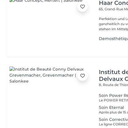
Haar Con
65, Grand-Rue
Me
Perfektion und Leidenschaft Unsere Le
ganzheitlich zu 
stehen im Mittelp
Demosthétique
Institut 
Delvaux 
8, Route de Thio
Soin Power Ré
Soin Eternal
Soin Correcti