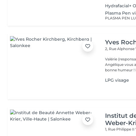
Hydrafacial+ 
Plasma Pen v
Yves Roch
2, Rue Alphonse
Valérie (responsa
Angélique vous a
b
LPG visage
Institut 
Weber-Kr
1, Rue Philippe II