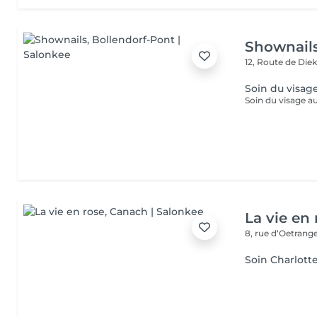
Shownail
12, Route de Die
Soin du visag
La vie en 
8, rue d‘Oetrang
Soin Charlott