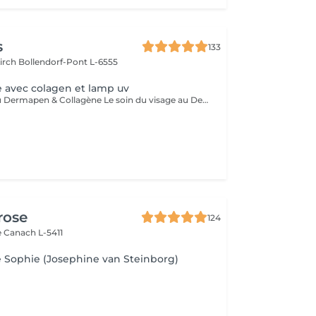
s
133
kirch
Bollendorf-Pont L-6555
e avec colagen et lamp uv
Soin du visage au Dermapen & Collagène Le soin du visage au Dermapen associé au collagène est un traitement innovant qui stimule le renouvellement cellulaire ainsi que la production naturelle de collagène et d'élastine. Grâce au micro-aiguillage, les principes actifs pénètrent plus efficacement dans la peau, pour des résultats visibles et durables. Les bienfaits du traitement : Réduit les rides et les ridules. Améliore la fermeté et l'élasticité de la peau. Atténue les cicatrices d'acné et les imperfections. Resserre les pores dilatés. Unifie le teint et redonne de l'éclat. Hydrate intensément grâce au collagène. Laisse la peau plus lisse, plus souple et visiblement rajeunie. En fin de soin, une séance de luminothérapie par lumière UV est réalisée afin de compléter le traitement et d'optimiser les résultats.
rose
124
e
Canach L-5411
e Sophie (Josephine van Steinborg)