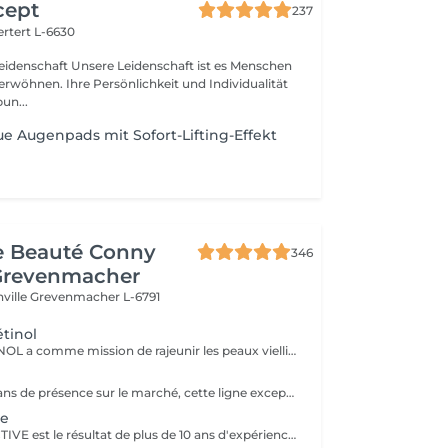
cept
237
rtert L-6630
idenschaft ist es Menschen
verwöhnen. Ihre Persönlichkeit und Individualität
un...
 Augenpads mit Sofort-Lifting-Effekt
de Beauté Conny
346
Grevenmacher
nville
Grevenmacher L-6791
tinol
Le POWER RETINOL a comme mission de rajeunir les peaux viellies par des causes naturelles ou par le soleil (photovieillissement)
Après plus de 15 ans de présence sur le marché, cette ligne exceptionnelle a été développée. ETERNAL stimule la régénération dans chaque couche de la peau et inverse le processus de vieillissement cellulaire connu sous le nom de sénescence. Résultat : une peau rajeunie et régénérée pour une beauté durable !
ve
La ligne CORRECTIVE est le résultat de plus de 10 ans d'expérience : un traitement cosmétique qui réduit rapidement et efficacement les rides profondes et les ridules du visage. Ce produit inédit combine 3 mécanismes d'action : peeling- comblement - décontraction - en un seul traitement et exerce une action lissante puissante, même sur les rides profondes. Ainsi, dès le premier traitement, les rides disparaissent progressivement et naturellement !