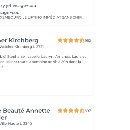
Oxy jet visage+cou
isage+cou
PLASMA PEN LUXEMBOURG LE LIFTING IMMÉDIAT SANS CHIRURGIE! Ce traitement révolutionnaire utilise l'énergie plasma pour contracter la peau, stimuler le collagène et corriger le relâchement. Pourquoi notre soin Plasma Pen est N°1 ? Effet lifting immédiat Correction des paupières tombantes Réduction profonde des rides du front, contour des yeux, cou et bouche Amélioration spectaculaire de la texture et des pores Résultats visibles dès la première séance
er Kirchberg
962
 Weicker
Kirchberg L-2721
ble) Stéphanie, Isabelle, Lauryn, Amanda, Laura et
ccueillent toute la semaine de 9h à 20h dans la
onne humeur ! La...
de Beauté Annette
597
ier
Ville-Haute L-2340