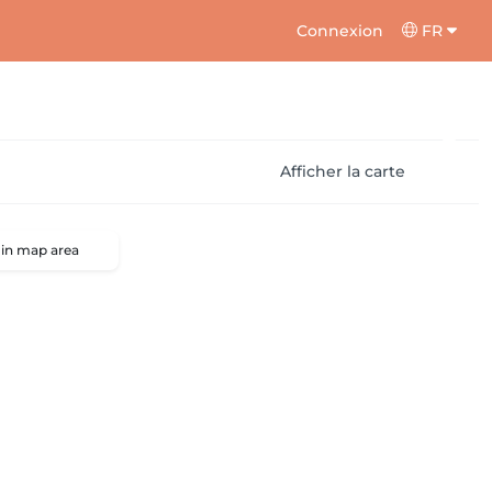
Connexion
FR
Afficher la carte
 in map area