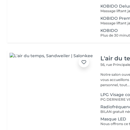
KOBIDO Delu
KOBIDO Pre
KOBIDO
L'air du 
56, rue Principal
Notre salon ouver
vous accueillons
personnel, tout...
LPG Visage c
Radiofréquen
Masque LED