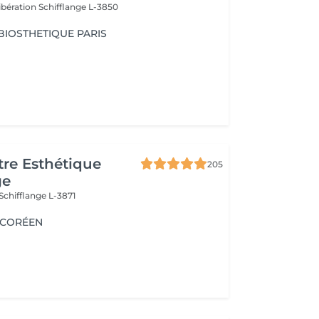
Libération
Schifflange L-3850
 BIOSTHETIQUE PARIS
re Esthétique
205
ge
Schifflange L-3871
G CORÉEN