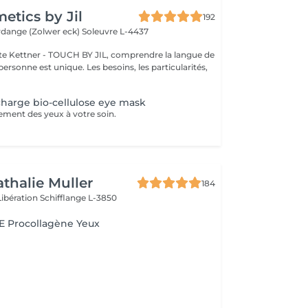
tics by Jil
192
erdange (Zolwer eck)
Soleuvre L-4437
e Kettner - TOUCH BY JIL, comprendre la langue de
ersonne est unique. Les besoins, les particularités,
charge bio-cellulose eye mask
tement des yeux à votre soin.
athalie Muller
184
Libération
Schifflange L-3850
 Procollagène Yeux