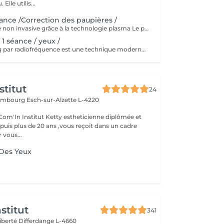
et rajeunir la peau. Elle utilis...
éance /Correction des paupières /
Plexr® : chirurgie non invasive grâce à la technologie plasma Le premier appareil plasma au monde utilisé en médecine esthétique, breveté internationalement. Une technique de médecine esthétique dédiée aux traitements non invasifs d'excès de peau, dans des indications esthétiques et dermatologiques. Cet appareil permet de réaliser des actes esthétiques, auparavant réalisés uniquement par la chirurgie. Sa très grande précision, cible le traitement de manière très localisée sans endommager les tissus environnants. Indications : - Correction des paupières : inférieures et supérieures - Rides : Code barres, pattes d'oies, plis pré-auriculaires, péribuccales, plis du coup, relâchement cutané - Cicatrices : acné, chéloïde - Taches localisées : lentigos, éphélides, vieillesse - Actes dermatologiques : verrues, angiomes, xanthélasma, fibromes, herpès simplex, hyperkératose Le tarif est variable selon la zone à traiter. Consultation et diagnostic gratuit avant traitement.
1 séance / yeux /
Le microneedling par radiofréquence est une technique moderne qui associe des micro-injections cutanées à un chauffage simultané des couches profondes de la peau grâce aux ondes radio (RF). Réalisé autour des yeux, ce traitement utilise de fines micro-aiguilles stériles qui pénètrent l'épiderme et diffusent la chaleur directement dans le derme, stimulant ainsi les processus de régénération et de réparation. Cette technologie permet de : - raffermir la peau des paupières et des cernes, - atténuer les ridules (y compris les pattes d'oie), - améliorer l'élasticité et la fermeté de la peau, et réduire les cernes et les poches sous les yeux.
stitut
24
uxembourg
Esch-sur-Alzette L-4220
etty estheticienne diplômée et
uis plus de 20 ans ,vous reçoit dans un cadre
 vous...
 Des Yeux
stitut
341
Liberté
Differdange L-4660