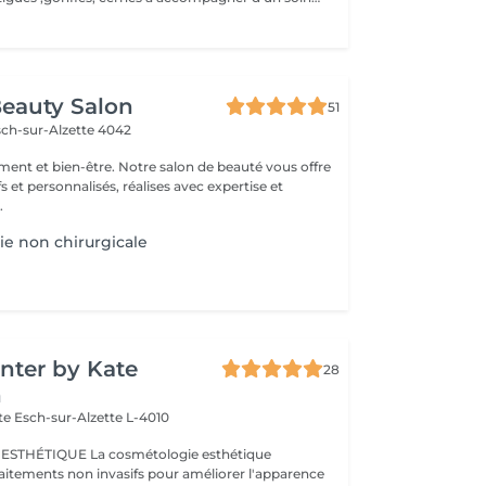
eauty Salon
51
sch-sur-Alzette 4042
ement et bien-être. Notre salon de beauté vous offre
fs et personnalisés, réalises avec expertise et
.
ie non chirurgicale
nter by Kate
28
n
tte
Esch-sur-Alzette L-4010
cosmétologie esthétique
itements non invasifs pour améliorer l'apparence