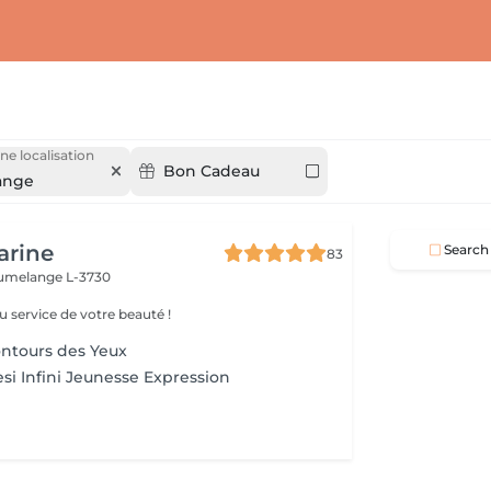
ne localisation
Bon Cadeau
ange
arine
Search
83
umelange L-3730
u service de votre beauté !
ntours des Yeux
si Infini Jeunesse Expression