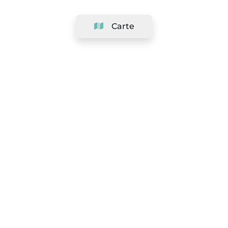
Carte
Société
Support
Équipe
&
Carrières
Référencer votre salon
Légal
Exercer le droit de rétractation
Conditions Générales