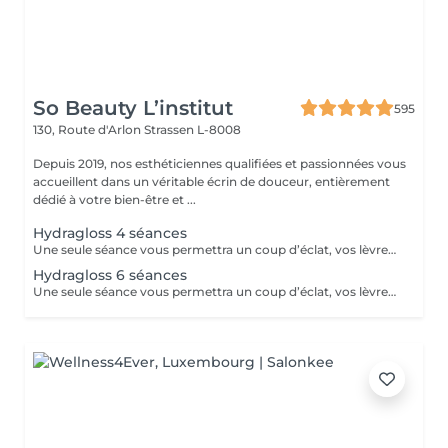
So Beauty L’institut
595
130, Route d'Arlon
Strassen L-8008
Depuis 2019, nos esthéticiennes qualifiées et passionnées vous
accueillent dans un véritable écrin de douceur, entièrement
dédié à votre bien-être et ...
Hydragloss 4 séances
Une seule séance vous permettra un coup d’éclat, vos lèvres seront plus confortables, plus lisses, repulpées avec un peu plus de volume. Pour un résultat durable, l’idéal est de faire ce soin sous forme de cure de 4 à 10 séances. Vos lèvres seront hydratées, libérées de l’inconfort de la sécheresse.
Hydragloss 6 séances
Une seule séance vous permettra un coup d’éclat, vos lèvres seront plus confortables, plus lisses, repulpées avec un peu plus de volume. Pour un résultat durable, l’idéal est de faire ce soin sous forme de cure de 4 à 10 séances.