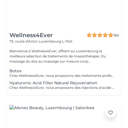
Wellness4Ever
169
73, route d'Arlon
Luxembourg L-1140
Bienvenue à Wellness4Ever, offrant au Luxembourg la
meilleure sélection de traitements de massothérapie. Du
massage du dos au massage sur mesure corp...
Botox
Chez Wellness4Ever, nous proposons des traitements professionnels de Botox, exclusivement réalisés par un médecin spécialisé afin de garantir une expertise et une prise en charge optimale. Nos séances de Botox permettent de lisser les rides du front, les pattes d'oie et les rides du lion, offrant un résultat naturel qui sublime votre visage. L'intervention est rapide, nécessite peu de temps de récupération et est effectuée avec précision.
Hyaluronic Acid Filler Natural Rejuvenation
Chez Wellness4Ever, nous proposons des injections d'acide hyaluronique (fillers), réalisées exclusivement par un médecin spécialisé afin de restaurer les volumes, lisser les rides et sublimer les contours du visage. Ce traitement non chirurgical permet de rajeunir efficacement les lèvres, les pommettes, les sillons nasogéniens et l'ovale du visage, offrant un résultat naturel et harmonieux. La procédure est rapide, peu invasive et procure une amélioration immédiate et durable.