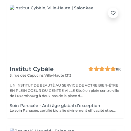
Institut Cybèle
186
3, rue des Capucins
Ville-Haute 1313
UN INSTITUT DE BEAUTÉ AU SERVICE DE VOTRE BIEN-ÊTRE
EN PLEIN COEUR DU CENTRE VILLE Situé en plein centre ville
de Luxembourg à deux pas de la place d...
Soin Panacée - Anti âge glabal d'exception
Le soin Panacée, certifié bio allie divinement efficacité et sensorialité et cible tous les signes de l'âge : rides, éclat, fermeté. Des textures originales et un modelage visage resculptant unique réalisé à l'aide du Dermophyt's, un appareil à ondes sonores permettant de travailler les tissus en profondeur, pour des résultats visibles instantanément après un seul soin !