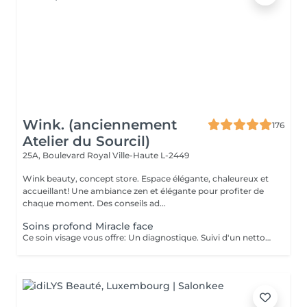
Wink. (anciennement
176
Atelier du Sourcil)
25A, Boulevard Royal
Ville-Haute L-2449
Wink beauty, concept store. Espace élégante, chaleureux et
accueillant! Une ambiance zen et élégante pour profiter de
chaque moment. Des conseils ad...
Soins profond Miracle face
Ce soin visage vous offre: Un diagnostique. Suivi d'un nettoyage en profondeur de votre peau, et un massage Miracle Face qui a un effet de lifting immédiat , ce massage facial dégonfle, accentue les formes du visage et favorise la revitalisation naturelle de la peau.