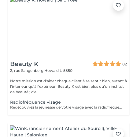
Beauty K
182
2, rue Sangenberg
Howald L-5850
Notre mission est d'aider chaque client à se sentir bien, autant à
l'intérieur qu'à l'extérieur. Beauty K est bien plus qu'un institut
de beauté ; c'e...
Radiofréquence visage
Redécouvrez la jeunesse de votre visage avec la radiofréquence ! Ce traitement utilise des ondes électromagnétiques pour générer de la chaleur, provoquant une rétraction immédiate des fibres de collagène et stimulant leur production. Cela permet de remodeler l'ovale du visage et de repulper la peau. Idéal contre le relâchement cutané et les signes de vieillissement, il redéfinit les contours du visage et raffermit la peau, offrant des résultats visibles et sans risques. Vous constaterez une amélioration de la fermeté, une réduction des pores et une diminution des cellules adipeuses dans les zones traitées. Une cure de 5 séances est recommandée. Chaque séance renforce les effets pour une transformation progressive et durable.