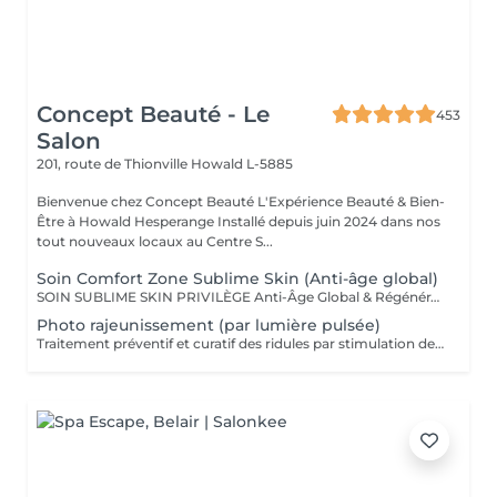
Concept Beauté - Le
453
Salon
201, route de Thionville
Howald L-5885
Bienvenue chez Concept Beauté L'Expérience Beauté & Bien-
Être à Howald Hesperange Installé depuis juin 2024 dans nos
tout nouveaux locaux au Centre S...
Soin Comfort Zone Sublime Skin (Anti-âge global)
SOIN SUBLIME SKIN PRIVILÈGE Anti-Âge Global & Régénérant Le soin d'excellence pour une peau sublimée ! Ce protocole complet associe les technologies anti-âge les plus avancées et des techniques de massage profondes pour un effet lifting et raffermissant immédiat. Il agit sur la perte de volume, les rides et le relâchement cutané pour une peau redensifiée, éclatante et plus jeune. SOINS DU VISAGE COMFORT ZONE Nos soins du visage utilisent les produits de la marque Comfort Zone, une référence en cosmétique professionnelle alliant science, nature et innovation. Formulés avec des ingrédients d'origine naturelle, sans silicones, parabènes ni huiles minérales, ces soins sont conçus pour respecter l'équilibre de la peau tout en offrant des résultats visibles et durables. Chaque soin est un véritable rituel de bien-être et d'efficacité, adapté aux besoins spécifiques de votre peau.
Photo rajeunissement (par lumière pulsée)
Traitement préventif et curatif des ridules par stimulation des fibroblastes présents dans le derme.