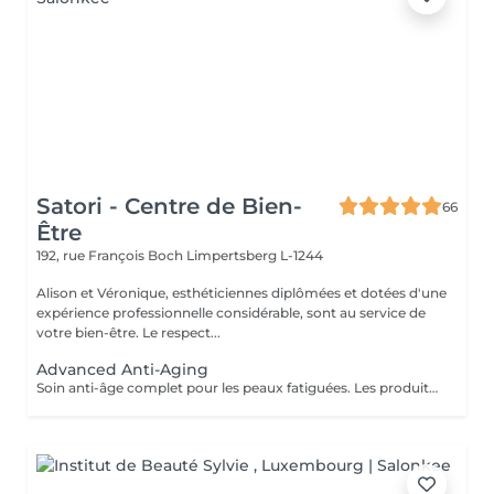
Satori - Centre de Bien-
66
Être
192, rue François Boch
Limpertsberg L-1244
Alison et Véronique, esthéticiennes diplômées et dotées d'une
expérience professionnelle considérable, sont au service de
votre bien-être. Le respect...
Advanced Anti-Aging
Soin anti-âge complet pour les peaux fatiguées. Les produits pénètrent en profondeur grâce au Sono Lifter (ultrasons). Il permet de lutter contre les rides et les cicatrices d'acné. L'Oxy Booster rafraîchit la peau et atténue les signes de fatigue, même au niveau du contour des yeux, pour un regard illuminé.