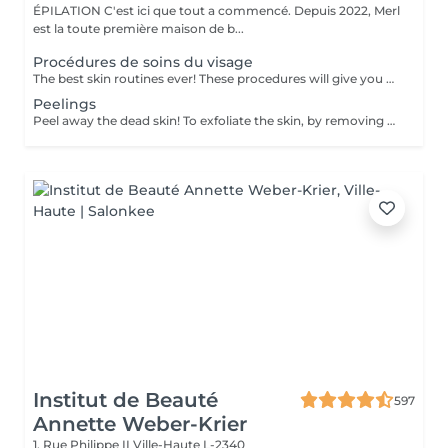
ÉPILATION C'est ici que tout a commencé. Depuis 2022, Merl
est la toute première maison de b...
Procédures de soins du visage
The best skin routines ever! These procedures will give you an immediate visible result such as shiny, smooth, soft and hydrate skin. Carboxy CO2 - involves applying a small amount of carbon dioxide gas underneath the skin. It can be used to treat stretch marks, dark circles under the eyes. Bioplazma - improves the general condition of the skin, removes inflammation and peeling, reduces the depth and number of folds, and narrow pores. New age - regenerates and rejuvenates, reduces dryness, to improve the texture, and will give elasticity and firmness of the skin around the eyes. Skin detox - removing as many of the impurities, toxins, pollutants, and dead skin cells clogging your pores as possible to cleanse, treat, brighten, hydrate, and soothe your skin. Flesh beauty - includes moisturising mask, cream and face massage. Gives shiny and smooth skin as the result. Hydratation aqua power - is the first rescue for hypersensitive and dehydrated skin. Aimed at strengthening the hydrolipidic barrier of the skin. Includes face massage and alginate mask at the end to consolidate the result. Gives an immediate visible result such as smooth and shiny and tightened skin. Recovery Procedure for anti-stress therapy to soothe, strengthen, and accelerate skin recovery. The procedure prevents redness and sensitivity, significantly reduces the skin's inflammatory response, and lowers the risk of scarring. It also enhances the effectiveness of fractional and aggressive treatments over a long period. Age restrictions: recommended to do from 20 years. Post procedure recommendations: there are no post recommendations after these procedures. Frequency: once in 1 week, 4-8 times.
Peelings
Peel away the dead skin! To exfoliate the skin, by removing dead skin cells and minimising the appearance of open pores. *We have a big amount of peeling to choose from. If you are not sure which one you are looking for - you can book any of them and decide with the beautician in the beauty space which one suits your skin. How is peeling done: - skin is cleaned with special cleanser - peeling solution is applied and leaved on skin for 15 minutes - peeling solution is removed - face cream is applied Age restrictions: recommended to do from 18 years. Post procedure recommendations: do not visit sauna, do not sunbathe for 24 hours after the procedure. Frequency: once in 7-21 days depending on peeling solution, 5 times.
Institut de Beauté
597
Annette Weber-Krier
1, Rue Philippe II
Ville-Haute L-2340