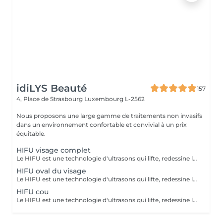
idiLYS Beauté
157
4, Place de Strasbourg
Luxembourg L-2562
Nous proposons une large gamme de traitements non invasifs
dans un environnement confortable et convivial à un prix
équitable.
HIFU visage complet
Le HIFU est une technologie d'ultrasons qui lifte, redessine les contours du visage et raffermit la peau en ciblant les couches profondes pour un effet anti-âge. La LUMINOTHÉRAPIE du visage consiste à exposer la peau à des lumières LED afin de stimuler le renouvellement cellulaire et améliorer l'éclat du teint.
HIFU oval du visage
Le HIFU est une technologie d'ultrasons qui lifte, redessine les contours du visage et raffermit la peau en ciblant les couches profondes pour un effet anti-âge.
HIFU cou
Le HIFU est une technologie d'ultrasons qui lifte, redessine les contours du visage et raffermit la peau en ciblant les couches profondes pour un effet anti-âge. La LUMINOTHÉRAPIE du cou consiste à exposer la peau à des lumières LED afin de stimuler le renouvellement cellulaire et améliorer la texture de la peau.