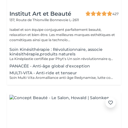
Institut Art et Beauté
427
137, Route de Thionville
Bonnevoie L-2611
Isabel et son équipe conjuguent parfaitement beauté,
relaxation et bien-être. Les meilleures marques esthétiques et
cosmétiques ainsi que la technolo...
Soin Kinésithérapie : Révolutionnaire, associe
kinésithérapie,produits naturels
La Kinéplastie certifiée par Phyt's Un soin révolutionnaire qui associe kinésithérapie et produits naturels pour une approche douce et efficace de la beauté. Utilise des techniques manuelles et des produits bio pour stimuler en profondeur, sans produits chimiques ni interventions invasives Chaque séance est spécialement conçue pour répondre à vos besoins uniques, ciblant les fascias et les muscles pour une solution sur-mesure qui s'adapte parfaitement à votre peau. Oxygénation et Régénération : Stimulez la circulation sanguine et la régénération cellulaire pour améliorer l'élasticité et la fermeté de votre peau, la rendant visiblement plus jeune et tonique. Résultats Immédiats : Obtenez des effets visibles dès la première séance avec un raffermissement et une tonification notables. Chaque soin est conditionné en ampoules individuelles pour assurer une hygiène parfaite, une fraîcheur optimale à chaque application et une utilisation précise des doses. Esthéticiennes Fatima Lisete Marie Francesca La Kinéplastie certifiée par Phyt's est bien plus qu'un simple soin offrant des résultats concrets pour la santé. Offrez-vous ce moment de bien-être pour révéler une peau revitalisée et éclatante.
PANACÉE - Anti-âge global d'exception
MULTI-VITA - Anti-ride et tenseur
Soin Multi-Vita Aromalliance anti-âge Redynamise, lutte contre le vieillissement de la peau Le Soin Multi-Vita certifié bio est un soin multivitaminé redynamisant aux actifs puissants luttant contre les signes du vieillissement cutané de tous les types de peaux matures. Ambiance feutrée, senteurs subtiles et épicées pour ce soin anti-âge. Tout commence par un nettoyage de la peau, suivi du modelage aux huiles bio précieuses anti-âge. Véritable soin tenseur anti-âge, son modelage exclusif aux baguettes cible précisément les rides pour une action renforcée. Les tissus sont stimulés, remodelés, les échanges relancés. Relaxation intense lors de la pose du masque, qui précède l'application de la Crème Absolue certifiée bio, pour une beauté à son apogée. Convient pour : Tous types de peaux matures