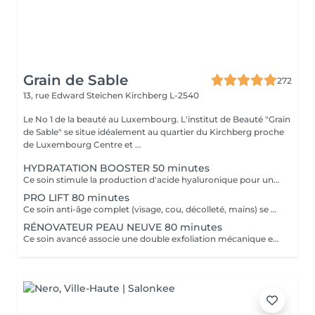
Grain de Sable
272
13, rue Edward Steichen
Kirchberg L-2540
Le No 1 de la beauté au Luxembourg. L'institut de Beauté "Grain
de Sable" se situe idéalement au quartier du Kirchberg proche
de Luxembourg Centre et ...
HYDRATATION BOOSTER 50 minutes
Ce soin stimule la production d'acide hyaluronique pour une hydratation intense, redonnant à la peau un aspect repulpé et lissé tout en la protégeant des agressions extérieures et du vieillissement cutané.
PRO LIFT 80 minutes
Ce soin anti-âge complet (visage, cou, décolleté, mains) se distingue par sa combinaison unique d'exfoliations, de stimulation cellulaire mécanique et de manoeuvres facialistes exclusives. Il uniformise et illumine le teint, tout en liftant et redessinant les contours du visage. En comblant visiblement les rides et en renforçant la fermeté de la peau, ce soin révèle un épiderme plus lisse, lifté et rajeuni.
RÉNOVATEUR PEAU NEUVE 80 minutes
Ce soin avancé associe une double exfoliation mécanique et chimique du visage et du cou, permettant un nettoyage en profondeur de l'épiderme. Il favorise l'élimination des toxines et stimule le renouvellement cellulaire pour retrouver une peau saine, uniforme et lumineuse.