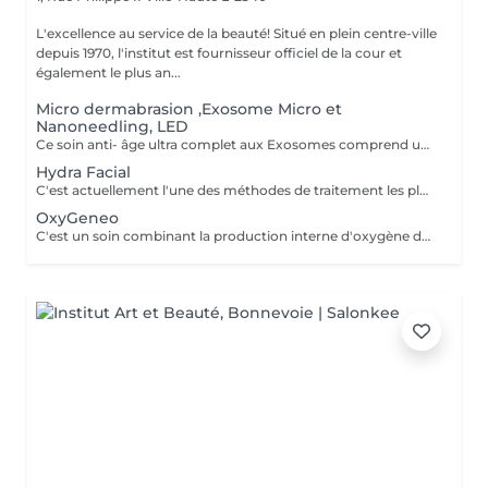
L'excellence au service de la beauté! Situé en plein centre-ville
depuis 1970, l'institut est fournisseur officiel de la cour et
également le plus an...
Micro dermabrasion ,Exosome Micro et
Nanoneedling, LED
Ce soin anti- âge ultra complet aux Exosomes comprend une microdermabrasion, un soin activateur Cold plasma, le microneedling avec des Exosomes, un masque feuille de collagène avec le nanoneedling, pour finaliser encore 15' de luminothérapie. Vous partirez avec votre sérum aux exosomes pour continuer le soin à domicile.
Hydra Facial
C'est actuellement l'une des méthodes de traitement les plus innovantes et les plus efficaces et tout à fait indolore. Les cellules mortes de la peau sont éliminées en douceur par une combinaison de peelings mécaniques et chimiques et les impuretés sont aspirées par les pores. Dans le même temps, la peau est alimentée en principes actifs bénéfiques et très puissants. La croissance du collagène est stimulée, le renouvellement cellulaire est stimulé et la peau est intensément hydratée. Il semble plus serré et a un éclat de jeunesse. Grâce aux différents boosters, chaque situation de peau peut être parfaitement traitée. En plus des traitements anti-âge de première classe, il est possible de purifier la peau et d'uniformiser la peau jeune et sujette aux imperfections. Les objectifs de traitement énumérés sont visibles et directement visibles - sans aucun temps d'arrêt après l'application.
OxyGeneo
C'est un soin combinant la production interne d'oxygène dans la peau, la micro-abrasion de la couche cornée ainsi que l'infusion de principes actifs dans les couches profondes de la peau. Un traitement agréable qui agit simultanément sur 3 niveaux pour des résultats immédiatement visibles. En y associant la radiofréquence, le traitement améliore les contours du visage, l'aspect cutané . La peau est fraîche, jeune et radieuse. La radiofréquence TriPollar RF est une nouvelle technologie très avancée pour le raffermissement du visage, non invasive. La peau est chauffée en profondeur , ce qui permet un effet tenseur des fibres de collagène rendant la peau plus ferme instantanément. La radio fréquence stimule aussi la production naturelle des fibres de collagène et d'élastine pour des résultats significatifs de l'amélioration des rides et ridules du visage. Les résultats sont immédiatement visibles et persistent sans chirurgie et sans temps de revalidation. En plus, l'ultrason réduit temporairement la densité des couches de la peau, de cette manière des espaces se forment entre les cellules. Les ingrédients actifs peuvent donc pénétrer plus profondément dans la peau. Les principes actifs sont composés de petites molécules qui permettent ainsi un meilleur passage entre les cellules. Ce processus est sûr et efficace pour tous les types de peau même pour les peaux les plus sensibles. Il est également indolore, procure un micro massage et stimule la régénération