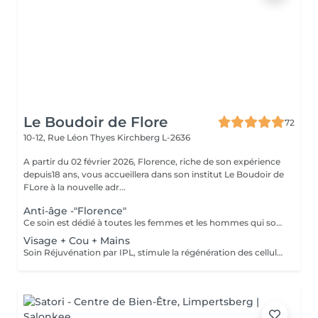
Le Boudoir de Flore
72
10-12, Rue Léon Thyes
Kirchberg L-2636
A partir du 02 février 2026, Florence, riche de son expérience
depuis18 ans, vous accueillera dans son institut Le Boudoir de
FLore à la nouvelle adr...
Anti-âge -"Florence"
Ce soin est dédié à toutes les femmes et les hommes qui souhaitent des résultats dès la première séance et surtout pour celles et ceux qui souffrent de leurs rides profondes. Riche de mes expériences professionnelles depuis plus de 12 ans en institut, j'ai décidé de créer mes propres protocoles de soin. Ce soin allie plusieurs techniques, dont la madérothérapie et la luminothérapie. A ces techniques j'applique tout au long du soin des concentrés de produits performants de marque médicale esthétique. Les résultats sont ainsi visibles dès la première séance.
Visage + Cou + Mains
Soin Réjuvénation par IPL, stimule la régénération des cellules de collagène et atténue les taches pigmentaires