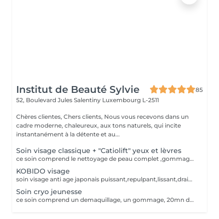
Institut de Beauté Sylvie
85
52, Boulevard Jules Salentiny
Luxembourg L-2511
Chères clientes, Chers clients, Nous vous recevons dans un
cadre moderne, chaleureux, aux tons naturels, qui incite
instantanément à la détente et au...
Soin visage classique + "Catiolift" yeux et lèvres
ce soin comprend le nettoyage de peau complet ,gommage specifique levres ,catiolift yeux et levres,massage masque
KOBIDO visage
soin visage anti age japonais puissant,repulpant,lissant,drainant,eclaircissant,raffermissant ce soin est un enchainement de manoeuvres et d'acupression ,il ne comprend pas de nettoyage de peau.
Soin cryo jeunesse
ce soin comprend un demaquillage, un gommage, 20mn de cryo visage, un masque hydratant et une creme de jour pour finir