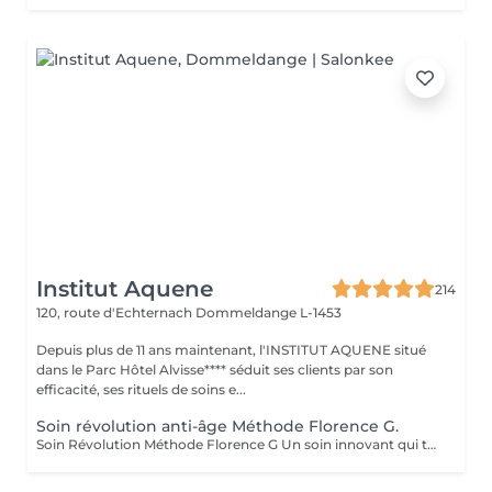
Institut Aquene
214
120, route d'Echternach
Dommeldange L-1453
Depuis plus de 11 ans maintenant, l'INSTITUT AQUENE situé
dans le Parc Hôtel Alvisse**** séduit ses clients par son
efficacité, ses rituels de soins e...
Soin révolution anti-âge Méthode Florence G.
Soin Révolution Méthode Florence G Un soin innovant qui transforme visiblement la qualité de la peau. Le Soin Révolution de la méthode Florence G est un protocole hautement technologique et manuel et 100 % naturel combinant des techniques exclusives de stimulation tissulaire, d'oxygénation cutanée et de remodelage facial. Ce soin nouvelle génération agit en profondeur pour relancer les fonctions naturelles de la peau, améliorer son aspect global et lui redonner toute sa vitalité sans l'abimer, sans douleur et sans éviction sociale. Les bénéfices du soin: - Lisse immédiatement les rides et ridules - Raffermit et redessine les contours du visage - Booste l'éclat et l'oxygénation - Réduit visiblement les signes de fatigue - Améliore la texture de la peau Les effets du soin vont s'accentuer encore pendant 3 à 4 semaines. C'est également un soin fantastique pour travailler les cicatrices (du corps également), les peaux atopiques, vergetures blanches ou violacées. AUCUNE ÉPILATION VISAGE NE POURRA ÊTRE FAITE PENDANT LE SOIN.