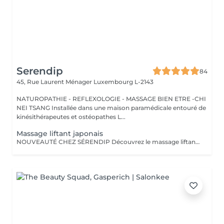
Serendip
84
45, Rue Laurent Ménager
Luxembourg L-2143
NATUROPATHIE - REFLEXOLOGIE - MASSAGE BIEN ETRE -CHI
NEI TSANG Installée dans une maison paramédicale entouré de
kinésithérapeutes et ostéopathes L...
Massage liftant japonais
NOUVEAUTÉ CHEZ SÉRENDIP Découvrez le massage liftant naturel japonais, un soin d'exception qui allie beauté, bien-être et énergie vitale ! Bien plus qu'un simple massage, cette technique ancestrale agit sur tous les plans : Esthétique Raffermit, tonifie et illumine votre peau naturellement. Énergétique Stimule les méridiens pour une meilleure circulation de l'énergie. Émotionnel Apaise le système nerveux, libère les tensions et favorise un sommeil réparateur. Un lifting 100 % naturel : sans crèmes ni produits chimiques, uniquement des hydrolats purs et, sur demande, des huiles essentielles pour sublimer votre peau. Une détente profonde : évacuez le stress et retrouvez un équilibre intérieur. Un éclat retrouvé : stimule la production de collagène et réveille l'éclat de votre visage.