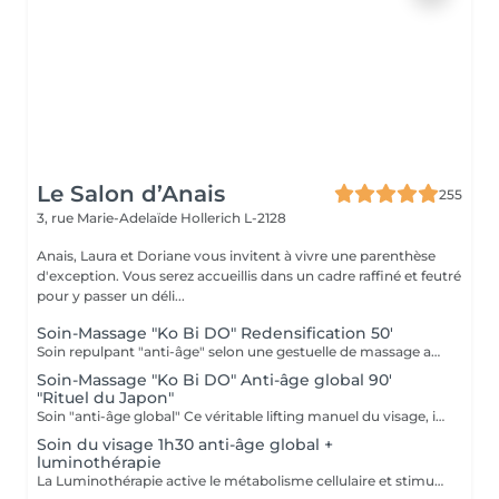
Le Salon d’Anais
255
3, rue Marie-Adelaïde
Hollerich L-2128
Anais, Laura et Doriane vous invitent à vivre une parenthèse
d'exception. Vous serez accueillis dans un cadre raffiné et feutré
pour y passer un déli...
Soin-Massage "Ko Bi DO" Redensification 50'
Soin repulpant "anti-âge" selon une gestuelle de massage active : le Ko-Bi-Do. Véritable lifting naturel du visage inspiré d'un rituel japonais associé à notre principe de Dermaponcture pour lisser efficacement les traits et tonifier le cou. Durant ce soin, nous utiliserons les produits spécifiques aux besoin de votre peau.
Soin-Massage "Ko Bi DO" Anti-âge global 90'
"Rituel du Japon"
Soin "anti-âge global" Ce véritable lifting manuel du visage, inspiré du massage japonais "Ko Bi Do"est associé à complexe anti-âge unique. vous retrouvez une peau tonifiée lissée et repulpée. et associés d'un masque aux vertus régénérantes, agit en profondeur sur les rides, la fermeté, les taches pigmentaires et l'éclat, et insiste sur le contour des yeux, la bouche, le décolleté. Vous retrouvé
Soin du visage 1h30 anti-âge global +
luminothérapie
La Luminothérapie active le métabolisme cellulaire et stimule la production de collagène et d'élastine. Au l des séances, la peau retrouve élasticité et éclat, les cicatrices s'atténuent, l'acné guérit. Le résultat est visible très rapidement. Les résultats attendus peuvent varier en fonction de chaque individu. Des études montrent en effet que la peau semble plus jeune et les rides plus atténuées dès la première utilisation de cette technologie. La lumière LED bleue est particulièrement efficace pour prévenir les éruptions cutanées puisqu'elle détruit les bactéries responsables de l'acné directement dans le derme. C'est scientifiquement prouvé !