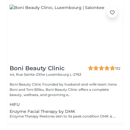
Boni Beauty Clinic
132
44, Rue Sainte-Zithe
Luxembourg L-2763
Boni Beauty Clinic Founded by husband-and-wife team Irena
Boni and Toni Blliku, Boni Beauty Clinic offers a complete
beauty, wellness, and grooming e...
HIFU
Enzyme Facial Therapy by DMK
Enzyme Therapy Restores skin to its peak condition DMK is the only company in the world to utilize the beneficial effects of transfer-messenger enzymes. Enzymes are living substances that regulate health and work with certain minerals in the body to form a natural system of antioxidants that fight corrosive free radicals. Properly formulated, they can remove dead protein, toxins, and other effluvia from the epidermis using a process called 'reverse osmosis.' DMK Enzyme Treatments work with the skin. The enzymes aim to strengthen the structural integrity of the skin to create a healthy environment for cells to live and thrive. Thérapie enzymatique Restaure la peau à son état optimal DMK est la seule entreprise au monde à utiliser les effets bénéfiques des enzymes de transfert de messagers. Les enzymes sont des substances vivantes qui régulent la santé et travaillent avec certains minéraux du corps pour former un système naturel d'antioxydants qui combattent les radicaux libres corrosifs. Correctement formulés, ils peuvent éliminer les protéines mortes, les toxines et autres effluves de l'épiderme grâce à un processus appelé « osmose inverse ». Les traitements enzymatiques DMK agissent avec la peau. Les enzymes visent à renforcer l'intégrité structurelle de la peau afin de créer un environnement sain permettant aux cellules de vivre et de se développer.