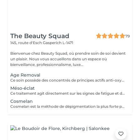
The Beauty Squad
79
145, route d'Esch
Gasperich L-1471
Bienvenue chez Beauty Squad, où prendre soin de soi devient
un plaisir. Nous vous accueillons dans un espace où
bienveillance, professionnalisme, luxe...
Age Removal
Ce soin possède des concentrés de principes actifs anti-oxydants et anti-rides. la formule concentrée de celui-ci prévient le vieillissement en procurant une hydratation et une régénération longue durée pour tous les types de rides, rides d'expression et les rides de gravité. La peau devient visiblement plus jeune, plus lisse, plus élastique et plus ferme. 1 soin : 135€ forfait 5 soins 610€
Méso-éclat
Ce traitement agit directement sur les signes de fatigue et de vieillissement de la peau, c'est un soin anti-âge puissant. Son action vise à favoriser les mécanismes de défense de l'organisme et le renouvellement cellulaire. Les rides et les imperfections de la peau sont éliminées et la peau récupère progressivement un aspect éclatant. 1 séance : 165€ Forfait 5 séances : 745€
Cosmelan
Cosmelan est la méthode de dépigmentation la plus forte permettant d'éliminer intégralement les taches les plus sévères et les resistances et évite leur réapparition. Il peut également être utilisé pour de l'anti-age Ce traitement unifie alors le teint et augmente l'éclat de la peau. Prix sur devis uniquement, merci de nous contacter :)