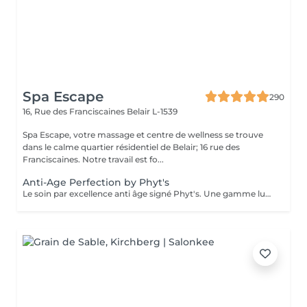
Spa Escape
290
16, Rue des Franciscaines
Belair L-1539
Spa Escape, votre massage et centre de wellness se trouve
dans le calme quartier résidentiel de Belair; 16 rue des
Franciscaines. Notre travail est fo...
Anti-Age Perfection by Phyt's
Le soin par excellence anti âge signé Phyt's. Une gamme luxueuse qui permet un traitement aux actifs puissants naturels et complets des peaux matures. Réduction des rides, fermeté ...une efficacité prouvée et résultat visible dès le 1 er soin. Ce soin commence par un rafraîchissement stimulant des pieds pour favoriser la circulation sanguine et la relaxation.