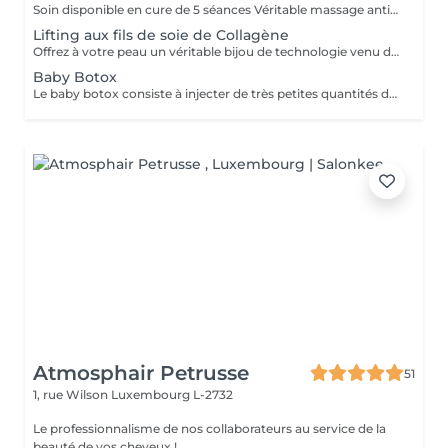
Soin disponible en cure de 5 séances Véritable massage anti-âge global, ce lifting manuel japonais appélé "Ko Bi Do" , agit en profondeur sur les rides, la fermeté et l'éclat de la peau, en insistant sur le contour des yeux, la bouche, les joues, le front, l'ovale du visage et le cou. La peau est lissée, le teint éclatant et l'esprit parfaitement détendu. Le Soin Massage Kobido Régénérant associe les manuvres précises et rythmées de la Dermapuncture®, Une alternance codifiée de manuvres étudiées pour lifter la peau en profondeur, régénérer les cellules et relancer le Qi. Durant ces 70 minutes, les points énergétiques sont stimulés, les traits du visage et du cou sont lissés en profondeur, la peau retrouve sa tonicité et l'ovale est restructuré. Des résultats prouvés 100% SENSATION DE LIFTING IMMÉDIAT¹ 91% DES RIDES VISIBLEMENT LISSÉES¹ 95% REGARD DÉFATIGUÉ¹ -21,5% RELÂCHEMENT DE LA PEAU DU COU²
Lifting aux fils de soie de Collagène
Offrez à votre peau un véritable bijou de technologie venu de Corée : L'Éclat de Soie, le soin visage nouvelle génération aux fils de soie infusés de collagène. Ce protocole raffiné combine innovation cosmétique et gestuelle experte pour un effet lifting immédiat, sans aiguille ni douleur. Les fils fondent au contact de la peau et agissent en profondeur pour stimuler le collagène naturel, lisser les rides, repulper les volumes et sublimer l'éclat du teint. Résultats visibles dès la première séance : Rides lissées Peau raffermie et repulpée Teint lumineux et uniforme Contours du visage redessinés Parfait en cure ou en soin coup d'éclat, le Soin aux Fils de Soie de Collagène redonne à votre visage fraîcheur, fermeté et éclat, naturellement.
Baby Botox
Le baby botox consiste à injecter de très petites quantités de toxine botulique dans des zones ciblées du visage pour atténuer les rides et les ridules. On parle ici de microdoses qui permettent de lisser la peau sans figer les expressions. Ainsi, il prévient l'apparition des rides d'expression tout en laissant le visage bouger naturellement. Le botox est injecté avec un baby roller et non une aiguille comme chez le médecin, ce qui fait que le produit va figer les rides jusqu'à l'épiderme et non jusqu'aux muscles. Effet plus naturel que le botox traditionnel Tenue entre 3 et 6 mois Merci de prendre RDV minimum 5 jours avant la date du RDV pour commande du botox
Atmosphair Petrusse
51
1, rue Wilson
Luxembourg L-2732
Le professionnalisme de nos collaborateurs au service de la
beauté de vos cheveux !