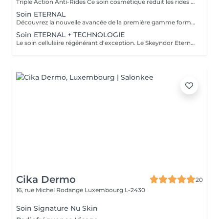
Triple Action Anti-Rides Ce soin cosmétique réduit les rides profondes et les rides d'expression rapidement et efficacement. L'innovante combinaison de trois mécanismes d'action dans un même soin ( Nouveau pouvoir Peeling, Effet combleur plus puissant et effet décontractant plus puissant ) produisent un effet lissant sur les rides les plus profondes. Les rides disparaissent naturellement et progressivement dès la première séance
Soin ETERNAL
Découvrez la nouvelle avancée de la première gamme formulée à partir de cellules souches végétales. Le soin ETERNAL stimule la régénération de toutes les couches de la peau et inverse le processus de vieillissement cellulaire. Sa combinaison de cellules souches végétales stimulent les cellules souches dermo-épidermiques et hypodermiques de la peau, essentielles au maintient de la densité et de l'épaisseur d'une peau jeune. Une peau rajeunie et redensifiée
Soin ETERNAL + TECHNOLOGIE
Le soin cellulaire régénérant d'exception. Le Skeyndor Eternal stimule la vitalité et la longévité des cellules grâce à la puissance des cellules souches végétales et d'actifs hautement nourrissants. Associé à une technologie avancée au choix, ce soin agit en profondeur pour régénérer, raffermir et redonner éclat à la peau. Peau plus ferme, dense et nourrie en profondeur. Rides et ridules visiblement atténuées, teint éclatant, lumineux et revitalisant. Effet jeunesse visible dès la 1 séance Idéal pour: Peaux matures, sèches ou en perte de densité Teints ternes ou fatigués En cure pour un résultat jeunesse durable
Cika Dermo
20
16, rue Michel Rodange
Luxembourg L-2430
Soin Signature Nu Skin