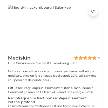
Mediskin
59
1, rue Guillaume de Machault
Luxembourg L-2111
Notre cabinet est reconnu pour son expertise en esthétique
médicale, avec un fort ancrage local depuis 2010, utilisant des
équipements de pointe pour ...
Lift laser Yag: Rajeunissement cutané non invasif
Comment ça marche Le laser YAG émet une énergie lumineuse concentrée qui chauffe les couches profondes de la peau, stimulant ainsi la production de collagène. Cela aide à raffermir la peau et à améliorer sa texture et sa fermeté. Longueur d'onde : Fonctionne à une longueur d'onde de 1064 nm Avantages Non invasif: Pas de chirurgie ni d'incisions nécessaires. Temps de récupération minimal: La plupart des gens peuvent reprendre leurs activités normales immédiatement. Efficace: Réduit l'apparence des rides, des ridules et du relâchement cutané. Sûr: Généralement considéré comme sûr avec un faible risque de complications. Détails de la procédure Préparation: Évitez l'exposition au soleil avant le traitement. Pendant la procédure: La zone à traiter est nettoyée. Le laser YAG est passé sur la peau, délivrant de l'énergie de manière contrôlée. Après le traitement: Quelques rougeurs ou gonflements peuvent survenir, mais ils disparaissent généralement en quelques jours. Récupération Soins immédiats: Évitez l'exposition directe au soleil et utilisez un écran solaire pendant quelques semaines. Résultats à long terme: Les résultats complets peuvent prendre plusieurs mois car la production de collagène continue.
Radiofréquence fractionnée: Rajeunissement
cutané profond
La radiofréquence fractionnée est une technique esthétique qui utilise des ondes électromagnétiques pour chauffer les couches profondes de la peau. Cela stimule la production de collagène et raffermit la peau, améliorant ainsi sa texture et réduisant les signes de vieillissement. Avantages : -Raffermissement de la peau. -Réduction des rides et des cicatrices. -Amélioration de la texture de la peau. Adaptabilité : -La radiofréquence fractionnée est adaptée pour tous les types de peaux Complément de Soin: - Pour optimiser les résultats du soin et limiter l'éviction sociale, une séance de luminothérapie est incluse. Celle-ci aide à réduire les inflammations, stimuler la production de collagène et améliorer la cicatrisation de la peau. Contre-indications : -Déconseillé aux femmes enceintes ou allaitantes. Lors de la première séance, nous établirons ensemble vos objectifs et déterminerons le type de soin le plus adapté à votre peau. Pour toute question, contactez-nous ou réservez un rendez-vous conseil gratuit.