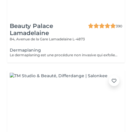
Beauty Palace
390
Lamadelaine
84, Avenue de la Gare
Lamadelaine L-4873
Dermaplaning
Le dermaplaning est une procédure non invasive qui exfolie la peau en utilisant une lame fine pour retirer les cellules mortes et le duvet. Cela rend la peau plus lisse, éclatante et réduit les rides fines et imperfections. C'est indolore, ne nécessite pas de récupération, et améliore l'absorption des soins ainsi que l'application du maquillage. Sans douleur, une peau de bébé.