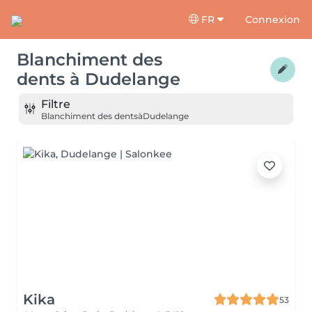
FR
Connexion
Blanchiment des
dents
à
Dudelange
Filtre
Blanchiment des dents
à
Dudelange
Kika
53