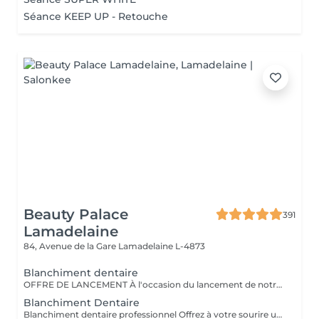
Séance KEEP UP - Retouche
Beauty Palace
391
Lamadelaine
84, Avenue de la Gare
Lamadelaine L-4873
Blanchiment dentaire
OFFRE DE LANCEMENT À l'occasion du lancement de notre nouveau blanchiment dentaire professionnel, profitez d'un tarif préférentiel à 120 € au lieu de 149 €. Offre valable pour une durée limitée. Résultat visible dès la première séance Soin indolore et respectueux de l'émail Offre non cumulable valable pendant la période de lancement.
Blanchiment Dentaire
Blanchiment dentaire professionnel Offrez à votre sourire un véritable coup d'éclat grâce à notre blanchiment dentaire professionnel, réalisé avec des produits de qualité et dans le respect total de l'émail. Ce soin permet d'éclaircir la teinte des dents en douceur, d'atténuer les taches liées au café, thé, tabac ou au temps, et de retrouver un sourire plus lumineux dès la première séance. - Résultats visibles rapidement - Soin indolore et non invasif - Respect de l'émail et des gencives - Convient aux femmes et aux hommes La séance se déroule dans un cadre calme et relaxant, sous la supervision d'une professionnelle formée, avec l'application d'un gel protecteur pour assurer confort et sécurité tout au long du soin. Pour un résultat optimal, plusieurs séances peuvent être recommandées selon la teinte initiale des dents.