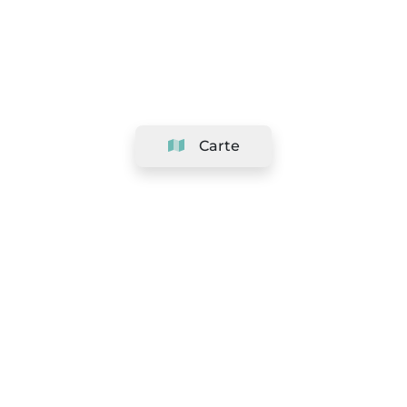
Carte
Société
Support
Équipe
&
Carrières
Référencer votre salon
Légal