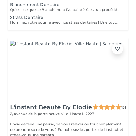
Blanchiment Dentaire
Qu'est-ce que Le Blanchiment Dentaire ? C'est un procédé qui utilise un gel blanchissant activé par une lumière avec une fréquence spécifique. Celui-ci agit sur l'émail et la dentine des dents sans affecter la structure de la dent. Le blanchiment dentaire est sûr, efficace et rapide. Pourquoi vos dents se colorent-elles ? Pour de nombreuses raisons. Les plus communes sont l'âge, la consommation de produits qui colorent les dents comme le café, le thé, les sodas, le tabac, etc. ou à cause d'un traumatisme. Pendant la période de croissance des dents, une prise régulière de tétracycline et d'autres antibiotiques peuvent également être à la base de ces décolorations. Est-ce sans danger ? La sécurité et l'efficacité du produit sont bien établies. Le produit est utilisé en toute sécurité depuis plusieurs années pour le traitement des gencives et des tissus mous. On évite l'utilisation chez les femmes enceintes ou qui allaitent. L'usage du tabac est contre-indiqué pendant le traitement de blanchiment. Certains patients éprouvent une augmentation temporaire de la sensibilité au froid pendant le traitement. Ces symptômes disparaissent entre 1 à 3 jours après la fin du traitement. Un blanchiment dentaire est-il efficace ? Oui. Le blanchiment dentaire permet d'enlever la plupart des tâches et des colorations causées par les aliments, le tabac, un traitement de canal ou le vieillissement naturel des dents. Une étude a démontré que l'utilisation de la lampe augmente l'efficacité du gel
Strass Dentaire
Illuminez votre sourire avec nos strass dentaires ! Une touche d'éclat pour une allure unique et tendance. Contactez-nous pour briller de mille feux !"
L'instant Beauté By Elodie
131
2, avenue de la porte neuve
Ville-Haute L-2227
Envie de faire une pause, de vous relaxer ou tout simplement
de prendre soin de vous ? Franchissez les portes de l'institut et
offrez-vous une parenth...