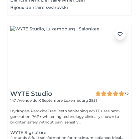
Blanchiment Dentaire Américain
Bijoux dentaire swarovski
WYTE Studio
32
147, Avenue du X Septembre
Luxembourg 2551
Hydrogen-PeroxideFree Teeth Whitening WYTE uses next-
generation PAP+ whitening technology clinically shown to
brighten safely without pain, sensitiv...
WYTE Signature
4 rounds A full transformation for maximum radiance. Ideal for first-time guests seeking the brightest natural result. 100% satisfaction or money back no-questions asked guarantee*