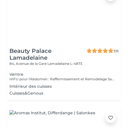
Beauty Palace
391
Lamadelaine
84, Avenue de la Gare
Lamadelaine L-4873
Ventre
HIFU pour l'Abdomen : Raffermissement et Remodelage Sans Chirurgie Le HIFU (Ultrasons Focalisés de Haute Intensité) est une technologie innovante qui cible les tissus profonds pour raffermir et remodeler la zone abdominale. Grâce à son action en profondeur, ce traitement stimule la production de collagène et détruit progressivement les cellules graisseuses, offrant ainsi un effet tonifiant et amincissant sans chirurgie ni temps de récupération. Quels sont les bienfaits du HIFU sur l'abdomen ? Raffermissement cutané : amélioration de la tonicité et de l'élasticité de la peau Réduction des amas graisseux : destruction progressive des cellules graisseuses pour un effet amincissant Affinement de la silhouette : un ventre plus ferme et redéfini Traitement non invasif : sans douleur, sans injection et sans éviction sociale Comment fonctionne le traitement ? Les ultrasons HIFU chauffent les tissus profonds jusqu'à 65-70°C, déclenchant un processus naturel de régénération du collagène et de destruction des graisses localisées. Au fil des semaines, la peau devient plus ferme et les contours s'affinent naturellement. Pourquoi choisir le HIFU pour l'abdomen ? Ce traitement est idéal pour celles et ceux qui souhaitent raffermir la peau relâchée (post-grossesse, perte de poids) et réduire les graisses localisées de façon progressive et naturelle, sans passer par la chirurgie. Offrez à votre ventre un coup de boost naturel avec le HIFU !
Intérieur des cuisses
Cuisses&Genoux