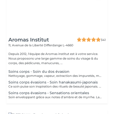
Aromas Institut
341
11, Avenue de la Liberté
Differdange L-4660
Depuis 2012, l'équipe de Aromas institut est à votre service.
Nous proposons une large gamme de soins du visage & du
corps, des pédicures, manucures, ...
Soins corps - Soin du dos évasion
Nettoyage, gommage, vapeur, extraction des impuretés, massage délassant, masque. Nous vous prions de bien vouloir respecter votre rendez-vous. En prenant rendez-vous, vous occupez une place, dont une autre personne aurait éventuellement besoin. Tout rendez-vous non annulé 24h en avance, est susceptible d'être facturé. (Si vous ne pouvez pas vous présenter à votre RDV, proposez-le éventuellement à un proche ou à un ami) Toute l'équipe de Aromas Institut vous remercie pour votre respect et votre compréhension.
Soins corps évasions - Soin hanakasumi-japonais
Ce soin puise son inspiration des rituels de beauté japonais. Gommage aux gants exfoliants, massage corps au beurre de karité chaud (lotus/cerisier), Massage pieds aux techniques issues de la réflexologie plantaire. Ce soin est une ôde au bien-être. Nous vous prions de bien vouloir respecter votre rendez-vous. En prenant rendez-vous, vous occupez une place, dont une autre personne aurait éventuellement besoin. Tout rendez-vous non annulé 24h en avance, est susceptible d'être facturé. (Si vous ne pouvez pas vous présenter à votre RDV, proposez-le éventuellement à un proche ou à un ami) Toute l'équipe de Aromas Institut vous remercie pour votre respect et votre compréhension.
Soins corps évasions - Sensations orientales
Soin enveloppant grâce aux notes d'ambre et de myrrhe. Laissez ce soin vous faire voyager dans un autre monde. Ce protocole exceptionnel puisé dans les rituels ancestraux d'orient vous fera passer un moment d'évasion intense. Un sirop pour préparer le corps au gommage, une pierre MEKA qui permet de laisser la peau lisse et douce puis un modelage pour nourrir et sublimer la peau dans un moment de pure détente. Nous vous prions de bien vouloir respecter votre rendez-vous. En prenant rendez-vous, vous occupez une place, dont une autre personne aurait éventuellement besoin. Tout rendez-vous non annulé 24h en avance, est susceptible d'être facturé. (Si vous ne pouvez pas vous présenter à votre RDV, proposez-le éventuellement à un proche ou à un ami) Toute l'équipe de Aromas Institut vous remercie pour votre respect et votre compréhension.