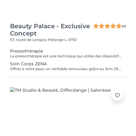
Beauty Palace - Exclusive
69
Concept
57, route de Longwy
Pétange L-4750
Pressothérapie
La pressothérapie est une technique qui utilise des dispositifs gonflables pour exercer une pression séquentielle sur les jambes, les bras ou le corps. Ce traitement stimule la circulation sanguine et lymphatique, aide à réduire la rétention d'eau et les gonflements, tout en favorisant la détoxification, la relaxation et le bien-être général.
Soin Corps ZENA
Offrez à votre peau un véritable renouveau grâce au Soin ZENA Corps, un peeling 100% naturel à base de micro-algues. Ce soin innovant stimule le renouvellement cellulaire pour une peau plus lisse, plus lumineuse et visiblement plus unifiée. Idéal pour éclaircir le teint, atténuer les tâches d'acné et améliorer la texture de la peau, le soin ZENA agit en douceur sans agresser l'épiderme. Il convient à tous les types de peau, même les plus sensibles. Avant tout traitement ZENA Corps, une séance d'évaluation est obligatoire. Ce rendez-vous permet d'analyser votre peau et de définir le protocole ZENA le plus adapté selon vos besoins (éclaircissement, tâches, vergetures, texture de peau, etc...) Le traitement corporel complet sera ensuite planifié à la suite de ce diagnostique personnalisé.