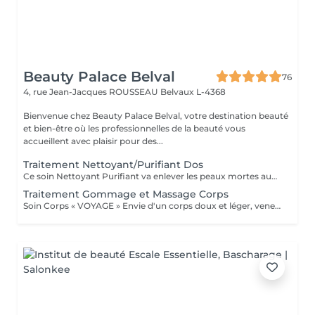
Beauty Palace Belval
76
4, rue Jean-Jacques ROUSSEAU
Belvaux L-4368
Bienvenue chez Beauty Palace Belval, votre destination beauté
et bien-être où les professionnelles de la beauté vous
accueillent avec plaisir pour des...
Traitement Nettoyant/Purifiant Dos
Ce soin Nettoyant Purifiant va enlever les peaux mortes aux niveau du dos, éliminer les impuretés, détendre les muscles avec un modelage relaxant et pour finir bien purifier les pores de la peau avec un masque "Boue" .
Traitement Gommage et Massage Corps
Soin Corps « VOYAGE » Envie d'un corps doux et léger, venez vous évader. Gommage et massage corps de 1h.