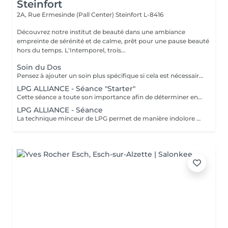
Steinfort
2A, Rue Ermesinde (Pall Center)
Steinfort L-8416
Découvrez notre institut de beauté dans une ambiance
empreinte de sérénité et de calme, prêt pour une pause beauté
hors du temps. L'Intemporel, trois...
Soin du Dos
Pensez à ajouter un soin plus spécifique si cela est nécessaire : Bio peeling pour détoxifier et purifier, "Rose de mer" pour cicatriser... Un massage est également prévu dans les suppléments.
LPG ALLIANCE - Séance "Starter"
Cette séance a toute son importance afin de déterminer ensemble vos besoins spécifiques, remplir votre dossier et faire une séance profonde, elle est obligatoire. La technique minceur de LPG permet de manière indolore de réactiver le déstockage des graisses pour effacer les surcharges et les imperfections localisées. Une silhouette affinée, une peau plus lisse et plus ferme naturellement. Les soins sont ciblés et rapides. Les résultats sont perceptibles dès la première séance.
LPG ALLIANCE - Séance
La technique minceur de LPG permet de manière indolore de réactiver le déstockage des graisses pour effacer les surcharges et les imperfections localisées. Une silhouette affinée, une peau plus lisse et plus ferme naturellement. Les soins sont ciblés et rapides. Les résultats sont perceptibles dès la 1e séance.