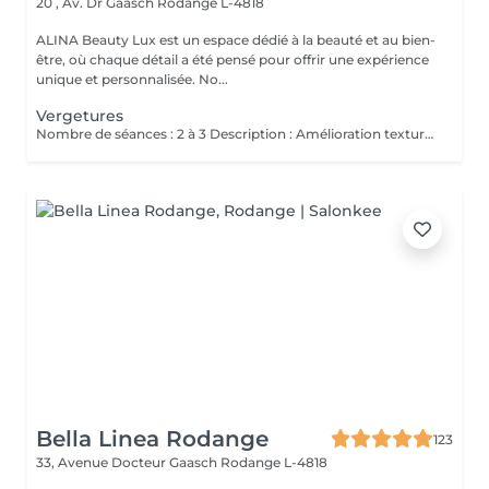
20 , Av. Dr Gaasch
Rodange L-4818
ALINA Beauty Lux est un espace dédié à la beauté et au bien-
être, où chaque détail a été pensé pour offrir une expérience
unique et personnalisée. No...
Vergetures
Nombre de séances : 2 à 3 Description : Amélioration texture vergetures blanches matures. Stimulation collagène. Après : Rougeur 5-7 jours. Hydratation intensive. Contre-indications Grossesse / allaitement Diabète non contrôlé Pacemaker Tendance chéloïde Isotrétinoïne récente Infection oculaire active Phototype élevé à risque PIH Avant Pas de soleil 3 semaines Pas de peeling / laser récent Pas d'injection récente Arriver sans maquillage Après dème 25 jours Croûtes 510 jours SPF 50 pendant 30 jours Pas de maquillage 7 jours Pas de sport intense 57 jours
Bella Linea Rodange
123
33, Avenue Docteur Gaasch
Rodange L-4818