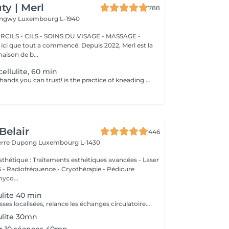
y | Merl
788
Longwy
Luxembourg L-1940
CILS - CILS - SOINS DU VISAGE - MASSAGE -
aison de b...
ellulite, 60 min
The professional hands you can trust! is the practice of kneading or manipulating a person's muscles and other soft-tissue in order to reduce stress, reduce muscle pain, increase relaxation and improve the work of the immune system. Benefits of getting an anti-cellulite massage: - improves blood circulation - congestion in the skin goes away - metabolic processes in cells and tissues are activated - muscles and tissues are saturated with oxygen and minerals - skin becomes smooth and elastic How is massage anti-cellulite done? - back is massaged - arms are massaged - legs are massaged - belly is massaged Age restrictions: recommended to do from 16 years. Post procedure recommendations: do not do sport and any sharp movements for 2-3 hours after the procedure. Frequency: 2-3 times per week, 10 times in total. Repeat once in 3-6 months.
Belair
446
ierre Dupong
Luxembourg L-1430
thétique : Traitements esthétiques avancées - Laser
Radiofréquence - Cryothérapie - Pédicure
myco...
ulite 40 min
Déstocke les graisses localisées, relance les échanges circulatoires et raffermit pour retrouver une peau lisse, plus ferme et un corps plus léger. Ce soin agit sur tous types de cellulite(adipeux,aqueuse et fibreuse).
lulite 30mn