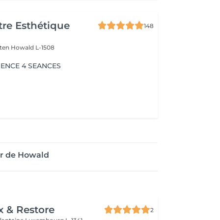
re Esthétique
148
lten
Howald L-1508
ENCE 4 SEANCES
ur de Howald
x & Restore
2