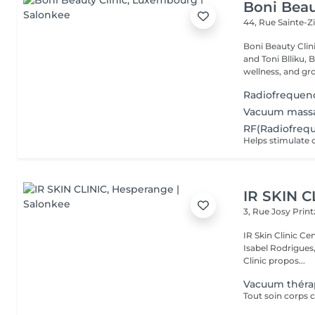
Boni Beau
44, Rue Sainte-Z
Boni Beauty Clinic Founded by husband-and-wife team Ire
and Toni Blliku, 
wellness, and gr
Radiofrequen
Vacuum massa
RF(Radiofrequ
Helps stimulate 
IR SKIN C
3, Rue Josy Prin
IR Skin Clinic Centre d'esthétique avancée & intégrative Fondé par
Isabel Rodrigues,
Clinic propos...
Vacuum théra