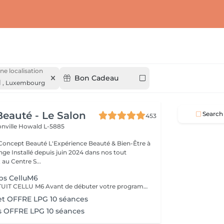
ne localisation
Bon Cadeau
d
,
Luxembourg
eauté - Le Salon
Search
453
onville
Howald L-5885
Expérience Beauté & Bien-Être à
e Installé depuis juin 2024 dans nos tout
au Centre S...
ps CelluM6
LPG BILAN GRATUIT CELLU M6 Avant de débuter votre programme LPG, nous vous offrons un bilan personnalisé. Cette séance permet d'analyser votre peau, d'évaluer vos besoins et de définir ensemble le protocole le plus adapté à vos objectifs (fermeté, cellulite, drainage, remodelage). Grâce à la technologie brevetée LPG Endermologie, nous vous conseillons un programme sur-mesure pour optimiser vos résultats dès la première séance. Un accompagnement exclusif : En plus de votre programme LPG, bénéficiez des conseils d'une professionnelle, coach en nutrition et bien-être, pour des résultats optimisés et durables. Un suivi global pour retrouver une silhouette harmonieuse et une meilleure vitalité ! Le Lipomassage est une technique issu de l'endermologie ,c'est la solution aux problèmes de cellulite, de graisses localisées et de relachement cutané. Cellu M6 combine trois efets majeurs: - Le destockage : il active la lipolyse et stimule les adipocytes déclenchant la libération des graisses - Le raffermissement : il stimule les fibroblastes pour générer collagène et élastine - Le rescultage : il décloisonne les amas graisseux et agit sur les septas ( aspect capitons )
et OFFRE LPG 10 séances
es OFFRE LPG 10 séances