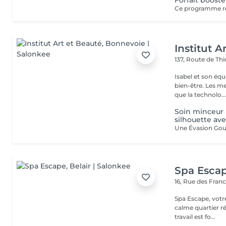
Forfait boost
Institut A
137, Route de Thi
Isabel et son éq
bien-être. Les meilleures marques esthétiques et cosmétiques ainsi
que la technolo..
Soin minceur P
silhouette ave
Spa Esca
16, Rue des Fran
Spa Escape, votr
calme quartier ré
travail est fo...