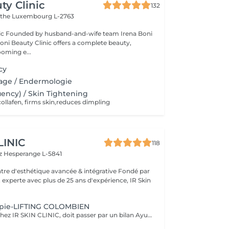
ty Clinic
132
ithe
Luxembourg L-2763
na Boni
Boni Beauty Clinic offers a complete beauty,
ooming e...
cy
ge / Endermologie
ency) / Skin Tightening
collafen, firms skin,reduces dimpling
LINIC
118
tz
Hesperange L-5841
 experte avec plus de 25 ans d'expérience, IR Skin
pie-LIFTING COLOMBIEN
Tout soin corps chez IR SKIN CLINIC, doit passer par un bilan Ayuverdique auprès de la thérapeute Isabel .Tout nouveau client doit réserver ce soin par téléphone à l'institut. Un bilan corps devra être fait avant.* Vaccum thérapie, est utilisée principalement pour combattre notre amie la cellulite, sur toutes les zones concernées : bras, jambes, fesses, abdomen. Mais, elle peut aussi être utilisée pour remodeler le corps, faciliter les traitements pré et post opératoire, elle peut-être utilisée après une grossesse, rehausser les fesses et les tonifier, aider à un meilleur drainage lymphatique.