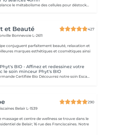
er 10 séances 40mn
Ce programme relance le métabolisme des cellules pour déstocker les graisses résistantes, lisser la cellulite et raffermir la peau. Cure à raison de 2 soins endermologie corps par semaine pendant 5 semaines .
rt et Beauté
427
onville
Bonnevoie L-2611
uipe conjuguent parfaitement beauté, relaxation et
.
hyt's BIO - Affinez et redessinez votre
c le soin minceur Phyt's BIO
Une Évasion Gourmande Certifiée Bio Découvrez notre soin Escapade Gourmande, une véritable évasion sensorielle certifiée bio par PHYT'S, alliant douceur et plaisir pour un moment de détente absolu. Gommage au Coco : Exfoliation Douce : La pulpe de coco élimine délicatement les cellules mortes, révélant une peau douce et lisse. Sublimation de la Peau : Ce gommage sublime votre teint pour un éclat naturel et rafraîchissant. Enveloppement au Beurre de Karité : Hydratation Intense : Le beurre de karité fond sur votre corps, offrant une hydratation profonde et nourrissante. Relaxation Profonde : Ce modelage bien-être procure une relaxation totale et un confort inégalé. Enveloppement au Cacao : Éveil des Sens : Le cacao enveloppe votre peau d'une chaleur parfumée, éveillant vos sens et prolongeant la sensation de bien-être. Plaisir Gourmand : Le parfum envoûtant du cacao ajoute une touche de gourmandise à votre expérience. Une Évasion Sensorielle Unique : Ce soin est une véritable aventure sensorielle, offrant bien-être et plaisir à chaque étape. Ingrédients Bio : Profitez des bienfaits de la nature avec des ingrédients certifiés bio, tout en respectant l'environnement. Un Moment de Pure Indulgence un moment rien que pour vous où le stress et les tensions fondent comme neige au soleil. Vous méritez ce moment de luxe et de bien-être. venez vivre cette escapade gourmande inoubliable. Esthéticiennes Fatima Lisette Carla Marie Francesca Mirza
pe
290
ciscaines
Belair L-1539
e massage et centre de wellness se trouve dans le
sidentiel de Belair; 16 rue des Franciscaines. Notre