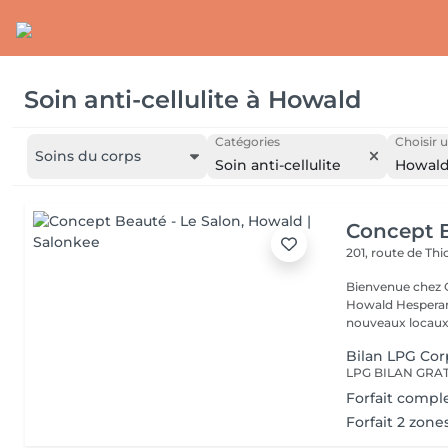
Soin anti-cellulite
à
Howald
Catégories
Choisir u
Soins du corps
Soin anti-cellulite
Howal
Concept B
201, route de Thi
Bienvenue chez Concept Beauté L'
Howald Hesperang
nouveaux locaux 
Bilan LPG Cor
Forfait compl
Forfait 2 zon