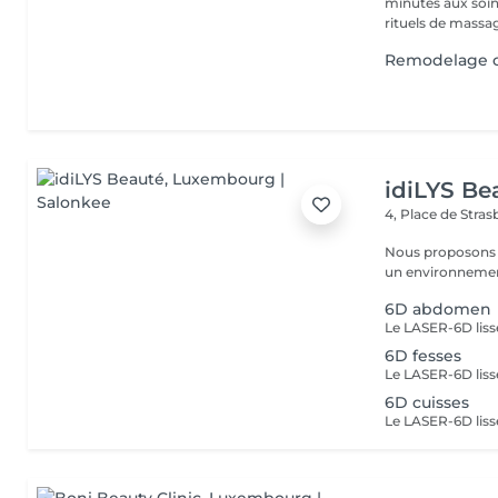
minutes aux soin
rituels de massag
Remodelage co
idiLYS Be
4, Place de Stra
Nous proposons 
un environnement
6D abdomen
6D fesses
6D cuisses