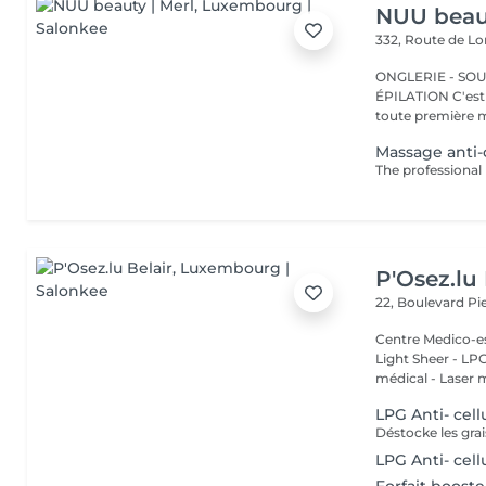
NUU beaut
332, Route de 
ONGLERIE - SOUR
ÉPILATION C'est ici que tout a commencé. Depuis 2022, Merl est la
toute première m
Massage anti-c
P'Osez.lu 
22, Boulevard P
Centre Medico-es
Light Sheer - LPG - 
médical - Laser 
LPG Anti- cell
LPG Anti- cel