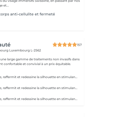
s du visage immersifs Swissline, en passant par nos
e et...
rps anti-cellulite et fermeté
auté
157
sbourg
Luxembourg L-2562
une large gamme de traitements non invasifs dans
 confortable et convivial à un prix équitable.
Le LASER-6D lisse, raffermit et redessine la silhouette en stimulant la peau en profondeur pour atténuer visiblement la cellulite. La LUMINOTHÉRAPIE du visage consiste à exposer la peau à des lumières LED afin de stimuler le renouvellement cellulaire et améliorer l'éclat du teint.
Le LASER-6D lisse, raffermit et redessine la silhouette en stimulant la peau en profondeur pour atténuer visiblement la cellulite.
Le LASER-6D lisse, raffermit et redessine la silhouette en stimulant la peau en profondeur pour atténuer visiblement la cellulite. La LUMINOTHÉRAPIE du visage consiste à exposer la peau à des lumières LED afin de stimuler le renouvellement cellulaire et améliorer l'éclat du teint.