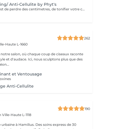
ng/ Anti-Cellulite by Phyt's
Si votre objectif est de perdre des centimetres, de tonifier votre corps , de réduire la cellulite, ce soin développé par les laboratoires Phyt's est fait pour vous. Ensemble avec une bonne hygiène de vie adaptée, vous obtiendrez les resultats que vous espériez.
262
ille-Haute L-1660
notre salon, où chaque coup de ciseaux raconte
tyle et d'audace. Ici, nous sculptons plus que des
éon...
inant et Ventousage
toxines
age Anti-Cellulite
190
en
Ville-Haute L-1118
 urbaine à Hamilius. Des soins express de 30