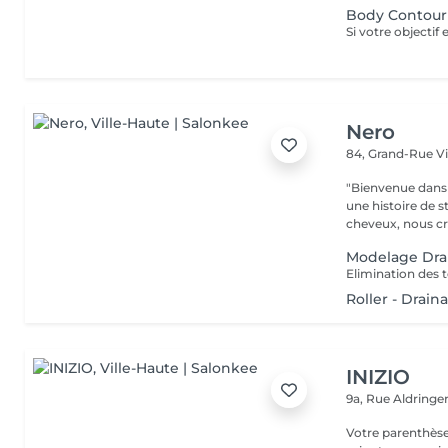
Body Contouri
Nero
84, Grand-Rue
V
"Bienvenue dans 
une histoire de s
cheveux, nous cr
Modelage Dra
Elimination des 
Roller - Drain
INIZIO
9a, Rue Aldring
Votre parenthèse