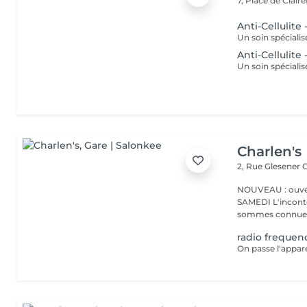
7, Place de Clair
Anti-Cellulite 
Anti-Cellulite
Charlen's
2, Rue Glesener
G
NOUVEAU : ouver
SAMEDI L'incontournable institut de beauté à Luxembourg. Nous
sommes connues 
radio frequen