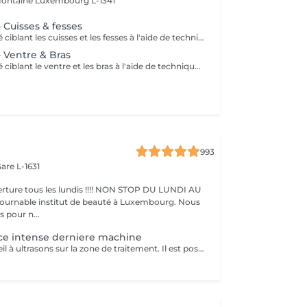
efontaine
Luxembourg L-1341
- Cuisses & fesses
Un soin spécialisé ciblant les cuisses et les fesses à l'aide de techniques de massage intensives destinées à stimuler la circulation et à agir sur les tissus sous-jacents. Ce traitement contribue à améliorer l'apparence de la peau, à soutenir la tonicité des tissus et à procurer une sensation de peau plus lisse et revitalisée.
 - Ventre & Bras
Un soin spécialisé ciblant le ventre et les bras à l'aide de techniques de massage ciblées destinées à stimuler la circulation et à soutenir l'apparence naturelle de la peau. Ce traitement intensif aide à améliorer la tonicité des tissus, affiner le grain de peau et laisser la peau plus souple, plus douce et agréablement rafraîchie.
993
are L-1631
ture tous les lundis !!!! NON STOP DU LUNDI AU
pour n...
ce intense derniere machine
On passe l'appareil à ultrasons sur la zone de traitement. Il est possible de ressentir une légère sensation de chaleur pendant la séance mais la lipocavitation est indolore. La séance dure entre 40 minutes et 1h et vous pourrez reprendre vos activités quotidiennes normalement après le soin. Les resultats lissent la peau casse les capitons des la première seance