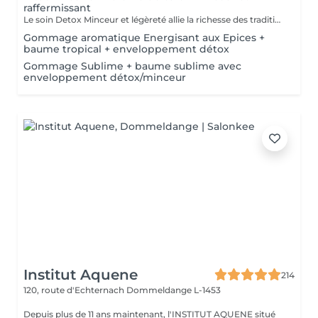
raffermissant
Le soin Detox Minceur et légèreté allie la richesse des traditions et pharmacopées brésiliennes et indiennes. Les mouvements vont, de façon alternatives, oxygéner et les drainer les tissus afin de raffermir et detoxifier le corps et le mental. Ce soin est pratiqué avec la Crème de Café Minceur, l'Huile Ayurvédique et un enveloppement personnalisé. * Possibilité de faire un abonnement 5+ 1 offert
Gommage aromatique Energisant aux Epices +
baume tropical + enveloppement détox
Gommage Sublime + baume sublime avec
enveloppement détox/minceur
Institut Aquene
214
120, route d'Echternach
Dommeldange L-1453
Depuis plus de 11 ans maintenant, l'INSTITUT AQUENE situé