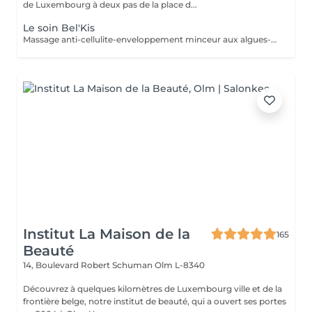
de Luxembourg à deux pas de la place d...
Le soin Bel'Kis
Massage anti-cellulite-enveloppement minceur aux algues-application de gel cryogène. La légende désigne Belkis (la reine de Saba) d'allure souple et élégante, comme l'un des symboles de la beauté. Le soin Belkis est un soin spécifique minceur complet : amincissant-raffermissant-drainant, à base d'huiles essentielles de citron et cyprès, caféine et algues laminaires. Soin très puissant car au maximum de concentration des huiles essentielles autorisés.
Institut La Maison de la
165
Beauté
14, Boulevard Robert Schuman
Olm L-8340
Découvrez à quelques kilomètres de Luxembourg ville et de la
frontière belge, notre institut de beauté, qui a ouvert ses portes