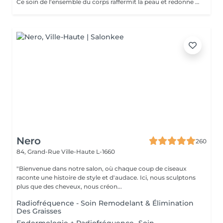
Ce soin de l'ensemble du corps raffermit la peau et redonne du galbe aux courbes pour retrouver une silhouette resculptée et plus ferme tout en procurant un grand moment de bien-être.
Nero
260
84, Grand-Rue
Ville-Haute L-1660
"Bienvenue dans notre salon, où chaque coup de ciseaux
raconte une histoire de style et d'audace. Ici, nous sculptons
plus que des cheveux, nous créon...
Radiofréquence - Soin Remodelant & Élimination
Des Graisses