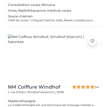
Consultation corps Minceur
Viora, Radiofréquence médical corps
Jeune maman
Cible les zones "critiques"(ventre, taille, fesses, cuisses) pour retrouver une silhouette harmonieuse après l'arrivée de bébé tout en apportant une véritable sensation de bien-être.
NM Coiffure Windhof
341
1, rue d’Arlon
Windhof (Koerich) L-8399
Madérotherapie
La madérotherapie est une technique de massage réalisée avec des instruments en bois spécialement éllaboré affin de sculpter , tonifier votre corps. Naturelle et non invasive, celle- ci offre des résultats visibles et surtout durable dans le temps. Ses bienfaits : - Réduction de la cellulite - Grande amélioration de la circulation sanguine et lymphatique - Raffermissement de la peau - Diminution des tensions musculaires - Remodelage de la silhouette