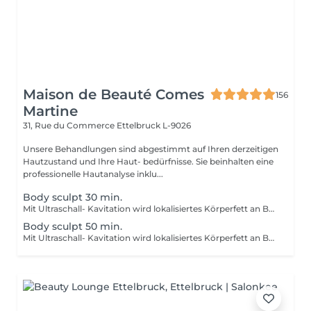
Maison de Beauté Comes
156
Martine
31, Rue du Commerce
Ettelbruck L-9026
Unsere Behandlungen sind abgestimmt auf Ihren derzeitigen
Hautzustand und Ihre Haut- bedürfnisse. Sie beinhalten eine
professionelle Hautanalyse inklu...
Body sculpt 30 min.
Mit Ultraschall- Kavitation wird lokalisiertes Körperfett an Bauch, am Gesäss, an den Oberschenkeln und die Cellulite geformt. ERGEBNIS: Straffung der Haut, verbesserung von Narben und Dehnungsstreifen, anregung der Mikrozirkulation, verbesserg der Elastizität, reduzierung von Fettablagerungen. Wir empfehlen eine Kur von 6-8 Behandlungen Behandlungsdauer je nach Behanlungsbereich.
Body sculpt 50 min.
Mit Ultraschall- Kavitation wird lokalisiertes Körperfett an Bauch, am Gesäss, an den Oberschenkeln und die Cellulite geformt. ERGEBNIS: Straffung der Haut, verbesserung von Narben und Dehnungsstreifen, anregung der Mikrozirkulation, verbesserg der Elastizität, reduzierung von Fettablagerungen. Wir empfehlen eine Kur von 6-8 Behandlungen Behandlungsdauer je nach Behanlungsbereich.