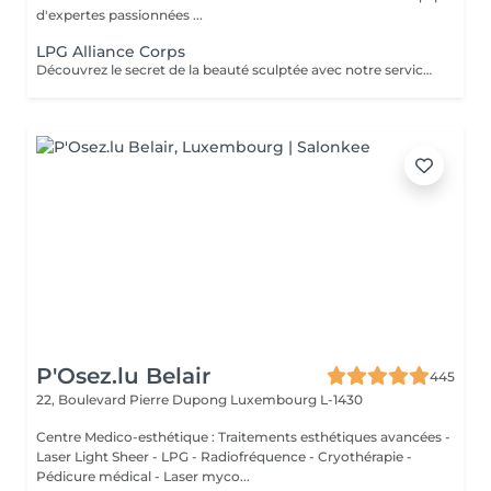
d'expertes passionnées ...
LPG Alliance Corps
Découvrez le secret de la beauté sculptée avec notre service LPG Endermologie. Cette technologie de pointe est votre alliée pour une silhouette redessinée et une peau radieuse. Les soins Endermologie stimulent naturellement la production de collagène et d'élastine, réduisent l'aspect de la cellulite et raffermissent votre peau. Les résultats sont visibles dès les premières séances, vous laissant avec une confiance et une élégance accrues. Révélez votre beauté intérieure avec une silhouette plus harmonieuse. Optez pour le bien-être et la beauté, choisissez LPG Endermologie dès aujourd'hui.
P'Osez.lu Belair
445
22, Boulevard Pierre Dupong
Luxembourg L-1430
Centre Medico-esthétique : Traitements esthétiques avancées -
Laser Light Sheer - LPG - Radiofréquence - Cryothérapie -
Pédicure médical - Laser myco...