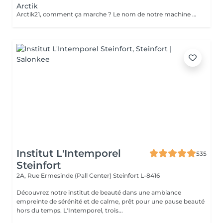
Arctik
Arctik21, comment ça marche ? Le nom de notre machine est particulièrement représentatif de son fonctionnement. Il provient du cercle polaire arctique, le seul endroit au monde où deux grands phénomènes naturels se côtoient malgré leur caractère opposé : le soleil de minuit et les glaces éternelles. De la même manière, lArctik21 allie le chaud et le froid en associant des infrarouges et une température pouvant aller jusquà -20° C. Dans quels traitements esthétiques lArctik21 intervient ? Les effets de notre machine sont particulièrement visibles lors des traitements esthétiques suivants : Adiposité localisée-Cellulite-Drainage lymphatique et veineux-Remodelage et tonification-Vieillissement prématuré de la peau-Vergetures-Relâchement des tissus- Actions: Atténuer les sensations de mal-être-Réduire les gonflements-Bloquer les impulsions nerveuses désagréables provenant des articulations et des muscles- Induire une vidange progressive des cellules adipeuses par induction du processus dapoptose, avec un effet de remodelage local et lélimination des lipides dans la zone traitée Améliorer les capillaires, lhypoderme, le derme et la musculature grâce à lélimination des résidus métaboliques et du stress accumulé Stimuler laction des fibroblastes en augmentant la synthèse reproductive de nouvelles fibres de collagène et délastine, avec une augmentation évidente de la densité dermique et un raffermissement cutané progressif
Institut L'Intemporel
535
Steinfort
2A, Rue Ermesinde (Pall Center)
Steinfort L-8416
Découvrez notre institut de beauté dans une ambiance
empreinte de sérénité et de calme, prêt pour une pause beauté
hors du temps. L'Intemporel, trois...