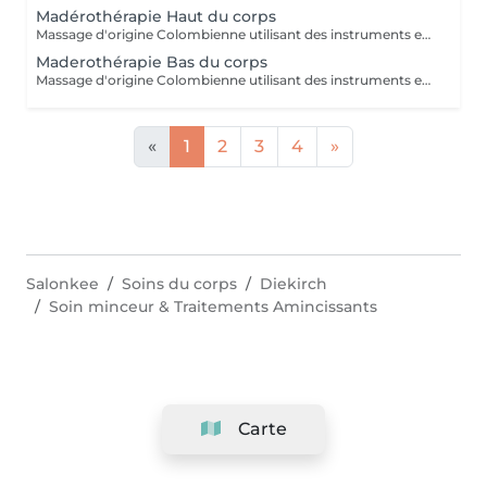
Madérothérapie Haut du corps
Massage d'origine Colombienne utilisant des instruments en bois naturel pour remodeler le corps, briser les graisses, stimuler le système lymphatique et lisser la peau. Cette méthode non invasive cible la cellulite ( cuisse , ventre, bras ) et raffermie la silhouette.
Maderothérapie Bas du corps
Massage d'origine Colombienne utilisant des instruments en bois naturel pour remodeler le corps, briser les graisses, stimuler le système lymphatique et lisser la peau. Cette méthode non invasive cible la cellulite ( cuisse , ventre, bras ) et raffermie la silhouette.
«
1
2
3
4
»
Salonkee
Soins du corps
Diekirch
Soin minceur & Traitements Amincissants
Carte