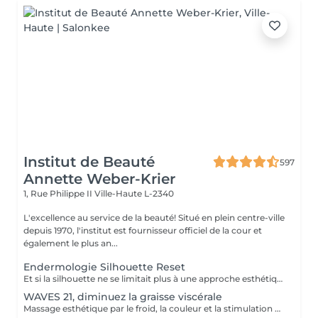
Institut de Beauté
597
Annette Weber-Krier
1, Rue Philippe II
Ville-Haute L-2340
L'excellence au service de la beauté! Situé en plein centre-ville
depuis 1970, l'institut est fournisseur officiel de la cour et
également le plus an...
Endermologie Silhouette Reset
Et si la silhouette ne se limitait plus à une approche esthétique, mais s'envisageait à travers le prisme du bien-être global ? Avec Silhouette Reset, LPG® dévoile un nouveau soin signature endermologie® qui réinvente les codes de la minceur en intégrant pleinement les interactions corps-esprit. Conçu comme un véritable reset corporel, ce protocole de 55 minutes agit sur les tensions nerveuses, stimule les circulations et accompagne la libération des déséquilibres liés au stress, au sommeil et à la digestion. Dans un contexte où ces facteurs influencent directement l'harmonie corporelle, le soin vise à restaurer un fonctionnement physiologique plus fluide et équilibré. Au cur du protocole, la technologie CELLU M6 INFINITY® s'associe à un modelage manuel expert, créant une synergie entre stimulation mécanique de précision et approche sensorielle. Cette double action permet une prise en charge à la fois ciblée et globale des tissus et des volumes. Fruit de plus de 40 ans d'expertise, Silhouette Reset illustre l'émergence d'une nouvelle esthétique thérapeutique : une minceur qui n'est plus une finalité isolée, mais la conséquence visible d'un mieux-être profond et durable. Disponible exclusivement dans les centres équipés CELLU M6 INFINITY®, le nouveau soin Silhouette Reset est à découvrir dès maintenant.
WAVES 21, diminuez la graisse viscérale
Massage esthétique par le froid, la couleur et la stimulation métamérique Une toute nouvelle méthodologie dans le domaine esthétique: la stimulation métamérique associée au traitement à froid avec LED VIOLET et ROUGE. Stimulation métamérique Deux pièces à main, à puissance réglable, sont utilisées pour effectuer une stimulation en forme d'onde sinusoïdale. Le courant électrique est généré avec des fréquences particulières qui correspondent aux fréquences bêta et gamma. Métamères Les métamères sont 11 bandes musculaires situées sur le dos, chacune étant liée à une région d'innervation particulière. Liée au métamère lui-même, grâce au système nerveux, il y a une zone réflexe qui correspond à un organe ou à un groupe d'organes. L'instabilité d'un organe interne se reflète sur le fascia correspondant sous forme de tension cutanée, musculaire, inesthétisme. Objectif Stimuler les métamères pour créer, à travers le système nerveux, des actions visant à la restauration et à l'équilibre de certaines activités corporelles et conduire, en conséquence, à l'amélioration et à la réduction de l'inesthétisme. Traitement par le froid et couleurs Une grande surface, un froid diffus et agréable sur tout le corps. Deux pièces à main sont disponibles: à l'intérieur de la première pièce à main, il y a une seule couleur: le violet, à l'intérieur de la seconde est le rouge. Le Violet Facilite l'équilibre entre le sodium et le potassium au niveau cellulaire Détend et décompresse les nerfs et les muscles Stimule le système lymphatique et le retour veineux Diminue le sens de l'anxiété Le Rouge Renforce les muscles Hydrate la peau Stimule les défenses Waves 21 s'ajoute à la gamme des dispositifs présents en complétant les possibilités de travail, car, en plus de l'utilisation d'une technologie déjà connue et fonctionnant comme le traitement par le froid et les effets des couleurs, Un traitement unique a été ajouté qui travaille avec une forme d'onde bien reconnue par notre corps et avec des fréquences particulières, en synergie avec les fréquences émises par notre corps pendant les différentes activités quotidiennes. Le bien-être ne sera donc pas seulement constaté au niveau physique sur la zone où l'inesthétisme est présent mais aussi au niveau énergétique, avec une forte perception d'un rééquilibrage interne qui améliorera et renforcera jour après jour toutes les fonctions corporelles. L'action combinée des deux techniques nous permet d'obtenir des résultats visibles et tangibles dès la première application, de manière confortable et non invasive.