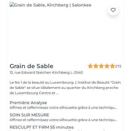
Grain de Sable
272
13, rue Edward Steichen
Kirchberg L-2540
Le No 1 de la beauté au Luxembourg. L'institut de Beauté "Grain
de Sable" se situe idéalement au quartier du Kirchberg proche
de Luxembourg Centre et ...
Première Analyse
Affinez et raffermissez votre silhouette grâce à une technique de palper-rouler associée à un système d'aspiration. La dernière génération, le Cellu M6 INFINITY est un programme de soins basés sur la technique " Endermologie ", permettant de stimuler la circulation et les tissus de la peau en profondeur grâce à un système mécanique de palper-rouler. Associant confort et efficacité, cette technique, très proche d'un massage manuel, assouplit les tissus, améliore la circulation veineuse et lymphatique et permet une meilleure élimination des toxines. Les soins du corps Cellu M6 INFINITY permettent de : - déstocker les graisses - lisser la cellulite - raffermir la peau - retrouver des jambes légères
SOIN SUR MESURE
Affinez et raffermissez votre silhouette grâce à une technique de palper-rouler associée à un système d'aspiration. La dernière génération, le Cellu M6 INFINITY est un programme de soins basés sur la technique " Endermologie ", permettant de stimuler la circulation et les tissus de la peau en profondeur grâce à un système mécanique de palper-rouler. Associant confort et efficacité, cette technique, très proche d'un massage manuel, assouplit les tissus, améliore la circulation veineuse et lymphatique et permet une meilleure élimination des toxines. Les soins du corps Cellu M6 INFINITY permettent de : - déstocker les graisses - lisser la cellulite - raffermir la peau - retrouver des jambes légères
RESCULPT ET FIRM 55 minutes