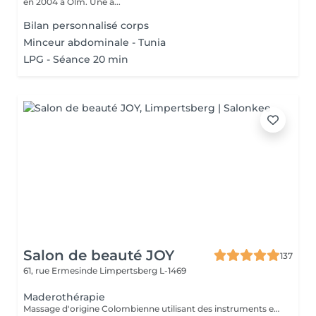
en 2004 à Olm. Une a...
Bilan personnalisé corps
Minceur abdominale - Tunia
LPG - Séance 20 min
Salon de beauté JOY
137
61, rue Ermesinde
Limpertsberg L-1469
Maderothérapie
Massage d'origine Colombienne utilisant des instruments en bois naturel pour remodeler le corps, briser les graisses, stimuler le système lymphatique et lisser la peau. Cette méthode non invasive cible la cellulite ( cuisse , ventre, bras ) et raffermie la silhouette.