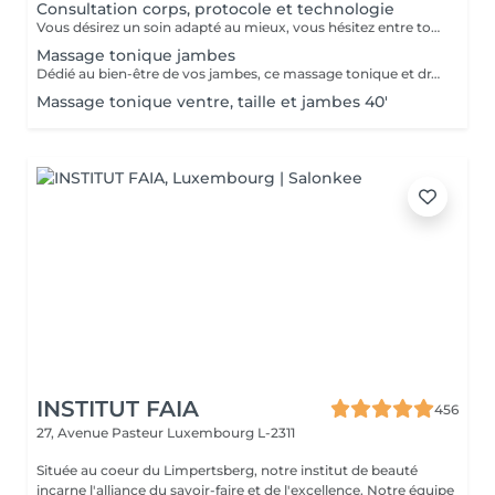
Consultation corps, protocole et technologie
Vous désirez un soin adapté au mieux, vous hésitez entre toutes nos techniques, machines et protocoles divers. Nous avons donc mis en place ce moment privilégié avec une esthéticienne, qui vous écoutera et répondra à vos attentes en vous conseillant au mieux. Les 25€ de la consultation vous seront déduits de votre soin si vous prenez rdv .
Massage tonique jambes
Dédié au bien-être de vos jambes, ce massage tonique et drainant vous procure une délicieuse sensation de légèreté.
Massage tonique ventre, taille et jambes 40'
INSTITUT FAIA
456
27, Avenue Pasteur
Luxembourg L-2311
Située au coeur du Limpertsberg, notre institut de beauté
incarne l'alliance du savoir-faire et de l'excellence. Notre équipe