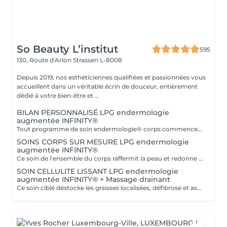
So Beauty L’institut
595
130, Route d'Arlon
Strassen L-8008
Depuis 2019, nos esthéticiennes qualifiées et passionnées vous
accueillent dans un véritable écrin de douceur, entièrement
dédié à votre bien-être et ...
BILAN PERSONNALISÉ LPG endermologie
augmentée INFINITY®
Tout programme de soin endermologie® corps commence par un bilan ultra-précis, avec l'application professionnelle ENDERMOLINK. Il se déroule en trois étapes clés : 1. Décryptage de votre mode de vie. 2. Analyse de votre peau. 3. Création de votre programme sur-mesure.
SOINS CORPS SUR MESURE LPG endermologie
augmentée INFINITY®
Ce soin de l'ensemble du corps raffermit la peau et redonne du galbe aux courbes pour retrouver une silhouette resculptée et plus ferme tout en procurant un grand moment de bien-être. DESTOCKE les graisses Grâce à la nouvelle tête de traitement brevetée Alliance, endermologie® permet de cibler et d'affiner les zones rebelles à lexercice et à l'hygiène alimentaire (bras, dos, ventre, taille, cuisses..) tout en s'adaptant précisément aux besoins de chaque peau. LISSE la cellulite La cellulite, qui touche 90 % des femmes même les plus minces et les plus sportives, résulte à la fois dun stockage de graisses dans les adipocytes (cellules graisseuses) et dune rétention d'eau tout autour. RAFFERMIT la peau Variations de poids, grossesses, temps qui passe la peau perd progressivement de sa tonicité et de sa souplesse. Même si ce relâchement cutané concerne tout le corps, certaines zones y sont plus sensibles : intérieur des cuisses, ventre, bras, etc
SOIN CELLULITE LISSANT LPG endermologie
augmentée INFINITY® + Massage drainant
Ce soin ciblé déstocke les graisses localisées, défibrose et assouplit les tissus pour traiter efficacement la cellulite adipeuse et fibreuse tout en procurant un grand moment de bien-être. 40 minutes LPG + 10 minutes de massage drainant/amincissant sur l'avant des jambes.