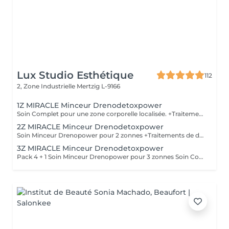
Lux Studio Esthétique
112
2, Zone Industrielle
Mertzig L-9166
1Z MIRACLE Minceur Drenodetoxpower
Soin Complet pour une zone corporelle localisée. +Traitements de drainage des liquides emprisonnés et amélioration de la circulation, +Détruit les cellules graisseuses et/ou la cellulite. +Traitements pour brûler et éliminer les toxines et les graisses, désintoxication. +Réduit le poids et les mensurations. + Raffermissement de la peau et des muscles de la zone traitée. COMPREND 1 ZONE CORPORELLE 5 techniques personalisee
2Z MIRACLE Minceur Drenodetoxpower
Soin Minceur Drenopower pour 2 zonnes +Traitements de drainage des liquides emprisonnés et amélioration de la circulation, +Détruit les cellules graisseuses et/ou la cellulite. +Traitements pour brûler et éliminer les toxines et les graisses, désintoxication. +Réduit le poids, les mensuration et modelage du corps + Raffermissement de la peau et des muscles de la zone traitée. COMPREND 2 ZONE CORPORELLE 5 techniques indication 1 x par semana
3Z MIRACLE Minceur Drenodetoxpower
Pack 4 + 1 Soin Minceur Drenopower pour 3 zonnes Soin Complet pour une zone corporelle localisée. +Traitements de drainage des liquides emprisonnés et amélioration de la circulation, +Détruit les cellules graisseuses et/ou la cellulite. +Traitements pour brûler et éliminer les toxines et les graisses, désintoxication. +Réduit le poids, les mensuration et modelage du corps + Raffermissement de la peau et des muscles de la zone traitée. COMPREND 3 ZONE CORPORELLE 5 techniques indication 1 x par semana