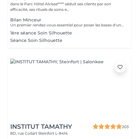
dans le Parc Hôtel Alvisse**** séduit ses clients par son
efficacité, ses rituels de soins e...
Bilan Minceur
Un premier rendez-vous essentiel pour poser les bases d'un accompagnement efficace et personnalisé. Lors de ce bilan, nous analysons votre morphologie, vos habitudes, votre hygiène de vie et vos objectifs. Cela nous permet de comprendre les causes profondes de vos difficultés et de définir ensemble un programme adapté : soins, fréquence, conseils, cosmétique, hygiène de vie. Objectif : construire un plan minceur global, réaliste et efficace, en lien avec votre corps et vos besoins.
1ère séance Soin Silhouette
Séance Soin Silhouette
INSTITUT TAMATHY
203
8D, rue Collart
Steinfort L-8414