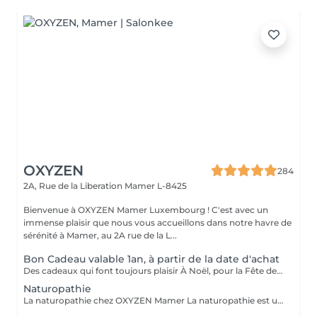
OXYZEN
284
2A, Rue de la Liberation
Mamer L-8425
Bienvenue à OXYZEN Mamer Luxembourg ! C'est avec un
immense plaisir que nous vous accueillons dans notre havre de
sérénité à Mamer, au 2A rue de la L...
Bon Cadeau valable 1an, à partir de la date d'achat
Des cadeaux qui font toujours plaisir À Noël, pour la Fête des Mères, des Pères, des Grands-Mères, la Saint-Valentin, un anniversaire ou simplement pour faire plaisir : les bons cadeaux OXYZEN sont l'attention idéale. Offrez à vos proches une véritable expérience de bien-être inoubliable. * Vous pouvez acheter vos bons cadeaux directement en ligne sur Salonkee, de façon simple et sécurisée. * Vous pouvez également les commander via notre site internet : https://www.oxyzen.lu Sur notre site, vous avez la possibilité de recevoir un bon cadeau personnalisé, prêt à être imprimé, utilisable immédiatement. Nos bons cadeaux sont valides 1 an à compter de leur date d'achat. Ils peuvent être envoyés par courrier à l'adresse de votre choix ou reçus par mail immédiatement après validation de votre achat . Et si vous préférez le contact direct, il est aussi possible de venir les récupérer en mains propres sur rendez-vous.
Naturopathie
La naturopathie chez OXYZEN Mamer La naturopathie est une approche naturelle et personnalisée qui aide votre corps à retrouver équilibre et vitalité. Chez OXYZEN, nous mettons l'accent sur l'essentiel : la digestion. Une bonne digestion, c'est moins de ballonnements, plus d'énergie, un meilleur sommeil et des défenses renforcées. Pour cela, nous vous guidons notamment sur les bonnes associations alimentaires, afin de faciliter le travail digestif et d'éviter les inconforts. Chaque séance est un moment d'écoute et de conseils pratiques adaptés à votre rythme : hygiène alimentaire, sommeil, gestion du stress, plantes et solutions naturelles. Pas de frustration : l'idée est d'avancer étape par étape, pour des changements durables. Prenez rendez-vous dès aujourd'hui et découvrez comment améliorer votre bien-être en commençant par votre système digestif. Avertissement : Nos soins sont dédiés au bien-être et à la relaxation. Ils ne remplacent pas un suivi médical et ne relèvent pas de la kinésithérapie.