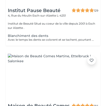
Institut Pause Beauté
129
4, Rue du Moulin
Esch-sur-Alzette L-4251
Institut de Beauté Situé au coeur de la ville depuis 2001 à Esch
sur Alzette .
Blanchiment des dents
Avec le temps les dents se colorent et se tachent, pourtant un joli sourire passe par des dents blanches. Parmi les nombreuses techniques existant sur le marché, le blanchiment des dents sans peroxyde vous garantit un résultat efficace et sans aucun danger. La séance de blanchiment, réalisée par un professionnel, dure entre 40 et 45minutes.
Maison de Beauté Comes
156