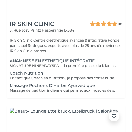
IR SKIN CLINIC
118
3, Rue Josy Printz
Hesperange L-5841
IR Skin Clinic Centre d'esthétique avancée & intégrative Fondé
par Isabel Rodrigues, experte avec plus de 25 ans d'expérience,
IR Skin Clinic propos...
ANAMNÈSE EN ESTHÉTIQUE INTÉGRATIF
SIGNATURE NINFADAYSPA : - la première phase du bilan holistique : nous abordons vos émotions pour l'équilibre de votre corps et votre esprit - vos habitudes de vie, votre sante , sommeil , alimentation ...etc le 2°rdv ce travail sur les émottions et fleurs de bach . *Le bilan corps 1h15 : permet un diagnostic complet de votre silhouette. Il met en évidence les problématiques minceur, fermeté, et déstockage afin de mieux cibler votre problématique globale. Enfin, un programme de soins sur-mesure vous sera proposé. *Le diagnostic cutané 1h15: révèle l'état de la peau et tous les types de modifications externes et internes non encore visibles à l'il nu. Il s'agit d'un bilan scientifique et reproductible de la peau du visage effectué grâce à des appareils = Routines personnalisées. Découvrez votre typologie de peau = l'objectif est de vous informer en fonction de votre demande les différents soin proposer et le devis . *Check-Up: analyse entre les cure de soins corps et visage
Coach Nutrition
En tant que Coach en nutrition , je propose des conseils, des outils et de l'accompagnement à toutes les personnes désireuses de manger sainement afin de vivre pleinement. Persuadée que la santé se trouve dans l'assiette, je vous aide à rééquilibrer votre alimentation. je vais vous aider à atteindre vos objectifs! lors d'un soin du corps ou soin du visage en cure .
Massage Pochons D'Herbe Ayurvedique
Massage de tradition indienne qui permet aux muscles de se relâcher, pour une meilleure circulation énergétique et une détente profonde. Massage Shirotchampi, massage de la tête et de la nuque, il est très efficace pour renforcer la chevelure, il a de multiples effets, aide à lutter contre le stress, les maux de tête, les insomnies Massage Abhyanga du corps, équilibre les doshas, augmente l'énergie du corps, la vitalité et élimine les tensions, stimule la peau, les muscles, la circulation sanguine et lymphatique, calme le système nerveux, fortifie les poumons et le cur, améliore le travail de digestion et d'élimination.