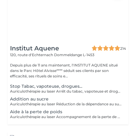
Institut Aquene
214
120, route d'Echternach
Dommeldange L-1453
Depuis plus de 11 ans maintenant, l'INSTITUT AQUENE situé
dans le Parc Hôtel Alvisse**** séduit ses clients par son
efficacité, ses rituels de soins e...
Stop Tabac, vapoteuse, drogues...
Auriculothérapie au laser Arrêt du tabac, vapoteuse et drogues L'auriculothérapie au laser est une méthode douce et non invasive qui utilise la stimulation de points précis de l'oreille pour aider à réduire les dépendances. Cette technique agit sur les zones réflexes liées au stress, au manque et au système de récompense, afin d'accompagner l'organisme dans le processus de sevrage. Le laser utilisé est indolore et sans aiguilles. La séance consiste à stimuler plusieurs points auriculaires spécifiques afin d'aider à : - diminuer l'envie de fumer ou de vapoter - réduire les symptômes de manque - apaiser le stress et l'irritabilité liés au sevrage - soutenir la motivation dans l'arrêt des substances Cette méthode peut être utilisée pour accompagner l'arrêt : - du tabac - de la vapoteuse (e-cigarette) - de certaines dépendances aux substances
Addition au sucre
Auriculothérapie au laser Réduction de la dépendance au sucre L'auriculothérapie au laser est une méthode douce et non invasive qui consiste à stimuler des points précis de l'oreille afin d'aider à réguler certaines compulsions alimentaires, notamment l'attirance excessive pour le sucre. Cette technique agit sur les zones réflexes liées aux envies, au stress et au système de récompense, souvent impliqués dans les envies de sucre et les grignotages. La stimulation est réalisée à l'aide d'un laser doux, sans aiguilles et totalement indolore. La séance vise à aider à : - diminuer les envies de sucre - réduire les grignotages et compulsions sucrées - réguler l'appétit - mieux gérer le stress et les envies émotionnelles - retrouver un rapport plus équilibré à l'alimentation
Aide à la perte de poids
Auriculothérapie au laser Accompagnement de la perte de poids L'auriculothérapie au laser est une méthode douce et non invasive qui consiste à stimuler des points spécifiques de l'oreille afin d'aider à réguler l'appétit et les comportements alimentaires. Cette technique agit sur les zones réflexes liées à la faim, à la satiété, au stress et aux compulsions alimentaires. Elle peut ainsi accompagner une démarche de perte de poids en aidant à mieux contrôler les envies de manger et les grignotages. La stimulation est réalisée à l'aide d'un laser doux, indolore et sans aiguilles. La séance vise à aider à : - diminuer l'appétit excessif - réduire les grignotages et compulsions alimentaires - limiter les envies de sucre - améliorer la sensation de satiété - mieux gérer le stress et l'alimentation émotionnelle