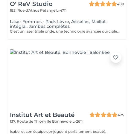
O' ReV Studio
408
183, Rue d'Athus
Pétange L-4711
Laser Femmes - Pack Lèvre, Aisselles, Maillot
intégral, Jambes complètes
C'est un laser triple onde, une technologie avancée qui cible efficacement tous les types de poils et de peaux. Grâce à ses trois longueurs d'onde (Alexandrite, Diode et Nd:YAG), il agit en profondeur pour une épilation définitive optimale, tout en assurant un traitement confortable et sécurisé. Ce pack complet inclut l'épilation définitive des lèvres supérieures, aisselles, maillot integral devant et derrière et jambes complètes, pour une peau lisse et sans poils sur le long terme. Contre indications: Grossesse et allaitement Exposition au soleil & solarium 2 jours avant et après Présence de plaies, infections cutanées ou herpès actif Prise de médicaments photo-sensibilisants (Roaccutane, antibiotiques, anti-inflammatoires etc,...) Maladies de peau (eczéma, psoriasis, vitiligo, etc.) Diabète non contrôlé Épilepsie (à cause de la lumière du laser) Implants métalliques ou pacemaker Varices importantes sur la zone traitée
Institut Art et Beauté
425
137, Route de Thionville
Bonnevoie L-2611
Isabel et son équipe conjuguent parfaitement beauté,