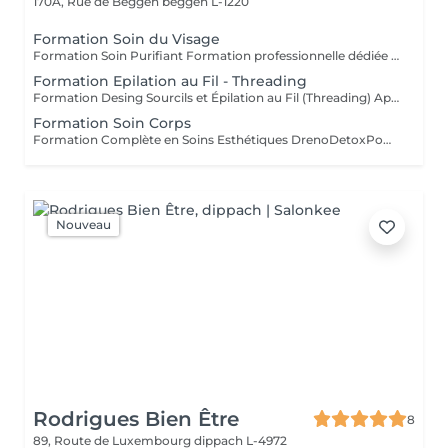
170A, Rue de Beggen
beggen L-1220
Formation Soin du Visage
Formation Soin Purifiant Formation professionnelle dédiée au soin purifiant du visage, incluant l'utilisation d'une machine de microsuccion pour extraction. Apprentissage du protocole complet, indications, contre-indications et maîtrise du geste pour un nettoyage profond et sécurisé. Formation Dermaplaning Formation dédiée au Dermaplaning, technique d'exfoliation avancée pour lisser la peau et sublimer l'éclat du teint. Apprentissage sécurisé du geste, indications et contre-indications. Formation Soin Hydrafacial Formation complète au soin Hydrafacial avec utilisation de la Bubble Machine. Maîtrise des étapes de nettoyage, exfoliation, infusion d'actifs et hydratation profonde pour des résultats immédiats et visibles. Formation Microneedling Formation professionnelle au Microneedling avec machine incluse, axée sur la régénération cutanée, l'amélioration de la texture de peau et le traitement des imperfections. Protocoles adaptés selon les types de peau et objectifs esthétiques. Chaque formation comprend les protocoles, indications, sécurité, ainsi qu'une mise en pratique encadrée. Kit produits & matériels inclus minimum 10 applications Aide au calcul de rentabilité et à la tarification Certificat de formation inclus
Formation Epilation au Fil - Threading
Formation Desing Sourcils et Épilation au Fil (Threading) Apprentissage de la technique d'épilation au fil pour restructurer les sourcils avec précision, en respectant la morphologie du visage. Formation Épilation au Fil + Coloration Sourcils Inclut la formation Épilation au Fil et ajoute la coloration des sourcils pour intensifier et harmoniser le regard. Formation Épilation au Fil + BrowLamination Inclut la formation Épilation au Fil et ajoute la BrowLamination pour discipliner et structurer les sourcils. Formation Épilation au Fil + BrowLamination + Lashlifting Formation complète incluant toutes les techniques précédentes, pour une prise en charge globale de la beauté du regard. Techniques cumulées Matériel inclus Kit minimum 10 applications Aide à la rentabilité Certificat UE
Formation Soin Corps
Formation Complète en Soins Esthétiques DrenoDetoxPower Transformez votre carrière en seulement 4 heures ! Notre formation vous offre une approche complète, alliant théorie et pratique, pour vous permettre de réaliser des traitements esthétiques de haute performance. Apprenez à utiliser et installer votre propre machine, tout en maîtrisant des techniques avancées telles que la cavitation, la radiofréquence, l'EMS, et bien plus encore. Points forts : Formation pratique et efficace : en seulement 6 heures, vous serez prêt(e) à offrir des traitements de pointe. Calcul des coûts et rentabilité : repartez avec toutes les connaissances nécessaires pour fixer vos prix et maximiser vos profits. Achat d'équipements : facilitez votre entrée sur le marché avec la possibilité d'acquérir votre machine directement auprès de nous. Réservez votre place et commencez votre parcours avec assurance et confiance, en offrant des résultats exceptionnels à vos clients et en développant votre activité.
Nouveau
Rodrigues Bien Être
8
89, Route de Luxembourg
dippach L-4972