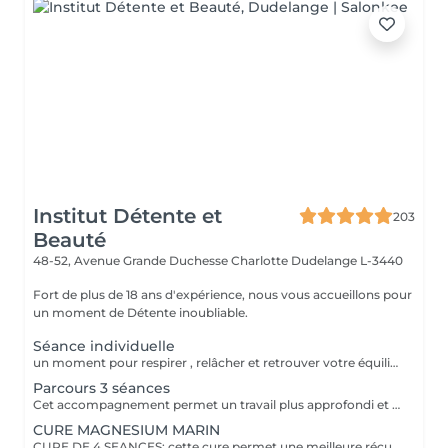
Institut Détente et
203
Beauté
48-52, Avenue Grande Duchesse Charlotte
Dudelange L-3440
Fort de plus de 18 ans d'expérience, nous vous accueillons pour
un moment de Détente inoubliable.
Séance individuelle
un moment pour respirer , relâcher et retrouver votre équilibre émotionnel , une vrai parenthèse pour vous reconnecter à vous-même.
Parcours 3 séances
Cet accompagnement permet un travail plus approfondi et personnalisé dans la continuité
CURE MAGNESIUM MARIN
CURE DE 4 SEANCES: cette cure permet une meilleure récupération sportive, une diminution de la fatigue et l'anxiété. Plus efficace qu'un apport par voie orale, le corps se recharge en magnésium. La cure est recommandée aux personnes souffrant de sommeil difficile, de stress et de fatigue. Convient aux femmes enceintes