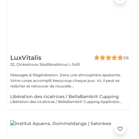
LuxVitalis
215
32, Dicksstroos
Stadtbredimus L-5451
Massages & Régénération. Dans une atmosphère apaisante.
Votre corps accomplit beaucoup chaque jour. Ici, il peut se
relâcher et retrouver de nouvelle...
Libération des cicatrices / BellaBambi® Cupping
Libération des cicatrices / BellaBambi® Cupping Application ciblée pour la mobilisation et la régulation du tissu cicatriciel à l'aide de la technique de cupping BellaBambi®. Grâce à des impulsions de dépression douces et précises, les tissus autour de la cicatrice sont activés. Les adhérences peuvent être relâchées et la circulation sanguine améliorée. Le traitement favorise l'élasticité des tissus et peut réduire les sensations de tension ainsi que les limitations de mouvement. Particulièrement adapté après des opérations, des blessures ou en cas de tissu cicatriciel durci. Pour plus de mobilité, de liberté tissulaire et une sensation corporelle visiblement harmonisée.