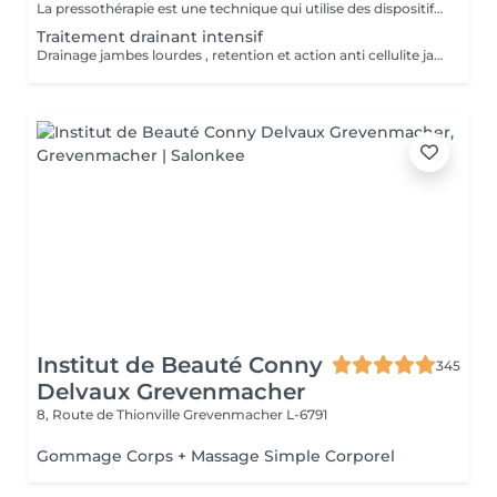
La pressothérapie est une technique qui utilise des dispositifs gonflables pour exercer une pression séquentielle sur les jambes, les bras ou le corps. Ce traitement stimule la circulation sanguine et lymphatique, aide à réduire la rétention d'eau et les gonflements, tout en favorisant la détoxification, la relaxation et le bien-être général.
Traitement drainant intensif
Drainage jambes lourdes , retention et action anti cellulite jambes et abdomen
Institut de Beauté Conny
345
Delvaux Grevenmacher
8, Route de Thionville
Grevenmacher L-6791
Gommage Corps + Massage Simple Corporel