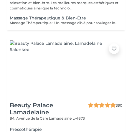
relaxation et bien-être. Les meilleures marques esthétiques et
cosmétiques ainsi que la technolo...
Massage Thérapeutique & Bien-Être
Massage Thérapeutique : Un massage ciblé pour soulager les tensions musculaires, réduire le stress, et rééquilibrer votre corps. Soulagement des Douleurs Musculaires : Les techniques de massage ciblent les zones de tension pour libérer les nuds musculaires et améliorer la flexibilité. Réduction du Stress : Les massages aident à abaisser les niveaux de cortisol, l'hormone du stress, ce qui favorise la détente et une meilleure gestion du stress. Amélioration du Bien-être Général : Ils stimulent la circulation sanguine, renforcent le système immunitaire, et contribuent à un meilleur sommeil, ce qui mène à une vie plus équilibrée. Au-delà du physique, ces massages favorisent une sensation de paix intérieure et de clarté mentale. Praticiennes Qualifiées : Experts dans diverses techniques de massage. Traitements Personnalisés : Séances adaptées à vos besoins spécifiques. Ambiance Apaisante : Un environnement relaxant. Une nouvelle manière de prendre soin de vous.
Beauty Palace
390
Lamadelaine
84, Avenue de la Gare
Lamadelaine L-4873
Préssothérapie