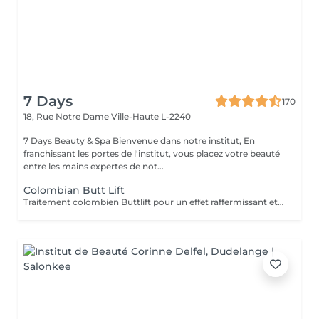
7 Days
170
18, Rue Notre Dame
Ville-Haute L-2240
7 Days Beauty & Spa Bienvenue dans notre institut, En
franchissant les portes de l'institut, vous placez votre beauté
entre les mains expertes de not...
Colombian Butt Lift
Traitement colombien Buttlift pour un effet raffermissant et volumateur immédiat, donnant un effet ballon à lés fasses. Traitement comprenant massage, aspiration vacuum et massage post-traitement. Avec la possibilité de combiner des crèmes pour un effet plus durable.