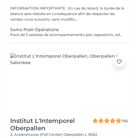
INFORMATION IMPORTANTE : En cas de retard, la durée de la
séance sera réduite en conséquence afin de respecter les
rendez-vous suivants, sans modific...
Soins Post-Opératoire
Pack de 5 sessões de acompanhamento pós-operatório, adaptadas às necessidades da recuperação. As sessões devem ser realizadas com um intervalo mínimo de 2 dias entre cada uma, para respeitar o processo de cicatrização e otimizar os resultados.
Institut L'Intemporel
766
Oberpallen
2, Arelerstrooss (Pall Center)
Oberpallen L-8552