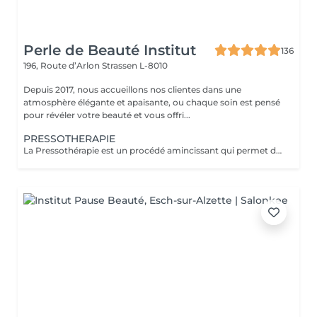
Perle de Beauté Institut
136
196, Route d’Arlon
Strassen L-8010
Depuis 2017, nous accueillons nos clientes dans une
atmosphère élégante et apaisante, ou chaque soin est pensé
pour révéler votre beauté et vous offri...
PRESSOTHERAPIE
La Pressothérapie est un procédé amincissant qui permet de traiter les problèmes de rétention d'eau, de circulation sanguine, et soulagé les jambes lourdes. Cette technique mécanique agit comme un drainage lymphatique. Nous utilisons un appareil de Pressothérapie qui opére un massage par compression et décompression. Les alvéoles des accessoires se remplissent d'air à un rythme varié et exercent des pressions multiples et douces sur les parties traitées.