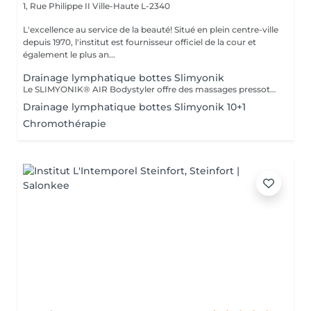
1, Rue Philippe II
Ville-Haute L-2340
L'excellence au service de la beauté! Situé en plein centre-ville
depuis 1970, l'institut est fournisseur officiel de la cour et
également le plus an...
Drainage lymphatique bottes Slimyonik
Le SLIMYONIK® AIR Bodystyler offre des massages pressothérapeutiques sur mesure combinés à l'inhalation d'air enrichi en oxygène, qui active en douceur votre système lymphatique, stimule votre métabolisme et augmente le flux sanguin vers votre peau et vos tissus adipeux. Des massages par ondes de pression spécialement conçus stimulent le métabolisme jusque dans les couches les plus profondes du tissu conjonctif, déclenchant des processus de détoxification et permettant aux déchets et aux dépôts de graisse d'être décomposés, lavés et éliminés. Le Bodystyler avec inhalation d'oxygène est au cur de notre approche. Un métabolisme actif et beaucoup d'oxygène sont nécessaires à la décomposition des graisses, car cela permet à l'organisme de fractionner les acides gras, puis d'en expulser la majeure partie par les poumons. Si vous voulez perdre du poids, vous avez besoin d'un apport sain en oxygène, d'une réduction des calories et d'un métabolisme actif. En utilisant les résultats de la recherche scientifique et les méthodes de traitement développées en conséquence, vous pouvez devenir plus sain et plus mince à long terme.
Drainage lymphatique bottes Slimyonik 10+1
Chromothérapie