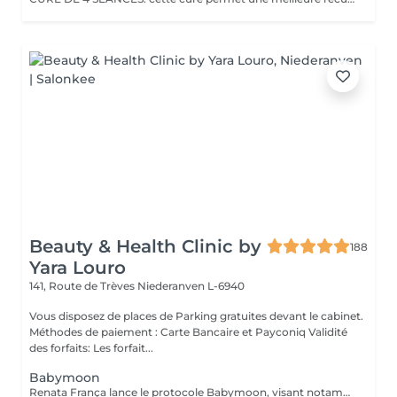
Beauty & Health Clinic by
188
Yara Louro
141, Route de Trèves
Niederanven L-6940
Vous disposez de places de Parking gratuites devant le cabinet.
Méthodes de paiement : Carte Bancaire et Payconiq Validité
des forfaits: Les forfait...
Babymoon
Renata França lance le protocole Babymoon, visant notamment à aider les femmes qui rêvent d'être mères ! Avec la supervision du gynécologue et obstétricien Dr. José Bento, Babymoon compte sur de 97 manuvres contribuant à la relaxation, contribuant à la libération d'endorphine, abaissant le niveau d'hormone cortisol et, par conséquent, réduisant le stress de celles qui traversent ce moment si délicat ! De plus, Babymoon contribue à réduire les niveaux de glucose et d'insuline dans le sang des femmes, ce qui favorise l'équilibre des hormones féminines, favorisant ainsi l'ovulation. Mais ce n'est pas tout ! Le massage développé par Renata contribue également à augmenter les niveaux d'ocytocine, principale hormone responsable de l'accouchement du bébé ! Babymoon est le résultat de mois de recherches dirigées par le Dr. José Bento, spécialiste dans son domaine d'activité. « Les avantages du massage destiné aux femmes enceintes sont reconnus, mais peu de gens savent à quel point ce traitement est important pour les femmes qui souhaitent une grossesse ou pour celles qui suivent un traitement de fertilité », explique le médecin. Babymoon devient une pièce importante dans la trajectoire de couples qui sont dans un processus de fécondation, car elle interfère de manière positive sur de nombreuses fonctions de l'organisme de la femme qui rêve d'une grossesse. « C'est une contribution favorable afin d'obtenir un résultat positif » affirme le Dr. José Bento.