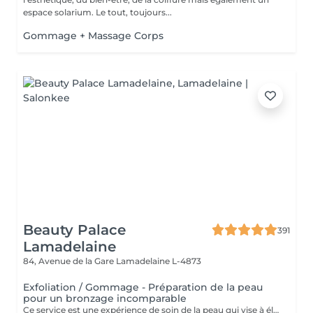
espace solarium. Le tout, toujours...
Gommage + Massage Corps
Beauty Palace
391
Lamadelaine
84, Avenue de la Gare
Lamadelaine L-4873
Exfoliation / Gommage - Préparation de la peau
pour un bronzage incomparable
Ce service est une expérience de soin de la peau qui vise à éliminer les cellules mortes de la peau, à lisser la texture et à préparer la peau pour d'autres traitements ou pour améliorer son apparence générale. Lors de ce service, un exfoliant doux est appliqué sur la peau, puis massé en douceur pour éliminer les impuretés et les cellules mortes. Le résultat est une peau plus lisse, plus radieuse et plus réceptive aux autres soins de la peau. Ce service est idéal pour maintenir une peau saine et éclatante.