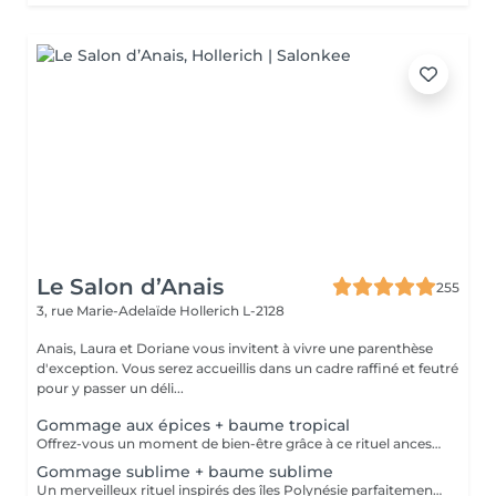
Le Salon d’Anais
255
3, rue Marie-Adelaïde
Hollerich L-2128
Anais, Laura et Doriane vous invitent à vivre une parenthèse
d'exception. Vous serez accueillis dans un cadre raffiné et feutré
pour y passer un déli...
Gommage aux épices + baume tropical
Offrez-vous un moment de bien-être grâce à ce rituel ancestral inspiré des recettes de beauté et soins de l'île de Java. Laissez-vous transporter par les délicates senteurs de ce soin énergisant à base d'épices et de sels de mer, et retrouvez une douce et satiné.
Gommage sublime + baume sublime
Un merveilleux rituel inspirés des îles Polynésie parfaitement adapté aux peaux même les plus sensibles. Cette préparation traditionnelle de Monoï, à base de fleurs de Tiaré macérées, de sucre, de poudre de noix de coco et de fruits de Noni, régénère la peau et éveille l'esprit.