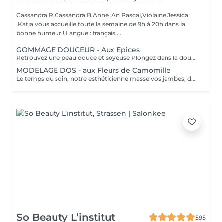
Cassandra R,Cassandra B,Anne ,An Pascal,Violaine Jessica
,Katia vous accueille toute la semaine de 9h à 20h dans la
bonne humeur ! Langue : français,...
GOMMAGE DOUCEUR - Aux Epices
Retrouvez une peau douce et soyeuse Plongez dans la douceur tropicale dIndonésie à travers les notes épicées des huiles essentielles de Girofle et de Muscade. Ce gommage aux effluves chauds et naturels vous transporte tout en exfoliant délicatement votre peau : elle est douce, lumineuse et satinée.
MODELAGE DOS - aux Fleurs de Camomille
Le temps du soin, notre esthéticienne masse vos jambes, des orteils à la taille dans un mouvement tonique qui active la microcirculation et leurs procure un confort sans précédent. Bénéfices : Vos jambes retrouvent fraicheur et légèreté.
So Beauty L’institut
595