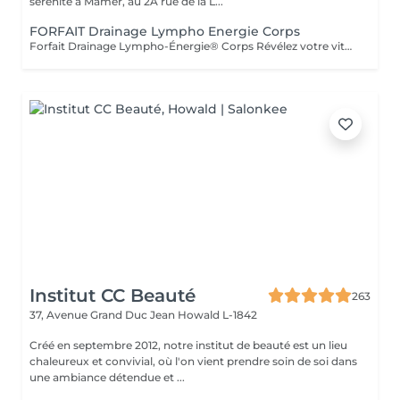
sérénité à Mamer, au 2A rue de la L...
FORFAIT Drainage Lympho Energie Corps
Forfait Drainage Lympho-Énergie® Corps Révélez votre vitalité Offrez à votre corps une véritable cure de bien-être grâce au Drainage Lympho-Énergie® Corps. Ce soin exclusif stimule l'énergie, détoxifie l'organisme, allège la silhouette et procure une sensation incomparable de légèreté et de vitalité. Forfait 5 Séances Régénération en douceur -5 séances de Drainage Lympho-Énergie® Corps. -Gestes doux et ciblés pour activer la circulation lymphatique. -Élimination progressive des toxines et réduction de la rétention d'eau. -Une expérience bien-être qui redonne confort et légèreté. Forfait 10 Séances Transformation en profondeur -10 séances de Drainage Lympho-Énergie® Corps. -Une cure complète pour renforcer le système lymphatique. -Affinement de la silhouette et élimination durable des impuretés. -Un voyage intérieur vers une vitalité retrouvée et un équilibre global. Ces forfaits sont adaptables à vos besoins et à votre rythme. Ils constituent également une formidable idée cadeau, idéale pour offrir bien-être, vitalité et légèreté à vos proches. Déconseillé aux femmes enceintes et en cas de contre-indication médicale (demander l'avis de votre médecin). Avertissement : Nos soins sont exclusivement dédiés au bien-être et à la relaxation. Ils ne remplacent pas un suivi médical et ne relèvent pas de la kinésithérapie.
Institut CC Beauté
263
37, Avenue Grand Duc Jean
Howald L-1842
Créé en septembre 2012, notre institut de beauté est un lieu
chaleureux et convivial, où l'on vient prendre soin de soi dans
une ambiance détendue et ...