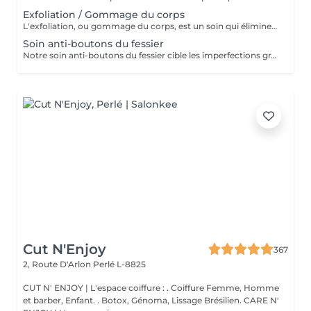
Exfoliation / Gommage du corps
L'exfoliation, ou gommage du corps, est un soin qui élimine les cellules mortes de la peau à l'aide de produits abrasifs ou d'exfoliants chimiques. Ce traitement affine la texture de la peau, la rend plus douce et éclatante, tout en optimisant l'absorption des soins hydratants.
Soin anti-boutons du fessier
Notre soin anti-boutons du fessier cible les imperfections grâce à un nettoyage en profondeur, combiné à l'utilisation de produits exfoliants et antibactériens. Ce soin réduit l'apparition des boutons, apaise la peau et améliore visiblement sa texture
Cut N'Enjoy
367
2, Route D'Arlon
Perlé L-8825
CUT N' ENJOY | L'espace coiffure : . Coiffure Femme, Homme
et barber, Enfant. . Botox, Génoma, Lissage Brésilien. CARE N'