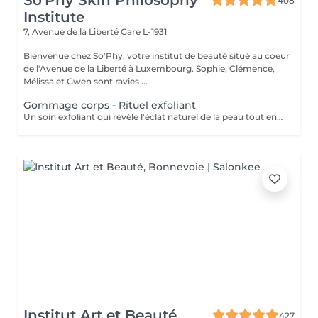
So'Phy Skin Philosophy
408
Institute
7, Avenue de la Liberté
Gare L-1931
Bienvenue chez So'Phy, votre institut de beauté situé au coeur
de l'Avenue de la Liberté à Luxembourg. Sophie, Clémence,
Mélissa et Gwen sont ravies ...
Gommage corps - Rituel exfoliant
Un soin exfoliant qui révèle l'éclat naturel de la peau tout en offrant un véritable moment de détente. Le gommage permet d'éliminer les cellules mortes, d'affiner le grain de peau et de laisser la peau plus douce et lumineuse. Selon vos préférences, vous pouvez choisir entre un gommage au savon noir, pour une exfoliation enveloppante et purifiante, ou un gommage à grains, pour une action plus tonique et efficace. La senteur sélectionnée accompagne l'ensemble du soin et prolonge l'expérience, avec la possibilité d'ajouter une huile de massage pour un moment encore plus enveloppant. La peau est douce, lisse et délicatement parfumée, le corps détendu et l'esprit apaisé. Un soin idéal pour préparer la peau, la sublimer ou simplement s'offrir un moment pour soi.
Institut Art et Beauté
427