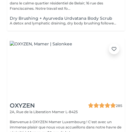
dans le calme quartier résidentiel de Belair; 16 rue des
Franciscaines. Notre travail est fo...
Dry Brushing + Ayurveda Urdvatana Body Scrub
A detox and lymphatic draining, dry body brushing followed by an Ayurveda- Urdvatana Body scrub. This is concluded by a luke-warm shower followed by a full body application of a organic, detox body oil to continue the elimination of toxins from your body.
OXYZEN
285
2A, Rue de la Liberation
Mamer L-8425
Bienvenue à OXYZEN Mamer Luxembourg ! C'est avec un
immense plaisir que nous vous accueillons dans notre havre de