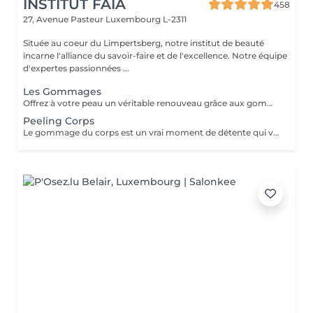
INSTITUT FAIA
458
27, Avenue Pasteur
Luxembourg L-2311
Située au coeur du Limpertsberg, notre institut de beauté
incarne l'alliance du savoir-faire et de l'excellence. Notre équipe
d'expertes passionnées ...
Les Gommages
Offrez à votre peau un véritable renouveau grâce aux gommages corps Gemology. Enrichis en extraits minéraux précieux et en ingrédients naturels, ils exfolient en douceur, éliminent les cellules mortes et révèlent l'éclat de la peau. Leur texture sensorielle et leurs parfums délicats transforment l'exfoliation en un rituel de bien-être luxueux. Résultat : une peau lisse, douce, parfaitement préparée à recevoir les soins suivants.
Peeling Corps
Le gommage du corps est un vrai moment de détente qui va permettre à la peau de se débarrasser de ses inégalités et de retrouver une peau toute douce. Ce soin est parfait juste avant d'aller au soleil pour permettre à la peau de mieux bronzer.