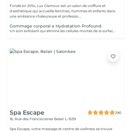
Fondé en 2014, Lux Glamour est un salon de coiffure et
d'esthétique qui accueille femmes, hommes et enfants dans
une ambiance chaleureuse et professio...
Gommage corporal e Hydratation Profound
Un soin exfoliant qui élimine les cellules mortes de la surface de la peau, favorise le renouvellement cellulaire et prévient les poils incarnés. Ce rituel de beauté laisse la peau plus lisse, douce et visiblement plus saine. Idéal pour retrouver une peau éclatante et soyeuse.
Spa Escape
290
16, Rue des Franciscaines
Belair L-1539
Spa Escape, votre massage et centre de wellness se trouve