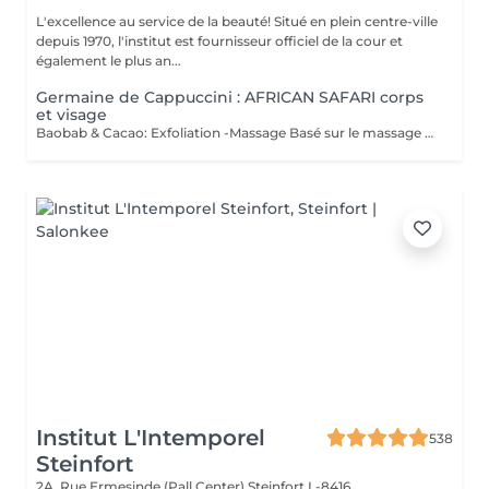
L'excellence au service de la beauté! Situé en plein centre-ville
depuis 1970, l'institut est fournisseur officiel de la cour et
également le plus an...
Germaine de Cappuccini : AFRICAN SAFARI corps
et visage
Baobab & Cacao: Exfoliation -Massage Basé sur le massage Hilotra de Madagascar, il combine des techniques ancestrales africaines et asiatiques pour générer une sensation de connexion avec la nature et un équilibre corporel. AFRICAN BLISS : Massage SWEET Maternity: Basé sur la technique du drainage lymphatique, ce rituel combine des mouvements ascendants et des mouvements enveloppants qui favorisent une sensation de légèreté et de confort immédiate dans les jambes Light Legs : Basé sur la technique du drainage lymphatique, ce rituel combine des mouvements ascendants et des mouvements enveloppants qui favorisent une sensation de légèreté et de confort immédiate dans les jambes
Institut L'Intemporel
538
Steinfort
2A, Rue Ermesinde (Pall Center)
Steinfort L-8416