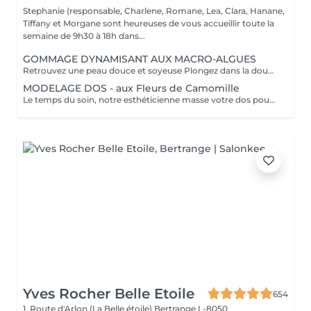
Stephanie (responsable, Charlene, Romane, Lea, Clara, Hanane,
Tiffany et Morgane sont heureuses de vous accueillir toute la
semaine de 9h30 à 18h dans...
GOMMAGE DYNAMISANT AUX MACRO-ALGUES
Retrouvez une peau douce et soyeuse Plongez dans la douceur tropicale dIndonésie à travers les notes épicées des huiles essentielles de Girofle et de Muscade. Ce gommage aux effluves chauds et naturels vous transporte tout en exfoliant délicatement votre peau : elle est douce, lumineuse et satinée.
MODELAGE DOS - aux Fleurs de Camomille
Le temps du soin, notre esthéticienne masse votre dos pour un confort sans précédent.
Yves Rocher Belle Etoile
654
1, Route d'Arlon (La Belle étoile)
Bertrange L-8050