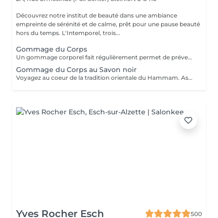
Découvrez notre institut de beauté dans une ambiance
empreinte de sérénité et de calme, prêt pour une pause beauté
hors du temps. L'Intemporel, trois...
Gommage du Corps
Un gommage corporel fait régulièrement permet de prévenir les désagréments liés à une peau sèche, permet un lissage et une meilleure pénétration de vos soins corps quotidiens. Il élimine les cellules mortes et les impuretés présentes à la surface de la peau et stimule ainsi le renouvellement cellulaire naturel. Mieux oxygéné et résistant, l'épiderme est magnifié et plus lumineux.
Gommage du Corps au Savon noir
Voyagez au coeur de la tradition orientale du Hammam. Associée à l'action exfoliante du gant de Kassa cette recette ancestrale permet de purifier la peau en profondeur pour la laisser douce, satinée et délicatement parfumée. Gant de Kassa offert.
Yves Rocher Esch
500