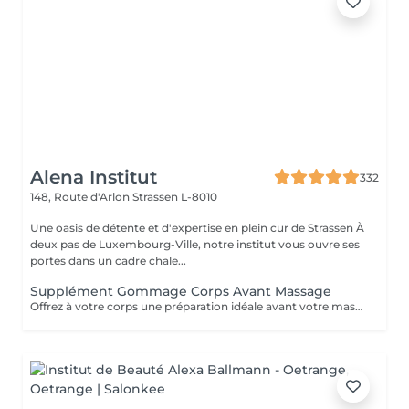
Alena Institut
332
148, Route d'Arlon
Strassen L-8010
Une oasis de détente et d'expertise en plein cur de Strassen À
deux pas de Luxembourg-Ville, notre institut vous ouvre ses
portes dans un cadre chale...
Supplément Gommage Corps Avant Massage
Offrez à votre corps une préparation idéale avant votre massage grâce à notre gommage corps exfoliant. Ce soin permet d'éliminer en douceur les cellules mortes, d'affiner le grain de peau et de stimuler la circulation, afin de maximiser les bienfaits du massage. La peau est plus lisse, plus douce et absorbe mieux les huiles et actifs utilisés pendant le massage.