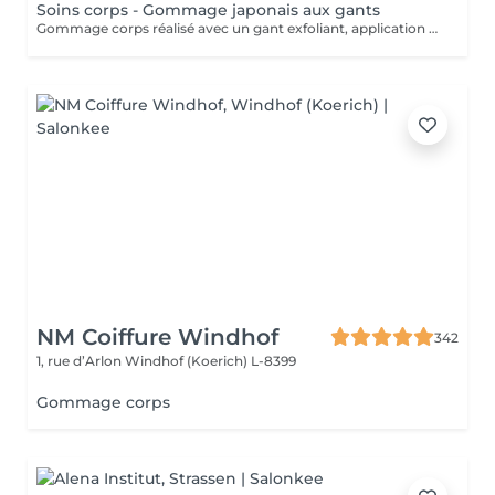
Soins corps - Gommage japonais aux gants
Gommage corps réalisé avec un gant exfoliant, application d'une huile hydratante idéale pour une peau douce, lisse. Nous vous prions de bien vouloir respecter votre rendez-vous. En prenant rendez-vous, vous occupez une place, dont une autre personne aurait éventuellement besoin. Tout rendez-vous non annulé 24h en avance, est susceptible d'être facturé. (Si vous ne pouvez pas vous présenter à votre RDV, proposez-le éventuellement à un proche ou à un ami) Toute l'équipe de Aromas Institut vous remercie pour votre respect et votre compréhension.
NM Coiffure Windhof
342
1, rue d’Arlon
Windhof (Koerich) L-8399
Gommage corps