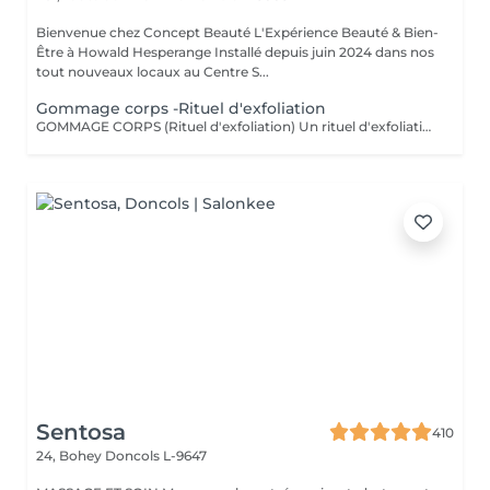
Bienvenue chez Concept Beauté L'Expérience Beauté & Bien-
Être à Howald Hesperange Installé depuis juin 2024 dans nos
tout nouveaux locaux au Centre S...
Gommage corps -Rituel d'exfoliation
GOMMAGE CORPS (Rituel d'exfoliation) Un rituel d'exfoliation délicat qui débarrasse la peau des impuretés et cellules mortes pour la laisser incroyablement douce et lumineuse. Nous utilisons le Body Strategist Scrub de Comfort Zone, un gommage aux particules naturelles qui stimule la microcirculation et révèle l'éclat de votre peau. Idéal avant un massage, un soin hydratant ou pour préparer la peau au bronzage.
Sentosa
410
24, Bohey
Doncols L-9647