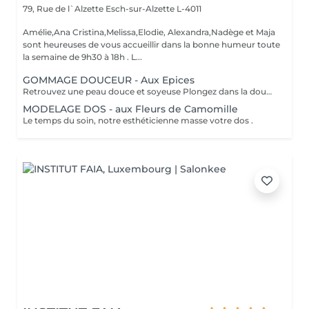
79, Rue de l`Alzette
Esch-sur-Alzette L-4011
Amélie,Ana Cristina,Melissa,Elodie, Alexandra,Nadège et Maja
sont heureuses de vous accueillir dans la bonne humeur toute
la semaine de 9h30 à 18h . L...
GOMMAGE DOUCEUR - Aux Epices
Retrouvez une peau douce et soyeuse Plongez dans la douceur tropicale dIndonésie à travers les notes épicées des huiles essentielles de Girofle et de Muscade. Ce gommage aux effluves chauds et naturels vous transporte tout en exfoliant délicatement votre peau : elle est douce, lumineuse et satinée.
MODELAGE DOS - aux Fleurs de Camomille
Le temps du soin, notre esthéticienne masse votre dos .