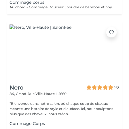
Gommage corps
Au choix; - Gommage Douceur ( poudre de bambou et noyaux d'abricot ; grade 1 / doux ) - Gommage Gourmand ( nourrissant aux 2 sucres : grade 2 / médium ) - Gommage Marin (réminéralisant au sel marin et aux algues ; grade 3 / Fort )
Nero
263
84, Grand-Rue
Ville-Haute L-1660
"Bienvenue dans notre salon, où chaque coup de ciseaux
raconte une histoire de style et d'audace. Ici, nous sculptons
plus que des cheveux, nous créon...
Gommage Corps