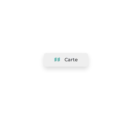
Carte
Société
Support
Équipe
&
Carrières
Référencer votre salon