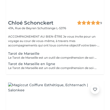
Chloé Schonckert
9
47A, Rue de Beyren
Schuttrange L-5376
ACCOMPAGNEMENT AU BIEN-ÊTRE Je vous invite pour un
voyage au cour de vous-même, à travers mes
accompagnements qui ont tous comme objectif votre bien-...
Tarot de Marseille
Le Tarot de Marseille est un outil de compréhension de soi-même. Il agit comme un sage conseiller, qui vous permet de comprendre ce qui est le mieux pour vous sur le moment présent. Le Tarot de Marseille vous offre la possibilité de mieux vous comprendre, de prendre des décisions et de dépasser des blocages. C'est un outil pour parler avec soi-même, pour communiquer avec votre âme, votre inconscient.
Tarot de Marseille en ligne
Le Tarot de Marseille est un outil de compréhension de soi-même. Il agit comme un sage conseiller, qui vous permet de comprendre ce qui est le mieux pour vous sur le moment présent. Le Tarot de Marseille vous offre la possibilité de mieux vous comprendre, de prendre des décisions et de dépasser des blocages. C'est un outil pour parler avec soi-même, pour communiquer avec votre âme, votre inconscient.