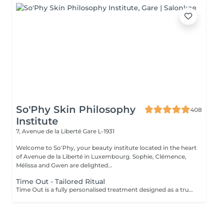
So'Phy Skin Philosophy
408
Institute
7, Avenue de la Liberté
Gare L-1931
Welcome to So'Phy, your beauty institute located in the heart
of Avenue de la Liberté in Luxembourg. Sophie, Clémence,
Mélissa and Gwen are delighted...
Time Out - Tailored Ritual
Time Out is a fully personalised treatment designed as a true moment of escape and well-being. You choose the duration, and we create a tailored ritual based on your needs and how you feel at the time. This treatment may combine different techniques and include both facial and/or body treatments, offering a unique and perfectly adapted experience. Each session is different, designed to bring relaxation, balance and visible results. The perfect moment to switch off and enjoy time entirely dedicated to yourself.