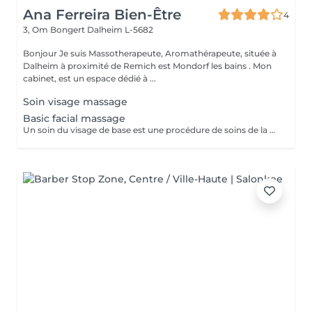
Ana Ferreira Bien-Être
4
3, Om Bongert
Dalheim L-5682
Bonjour Je suis Massotherapeute, Aromathérapeute, située à
Dalheim à proximité de Remich est Mondorf les bains . Mon
cabinet, est un espace dédié à ...
Soin visage massage
Basic facial massage
Un soin du visage de base est une procédure de soins de la peau impliquant l'élimination des cellules mortes de la peau, le nettoyage des pores et l'utilisation d'un masque spécifique pour traiter les problèmes de peau courants. Ce processus en plusieurs étapes tente de nourrir et de régénérer la peau du visage, la faisant paraître plus saine et plus jeune.