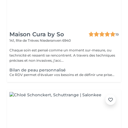
Maison Cura by So
19
141, Rte de Trèves
Niederanven 6940
Chaque soin est pensé comme un moment sur-mesure, ou
technicité et ressenti se rencontrent. A travers des techniques
précises et non invasives, j'acc...
Bilan de peau personnalisé
Ce RDV permet d'évaluer vos besoins et de définir une prise en charge adaptée à votre peau. A travers un échange approfondi et une observation précise, nous déterminons ensemble les soins les plus appropriés, ainsi que la durée éventuelle du traitement selon les objectifs. Un moment essentiel pour construire un protocole personnalisé, en accord avec vos attentes. Le bilan est offert pour toute réservation d'un soin ou d'une cure à la suite du rendez-vous.