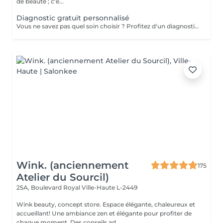
de beauté ; c'e...
Diagnostic gratuit personnalisé
Vous ne savez pas quel soin choisir ? Profitez d'un diagnostic beauté gratuit de 15 minutes avec notre équipe. Lors de ce rendez-vous, nous analysons ensemble votre peau, vos besoins et vos objectifs afin de vous orienter vers le soin visage ou corps le plus adapté. Ce moment d'échange nous permet de créer un accompagnement sur mesure pour révéler votre beauté naturelle. Service offert sur rendez-vous uniquement.
Wink. (anciennement
175
Atelier du Sourcil)
25A, Boulevard Royal
Ville-Haute L-2449
Wink beauty, concept store. Espace élégante, chaleureux et
accueillant! Une ambiance zen et élégante pour profiter de
chaque moment. Des conseils ad...