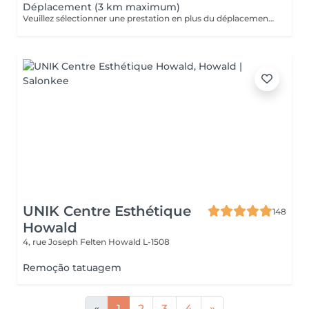
Déplacement (3 km maximum)
Veuillez sélectionner une prestation en plus du déplacement et joindre l'adresse en note
UNIK Centre Esthétique
148
Howald
4, rue Joseph Felten
Howald L-1508
Remoção tatuagem
«
1
2
3
4
»