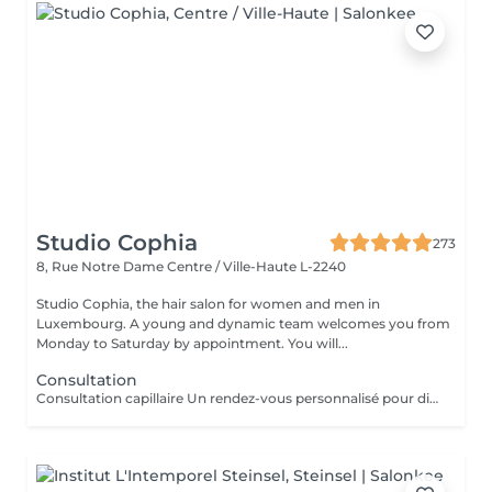
Studio Cophia
273
8, Rue Notre Dame
Centre / Ville-Haute L-2240
Studio Cophia, the hair salon for women and men in
Luxembourg. A young and dynamic team welcomes you from
Monday to Saturday by appointment. You will...
Consultation
Consultation capillaire Un rendez-vous personnalisé pour discuter de vos envies, recevoir des conseils et choisir la coiffure ou la couleur qui vous correspond. Ein persönlicher Termin, um Ihre Wünsche zu besprechen, Tipps zu erhalten und die Frisur oder Farbe auszuwählen, die zu Ihnen passt. A personalized appointment to discuss your wishes, get advice, and choose the hairstyle or color that suits you best.