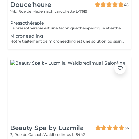
Douce'heure
48
14b, Rue de Medernach
Larochette L-7619
Pressothérapie
La pressothérapie est une technique thérapeutique et esthétique qui utilise un dispositif mécanique pour stimuler la circulation sanguine et lymphatique à l'aide de pressions d'air contrôlées. Cette méthode repose sur le principe du drainage lymphatique, un processus naturel qui aide le corps à éliminer les toxines, les déchets, et les liquides excédentaires. Fonctionnement Le traitement se réalise à l'aide d'un appareil équipé de bottes, de manchons ou d'une ceinture, qui sont placés sur les zones ciblées du corps (jambes, bras ou abdomen). Ces accessoires sont gonflés et dégonflés de manière séquentielle par l'appareil, reproduisant des mouvements de compression et de décompression. Ces cycles stimulent les vaisseaux lymphatiques et veineux, favorisant le retour veineux et lymphatique. Bienfaits 1. Amélioration de la circulation lymphatique: Aide à réduire les dèmes, les jambes lourdes et la rétention d'eau. 2. Réduction de la cellulite : En favorisant l'élimination des toxines et en améliorant la circulation, elle contribue à atténuer l'aspect peau d'orange. 3. Détente et relaxation : Les cycles de pressions offrent une sensation de massage qui aide à réduire le stress et les tensions musculaires. 4. Récupération musculaire : Idéal pour les sportifs après un effort intense, car elle favorise l'élimination de l'acide lactique et soulage les muscles fatigués. 5. Amélioration de la circulation veineuse : Recommandée pour prévenir les problèmes de varices et pour soulager les personnes ayant une mauvaise circulation sanguine.
Microneedling
Notre traitement de microneedling est une solution puissante pour traiter l'acné, les taches de pigmentation, les cicatrices, les dommages causés par le soleil, les rides et les ridules. Grâce à des milliers de micro-perforations, ce soin stimule la production de collagène, favorisant la réparation et le rajeunissement de la peau. Pour des résultats optimaux, une cure de trois séances est recommandée. Ce protocole permet à la peau de maximiser son processus naturel de guérison entre chaque séance, aboutissant à une amélioration visible de son apparence et de sa texture.
Beauty Spa by Luzmila
36
2, Rue de Canach
Waldbredimus L-5442