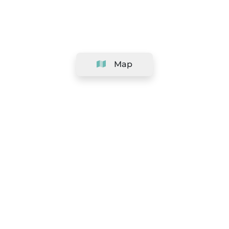
Map
Company
Support
Team
&
Careers
Information for salons
Legal