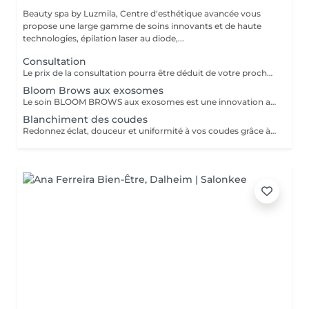
Beauty spa by Luzmila, Centre d'esthétique avancée vous
propose une large gamme de soins innovants et de haute
technologies, épilation laser au diode,...
Consultation
Le prix de la consultation pourra être déduit de votre prochain soin
Bloom Brows aux exosomes
Le soin BLOOM BROWS aux exosomes est une innovation avancée en esthétique, conçue pour stimuler intensément la régénération des follicules pileux et offrir une repousse des sourcils plus rapide, plus dense et plus qualitative. Pourquoi choisir BLOOM BROWS aux exosomes ? Stimule profondément la croissance naturelle des sourcils Augmente visiblement la densité et l'épaisseur Répare les sourcils clairsemés, abîmés ou sur épilés Résultat naturel, progressif et durable Alternative non invasive au maquillage permanent Ce soin est idéal pour : Sourcils clairsemés ou irréguliers Zones avec manque de repousse Sourcils affaiblis après épilation excessive Personnes recherchant une solution naturelle et efficace.
Blanchiment des coudes
Redonnez éclat, douceur et uniformité à vos coudes grâce à notre traitement esthétique conçu pour réduire l'hyperpigmentation et améliorer le teint de la peau. Les zones sombres ou rugueuses au niveau des coudes sont fréquentes, mais elles ne sont pas une fatalité ! Les résultats sont garantis par notre protocole, qui combine les meilleures technologies. Pour qui ? Ce soin est idéal pour toutes les personnes souhaitant : Unifier leur teint au niveau des coudes Réduire les marques ou la pigmentation installée Se sentir belle et soignée jusqu'au moindre détail. Offrez à vos coudes la lumière qu'ils méritent. Votre peau mérite ce qu'il y a de plus doux.