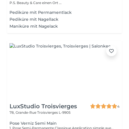
P.S. Beauty & Care einen Ort ...
Pediküre mit Permamentlack
Pediküre mit Nagellack
Maniküre mit Nagelack
LuxStudio Troisvierges
4
78, Grande-Rue
Troisvierges L-9905
Pose Verniz Semi Main
1. Pose Semi-Permanente Classique Application simple avec une fine couche de base. Idéale pour celles qui souhaitent de la couleur, de la brillance et un léger renfort. Tenue moyenne 2 semaines. 2. Pose Semi + Renfort Combinaison d'une base classique avec une couche de renfort. Offre une meilleure résistance que le semi-permanent classique, parfaite pour les ongles naturels. Moyenne Tenue de 2 à 3 semaines. 3. Pose Semi + Fiber Ultra Base classique combinée à un gel enrichi en fibres, idéale pour les ongles fragiles ou nécessitant un renforcement supplémentaire. Tenue Moyenne 3 à 4 semaines.