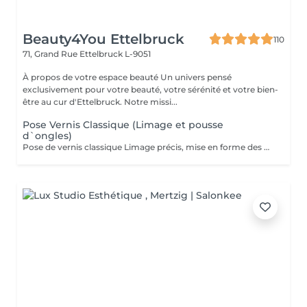
Beauty4You Ettelbruck
110
71, Grand Rue
Ettelbruck L-9051
À propos de votre espace beauté Un univers pensé
exclusivement pour votre beauté, votre sérénité et votre bien-
être au cur d'Ettelbruck. Notre missi...
Pose Vernis Classique (Limage et pousse
d`ongles)
Pose de vernis classique Limage précis, mise en forme des ongles et application de vernis classique. L'option idéale pour des ongles soignés e impeccables en un clin d'il. (Note : Ce soin n'inclut pas le travail des cuticules).