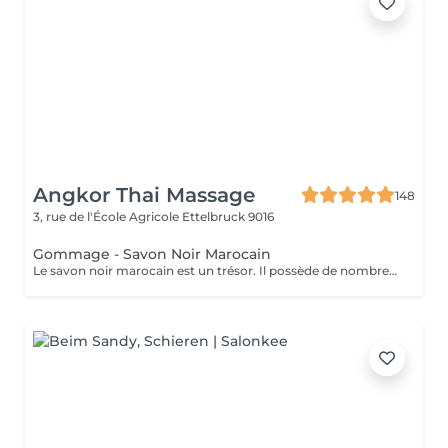
Angkor Thai Massage
148
3, rue de l'École Agricole
Ettelbruck 9016
Gommage - Savon Noir Marocain
Le savon noir marocain est un trésor. Il possède de nombreuses propriétés hydratantes, exfoliantes et apaisantes qui sont très bénéfiques pour la peau humaine. Grâce à son action calmante, c'est la solution parfaite pour régénérer les cellules et obtenir une peau plus belle, ferme et lisse.