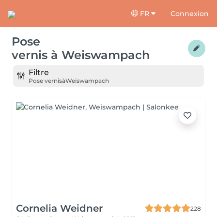
FR
Connexion
Pose
vernis
à
Weiswampach
Filtre
Pose vernis
à
Weiswampach
Cornelia Weidner
228