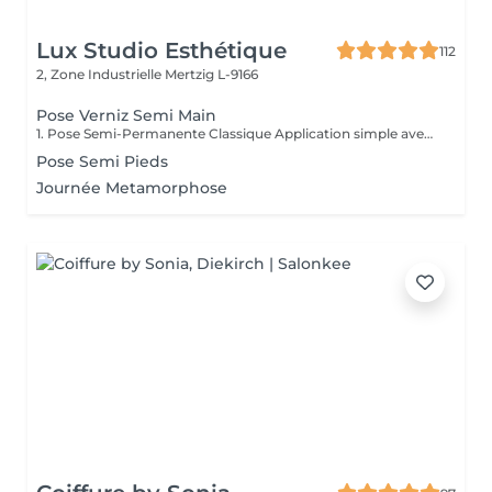
Lux Studio Esthétique
112
2, Zone Industrielle
Mertzig L-9166
Pose Verniz Semi Main
1. Pose Semi-Permanente Classique Application simple avec une fine couche de base. Idéale pour celles qui souhaitent de la couleur, de la brillance et un léger renfort. Tenue moyenne 2 semaines. 2. Pose Semi + Renfort Combinaison d'une base classique avec une couche de renfort. Offre une meilleure résistance que le semi-permanent classique, parfaite pour les ongles naturels. Moyenne Tenue de 2 à 3 semaines. 3. Pose Semi + Fiber Ultra Base classique combinée à un gel enrichi en fibres, idéale pour les ongles fragiles ou nécessitant un renforcement supplémentaire. Tenue Moyenne 3 à 4 semaines.
Pose Semi Pieds
Journée Metamorphose