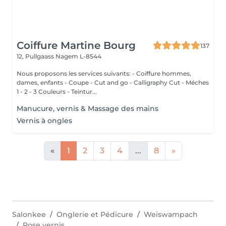
Coiffure Martine Bourg
137
12, Pullgaass
Nagem L-8544
Nous proposons les services suivants: - Coiffure hommes,
dames, enfants - Coupe - Cut and go - Calligraphy Cut - Méches
1 - 2 - 3 Couleurs - Teintur...
Manucure, vernis & Massage des mains
Vernis à ongles
«
1
2
3
4
...
8
»
Salonkee
Onglerie et Pédicure
Weiswampach
Pose vernis