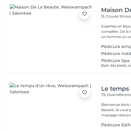
Maison D
15, Gruuss Stroo
Expertes en beau
complète. De la
un homme ou un
Pédicure sim
Pédicure méd
Pédicure Spa
Le temps 
79, Duarrefstroo
Bienvenue dans un
beauté. Je vous propose des massages bien-être personnalisés :
massage relaxant
Pédicure Esth