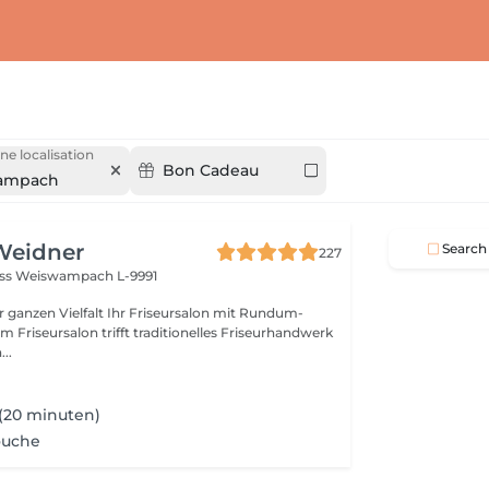
ne localisation
Bon Cadeau
ampach
Weidner
Search
227
oss
Weiswampach L-9991
lt Ihr Friseursalon mit Rundum-
..
(20 minuten)
ouche