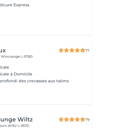
dicure Express
ux
77
s
Wincrange L-9780
icale
cale à Domicile
profondi des crevasses aux talons
ounge Wiltz
79
deurs
Wiltz L-9570