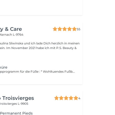
ty & Care
55
Marnach L-9764
ulina Sliwinska und ich lade Dich herzlich in meinen
 Im November 2021 habe ich mit P.S. Beauty &
küre
Das Verwöhnungsprogramm für die Füße : * Wohltuendes Fußbad * Peeling der Füße * Nägel kurzen und feilen Nagelhaut weg machen + Hornhaut glätten * Entspannung Massage
 Troisvierges
4
Troisvierges L-9905
-Permanent Pieds