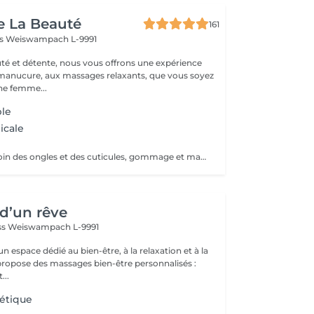
e La Beauté
161
ss
Weiswampach L-9991
té et détente, nous vous offrons une expérience
 manucure, aux massages relaxants, que vous soyez
e femme...
ple
icale
Bain des pieds, soin des ongles et des cuticules, gommage et massage
d’un rêve
ss
Weiswampach L-9991
 espace dédié au bien-être, à la relaxation et à la
...
étique