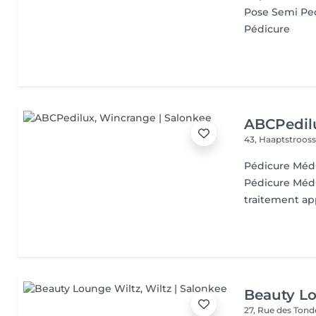
Pose Semi Pe
Pédicure
ABCPedil
43, Haaptstroos
Pédicure Méd
Pédicure Médi
traitement ap
Beauty L
27, Rue des Ton