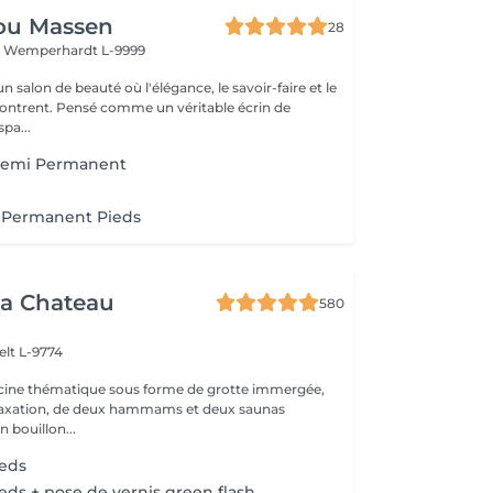
ou Massen
28
t
Wemperhardt L-9999
 salon de beauté où l'élégance, le savoir-faire et le
contrent. Pensé comme un véritable écrin de
pa...
Semi Permanent
 Permanent Pieds
a Chateau
580
elt L-9774
scine thématique sous forme de grotte immergée,
elaxation, de deux hammams et deux saunas
n bouillon...
ieds
eds + pose de vernis green flash