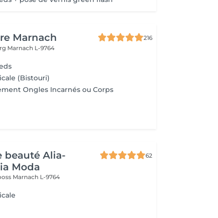
ure Marnach
216
urg
Marnach L-9764
ieds
cale (Bistouri)
ement Ongles Incarnés ou Corps
e beauté Alia-
62
Pia Moda
rooss
Marnach L-9764
icale