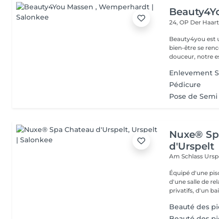
Beauty4Y
24, OP Der Haar
Beauty4you est un
bien-être se ren
douceur, notre es
Enlevement 
Pédicure
Pose de Semi
Nuxe® Sp
d'Urspelt
Am Schlass
Ursp
Équipé d'une pi
d'une salle de r
privatifs, d'un bai
Beauté des p
Beauté des pi