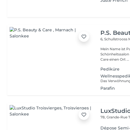
Juste French
P.S. Beau
6, Schullstrooss
Mein Name ist Pa
Schönheitssalon ein.
Care einen Ort ...
Pediküre
Wellnesspedi
Parafin
LuxStudio
78, Grande-Rue
Dépose Semi