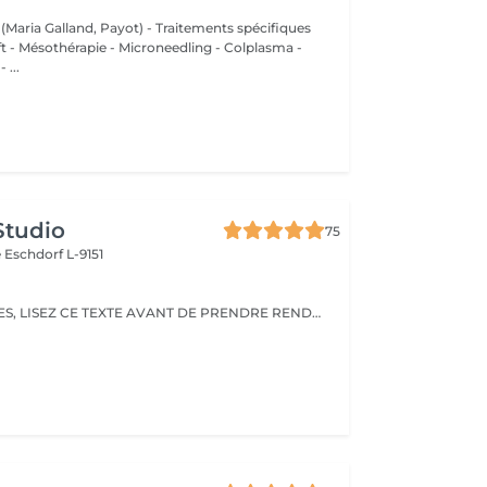
 (Maria Galland, Payot) - Traitements spécifiques
ift - Mésothérapie - Microneedling - Colplasma -
 ...
Studio
75
e
Eschdorf L-9151
CHÈRES CLIENTES, LISEZ CE TEXTE AVANT DE PRENDRE RENDEZ-VOUS!!! Pour une belle pédicure, je porte une attention particulière à chaque détail. Veuillez noter que je ne propose aucun traitement pour les ongles atteints d'infections fongiques. Si vous avez des taches blanches, brunes ou jaunes, je vous recommande de consulter un médecin ou un podologue. Votre santé est ma priorité!