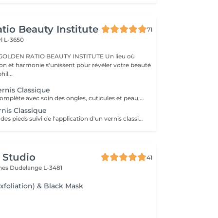
tio Beauty Institute
71
l L-3650
BEAUTY INSTITUTE Un lieu où
ion et harmonie s'unissent pour révéler votre beauté
re phil...
rnis Classique
Une manucure complète avec soin des ongles, cuticules et peau, suivie de l'application d'un vernis classique pour une finition élégante et colorée. Résultat : des ongles soignés, brillants et joliment colorés, parfaits pour toutes les occasions. Tenue : environ 5 à 7 jours selon votre activité. Vous pouvez apporter votre propre vernis ou choisir parmi notre sélection disponible à l'achat en institut pour 8€.
rnis Classique
Un soin complet des pieds suivi de l'application d'un vernis classique pour une finition élégante et colorée. Inclus : coupe et limage des ongles, soin des cuticules, ponçage léger des talons, pose de vernis classique. Résultat : des pieds soignés, nets et joliment colorés, parfaits pour toutes les occasions. Tenue : environ 5 à 7 jours selon l'activité. Vous pouvez apporter votre propre vernis ou choisir parmi notre sélection disponible à l'achat en institut pour 8€.
 Studio
41
ines
Dudelange L-3481
xfoliation) & Black Mask