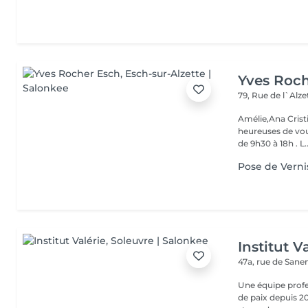
Yves Roc
79, Rue de l`Alz
Amélie,Ana Crist
heureuses de vou
de 9h30 à 18h . L..
Pose de Verni
Institut V
47a, rue de San
Une équipe profe
de paix depuis 20