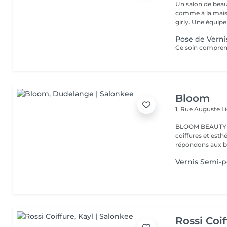
Un salon de beaut
comme à la maison dès q
girly. Une équip
Pose de Verni
Bloom
1, Rue Auguste L
BLOOM BEAUTY SALO
coiffures et esthétiques. Coloration,mèches,c
répondons aux be
Vernis Semi-
Rossi Coif