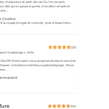
é, chaleureux et plein de vie! Ou l'on se sent
u'on passe la porte. Une déco simple et
e drô...
s Couleur
Ce soin comprend la coupe d'ongle et cuticule , puis la base transparente, deux couches de couleurs et le top coat.
233
iesch
Dudelange L-3474
N Notre salon vous propose plusieurs services
oupés,balayage...Nous
so...
permanent
fure
204