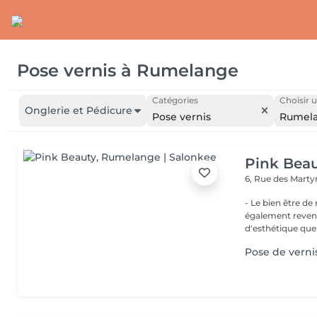
Pose vernis
à
Rumelange
Catégories
Choisir u
Onglerie et Pédicure
Pose vernis
Rumel
Pink Bea
6, Rue des Marty
- Le bien être de nos 
également revend
d'esthétique que 
Pose de verni