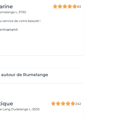
arine
83
umelange L-3730
u service de votre beauté !
permanent
e autour de Rumelange
tique
242
ue Lang
Dudelange L-3505