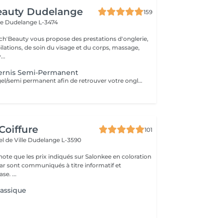
eauty Dudelange
159
ee
Dudelange L-3474
ch'Beauty vous propose des prestations d'onglerie,
ilations, de soin du visage et du corps, massage,
..
ernis Semi-Permanent
Retrait de votre gel/semi permanent afin de retrouver votre ongle naturel.
Coiffure
101
el de Ville
Dudelange L-3590
note que les prix indiqués sur Salonkee en coloration
atif et
se. ...
lassique