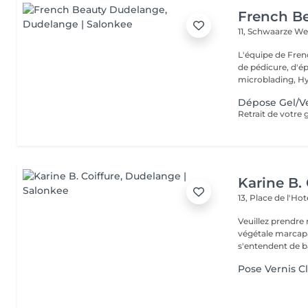
French B
11, Schwaarze W
L'équipe de Fren
de pédicure, d'ép
microblading, Hy.
Dépose Gel/V
Karine B. 
13, Place de l'Hot
Veuillez prendre 
végétale marcapar sont communiqués à titre inform
s'entendent de ba
Pose Vernis C