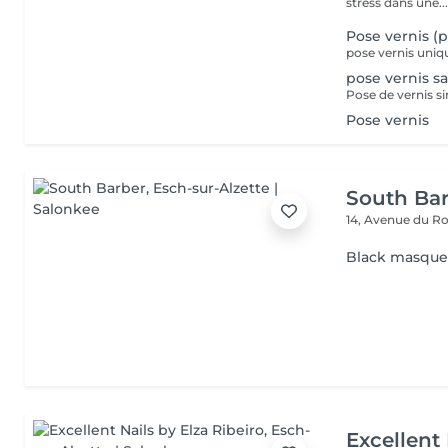
stress dans une..
Pose vernis (
pose vernis uniq
pose vernis s
Pose vernis
South Ba
14, Avenue du Ro
Black masqu
Excellent 