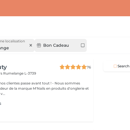
ne localisation
Bon Cadeau
ange
uty
Search
76
rs
Rumelange L-3739
clientes passe avant tout ! - Nous sommes
eur de la marque M'Nails en produits d'onglerie et
v...
s