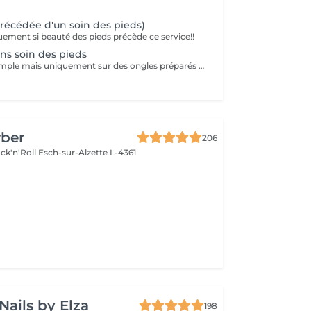
.
précédée d'un soin des pieds)
uement si beauté des pieds précède ce service!!
ans soin des pieds
Pose de vernis simple mais uniquement sur des ongles préparés par vos soins
rber
206
ck'n'Roll
Esch-sur-Alzette L-4361
e
Nails by Elza
198