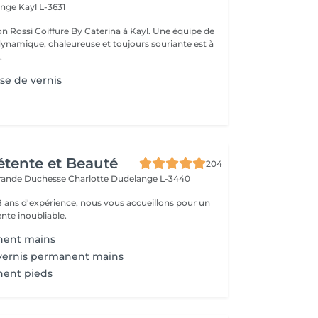
ange
Kayl L-3631
on Rossi Coiffure By Caterina à Kayl. Une équipe de
ynamique, chaleureuse et toujours souriante est à
.
se de vernis
Détente et Beauté
204
rande Duchesse Charlotte
Dudelange L-3440
18 ans d'expérience, nous vous accueillons pour un
te inoubliable.
nent mains
vernis permanent mains
nent pieds