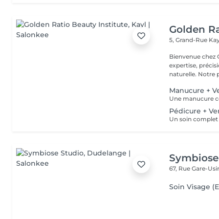
Golden Ra
5, Grand-Rue
Kay
Bienvenue chez GOLDEN RATIO 
expertise, précis
naturelle. Not
Manucure + Ve
Pédicure + Ve
Symbiose
67, Rue Gare-Us
Soin Visage (E