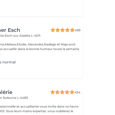
her Esch
499
ette
Esch-sur-Alzette L-4011
ina,Melissa,Elodie, Alexandra,Nadège et Maja sont
s accueillir dans la bonne humeur toute la semaine
.
s normal
alérie
434
em
Soleuvre L-4485
ssionnelle et accueillante vous invite dans ce havre
03. Sous leurs mains expertes, vous oublierez le