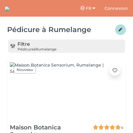
FR
Connexion
Pédicure
à
Rumelange
Filtre
Pédicure
à
Rumelange
Nouveau
Maison Botanica
4