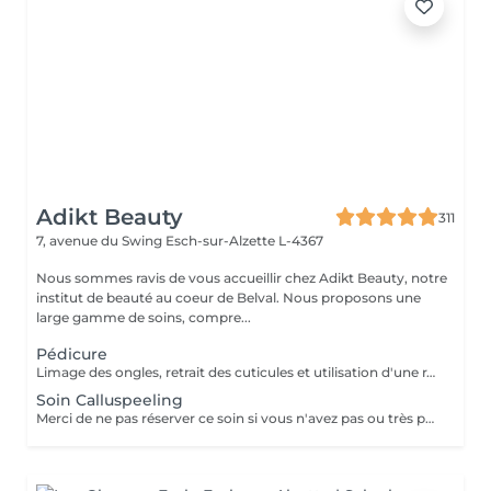
Adikt Beauty
311
7, avenue du Swing
Esch-sur-Alzette L-4367
Nous sommes ravis de vous accueillir chez Adikt Beauty, notre
institut de beauté au coeur de Belval. Nous proposons une
large gamme de soins, compre...
Pédicure
Limage des ongles, retrait des cuticules et utilisation d'une râpe spécifique pour éliminer les callosités
Soin Calluspeeling
Merci de ne pas réserver ce soin si vous n'avez pas ou très peu de callosités !!! Limage des ongles, retrait des cuticules, application du soin Calluspeeling qui va éliminer les callosités afin de retrouver des pieds lisses, doux et hydratés. Contre-indications : coupures, ampoules, hyperhidrose, peau irritée, diabète, grossesse (se diriger vers la pédicure)