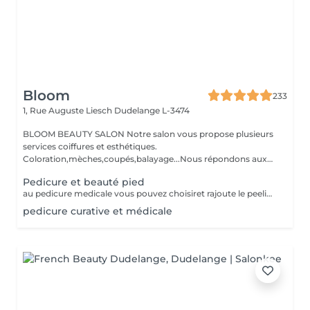
Bloom
233
1, Rue Auguste Liesch
Dudelange L-3474
BLOOM BEAUTY SALON Notre salon vous propose plusieurs
services coiffures et esthétiques.
Coloration,mèches,coupés,balayage...Nous répondons aux
beso...
Pedicure et beauté pied
au pedicure medicale vous pouvez choisiret rajoute le peeling ou spa pour pieds ,une plus a votre pedicure,service payable séparément du prix pourn la pedicure .le peeling ou spa du pieds se faisant uniquement avec une service pedicure .
pedicure curative et médicale