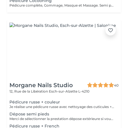
Pédicure Cocooning
Pédicure complète, Gommage, Masque et Massage. Semi permanent possible selon votre choix.
Morgane Nails Studio
40
12, Rue de la Libération
Esch-sur-Alzette L-4210
Pédicure russe + couleur
Je réalise une pédicure russe avec nettoyage des cuticules + pose de vernis semi permanent. Soin des callosités à venir
Dépose semi pieds
Merci de sélectionner la prestation dépose extérieure si vous venez à votre premier rdv pédicure russe avec moi
Pédicure russe + French