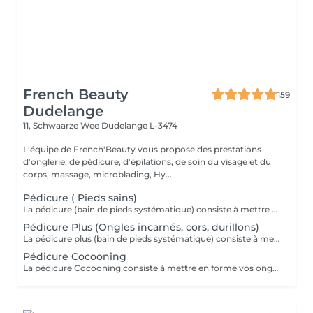
French Beauty
159
Dudelange
11, Schwaarze Wee
Dudelange L-3474
L'équipe de French'Beauty vous propose des prestations
d'onglerie, de pédicure, d'épilations, de soin du visage et du
corps, massage, microblading, Hy...
Pédicure ( Pieds sains)
La pédicure (bain de pieds systématique) consiste à mettre en forme vos ongles, retirer les cuticules, ainsi que toutes les callosités uniquement à la rape.
Pédicure Plus (Ongles incarnés, cors, durillons)
La pédicure plus (bain de pieds systématique) consiste à mettre en forme vos ongles, retirer les cuticules, ainsi que toutes les callosités et éventuels problèmes douloureux comme des cors, durillons, ongles incarnés. ( Utilisation du bistouris)
Pédicure Cocooning
La pédicure Cocooning consiste à mettre en forme vos ongles, retirer les cuticules ainsi que les callosités. Un gommage et un masque ainsi qu'un massage viennent compléter ce soin.