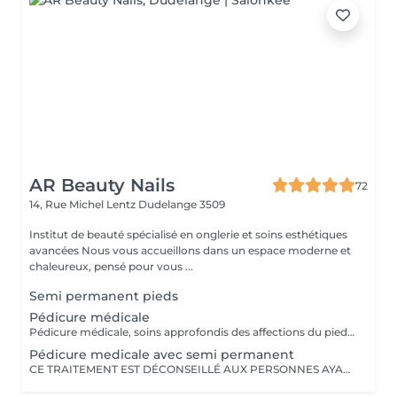
AR Beauty Nails
72
14, Rue Michel Lentz
Dudelange 3509
Institut de beauté spécialisé en onglerie et soins esthétiques
avancées Nous vous accueillons dans un espace moderne et
chaleureux, pensé pour vous ...
Semi permanent pieds
Pédicure médicale
Pédicure médicale, soins approfondis des affections du pied(peau/ongles).Chaque infection demande un traitement particulier qui doit être réalisé per un professionnel.
Pédicure medicale avec semi permanent
CE TRAITEMENT EST DÉCONSEILLÉ AUX PERSONNES AYANT DES CHAPIGNONS AUX ONGLES.