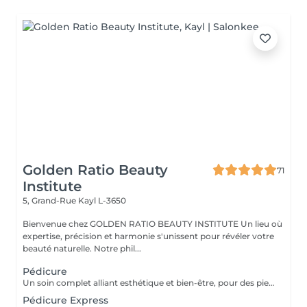
Golden Ratio Beauty
71
Institute
5, Grand-Rue
Kayl L-3650
Bienvenue chez GOLDEN RATIO BEAUTY INSTITUTE Un lieu où
expertise, précision et harmonie s'unissent pour révéler votre
beauté naturelle. Notre phil...
Pédicure
Un soin complet alliant esthétique et bien-être, pour des pieds sains, soignés et confortables. Inclus : Coupe et limage des ongles Soin des cuticules Traitement des ongles incarnés, callosités, cors et plus encore. Ponçage des talons Résultat : des pieds nets, légers et soulagés, avec une finition soignée et confortable au quotidien. Un soin essentiel pour allier beauté, confort et prévention.
Pédicure Express