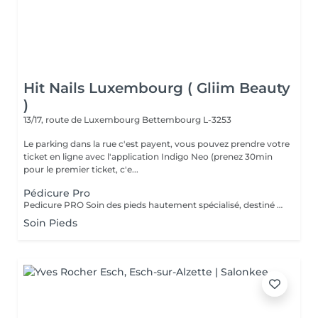
Hit Nails Luxembourg ( Gliim Beauty
)
13/17, route de Luxembourg
Bettembourg L-3253
Le parking dans la rue c'est payent, vous pouvez prendre votre
ticket en ligne avec l'application Indigo Neo (prenez 30min
pour le premier ticket, c'e...
Pédicure Pro
Pedicure PRO Soin des pieds hautement spécialisé, destiné aux pieds nécessitant une attention particulière. Ce service comprend une prise en charge approfondie des ongles et cuticules, le traitement précis des callosités importantes, ainsi qu'un travail minutieux visant à améliorer le confort, l'hygiène et l'aspect général du pied Pedicure PRO + Vernis Permanent Soin expert des pieds nécessitant une attention particulière, incluant le traitement des callosités importantes, le travail précis des cuticules et des ongles, suivi de l'application d'un vernis permanent pour une finition élégante, durable et confortable.
Soin Pieds