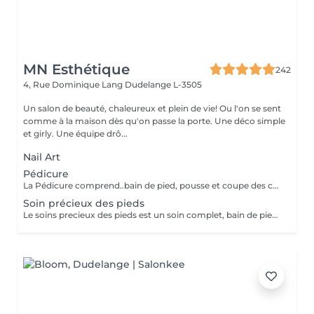
MN Esthétique
242
4, Rue Dominique Lang
Dudelange L-3505
Un salon de beauté, chaleureux et plein de vie! Ou l'on se sent
comme à la maison dès qu'on passe la porte. Une déco simple
et girly. Une équipe drô...
Nail Art
Pédicure
La Pédicure comprend..bain de pied, pousse et coupe des cuticules, coupe et limage des ongles. Retrait des cors,callosités sont fait au bistouri puis rape. Le massage sera fait avec une crème adaptée. La pose vernis transparent est incluse si souhaitée.
Soin précieux des pieds
Le soins precieux des pieds est un soin complet, bain de pieds coupe et limage des ongles, pousse et coupe des cuticules. Retrait des callosités-cors avec bistouri et rape. Gommage, masque et massage sont inclus.