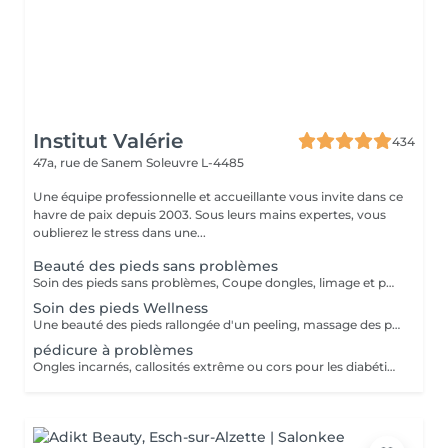
Institut Valérie
434
47a, rue de Sanem
Soleuvre L-4485
Une équipe professionnelle et accueillante vous invite dans ce
havre de paix depuis 2003. Sous leurs mains expertes, vous
oublierez le stress dans une...
Beauté des pieds sans problèmes
Soin des pieds sans problèmes, Coupe dongles, limage et polissage des ongles, cuticules, peaux cornés
Soin des pieds Wellness
Une beauté des pieds rallongée d'un peeling, massage des pieds et masque très nourrissant Recommandé à toutes les personnes pour une sensation de légèreté des pieds
pédicure à problèmes
Ongles incarnés, callosités extrême ou cors pour les diabétiques nous conseillons d'aller chez un(e) podologue!