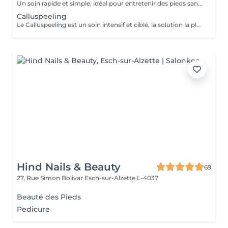
Un soin rapide et simple, idéal pour entretenir des pieds sans problème particulier. Inclus : coupe et limage des ongles, soin des cuticules. Résultat : des pieds propres et soignés, sans traitement spécifique des callosités ou ongles incarnés. Durée : environ 30 minutes. Parfait pour une mise au point rapide et esthétique entre deux soins complets.
Calluspeeling
Le Calluspeeling est un soin intensif et ciblé, la solution la plus puissante pour éliminer les callosités, fissures et crevasses des pieds. Bénéfices : réparation en profondeur, adoucissement extrême et confort durable. Résultat : des pieds visiblement régénérés, sans douleurs ni inconforts. Un traitement incontournable pour retrouver des pieds sains et parfaitement lisses.
Hind Nails & Beauty
69
27, Rue Simon Bolivar
Esch-sur-Alzette L-4037
Beauté des Pieds
Pedicure