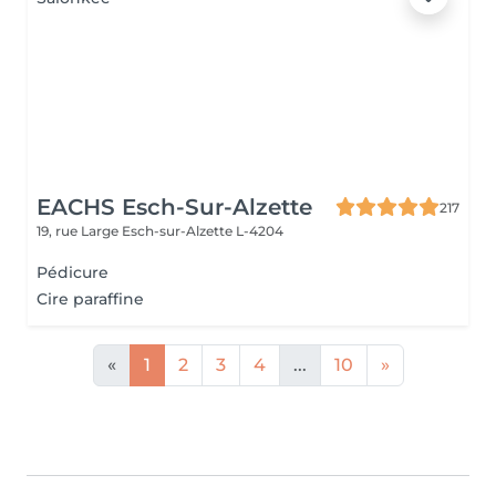
EACHS Esch-Sur-Alzette
217
19, rue Large
Esch-sur-Alzette L-4204
Pédicure
Cire paraffine
«
1
2
3
4
...
10
»