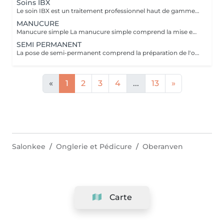
Soins IBX
Le soin IBX est un traitement professionnel haut de gamme qui répare et renforce les ongles naturels de l'intérieur. Sa technologie innovante pénètre au cur de l'ongle pour restaurer sa structure, limiter la casse et sublimer durablement l'ongle naturel. Idéal pour les ongles fragilisés,il s'intègre parfaitement a une pose de vernis pour une tenue optimale et des ongles visiblement plus forts.
MANUCURE
Manucure simple La manucure simple comprend la mise en forme des ongles, le soin de cuticules et l'application d'une base de soin enrichie en calcium. Idéale si vous souhaitez des ongles propres, nets et renforcés avec une finition naturelle ,sans couleur. Manucure avec vernis La manucure avec vernis comprend la mise en forme des ongles, le soin des cuticules et l'application d'un vernis classique de la couleur de votre choix. Parfaite si vous souhaitez une finition soignée et colorée tout en gardant un rendu naturel. Manucure japonaise La manucure japonaise comprend la mise en forme des ongles, le soin des cuticules et l'application d'une patte enrichie en kératine, cire d'abeille et minéraux, poli directement sur l'ongle. Elle nourrit, renforce et apporte une brillance naturelle durable, idéal pour les ongles fragiles, mots ou abîmer.
SEMI PERMANENT
La pose de semi-permanent comprend la préparation de l'ongle, la mise en forme, le soin des cuticules et l'application de la couleur choisie. Grâce à sa tenue longue durée, le semi-permanent offre une brillance parfaite et une tenue de 2 à 3 semaines, sans ecaillement, pour des ongles impeccables au quotidien.
«
1
2
3
4
...
13
»
Salonkee
Onglerie et Pédicure
Oberanven
Carte