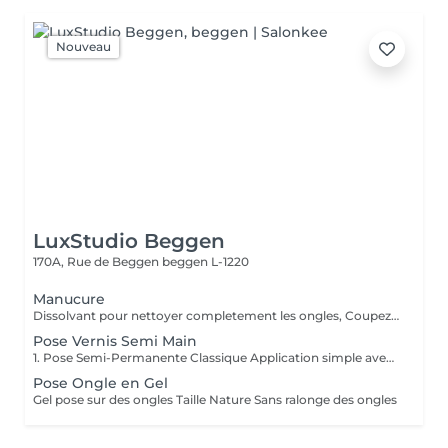
Nouveau
LuxStudio Beggen
170A, Rue de Beggen
beggen L-1220
Manucure
Dissolvant pour nettoyer completement les ongles, Coupez et Modelez les ongles avec une lime, Mouillez les mains quelques minutes pour ramollir les cuticules, Pousses les Cuticules avec batone pour repousser doucement vers l'arrière et coupez les excès, Hydratez les Mains avec crème et les cuticules pour maintenir la peau douce, Appliquez une base transparent pour protéger les ongles. Attendez suffisamment de tempos pour sèche.
Pose Vernis Semi Main
1. Pose Semi-Permanente Classique Application simple avec une fine couche de base. Idéale pour celles qui souhaitent de la couleur, de la brillance et un léger renfort. Tenue moyenne 2 semaines. 2. Pose Semi + Renfort Combinaison d'une base classique avec une couche de renfort. Offre une meilleure résistance que le semi-permanent classique, parfaite pour les ongles naturels. Moyenne Tenue de 2 à 3 semaines. 3. Pose Semi + Fiber Ultra Base classique combinée à un gel enrichi en fibres, idéale pour les ongles fragiles ou nécessitant un renforcement supplémentaire. Tenue Moyenne 3 à 4 semaines.
Pose Ongle en Gel
Gel pose sur des ongles Taille Nature Sans ralonge des ongles