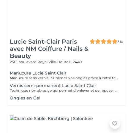
Lucie Saint-Clair Paris
310
avec NM Coiffure / Nails &
Beauty
25C, boulevard Royal
Ville-Haute L-2449
Manucure Lucie Saint Clair
Manucure sans vernis . Sublimez vos ongles grâce à cette technique naturelle qui comprend une mise en forme, une élimination tout en douceur de la cuticule. Les ongles retrouvent leur éclat naturel . Manucure avec vernis. Sublimez vos ongles grâce à cette technique naturelle qui comprend une mise en forme, une élimination tout en douceur de la cuticule. Finition complète et impeccable grâce a la pose de vernis.
Vernis semi-permanent Lucie Saint Clair
Technique non abrasive qui permet d'enlever et de reposer en douceur votre semi-permanent. Tenue ,brillance impeccable
Ongles en Gel