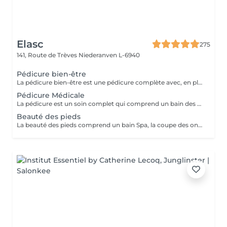
Elasc
275
141, Route de Trèves
Niederanven L-6940
Pédicure bien-être
La pédicure bien-être est une pédicure complète avec, en plus, un gommage et une pause de masque.
Pédicure Médicale
La pédicure est un soin complet qui comprend un bain des pieds Spa, la coupe et le limage des ongles, la pousse et la coupe des cuticules, le traitement des ongles incarnés ainsi que celui des callosités et/ou des cors au credo, au bistouri, à la râpe et à la fraiseuse.
Beauté des pieds
La beauté des pieds comprend un bain Spa, la coupe des ongles, la pousse et la coupe des cuticules ainsi que le traitement des callosités à la râpe et à la fraiseuse.