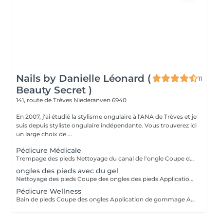
Nails by Danielle Léonard (
11
Beauty Secret )
141, route de Trèves
Niederanven 6940
En 2007, j'ai étudié la stylisme ongulaire à l'ANA de Trèves et je
suis depuis styliste ongulaire indépendante. Vous trouverez ici
un large choix de ...
Pédicure Médicale
Trempage des pieds Nettoyage du canal de l'ongle Coupe des ongles Découpe des ongles incarnés Élimination de la corne, des ils-de-perdrix, des fissures Crème si necessaire traitement mycose
ongles des pieds avec du gel
Nettoyage des pieds Coupe des ongles des pieds Application de gel, qu'il soit coloré , en french ou en version transparente Dure 2-3 mois
Pédicure Wellness
Bain de pieds Coupe des ongles Application de gommage Application de masque avec temps de pose Massage pieds et jambes Creme