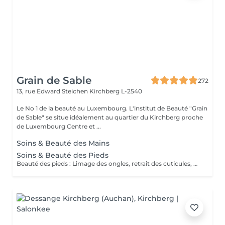
Grain de Sable
272
13, rue Edward Steichen
Kirchberg L-2540
Le No 1 de la beauté au Luxembourg. L'institut de Beauté "Grain
de Sable" se situe idéalement au quartier du Kirchberg proche
de Luxembourg Centre et ...
Soins & Beauté des Mains
Soins & Beauté des Pieds
Beauté des pieds : Limage des ongles, retrait des cuticules, utilisation de la râpe pour les callosités et massage avec crème hydratante. Pédicure : Beauté des pieds + traitement des ongles incarnés/infectés + utilisation du bistouri pour les callosités.