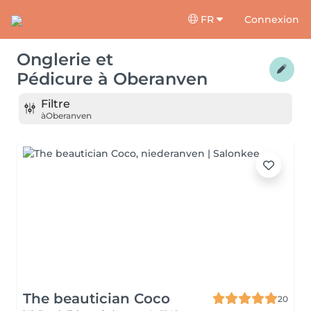
FR
Connexion
Onglerie et
Pédicure
à
Oberanven
Filtre
à
Oberanven
The beautician Coco
20