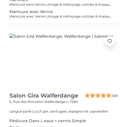
Manicure sans Vernis Limage & nettoyage cuticles & massage mains
Manicure avec Vernis
Manicure avec Vernis Limage & nettoyage cuticles & massage mains Vernis = Couleur normal qu'on sait retirer soi-même avec du disslovant. Prend 30min pour sècher et tient 2-4 jours sur les mains et 1 mois sur les pieds. Semi = Se fait secher sous la lampe LED et se fait retirer par l'esthéticienne de préférence (y compris dans le prix chez PB ). Il tient 3 semaines sur les mains et 4-5 semaines sur les pieds. Il sera seche immédiatement. Peut abîmer les ongles si c'est fait trop souvent, sans pause.
Salon Gira Walferdange
258
5, Rue des Romains
Walferdange L-7264
Langue parle Lux,fr,ger, portugais, espagnol et capverdien
Pédicure Dans L eaux + vernis Simple