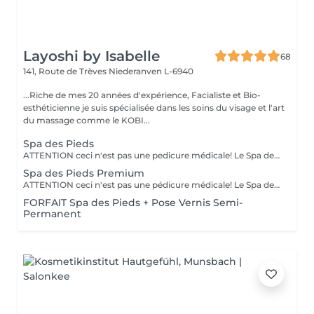
Layoshi by Isabelle
68
141, Route de Trèves
Niederanven L-6940
...Riche de mes 20 années d'expérience, Facialiste et Bio-
esthéticienne je suis spécialisée dans les soins du visage et l'art
du massage comme le KOBI...
Spa des Pieds
ATTENTION ceci n'est pas une pedicure médicale! Le Spa des pieds est un soin des pieds : - bain des pieds au sel, - coupe et limage des ongles, - pousse et coupe des cuticules, - rapage des talons à la spatule, - un gommage et l'application d'une crème nourrissante.
Spa des Pieds Premium
ATTENTION ceci n'est pas une pédicure médicale! Le Spa des pieds est un soin des pieds avec: - bain des pieds au sel, - coupe et limage des ongles, - pousse et coupe des cuticules, - rapage des talons à la spatule, - un gommage, - la pose d'un masque/chausson et un massage des pieds.
FORFAIT Spa des Pieds + Pose Vernis Semi-
Permanent