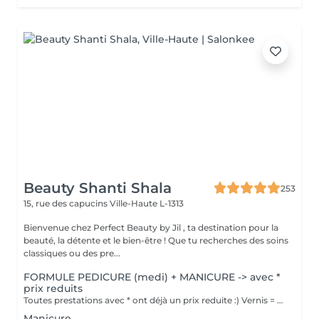
Beauty Shanti Shala
253
15, rue des capucins
Ville-Haute L-1313
Bienvenue chez Perfect Beauty by Jil , ta destination pour la
beauté, la détente et le bien-être ! Que tu recherches des soins
classiques ou des pre...
FORMULE PEDICURE (medi) + MANICURE -> avec *
prix reduits
Toutes prestations avec * ont déjà un prix reduite :) Vernis = Couleur normal qu'on sait retirer soi-même avec du disslovant. Prend 30min pour sècher et tient 2-4 jours sur les mains et 1 mois sur les pieds. Semi = Se fait secher sous la lampe LED et se fait retirer par l'esthéticienne de préférence (y compris dans le prix). Il tient 3 semaines sur les mains et 4-5 semaines sur les pieds. Il sera seche immédiatement. Peut abîmer les ongles si c'est fait trop souvent, sans pause.
Manicure