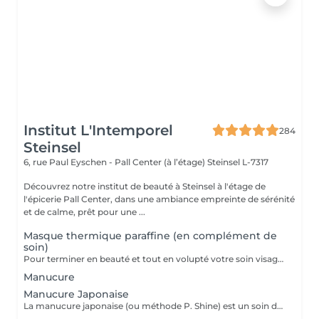
Institut L'Intemporel
284
Steinsel
6, rue Paul Eyschen - Pall Center (à l’étage)
Steinsel L-7317
Découvrez notre institut de beauté à Steinsel à l'étage de
l'épicerie Pall Center, dans une ambiance empreinte de sérénité
et de calme, prêt pour une ...
Masque thermique paraffine (en complément de
soin)
Pour terminer en beauté et tout en volupté votre soin visage, nous vous proposons le 'double masque '. Cela consiste en une application d'un masque crème bourré d'actifs hydratants/régénérants/anti-âge ou anti-oxydants suivi d'un bain de paraffine tiède. Ceci permet la pénétration intégrale du masque crème grâce à la chaleur de la paraffine et une fin de soin en douceur grâce aux actifs de la paraffine adoucissants et calmants. Une véritable invitation à la détente.
Manucure
Manucure Japonaise
La manucure japonaise (ou méthode P. Shine) est un soin de beauté naturel et ancestral visant à renforcer, nourrir et faire briller les ongles sans vernis ni gel. En utilisant des produits naturels comme la cire d'abeille, des minéraux, et de la poudre de perle, elle rend les ongles sains, forts et brillants avec un effet miroir, idéal pour réparer les ongles abîmés (après gel ou semi-permanent, grossesse...). Convient aux ongles naturels fragiles, mous, cassants ou dédoublés, mais aussi simplement pour offrir une période de repos et de soin aux ongles.