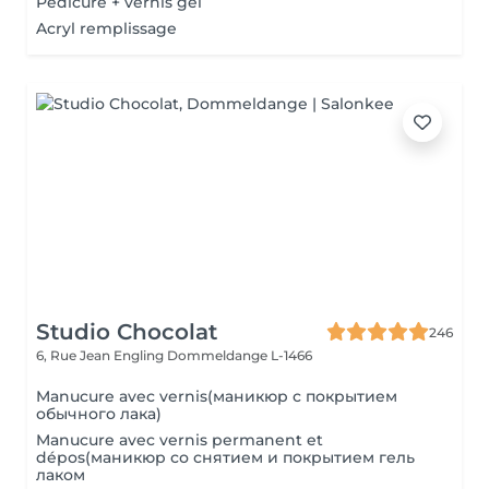
Pédicure + vernis gel
Acryl remplissage
Studio Chocolat
246
6, Rue Jean Engling
Dommeldange L-1466
Manucure avec vernis(маникюр с покрытием
обычного лака)
Manucure avec vernis permanent et
dépos(маникюр со снятием и покрытием гель
лаком