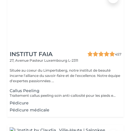
INSTITUT FAIA
457
27, Avenue Pasteur
Luxembourg L-2311
Située au coeur du Limpertsberg, notre institut de beauté
incarne l'alliance du savoir-faire et de l'excellence. Notre équipe
d'expertes passionnées ...
Callus Peeling
Traitement callus peeling soin anti-callosité pour les pieds en seulement 15 minutes CALLUSPEELING permet d'éliminer facilement, sans lames ni cutters, les callosités et les fissures, donnant aux pieds une incroyable douceur et une sensation infinie de légèreté.
Pédicure
Pédicure médicale