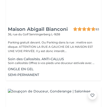
Maison Abigaïl Bianconi
83
36, rue du Golf
Senningerberg L-1638
Parking gratuit devant. Ou Parking dans la rue : mettre son
disque. ATTENTION LA RUE A GAUCHE DE LA MAISON EST
UNE VOIE PRIVÉE. Il y est donc interdit...
Soin des Callosités. ANTI-CALLUS
Soin callosités Offrez à vos pieds une douceur estivale avec notre soin anti-callosités. En 30 minutes, nous éliminons les zones rugueuses grâce à une soin professionnel ultra-efficace. Résultat : des pieds lisses, doux et prêts à se dévoiler dans vos sandales préférées. Parfait avant les beaux jours ! Attention, il ne s'agit pas d'une pédicure : nous ne nous occupons ni des ongles, ni de la pose de vernis.
ONGLE EN GEL
SEMI-PERMANENT