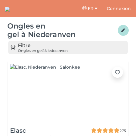
FR
Connexion
Ongles en
gel
à
Niederanven
Filtre
Ongles en gel
à
Niederanven
Elasc
275