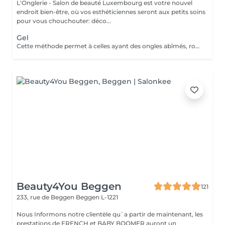
L'Onglerie - Salon de beauté Luxembourg est votre nouvel
endroit bien-être, où vos esthéticiennes seront aux petits soins
pour vous chouchouter: déco...
Gel
Cette méthode permet à celles ayant des ongles abîmés, rongés, cassants, de retrouver de très jolies mains. En rallongement ou en simple gainage, le gel apportera solidité à vos ongles, et une couleur longue durée
Beauty4You Beggen
121
233, rue de Beggen
Beggen L-1221
Nous Informons notre clientèle qu`a partir de maintenant, les
prestations de FRENCH et BABY BOOMER auront un