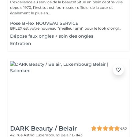
L'excellence au service de la beauté! Situé en plein centre-ville
depuis 1970, l'institut est fournisseur officiel de la cour et
également le plus an...
Pose BFlex NOUVEAU SERVICE
BFLEX est votre nouveau "meilleur ami" pour le look d'ongles courts et naturels que tous les clients recherchent ! Il s'agit d'une Babymanucure avec la pose d'un gel intelligent 4-en-1 avec lequel vous avez : Base-Construction-Teinte-Finition ! I C'est une prestation inédite et tendance !
Dépose faux ongles + soin des ongles
Entretien
DARK Beauty / Belair
482
42, rue Astrid
Luxembourg Belair L-1143