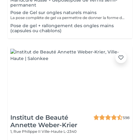
Manucure Russe + dépose/pose de vernis semi-
permanent
Pose de Gel sur ongles naturels mains
La pose complète de gel va permettre de donner la forme désirée en rallongeant (ou pas) les ongles (préalablement préparés) soit par la technique du chablon (rallongement au gel) soit par les capsules. Ensuite vient la pose du gel qui sera façonné et enfin la pose de la couleur ou de la French.
Pose de gel + rallongement des ongles mains
(capsules ou chablons)
Institut de Beauté
598
Annette Weber-Krier
1, Rue Philippe II
Ville-Haute L-2340