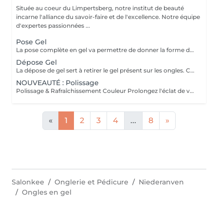
Située au coeur du Limpertsberg, notre institut de beauté
incarne l'alliance du savoir-faire et de l'excellence. Notre équipe
d'expertes passionnées ...
Pose Gel
La pose complète en gel va permettre de donner la forme désirée en rallongeant (ou pas) les ongles (préalablement préparés) soit par la technique du chablon (rallongement au gel) soit par les capsules. Ensuite vient la pose du gel qui sera façonné et enfin la pose de la couleur ou de la French.
Dépose Gel
La dépose de gel sert à retirer le gel présent sur les ongles. Cette prestation comprend uniquement le ponçage du gel et le raccourcissement des ongles.
NOUVEAUTÉ : Polissage
Polissage & Rafraîchissement Couleur Prolongez l'éclat de votre pose en toute simplicité. Après une pose complète ou un remplissage, profitez de ce service rapide qui permet de rafraîchir vos ongles sans recommencer une prestation complète. Nous préparons délicatement la surface existante, lissons la repousse et appliquons la couleur de votre choix pour un effet propre et soigné. Idéal entre deux remplissages, ce rendez-vous express vous offre des ongles impeccables et la liberté de changer de teinte selon vos envies.
«
1
2
3
4
...
8
»
Salonkee
Onglerie et Pédicure
Niederanven
Ongles en gel