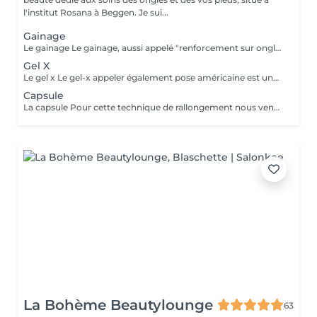
l'institut Rosana à Beggen. Je sui...
Gainage
Le gainage Le gainage, aussi appelé "renforcement sur ongles naturels", est une méthode où l'ongle naturel va être renforcé à l'aide d'une rubber base ou d'un gel. Cette pose est faites pour vous si vous avez une belle longueur et que vous ne voulez pas l'abîmer mais également pour faire pousser vos ongles en les protégeant. La Manucure Russe est comprise dans le prix. Le remplissage est à faire toutes les 3 à 4 semaines selon vos ongles. Attention à sélectionner la bonne taille si vos ongles sont court et ne dépasse pas du doigt, il faut sélectionner court. Cependant si l'ongle dépasse du doigt, il faudra choisir long.
Gel X
Le gel x Le gel-x appeler également pose américaine est une capsule entièrement conçu en gel. Ces capsules se collent à l'aide d'un gel flexible sur la totalité de l'ongle naturel. Mais la longueur peu tout de même être ajusté selon la forme et l'envie de la cliente. À noter : Cette technique est aussi solide qu'une construction en gel mais aucun remplissage ne peut être fait ! La Manucure Russe est comprise dans le prix.
Capsule
La capsule Pour cette technique de rallongement nous venons coller une fine capsule sur le bout de l'ongle pour venir créer un rallongement. On vient ensuite appliquer une couche de gel de façon à venir la solidifier. Cette technique convient aux ongles sains, non abîmés et non rongés. La Manucure Russe est comprise dans le prix. Le remplissage est à faire toute les 3 à 4 semaines.
La Bohème Beautylounge
63