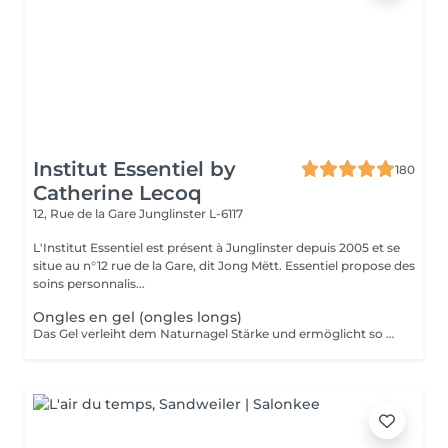
Institut Essentiel by
180
Catherine Lecoq
12, Rue de la Gare
Junglinster L-6117
L'Institut Essentiel est présent à Junglinster depuis 2005 et se
situe au n°12 rue de la Gare, dit Jong Mëtt. Essentiel propose des
soins personnalis...
Ongles en gel (ongles longs)
Das Gel verleiht dem Naturnagel Stärke und ermöglicht so Form und Länge nach Wunsch anzupassen. Da es sehr stark ist, eignet sich das Gel für Verlängerungen von sehr kurzen Nägel. Diese kann durch Kapseln oder direkt auf Papierformen modeliert werden. Spitz, echkig, oval, fasst jede Form ist möglich! Das Gel soll nach maximal 5 Wochen erneut werden. Es kann auch schnell und ohne den Naturnagel zu schaden komplett wieder entfernt werden.