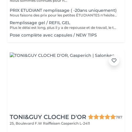
Nous sommes connues pour n...
PRIX ETUDIANT remplissage ( -20ans uniquement)
Nous faisons des prix pour les petites ÉTUDIANTES n'hésitez pas a passer
Remplissage gel / REFIL GEL
Plus le délai est long, plus il y a de repousse et de travail, le tarif s'adapte donc au temps écoulé depuis votre dernier rendez-vous. Merci de choisir le remplissage adapté
Pose complète avec capsules / NEW TIPS
TONI&GUY CLOCHE D'OR
787
25, Boulevard F.W Raiffeisen
Gasperich L-2411