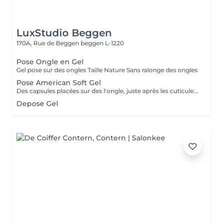
LuxStudio Beggen
170A, Rue de Beggen
beggen L-1220
Pose Ongle en Gel
Gel pose sur des ongles Taille Nature Sans ralonge des ongles
Pose American Soft Gel
Des capsules placées sur des l'ongle, juste après les cuticules. Ces capsules forment à elles seules la courbure et la longueur de l'ongle. Le premier avantage notable est donc que les ongles artificiels utilisés dans le nail art américain n'ont pas besoin d'être façonnés. Dure +- 2 a 3 sem Cápsulas de gel colocadas em toda a unha, logo após as cutículas. Essas cápsulas formam sozinhas a curvatura e a extensão da unha. Portanto, a primeira vantagem notável é que as unhas artificiais usadas na arte americana de unhas não precisam ser modeladas.
Depose Gel