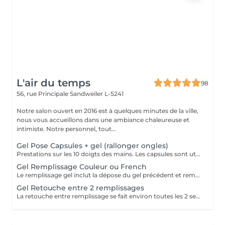
L'air du temps
98
56, rue Principale
Sandweiler L-5241
Notre salon ouvert en 2016 est à quelques minutes de la ville,
nous vous accueillons dans une ambiance chaleureuse et
intimiste. Notre personnel, tout...
Gel Pose Capsules + gel (rallonger ongles)
Prestations sur les 10 doigts des mains. Les capsules sont utilisées quand on souhaite rallonger ses ongles. Nous travaillons avec la marque prestigieuse Alessandro (Germany) pour la base en gel. .
Gel Remplissage Couleur ou French
Le remplissage gel inclut la dépose du gel précédent et remplir à nouveau avec du gel. Le remplissage se fait entre 3-4 semaines approx. Au delà le coût peut être plus élevé en fonction du temps supplémentaire Nous travaillons avec la marque prestigieuse Alessandro (Germany) pour la base en gel
Gel Retouche entre 2 remplissages
La retouche entre remplissage se fait environ toutes les 2 semaines. Un entretien téléphonique est nécessaire pour bien évaluer cette prestation, qui n'est pas à confondre avec un remplissage.