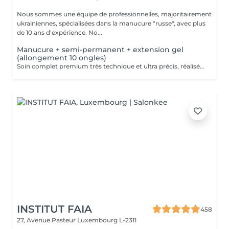
Nous sommes une équipe de professionnelles, majoritairement
ukrainiennes, spécialisées dans la manucure "russe", avec plus
de 10 ans d'expérience. No...
Manucure + semi-permanent + extension gel
(allongement 10 ongles)
Soin complet premium très technique et ultra précis, réalisé principalement à la ponceuse afin d'obtenir un contour d'ongle parfaitement net et une application du vernis au plus près, voire légèrement sous la cuticule. Cette technique permet de retarder visuellement la repousse d'environ 10 jours. Résultat visuel : -Ongles extrêmement soignés, contours nets, forme impeccable -Effet Instagram / photo studio : propre, précis, sans petites peaux apparentes Pendant ce service, nous augmenterons également la longueur de vos ongles en utilisant du gel spécialisé, garantissant un résultat naturel et magnifique. Cette 'EXTENSION' ne nécessite qu'une seule intervention, après quoi les rendez-vous ultérieurs seront désignés comme 'Manucure + vernis semi-permanent + renforcement gel (ongles longs ou cassants)'. -Tenue moyenne : Jusqu'à 4 semaines !!!! Contenu de la prestation : -Dépose de l'ancien vernis semi-permanent et/ou gel (si besoin, déjà inclus dans ce prix/service) -Préparation très minutieuse de la plaque de l'ongle -Elimination des peaux mortes -Façonner et limer les ongles -Traitement délicat des cuticules -Extension et renforcement des ongles en gel -Correction de la forme de l'ongle -Application du vernis semi-permanent -Application d'huile pour cuticules et de crème pour les main Optionnel : -EXTENSION longueur supérieure au 4ème marquage -> +20€ (réservez svp "AVEC décoration complexe" dans ce cas) -Prix par ongle pour décoration jusqu'à 5 ongles (réservez svp "AVEC décoration simple" dans ce cas) +3€ par ongle -Prix pour décoration simple (French, Chrome, Baby Boomer, Cat Eyes, Stickers, Foil) 6-10 ongles -> +20€ -Prix pour décoration complexe (3D, Dessins à la mains, Stamping, French avec Chrome, Baby Boomer avec Chrome, French avec Cat Eyes) 6-10 ongles -> +30€
INSTITUT FAIA
458
27, Avenue Pasteur
Luxembourg L-2311