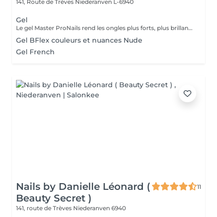
141, Route de Trèves
Niederanven L-6940
Gel
Le gel Master ProNails rend les ongles plus forts, plus brillants et plus résistants. Il s'applique en couches très fines et a une tenue d'environ 3 semaines. Si les ongles sont courts ou rongés, il suffit de les rallonger avec la technique du chablon.
Gel BFlex couleurs et nuances Nude
Gel French
Nails by Danielle Léonard (
11
Beauty Secret )
141, route de Trèves
Niederanven 6940