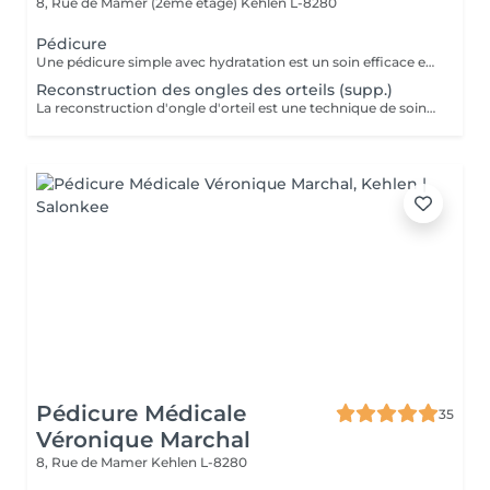
8, Rue de Mamer (2ème étage)
Kehlen L-8280
Pédicure
Une pédicure simple avec hydratation est un soin efficace et rapide pour garder vos pieds en bonne santé et hydratés, tout en améliorant leur apparence. Ce soin est parfait pour ceux qui souhaitent entretenir leurs pieds sans avoir besoin d'un bain de pieds. Étapes de la Pédicure Complète "Brésilienne" avec Bains de Pieds : Bain de pieds chaud relaxant, les ongles sont soigneusement coupés, limés et nettoyés. Un polissage peut être effectué pour donner un aspect naturel et brillant à l'ongle. Eliminer les cellules mortes qui s'accumulent à la surface de la peau, ainsi que l'excès de peau qui peut apparaître à certains endroits (comme les cuticules des ongles, les talons ou les coudes). Une crème hydratante riche est appliquée sur l'ensemble des pieds pour nourrir et adoucir la peau. L'hydratation permet de prévenir les zones sèches et de garder les pieds doux et soyeux. Vernis simple ou pose semi-permanent (facultatif) pour tout les soins pedicure.
Reconstruction des ongles des orteils (supp.)
La reconstruction d'ongle d'orteil est une technique de soins esthétiques qui permet de réparer ou de reconstruire un ongle abîmé ou cassé. Grâce à des matériaux spécifiques, ce soin redonne forme à l'ongle et améliore l'apparence des pieds.
Pédicure Médicale
35
Véronique Marchal
8, Rue de Mamer
Kehlen L-8280