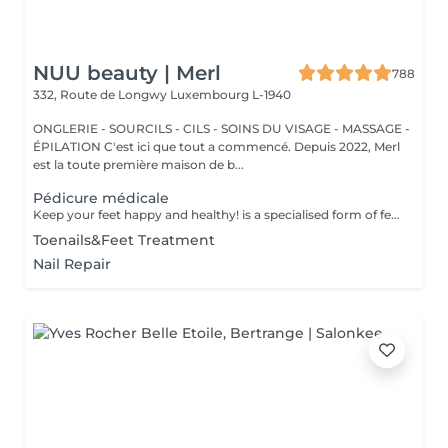
NUU beauty | Merl
788
332, Route de Longwy
Luxembourg L-1940
ONGLERIE - SOURCILS - CILS - SOINS DU VISAGE - MASSAGE -
ÉPILATION C'est ici que tout a commencé. Depuis 2022, Merl
est la toute première maison de b...
Pédicure médicale
Keep your feet happy and healthy! is a specialised form of feet treatment where a nail master eliminates such problems as calluses, cracks and deformed nails etc. How is pedicure medical done? - problem is identified - feet are disinfected and softened - calloused skin is removed - nail plate is treated - skin is treated - medical cream is applied Age restrictions: recommended to do from 16 years. Post procedure recommendations: professional home care is recommended after the procedure. Frequency: once in 3-4 weeks.
Toenails&Feet Treatment
Nail Repair