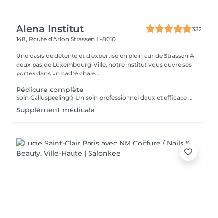
Alena Institut
332
148, Route d'Arlon
Strassen L-8010
Une oasis de détente et d'expertise en plein cur de Strassen À
deux pas de Luxembourg-Ville, notre institut vous ouvre ses
portes dans un cadre chale...
Pédicure complète
Soin Calluspeeling® Un soin professionnel doux et efficace qui élimine les callosités, talons secs et rugosités sans lame ni fraise. Les patches aux extraits végétaux lissent la peau, réparent en profondeur et laissent les pieds incroyablement doux dès la première séance.
Supplément médicale