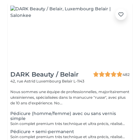
DARK Beauty / Belair
482
42, rue Astrid
Luxembourg Belair L-1143
Nous sommes une équipe de professionnelles, majoritairement
ukrainiennes, spécialisées dans la manucure "russe", avec plus
de 10 ans d'expérience. No...
Pédicure (homme/femme) avec ou sans vernis
simple
Soin complet premium très technique et ultra précis, réalisé principalement à la ponceuse afin d'obtenir un contour d'ongle parfaitement net et une application du vernis au plus près, voire légèrement sous la cuticule. Cette technique permet de retarder visuellement la repousse d'environ 10 jours. Résultat visuel : -Ongles extrêmement soignés, contours nets, forme impeccable -Effet Instagram / photo studio : propre, précis, sans petites peaux apparentes Contenu de la prestation : -Dépose de l'ancien vernis semi-permanent (si besoin, choisissez dans cet écran svp cette option de réservation) -Préparation très minutieuse de la plaque de l'ongle -Limer les ongles -Traitement délicat des cuticules -Elimination des peaux mortes -Talons nettoyés -Application d'un vernis simple transparent (si vous le souhaitez) OU application de votre propre vernis simple (si besoin, choisissez dans cet écran svp cette option de réservation) -Application d'huile pour cuticules et de crème pour les pieds
Pédicure + semi-permanent
Soin complet premium très technique et ultra précis, réalisé principalement à la ponceuse afin d'obtenir un contour d'ongle parfaitement net et une application du vernis au plus près, voire légèrement sous la cuticule. Cette technique permet de retarder visuellement la repousse d'environ 10 jours. Résultat visuel : -Ongles extrêmement soignés, contours nets, forme impeccable -Effet Instagram / photo studio : propre, précis, sans petites peaux apparentes Une solution parfaite pour des ongles impeccables et durables : -Tenue moyenne : Jusqu'à 6 semaines !!!! Contenu de la prestation : -Dépose de l'ancien vernis semi-permanent (si besoin, déjà inclus dans ce prix/service) -Préparation très minutieuse de la plaque de l'ongle -Limer les ongles -Traitement délicat des cuticules -Elimination des peaux mortes -Talons nettoyés -Application du vernis semi-permanent -Application d'huile pour cuticules et de crème pour les pieds Optionnel : -Prix par ongle pour décoration jusqu'à 5 ongles (réservez svp "AVEC décoration simple" dans ce cas) +3€ par ongle -Prix pour décoration simple (French, Chrome, Baby Boomer, Cat Eyes, Stickers, Foil) 6-10 ongles -> +20€ -Prix pour décoration complexe (3D, Dessins à la mains, Stamping, French avec Chrome, Baby Boomer avec Chrome, French avec Cat Eyes) 6-10 ongles -> +30€ -Extension/reconstruction de maximum 2 ongles (réservez svp "AVEC extension/reconstruction" dans ce cas) +10€ par ongle