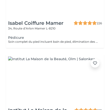
Isabel Coiffure Mamer
226
34, Route d’Arlon
Mamer L-8210
Pédicure
Soin complet du pied incluant bain de pied, élimination des callosité (problème divers, tel que les cors etc) travail complet de l'ongle et des cuticules, gommage et crème hydratante de fin de soin (5 pour pose vernis).