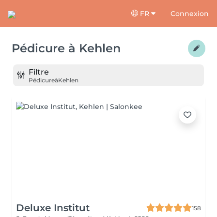
FR
Connexion
Pédicure
à
Kehlen
Filtre
Pédicure
à
Kehlen
Deluxe Institut
158