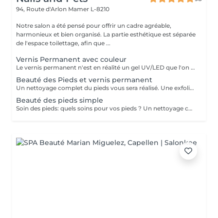
94, Route d'Arlon
Mamer L-8210
Notre salon a été pensé pour offrir un cadre agréable,
harmonieux et bien organisé. La partie esthétique est séparée
de l'espace toilettage, afin que ...
Vernis Permanent avec couleur
Le vernis permanent n'est en réalité un gel UV/LED que l'on a conditionné dans un flacon afin de faciliter son application. Le vernis permanent est une matière très fine et a effet d'environ de 2 à 3 semaines. Il est associé avec d' une base et d' une finition et s' applique avec un petit pinceau. En effet, le pinceau est déjà intégré et il n'y a plus qu'à l'appliquer sur les ongles de la cliente.
Beauté des Pieds et vernis permanent
Un nettoyage complet du pieds vous sera réalisé. Une exfoliation de la voute plantaire, puis un traitement adaptés vous sera effectué avec une crème hydratante pour finaliser votre soin. Un vernis permanent vous sera posé avec la couleur de votre choix.
Beauté des pieds simple
Soin des pieds: quels soins pour vos pieds ? Un nettoyage complet du pieds vous sera réalisé. Une exfoliation de la voute plantaire, puis un traitement adaptés vous sera effectué avec une crème hydratante pour finaliser votre soin. Le soin durera 40 minute environ (tout dépend du travail à réaliser)