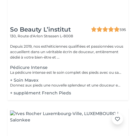
So Beauty L’institut
595
130, Route d'Arlon
Strassen L-8008
Depuis 2019, nos esthéticiennes qualifiées et passionnées vous
accueillent dans un véritable écrin de douceur, entièrement
dédié à votre bien-être et ...
Pédicure Intense
La pédicure intense est le soin complet des pieds avec ou sans souci particulier. Elle comprend : bain de pied, pousse et coupe des cuticules, coupe et limage des ongles, travail des callosités et/ou cors au bistouri/crédo, rape, gommage, massage avec crème de soin. La pose de vernis transparent est incluse si souhaitée.
+ Soin Mavex
Donnez aux pieds une nouvelle splendeur et une douceur extraordinaire grâce à un traitement agréable et relaxant. Mavex Calluspeeling® est un soin professionnel pour la beauté des pieds qui permet d'obtenir des résultats immédiats et incroyables avec une seule séance. Rapide, facile, et efficace ! Mavex Calluspeeling® peut être réalisé seul comme une pédicure classique mais sans lame ni fraise, ou proposé en complément en cabine lors d'un soin visage (lors de la pose d'un masque), soin corps (lors d'un enveloppement), ou d'un soin des ongles et des cuticules.
+ supplément French Pieds