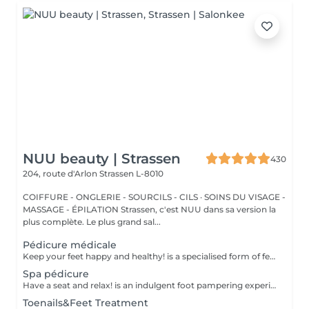
NUU beauty | Strassen
430
204, route d'Arlon
Strassen L-8010
COIFFURE - ONGLERIE - SOURCILS - CILS · SOINS DU VISAGE -
MASSAGE - ÉPILATION Strassen, c'est NUU dans sa version la
plus complète. Le plus grand sal...
Pédicure médicale
Keep your feet happy and healthy! is a specialised form of feet treatment where a nail master eliminates such problems as calluses, cracks and deformed nails etc. How is Deep Care (Medical) Pedicure done? - problem is identified - feet are disinfected and softened - calloused skin is removed - nail plate is treated - skin is treated - medical cream is applied Age restrictions: recommended to do from 16 years. Post procedure recommendations: professional home care is recommended after the procedure. Frequency: once in 3-4 weeks.
Spa pédicure
Have a seat and relax! is an indulgent foot pampering experience that typically includes exfoliation of the feet, using a foot scrub and a combination of moisturising products. Our masters do edged pedicure. How is a pedicure spa done? - feet are cleansed and soaked - nails are cut, your nail plate is shaped and filed - feet are sunk in water - scrub is applied on feet - mask is applied - the cuticle and side ridges are corrected - heels are cleaned - cuticle oil and feet cream are applied Age restrictions: recommended to do from 14 years. Post procedure recommendations: there are no post recommendations for this procedure. Frequency: once in 3-4 weeks.
Toenails&Feet Treatment