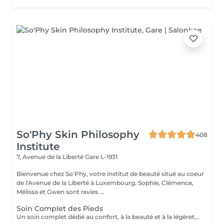
So'Phy Skin Philosophy
408
Institute
7, Avenue de la Liberté
Gare L-1931
Bienvenue chez So'Phy, votre institut de beauté situé au coeur
de l'Avenue de la Liberté à Luxembourg. Sophie, Clémence,
Mélissa et Gwen sont ravies ...
Soin Complet des Pieds
Un soin complet dédié au confort, à la beauté et à la légèreté des pieds. Le soin débute par un bain de pieds relaxant, suivi d'une exfoliation douce afin d'éliminer les cellules mortes et retrouver une peau plus lisse et souple. Un masque nourrissant est ensuite appliqué pour hydrater en profondeur, tandis que les ongles et les cuticules sont soigneusement travaillés pour un résultat net et soigné. Le soin se prolonge par un moment de détente, apportant une sensation immédiate de confort et de légèreté. Les pieds sont plus doux, la peau nourrie et les ongles parfaitement soignés. Le vernis classique n'est pas proposé à l'institut. Si vous le souhaitez, nous pouvons toutefois réaliser la pose avec votre propre vernis en sélectionnant l'option correspondante.