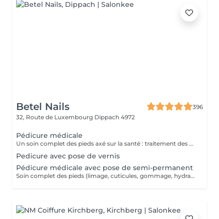
Betel Nails
396
32, Route de Luxembourg
Dippach 4972
Pédicure médicale
Un soin complet des pieds axé sur la santé : traitement des callosités, cors, durillons, ongles incarnés ou épaissis. Soulage les douleurs et améliore le confort au quotidien.
Pedicure avec pose de vernis
Pédicure médicale avec pose de semi-permanent
Soin complet des pieds (limage, cuticules, gommage, hydratation), suivi de la pose d'un vernis semi-permanent longue tenue.