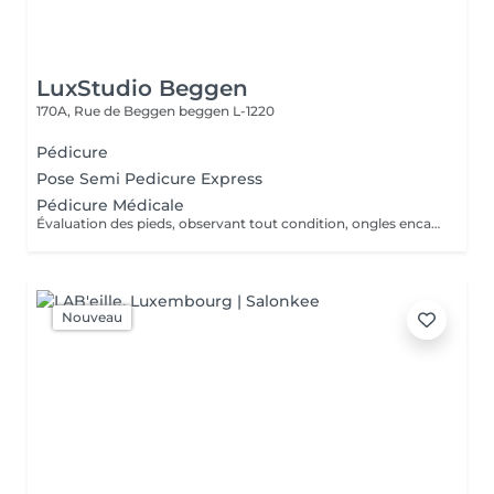
LuxStudio Beggen
170A, Rue de Beggen
beggen L-1220
Pédicure
Pose Semi Pedicure Express
Pédicure Médicale
Évaluation des pieds, observant tout condition, ongles encarnes, cour, callosités ! En cas de infections, champignons, micose ou les problèmes cotanés, recomandez une visite chez le podologue si necessaire. Desinfection des Pieds avec solution antiseptique. Retrait du Vernis Précédent avec un dissolvant pour nettoyer complètement les ongles des pieds. Coupez, desencarnes et Modelez les ongles avec une pance et lime, Pousses les Cuticules avec batone pour repousser doucement vers l'arrière et coupez les excès, Coupez avec bisturi les callosites si necessaire Traitement avec une rape pour eliminer les cellules mortes et les callosites, sans besoin d'immersion dans l'eau. Application d'un gommage supplementaire si necessaire. Hydratation Intense avec crème et les cuticules pour maintenir la peau douce, Appliquez une base transparent pour protéger les ongles. Attendez suffisamment de tempos pour sèc
Nouveau