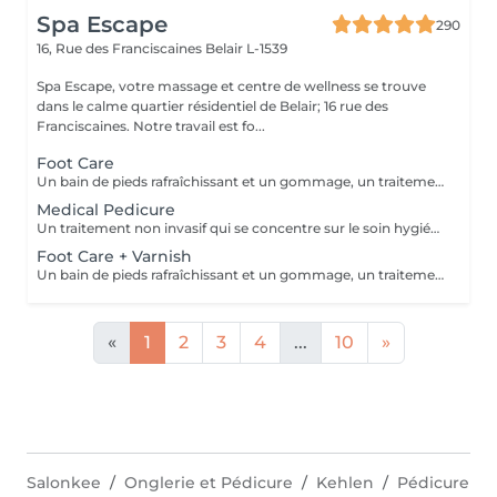
Spa Escape
290
16, Rue des Franciscaines
Belair L-1539
Spa Escape, votre massage et centre de wellness se trouve
dans le calme quartier résidentiel de Belair; 16 rue des
Franciscaines. Notre travail est fo...
Foot Care
Un bain de pieds rafraîchissant et un gommage, un traitement des ongles et des cuticules, un massage des jambes et des pieds. Une sensation de détente et de calme accentue ce traitement.
Medical Pedicure
Un traitement non invasif qui se concentre sur le soin hygiénique et esthétique des ongles des pieds et de la plante des pieds après une évaluation complète de vos pieds et de vos ongles. Ce traitement est suivi d'un massage des pieds.
Foot Care + Varnish
Un bain de pieds rafraîchissant et un gommage, un traitement des ongles et des cuticules, un massage des jambes et des pieds. Une sensation de détente et de calme accentue ce traitement. Il est suivi de l'application d'un vernis à ongles de votre choix.
«
1
2
3
4
...
10
»
Salonkee
Onglerie et Pédicure
Kehlen
Pédicure