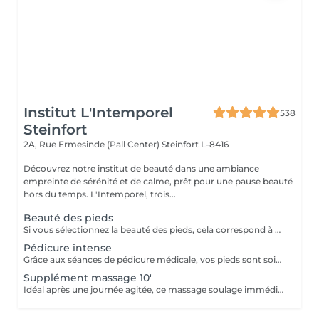
Institut L'Intemporel
538
Steinfort
2A, Rue Ermesinde (Pall Center)
Steinfort L-8416
Découvrez notre institut de beauté dans une ambiance
empreinte de sérénité et de calme, prêt pour une pause beauté
hors du temps. L'Intemporel, trois...
Beauté des pieds
Si vous sélectionnez la beauté des pieds, cela correspond à couper et limer les ongles, repousser et couper mes cuticules, râper et masser les pieds. Si vous avez des soucis tels que : cors, ongles incarnés, ongles épaissis, mycoses ou tout autre douleur spécifique merci de sélectionner la pédicure qui est médicale.
Pédicure intense
Grâce aux séances de pédicure médicale, vos pieds sont soignés et traités en profondeur. En termes de soins de soi, les pieds sont souvent la partie du corps oubliée. C'est pourtant l'une de celles qui subit le plus votre quotidien. Ongles incarnés, cors, durillons et autres crevasses, sont des sources d'inconfort qui peuvent aisément être évitées si un soin est apporté assez tôt . Nos séances de pédicure médicale vous permettent une prise en charge complète de vos pieds. Du soin d'entretien au traitement plus profond, vos pieds sont massés, traités et soignés avec toute l'expertise de nos pédicures. Conseillée toutes les 4 semaines.
Supplément massage 10'
Idéal après une journée agitée, ce massage soulage immédiatement vos pieds.