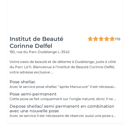
Institut de Beauté
178
Corinne Delfel
192, rue du Parc
Dudelange L-3542
Votre oasis de beauté et de détente à Dudelange, juste à côté
du Parc Le'h. Bienvenue à l'Institut de Beauté Corinne Delfel,
votre adresse exclusive ...
Pose shellac
Avec le service pose shellac "après Manucure" il est nécessaire de réserver aussi le service "Manucure"! Dans le service Standart le nettoyage des cuticules est compris.
Pose semi-permanent
Cette pose se fait uniquement sur l'ongle naturel, donc il ne faut pas avoir déjà un semi-permanent sur les ongles. Si vous avez un semi-permanent sur vos ongles il faut choisir le service 'Pose semi-permanent avec dépose'.
Depose shellac/ semi permanent en combination
avec une nouvelle pose
Avec se service il est nécessaire de réserver aussi une pose shellac ou une pose semi-permanent