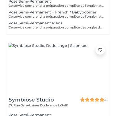
Pose Semi-Permanent
Ce service comprend la préparation complète de l'ongle naturel, suivie de l'application du vernis semi-permanent de la couleur de votre choix. Le soin inclut également: - Travail des cuticules pour une finition soignée, - Hydratation et légère exfoliation des mains pour un toucher doux et agréable. Idéal pour des ongles impeccables et brillants pendant 2 à 3 semaines, sans écailles ni retouche.
Pose Semi-Permanent + French / Babyboomer
Ce service comprend la préparation complète de l'ongle naturel, suivie de l'application du vernis semi-permanent avec french ou babyboomer de votre choix. Le soin inclut également: - Travail des cuticules pour une finition soignée, - Hydratation et légère exfoliation des mains pour un toucher doux et agréable. Idéal pour des ongles impeccables et brillants pendant 2 à 3 semaines, sans écailles ni retouche.
Pose Semi-Permanent Pieds
Ce service comprend la préparation complète des ongles des pieds, suivie de l'application du vernis semi-permanent dans la couleur de votre choix. Le soin inclut également: - Travail des cuticules, - Hydratation et légère exfoliation pour des pieds doux et soignées. Idéal pour des ongles de pieds nets et brillants pendant 4 à 6 semaines.
Symbiose Studio
41
67, Rue Gare-Usines
Dudelange L-3481
Pose Semi-Permanent