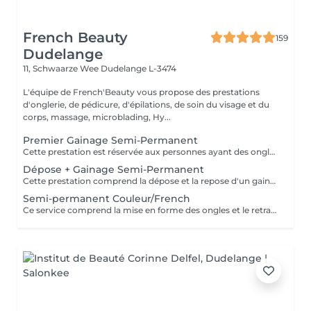
French Beauty
159
Dudelange
11, Schwaarze Wee
Dudelange L-3474
L'équipe de French'Beauty vous propose des prestations
d'onglerie, de pédicure, d'épilations, de soin du visage et du
corps, massage, microblading, Hy...
Premier Gainage Semi-Permanent
Cette prestation est réservée aux personnes ayant des ongles naturels, sans vernis semi-permanent ni gel. Le gainage consiste à renforcer votre ongle a l'aide d'une base. La manucure est comprise dans la prestation. Si vous désirez une décoration merci de le sélectionner.
Dépose + Gainage Semi-Permanent
Cette prestation comprend la dépose et la repose d'un gainage semi permanent ainsi que la manucure. Le gainage consiste à renforcer votre ongle a l'aide d'une base. Si vous désirez une décoration merci de le sélectionner. Si un ou plusieurs ongles sont cassés et que vous désirez le rallonger merci de le sélectionner en plus.
Semi-permanent Couleur/French
Ce service comprend la mise en forme des ongles et le retrait des cuticules, la pose d'une couleur/french en semi permanent.