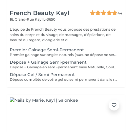
French Beauty Kayl
44
16, Grand-Rue
Kayl L-3650
L'équipe de French'Beauty vous propose des prestations de
soins du corps et du visage, de massages, d'épilations, de
beauté du regard, d'onglerie et d...
Premier Gainage Semi-Permanent
Premier gainage sur ongles naturels (aucune dépose ne sera faite) Manucure + base, couleur ou french/babyboomer selon votre choix. Pensez à rajouter en supplément les réparations d'ongles et le nail art !
Dépose + Gainage Semi-permanent
Dépose + Gainage en semi-permanent base Naturelle, Couleur ou French / Babyboomer selon votre choix. Veuillez sélectionner les réparations d'ongles ou le nail-art en supplément !
Dépose Gel / Semi Permanent
Dépose complète de votre gel ou semi permanent dans le respect de la plaque de votre ongle, application d'un vernis soin.