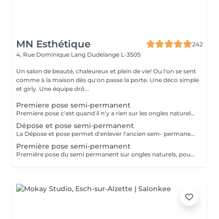
MN Esthétique
242
4, Rue Dominique Lang
Dudelange L-3505
Un salon de beauté, chaleureux et plein de vie! Ou l'on se sent
comme à la maison dès qu'on passe la porte. Une déco simple
et girly. Une équipe drô...
Premiere pose semi-permanent
Premiere pose c'est quand il n'y a rien sur les ongles naturels. La manucure est incluse.
Dépose et pose semi-permanent
La Dépose et pose permet d'enlever l'ancien sem- permanent et faire une nouvelle pose, la manucure est incluse. Le semi permanent qui a été fait dans un autre institut, la dépose sera facturée.
Première pose semi-permanent
Première pose du semi permanent sur ongles naturels, pousse et coupe des cuticules, coupe et limage des ongles. Couleur ou French au choix.