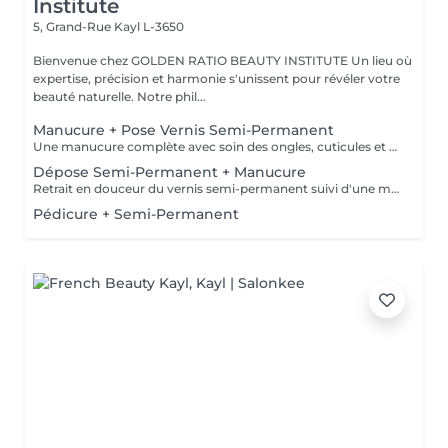
Institute
5, Grand-Rue
Kayl L-3650
Bienvenue chez GOLDEN RATIO BEAUTY INSTITUTE Un lieu où
expertise, précision et harmonie s'unissent pour révéler votre
beauté naturelle. Notre phil...
Manucure + Pose Vernis Semi-Permanent
Une manucure complète avec soin des ongles, cuticules et peau, suivie de la pose d'un vernis semi-permanent pour une tenue longue durée et une finition impeccable. Résultat : des ongles parfaitement soignés, brillants et colorés jusqu'à 2 à 3 semaines. Tenue : résistance aux éclats et à l'usure quotidienne.
Dépose Semi-Permanent + Manucure
Retrait en douceur du vernis semi-permanent suivi d'une manucure complète avec soin des ongles, cuticules et peau. Résultat : des ongles sains, propres et parfaitement soignés, prêts pour une nouvelle pose.
Pédicure + Semi-Permanent