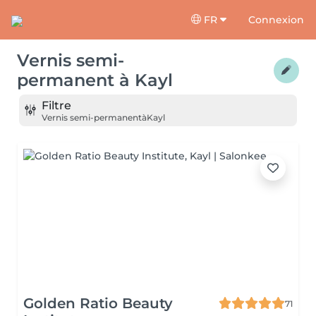
FR
Connexion
Vernis semi-
permanent
à
Kayl
Filtre
Vernis semi-permanent
à
Kayl
Golden Ratio Beauty
71