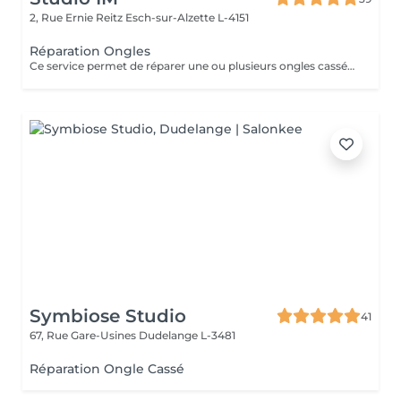
2, Rue Ernie Reitz
Esch-sur-Alzette L-4151
Réparation Ongles
Ce service permet de réparer une ou plusieurs ongles cassés ou abîmés, afin de retrouver une apparence harmonieuse et soignée. La réparation est valable uniquement jusqu'à 2 semaines après la pose. Au-delà de 2 semaines, une prestation de remplissage sera nécessaire.
Symbiose Studio
41
67, Rue Gare-Usines
Dudelange L-3481
Réparation Ongle Cassé