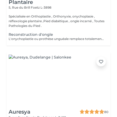
Plantaire
5, Rue du Brill
Foetz L-3898
Spécialisée en Orthoplastie , Orthonyxie, onychoplasie ,
réflexologie plantaire ,Pied diabétique , ongle incarné , Toutes
Pathologies du Pied .
Reconstruction d'ongle
L'onychoplastie ou prothèse unguéale remplace totalement ou partiellement l'ongle absent ou déformé. ongle mycosé Ce faux ongle est fabriqué à base d'une résine composite photopolymerisation sous forme de pâte transparente, devenant dure par photopolymérisation par une lampe LED Haute densité.
Auresya
80