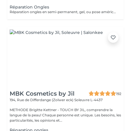
Réparation Ongles
Réparation ongles en semi-permanent, gel, ou pose américaine. Les réparations ne sont pas facturées si la pose a été réalisée dans notre institut ET si la pose date de moins d'une semaine et demi.
MBK Cosmetics by Jil
192
194, Rue de Differdange (Zolwer eck)
Soleuvre L-4437
METHODE Brigitte Kettner - TOUCH BY JIL, comprendre la
langue de la peau! Chaque personne est unique. Les besoins, les
particularités, les opinions et...
Réparation ongles