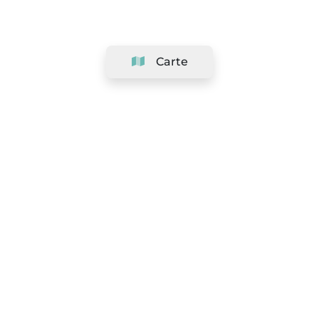
Carte
Société
Support
Équipe
&
Carrières
Référencer votre salon
Légal
Exercer le droit de rétractation