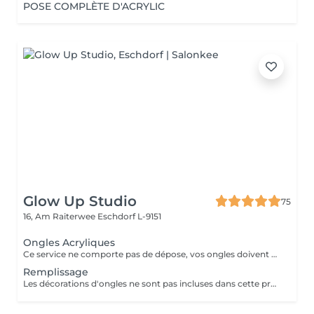
POSE COMPLÈTE D'ACRYLIC
Glow Up Studio
75
16, Am Raiterwee
Eschdorf L-9151
Ongles Acryliques
Ce service ne comporte pas de dépose, vos ongles doivent être nu pour ce service si vos ongles nécessite une dépose veuillez choisir la "Dépose ancienne pose" merci. Les décorations d'ongles ne sont pas incluses dans cette prestation et doivent être réservées séparément!
Remplissage
Les décorations d'ongles ne sont pas incluses dans cette prestation et doivent être réservées séparément!