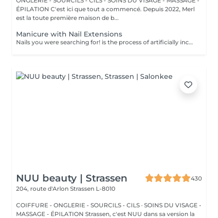
ONGLERIE - SOURCILS - CILS - SOINS DU VISAGE - MASSAGE -
ÉPILATION C'est ici que tout a commencé. Depuis 2022, Merl
est la toute première maison de b...
Manicure with Nail Extensions
Nails you were searching for! is the process of artificially increasing the length of the nail using polygel material in order to correct the defects of the natural nail delamination and weakness of the nail plate. Our masters do edged, hardware, or combined manicure. How is polygel extension done? - removal of old semi-permanent (if needed) - rough skin is removed - the shape of the nail plate is corrected - the cuticle and side ridges are corrected - polygel is applied - semi-permanent nail polish is applied - cuticle oil and hand cream are applied Age restrictions: recommended to do from 16 years. Post procedure recommendations: there are no post recommendations for this procedure. Frequency: once in 3 weeks.
NUU beauty | Strassen
430
204, route d'Arlon
Strassen L-8010
COIFFURE - ONGLERIE - SOURCILS - CILS · SOINS DU VISAGE -
MASSAGE - ÉPILATION Strassen, c'est NUU dans sa version la