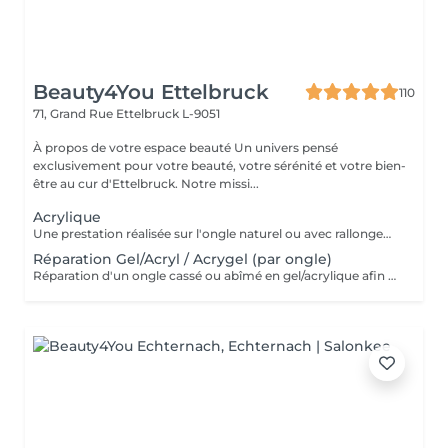
Beauty4You Ettelbruck
110
71, Grand Rue
Ettelbruck L-9051
À propos de votre espace beauté Un univers pensé
exclusivement pour votre beauté, votre sérénité et votre bien-
être au cur d'Ettelbruck. Notre missi...
Acrylique
Une prestation réalisée sur l'ongle naturel ou avec rallongement, idéale pour des ongles solides, élégants et durables. * Préparation de l'ongle naturel * Mise en forme des ongles * Travail des cuticules * Application de l'acrylique * Finition au choix * 2 décorations incluses
Réparation Gel/Acryl / Acrygel (par ongle)
Réparation d'un ongle cassé ou abîmé en gel/acrylique afin de restaurer sa forme, sa solidité et son esthétique. Ce service est réalisé uniquement sur les ongles nécessitant une réparation.