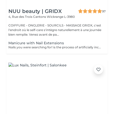
NUU beauty | GRIDX
97
4, Rue des Trois Cantons
Wickrange L-3980
COIFFURE - ONGLERIE - SOURCILS - MASSAGE GRIDX, c'est
l'endroit où le self-care s'intègre naturellement à une journée
bien remplie. Venez avant de pa...
Manicure with Nail Extensions
Nails you were searching for! is the process of artificially increasing the length of the nail using polygel material in order to correct the defects of the natural nail delamination and weakness of the nail plate. Our masters do edged, hardware, or combined manicure. How is polygel extension done? - removal of old semi-permanent (if needed) - rough skin is removed - the shape of the nail plate is corrected - the cuticle and side ridges are corrected - polygel is applied - semi-permanent nail polish is applied - cuticle oil and hand cream are applied Age restrictions: recommended to do from 16 years. Post procedure recommendations: there are no post recommendations for this procedure. Frequency: once in 3 weeks.