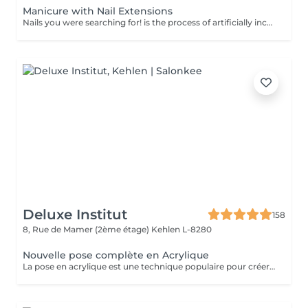
Manicure with Nail Extensions
Nails you were searching for! is the process of artificially increasing the length of the nail using polygel material in order to correct the defects of the natural nail delamination and weakness of the nail plate. Our masters do edged, hardware, or combined manicure. How is polygel extension done? - removal of old semi-permanent (if needed) - rough skin is removed - the shape of the nail plate is corrected - the cuticle and side ridges are corrected - polygel is applied - semi-permanent nail polish is applied - cuticle oil and hand cream are applied Age restrictions: recommended to do from 16 years. Post procedure recommendations: there are no post recommendations for this procedure. Frequency: once in 3 weeks.
Deluxe Institut
158
8, Rue de Mamer (2ème étage)
Kehlen L-8280
Nouvelle pose complète en Acrylique
La pose en acrylique est une technique populaire pour créer des ongles parfaits, durables et résistants. Elle permet de prolonger la longueur des ongles et d'obtenir une finition lisse et professionnelle. Ce soin est particulièrement recommandé pour celles qui souhaitent des ongles solides et durables. L'acrylique remplace le gel.