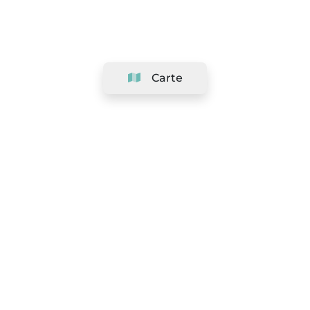
Carte
Société
Support
Équipe
&
Carrières
Référencer votre salon
Légal
Exercer le droit de rétractation