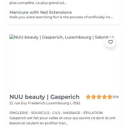
plus complète. Le plus grand sal...
Manicure with Nail Extensions
Nails you were searching for! is the process of artificially increasing the length of the nail using polygel material in order to correct the defects of the natural nail delamination and weakness of the nail plate. Our masters do edged, hardware, or combined manicure. How is polygel extension done? - removal of old semi-permanent (if needed) - rough skin is removed - the shape of the nail plate is corrected - the cuticle and side ridges are corrected - polygel is applied - semi-permanent nail polish is applied - cuticle oil and hand cream are applied Age restrictions: recommended to do from 16 years. Post procedure recommendations: there are no post recommendations for this procedure. Frequency: once in 3 weeks.
NUU beauty | Gasperich
379
21, rue Evy Friederich
Luxembourg L-1552
ONGLERIE - SOURCILS - CILS - MASSAGE - ÉPILATION
Gasperich est fait pour celles et ceux qui savent ce dont ils ont
besoin et veulent en profiter tran...