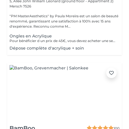
5, Allée John William Léonard (ground floor - Appartment 2)
Mersch 7526
"PM MasterAesthetics" by Paula Moreira est un salon de beauté
renommé, garantissant une satisfaction à 100% avec 15 ans
d'expérience. Reconnu comme M...
Ongles en Acrylique
Pour bénéficier d un prix de 45€, vous devez acheter une seule fois le kit individuel comprenant tout le matériel non jetable nécessaire , qui sera conserve pour nous pour de futurs rendez-vous, garantissant ainsi une meilleure hygiène.* *renouvelabre chaque année.
Dépose complète d'acrylique + soin
BamBoo
100