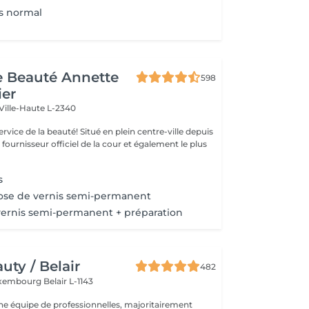
s normal
de Beauté Annette
598
ier
Ville-Haute L-2340
uté! Situé en plein centre-ville depuis
st fournisseur officiel de la cour et également le plus
s
ose de vernis semi-permanent
ernis semi-permanent + préparation
ty / Belair
482
xembourg Belair L-1143
 équipe de professionnelles, majoritairement