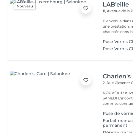
LAB'eille
Nouveau
11, Avenue de la
Bienvenue dans 
une prestation, n'hésite
chaussée dans la 
Pose Vernis C
Pose Vernis C
Charlen's
2, Rue Glesener
G
NOUVEAU : ouver
SAMEDI L'incontournable institut de beauté à Luxembourg. Nous
sommes connues 
Pose de verni
Forfait manuc
permanent
Dépose de ver