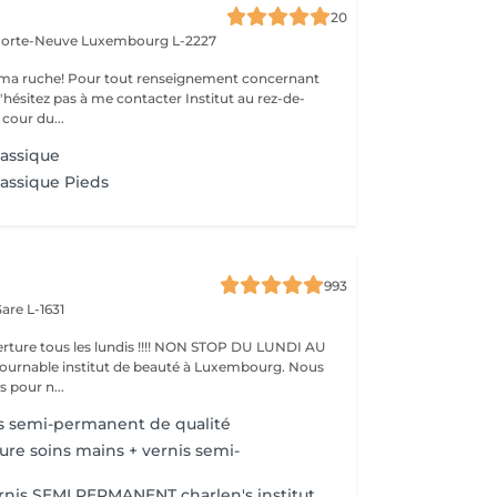
20
 Porte-Neuve
Luxembourg L-2227
ma ruche! Pour tout renseignement concernant
z pas à me contacter Institut au rez-de-
cour du...
lassique
lassique Pieds
993
are L-1631
ture tous les lundis !!!! NON STOP DU LUNDI AU
pour n...
s semi-permanent de qualité
ure soins mains + vernis semi-
nis SEMI PERMANENT charlen's institut