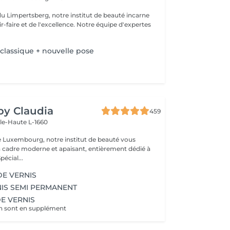
du Limpertsberg, notre institut de beauté incarne
t de l'excellence. Notre équipe d'expertes
 classique + nouvelle pose
 by Claudia
459
lle-Haute L-1660
e Luxembourg, notre institut de beauté vous
n cadre moderne et apaisant, entièrement dédié à
re bien-être. Spécial...
DE VERNIS
IS SEMI PERMANENT
DE VERNIS
ch sont en supplément