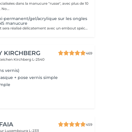
cialisées dans la manucure "russe", avec plus de 10
ans d'expérience. No...
mi-permanent/gel/acrylique sur les ongles
ANS manucure
Le retrait complet sera réalisé délicatement avec un embout spécial de ponceuse à ongles. Inclus dans la prestation : Façonner et limer les ongles.
Y KIRCHBERG
469
steichen
Kirchberg L-2540
s vernis)
asque + pose vernis simple
imple
 FAIA
459
eur
Luxembourg L-2311