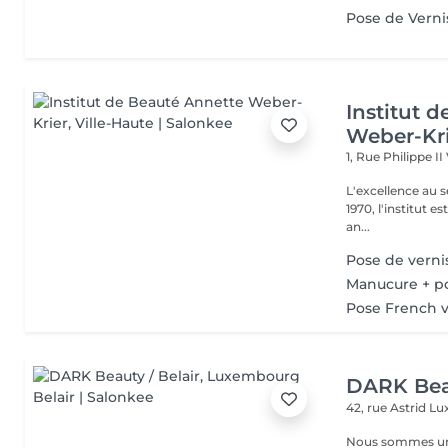
Pose de Verni
Institut 
Weber-Kr
1, Rue Philippe II
L'excellence au service de la bea
1970, l'institut e
an...
Pose de verni
Manucure + p
Pose French v
DARK Beau
42, rue Astrid
Lu
Nous sommes une