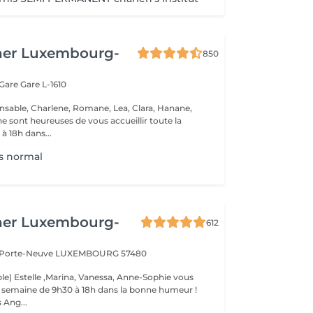
her Luxembourg-
850
 Gare
Gare L-1610
nsable, Charlene, Romane, Lea, Clara, Hanane,
e sont heureuses de vous accueillir toute la
à 18h dans...
s normal
her Luxembourg-
612
a Porte-Neuve
LUXEMBOURG 57480
le) Estelle ,Marina, Vanessa, Anne-Sophie vous
la semaine de 9h30 à 18h dans la bonne humeur !
 Ang...