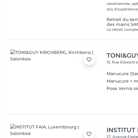
ukrainiennes, spé
Retrait du se
des mains S
TONI&GU
13, Rue Edward 
Manucure (San
Manucure + m
Pose Vernis s
INSTITUT
27, Avenue Past