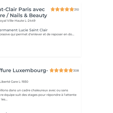
t-Clair Paris avec
310
re / Nails & Beauty
Royal
Ville-Haute L-2449
ermanent Lucie Saint Clair
Technique non abrasive qui permet d'enlever et de reposer en douceur votre semi-permanent. Tenue ,brillance impeccable
iffure Luxembourg-
308
 Liberté
Gare L-1930
llons dans un cadre chaleureux avec ou sans
re équipe suit des stages pour répondre à l'attente
les...