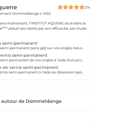
Aquene
214
ternach
Dommeldange L-1453
1 ans maintenant, l'INSTITUT AQUENE situé dans le
**** séduit ses clients par son efficacité, ses rituels
is semi-permanent
Pose d'un vernis semi-permanent (sans gel) sur vos ongles naturels. La manucure est comprise dans le prix.
vernis semi-permanent
Enlever le vernis semi-permanent de vos ongles à l'aide d'un produit spécial + limage des ongles
e de vernis semi-permanent
Retirer l'ancien vernis semi-permanent à l'aide du dissolvant spécial et refaire une nouvelle pose. La manucure est comprise dans le prix.
re autour de Dommeldange