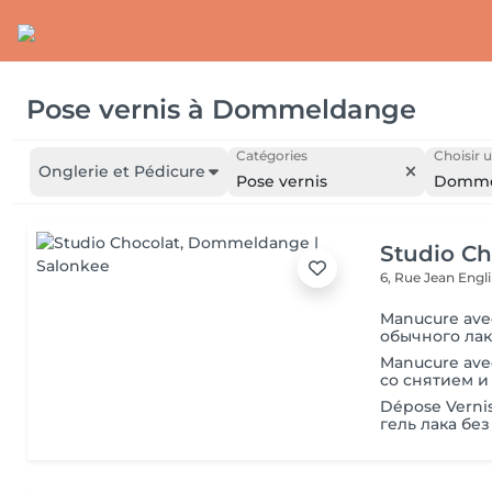
Pose vernis
à
Dommeldange
Catégories
Choisir u
Onglerie et Pédicure
Pose vernis
Domme
Studio Ch
6, Rue Jean Engl
Manucure ave
обычного лак
Manucure ave
со снятием и
Dépose Verni
гель лака бе