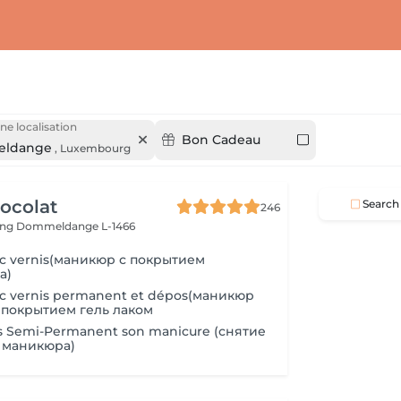
ne localisation
Bon Cadeau
ldange
,
Luxembourg
ocolat
Search
246
ing
Dommeldange L-1466
c vernis(маникюр с покрытием
а)
c vernis permanent et dépos(маникюр
 покрытием гель лаком
s Semi-Permanent son manicure (снятие
з маникюра)