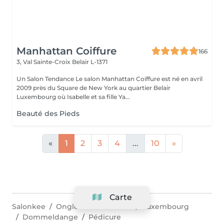
Manhattan Coiffure
166
3, Val Sainte-Croix
Belair L-1371
Un Salon Tendance Le salon Manhattan Coiffure est né en avril
2009 près du Square de New York au quartier Belair
Luxembourg où Isabelle et sa fille Ya...
Beauté des Pieds
«
1
2
3
4
...
10
»
Carte
Salonkee
Onglerie et Pédicure
Luxembourg
Dommeldange
Pédicure