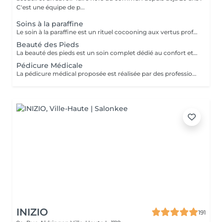
C'est une équipe de p...
Soins à la paraffine
Le soin à la paraffine est un rituel cocooning aux vertus profondément nourrissantes et réparatrices. Grâce à la chaleur douce de la paraffine, la peau est intensément hydratée, assouplie et apaisée. Ce soin est particulièrement recommandé pour les mains sèches, abîmées ou sensibles, laissant la peau douce, lisse et visiblement régénérée des la première séance.
Beauté des Pieds
La beauté des pieds est un soin complet dédié au confort et a l'esthétique des pieds. Elle comprend la mise en forme des ongles, le soin des cuticules, le travail des callosités et l'hydratation pour une peau douce et soignée. Idéal pour retrouver des pieds nets et élégants, ce soin procure une sensation immédiate de légèreté et de bien-être.
Pédicure Médicale
La pédicure médical proposée est réalisée par des professionnelles diplômées en tant que tel. La pédicure médicale est un soin spécifique destiné à traiter les affections courantes du pied tout en assurant confort et hygiène irréprochable. Elle comprend le traitement des ongles incarnés, cors, durillons, callosités, ainsi que le soin des ongles et de la peau. Réalisée avec des techniques professionnelles, et du matériel stérilisé, cette prestation vise à soulager durablement les douleurs, prévenir les récidives et préserver la santé du pied.
INIZIO
191