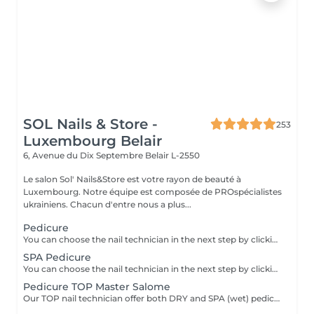
SOL Nails & Store -
253
Luxembourg Belair
6, Avenue du Dix Septembre
Belair L-2550
Le salon Sol' Nails&Store est votre rayon de beauté à
Luxembourg. Notre équipe est composée de PROspécialistes
ukrainiens. Chacun d'entre nous a plus...
Pedicure
You can choose the nail technician in the next step by clicking "Select employee". PEDICURE includes: Nail shaping Cuticle care Rough skin and side ridges removal Heels cleaning Buffing If you choose "with SEMI-PERMANENT polish" The semi-permanent polish application is added. If you choose "toes with polish" (no full foot treatment) The semi-permanent or regular polish application is added. NO full feet treatment - without heels cleaning and polish. If you choose "Removal" includes old gel removal only and NO toes and foot treatment.
SPA Pedicure
You can choose the nail technician in the next step by clicking "Select employee". SPA PEDICURE includes: Warm water soak Nail shaping Cuticle care Rough skin and side ridges removal Heels cleaning Buffing If you choose "with SEMI-PERMANENT polish": Semi-permanent polish application is added. If you choose "toes with polish" (no full foot treatment): Semi-permanent or regular polish application is added. No full feet treatment without heels cleaning and polish on skin. If you choose "Removal": Includes old gel removal only no toes or foot treatment.
Pedicure TOP Master Salome
Our TOP nail technician offer both DRY and SPA (wet) pedicure. So you can choose the format that suits you best.