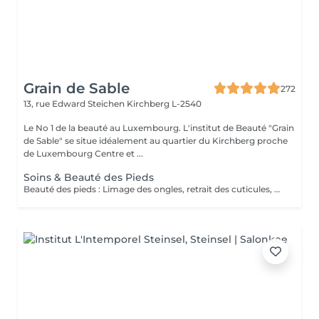
Grain de Sable
272
13, rue Edward Steichen
Kirchberg L-2540
Le No 1 de la beauté au Luxembourg. L'institut de Beauté "Grain
de Sable" se situe idéalement au quartier du Kirchberg proche
de Luxembourg Centre et ...
Soins & Beauté des Pieds
Beauté des pieds : Limage des ongles, retrait des cuticules, utilisation de la râpe pour les callosités et massage avec crème hydratante. Pédicure : Beauté des pieds + traitement des ongles incarnés/infectés + utilisation du bistouri pour les callosités.