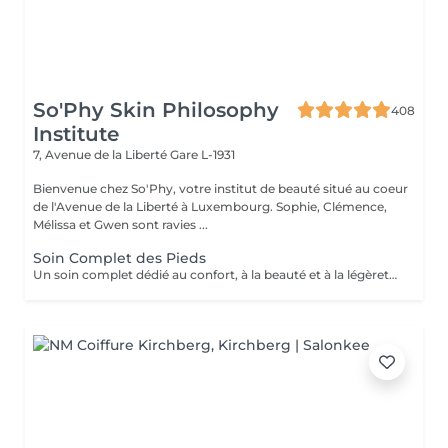
So'Phy Skin Philosophy
408
Institute
7, Avenue de la Liberté
Gare L-1931
Bienvenue chez So'Phy, votre institut de beauté situé au coeur
de l'Avenue de la Liberté à Luxembourg. Sophie, Clémence,
Mélissa et Gwen sont ravies ...
Soin Complet des Pieds
Un soin complet dédié au confort, à la beauté et à la légèreté des pieds. Le soin débute par un bain de pieds relaxant, suivi d'une exfoliation douce afin d'éliminer les cellules mortes et retrouver une peau plus lisse et souple. Un masque nourrissant est ensuite appliqué pour hydrater en profondeur, tandis que les ongles et les cuticules sont soigneusement travaillés pour un résultat net et soigné. Le soin se prolonge par un moment de détente, apportant une sensation immédiate de confort et de légèreté. Les pieds sont plus doux, la peau nourrie et les ongles parfaitement soignés. Le vernis classique n'est pas proposé à l'institut. Si vous le souhaitez, nous pouvons toutefois réaliser la pose avec votre propre vernis en sélectionnant l'option correspondante.