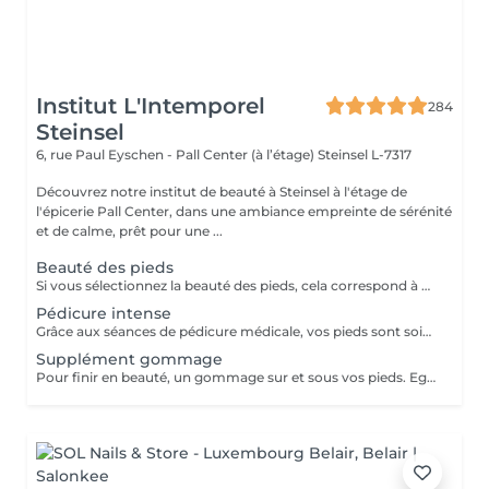
Institut L'Intemporel
284
Steinsel
6, rue Paul Eyschen - Pall Center (à l’étage)
Steinsel L-7317
Découvrez notre institut de beauté à Steinsel à l'étage de
l'épicerie Pall Center, dans une ambiance empreinte de sérénité
et de calme, prêt pour une ...
Beauté des pieds
Si vous sélectionnez la beauté des pieds, cela correspond à couper et limer les ongles, repousser et couper mes cuticules, râper et masser les pieds. Si vous avez des soucis tels que : cors, ongles incarnés, ongles épaissis, mycoses ou tout autre douleur spécifique merci de sélectionner la pédicure qui est médicale.
Pédicure intense
Grâce aux séances de pédicure médicale, vos pieds sont soignés et traités en profondeur. En termes de soins de soi, les pieds sont souvent la partie du corps oubliée. C'est pourtant l'une de celles qui subit le plus votre quotidien. Ongles incarnés, cors, durillons et autres crevasses, sont des sources d'inconfort qui peuvent aisément être évitées si un soin est apporté assez tôt . Nos séances de pédicure médicale vous permettent une prise en charge complète de vos pieds. Du soin d'entretien au traitement plus profond, vos pieds sont massés, traités et soignés avec toute l'expertise de nos pédicures. Conseillée toutes les 4 semaines.
Supplément gommage
Pour finir en beauté, un gommage sur et sous vos pieds. Egalement entre les orteils. Pour une meilleure pénétration de la crème pieds.