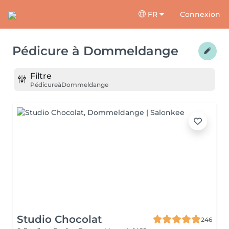
FR
Connexion
Pédicure
à
Dommeldange
Filtre
Pédicure
à
Dommeldange
Studio Chocolat
246