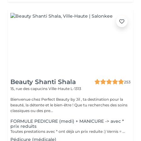
Beauty Shanti Shala
253
15, rue des capucins
Ville-Haute L-1313
Bienvenue chez Perfect Beauty by Jil , ta destination pour la
beauté, la détente et le bien-être ! Que tu recherches des soins
classiques ou des pre...
FORMULE PEDICURE (medi) + MANICURE -> avec *
prix reduits
Toutes prestations avec * ont déjà un prix reduite :) Vernis = Couleur normal qu'on sait retirer soi-même avec du disslovant. Prend 30min pour sècher et tient 2-4 jours sur les mains et 1 mois sur les pieds. Semi = Se fait secher sous la lampe LED et se fait retirer par l'esthéticienne de préférence (y compris dans le prix). Il tient 3 semaines sur les mains et 4-5 semaines sur les pieds. Il sera seche immédiatement. Peut abîmer les ongles si c'est fait trop souvent, sans pause.
Pédicure (médicale)