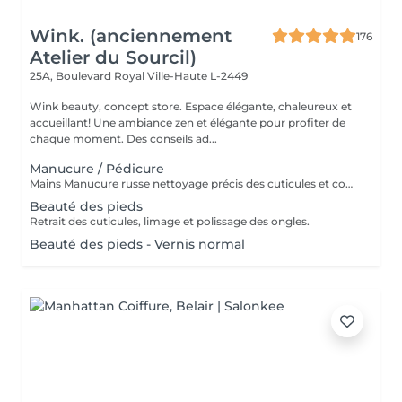
Wink. (anciennement
176
Atelier du Sourcil)
25A, Boulevard Royal
Ville-Haute L-2449
Wink beauty, concept store. Espace élégante, chaleureux et
accueillant! Une ambiance zen et élégante pour profiter de
chaque moment. Des conseils ad...
Manucure / Pédicure
Mains Manucure russe nettoyage précis des cuticules et contour des ongles. Application d'un vernis semi-permanent qui dure 3 à 4 semaines. Résultat naturel, brillant et résistant aux chocs. Pieds Retrait des cuticules, limage et polissage des ongles. Application de la base semi-permanent : protège l'ongle naturel et favorise l'adhérence. Application de la couleur semi-permanent : couche uniforme pour une finition parfaite.
Beauté des pieds
Retrait des cuticules, limage et polissage des ongles.
Beauté des pieds - Vernis normal