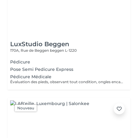
LuxStudio Beggen
170A, Rue de Beggen
beggen L-1220
Pédicure
Pose Semi Pedicure Express
Pédicure Médicale
Évaluation des pieds, observant tout condition, ongles encarnes, cour, callosités ! En cas de infections, champignons, micose ou les problèmes cotanés, recomandez une visite chez le podologue si necessaire. Desinfection des Pieds avec solution antiseptique. Retrait du Vernis Précédent avec un dissolvant pour nettoyer complètement les ongles des pieds. Coupez, desencarnes et Modelez les ongles avec une pance et lime, Pousses les Cuticules avec batone pour repousser doucement vers l'arrière et coupez les excès, Coupez avec bisturi les callosites si necessaire Traitement avec une rape pour eliminer les cellules mortes et les callosites, sans besoin d'immersion dans l'eau. Application d'un gommage supplementaire si necessaire. Hydratation Intense avec crème et les cuticules pour maintenir la peau douce, Appliquez une base transparent pour protéger les ongles. Attendez suffisamment de tempos pour sèc
Nouveau