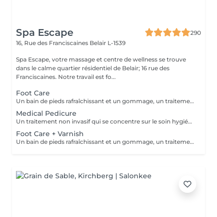
Spa Escape
290
16, Rue des Franciscaines
Belair L-1539
Spa Escape, votre massage et centre de wellness se trouve
dans le calme quartier résidentiel de Belair; 16 rue des
Franciscaines. Notre travail est fo...
Foot Care
Un bain de pieds rafraîchissant et un gommage, un traitement des ongles et des cuticules, un massage des jambes et des pieds. Une sensation de détente et de calme accentue ce traitement.
Medical Pedicure
Un traitement non invasif qui se concentre sur le soin hygiénique et esthétique des ongles des pieds et de la plante des pieds après une évaluation complète de vos pieds et de vos ongles. Ce traitement est suivi d'un massage des pieds.
Foot Care + Varnish
Un bain de pieds rafraîchissant et un gommage, un traitement des ongles et des cuticules, un massage des jambes et des pieds. Une sensation de détente et de calme accentue ce traitement. Il est suivi de l'application d'un vernis à ongles de votre choix.