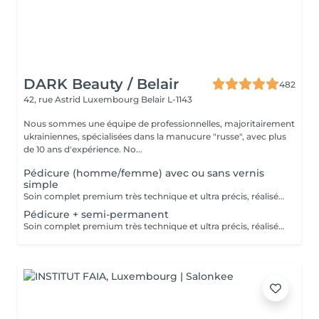
DARK Beauty / Belair
482
42, rue Astrid
Luxembourg Belair L-1143
Nous sommes une équipe de professionnelles, majoritairement
ukrainiennes, spécialisées dans la manucure "russe", avec plus
de 10 ans d'expérience. No...
Pédicure (homme/femme) avec ou sans vernis
simple
Soin complet premium très technique et ultra précis, réalisé principalement à la ponceuse afin d'obtenir un contour d'ongle parfaitement net et une application du vernis au plus près, voire légèrement sous la cuticule. Cette technique permet de retarder visuellement la repousse d'environ 10 jours. Résultat visuel : -Ongles extrêmement soignés, contours nets, forme impeccable -Effet Instagram / photo studio : propre, précis, sans petites peaux apparentes Contenu de la prestation : -Dépose de l'ancien vernis semi-permanent (si besoin, choisissez dans cet écran svp cette option de réservation) -Préparation très minutieuse de la plaque de l'ongle -Limer les ongles -Traitement délicat des cuticules -Elimination des peaux mortes -Talons nettoyés -Application d'un vernis simple transparent (si vous le souhaitez) OU application de votre propre vernis simple (si besoin, choisissez dans cet écran svp cette option de réservation) -Application d'huile pour cuticules et de crème pour les pieds
Pédicure + semi-permanent
Soin complet premium très technique et ultra précis, réalisé principalement à la ponceuse afin d'obtenir un contour d'ongle parfaitement net et une application du vernis au plus près, voire légèrement sous la cuticule. Cette technique permet de retarder visuellement la repousse d'environ 10 jours. Résultat visuel : -Ongles extrêmement soignés, contours nets, forme impeccable -Effet Instagram / photo studio : propre, précis, sans petites peaux apparentes Une solution parfaite pour des ongles impeccables et durables : -Tenue moyenne : Jusqu'à 6 semaines !!!! Contenu de la prestation : -Dépose de l'ancien vernis semi-permanent (si besoin, déjà inclus dans ce prix/service) -Préparation très minutieuse de la plaque de l'ongle -Limer les ongles -Traitement délicat des cuticules -Elimination des peaux mortes -Talons nettoyés -Application du vernis semi-permanent -Application d'huile pour cuticules et de crème pour les pieds Optionnel : -Prix par ongle pour décoration jusqu'à 5 ongles (réservez svp "AVEC décoration simple" dans ce cas) +3€ par ongle -Prix pour décoration simple (French, Chrome, Baby Boomer, Cat Eyes, Stickers, Foil) 6-10 ongles -> +20€ -Prix pour décoration complexe (3D, Dessins à la mains, Stamping, French avec Chrome, Baby Boomer avec Chrome, French avec Cat Eyes) 6-10 ongles -> +30€ -Extension/reconstruction de maximum 2 ongles (réservez svp "AVEC extension/reconstruction" dans ce cas) +10€ par ongle