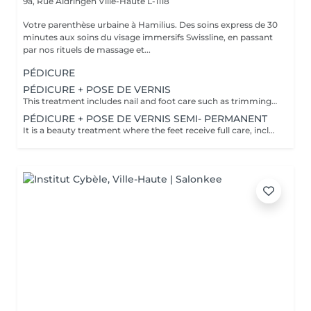
9a, Rue Aldringen
Ville-Haute L-1118
Votre parenthèse urbaine à Hamilius. Des soins express de 30
minutes aux soins du visage immersifs Swissline, en passant
par nos rituels de massage et...
PÉDICURE
PÉDICURE + POSE DE VERNIS
This treatment includes nail and foot care such as trimming, shaping, cuticle care, and exfoliation, followed by the application of nail polish. It leaves feet looking polished and well-groomed, enhancing both health and beauty of nails and skin.
PÉDICURE + POSE DE VERNIS SEMI- PERMANENT
It is a beauty treatment where the feet receive full care, including nail trimming, shaping, and skin exfoliation, followed by the application of a semi-permanent nail polish. The semi-permanent polish is applied in thin layers, each cured under a UV or LED lamp to harden it, resulting in a long-lasting, chip-resistant, and glossy finish. This service leaves the toenails beautifully colored and durable, with the skin and nails refreshed and well-groomed.