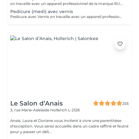
on travaille avec un appareil professionnel de la marque RUCK, bain de pieds, coupe et limage des ongles, enlève de la peau dure (coupe et/ou limage), polissage des ongles, nettoyage des cuticules, ongles incarnés et corps seront traités
Pedicure (medi) avec vernis
Pedicure avec Vernis on travaille avec un appareil professionnel de la marque RUCK, bain de pieds, coupe et limage des ongles, enlève de la peau dure (coupe et/ou limage), polissage des ongles, nettoyage des cuticules, ongles incarnés et corps seront traités et massage pieds Vernis = Couleur normal qu'on sait retirer soi-même avec du disslovant. Prend 30min pour sècher et tient 2-4 jours sur les mains et 1 mois sur les pieds. Semi = Se fait secher sous la lampe LED et se fait retirer par l'esthéticienne de préférence (y compris dans le prix). Il tient 3 semaines sur les mains et 4-5 semaines sur les pieds. Il sera seche immédiatement. Peut abîmer les ongles si c'est fait trop souvent, sans pause.
Le Salon d’Anais
255
3, rue Marie-Adelaïde
Hollerich L-2128
Anais, Laura et Doriane vous invitent à vivre une parenthèse
d'exception. Vous serez accueillis dans un cadre raffiné et feutré
pour y passer un déli...