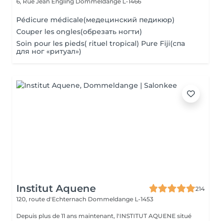
6, Rue Jean Engling
Dommeldange L-1466
Pédicure médicale(медецинский педикюр)
Couper les ongles(обрезать ногти)
Soin pour les pieds( rituel tropical) Pure Fiji(спа
для ног «ритуал»)
Institut Aquene
214
120, route d'Echternach
Dommeldange L-1453
Depuis plus de 11 ans maintenant, l'INSTITUT AQUENE situé