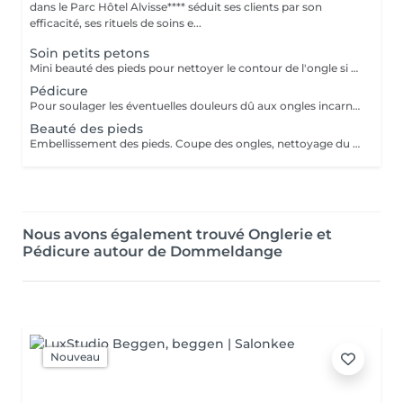
dans le Parc Hôtel Alvisse**** séduit ses clients par son
efficacité, ses rituels de soins e...
Soin petits petons
Mini beauté des pieds pour nettoyer le contour de l'ongle si nécessaire. Si l'enfant le souhaite nous lui offrons la pose vernis avec les couleurs biosourcées totalement naturelles.
Pédicure
Pour soulager les éventuelles douleurs dû aux ongles incarnés, cors. L'usage du bistouri pour enlever de simple callosités sera considéré comme une pédicure.
Beauté des pieds
Embellissement des pieds. Coupe des ongles, nettoyage du contour des cuticules et râpe pour poncer le dessous des pieds.
Nous avons également trouvé Onglerie et
Pédicure autour de Dommeldange
Nouveau