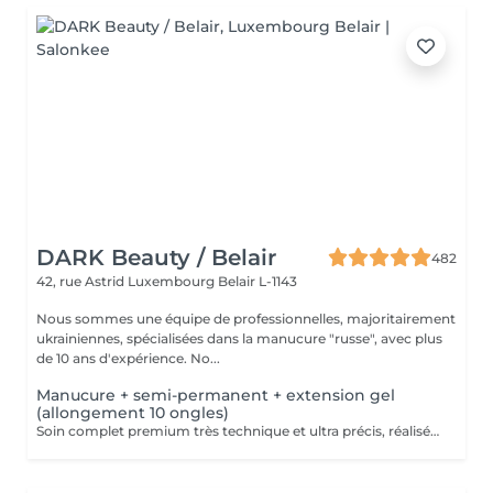
DARK Beauty / Belair
482
42, rue Astrid
Luxembourg Belair L-1143
Nous sommes une équipe de professionnelles, majoritairement
ukrainiennes, spécialisées dans la manucure "russe", avec plus
de 10 ans d'expérience. No...
Manucure + semi-permanent + extension gel
(allongement 10 ongles)
Soin complet premium très technique et ultra précis, réalisé principalement à la ponceuse afin d'obtenir un contour d'ongle parfaitement net et une application du vernis au plus près, voire légèrement sous la cuticule. Cette technique permet de retarder visuellement la repousse d'environ 10 jours. Résultat visuel : -Ongles extrêmement soignés, contours nets, forme impeccable -Effet Instagram / photo studio : propre, précis, sans petites peaux apparentes Pendant ce service, nous augmenterons également la longueur de vos ongles en utilisant du gel spécialisé, garantissant un résultat naturel et magnifique. Cette 'EXTENSION' ne nécessite qu'une seule intervention, après quoi les rendez-vous ultérieurs seront désignés comme 'Manucure + vernis semi-permanent + renforcement gel (ongles longs ou cassants)'. -Tenue moyenne : Jusqu'à 4 semaines !!!! Contenu de la prestation : -Dépose de l'ancien vernis semi-permanent et/ou gel (si besoin, déjà inclus dans ce prix/service) -Préparation très minutieuse de la plaque de l'ongle -Elimination des peaux mortes -Façonner et limer les ongles -Traitement délicat des cuticules -Extension et renforcement des ongles en gel -Correction de la forme de l'ongle -Application du vernis semi-permanent -Application d'huile pour cuticules et de crème pour les main Optionnel : -EXTENSION longueur supérieure au 4ème marquage -> +20€ (réservez svp "AVEC décoration complexe" dans ce cas) -Prix par ongle pour décoration jusqu'à 5 ongles (réservez svp "AVEC décoration simple" dans ce cas) +3€ par ongle -Prix pour décoration simple (French, Chrome, Baby Boomer, Cat Eyes, Stickers, Foil) 6-10 ongles -> +20€ -Prix pour décoration complexe (3D, Dessins à la mains, Stamping, French avec Chrome, Baby Boomer avec Chrome, French avec Cat Eyes) 6-10 ongles -> +30€