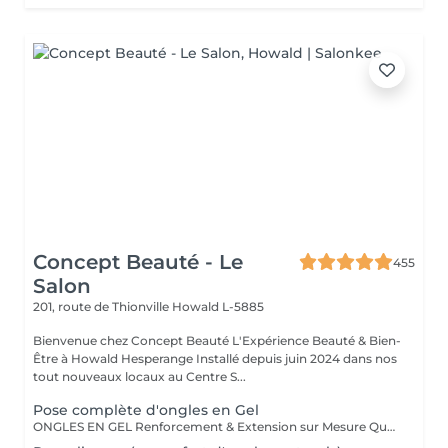
Concept Beauté - Le
455
Salon
201, route de Thionville
Howald L-5885
Bienvenue chez Concept Beauté L'Expérience Beauté & Bien-
Être à Howald Hesperange Installé depuis juin 2024 dans nos
tout nouveaux locaux au Centre S...
Pose complète d'ongles en Gel
ONGLES EN GEL Renforcement & Extension sur Mesure Que vous souhaitiez allonger, renforcer ou corriger vos ongles, la technique du gel ProNails permet d'obtenir des ongles impeccables, résistants et naturels. Pourquoi choisir les ongles en gel ? Adapté aux ongles fragiles ou cassants Permet d'obtenir une longueur et une forme personnalisées Finition naturelle ou sophistiquée selon vos envies Remplissage conseillé toutes les 3 à 4 semaines Possibilité de French manucure, effet babyboomer ou nail art selon vos envies !