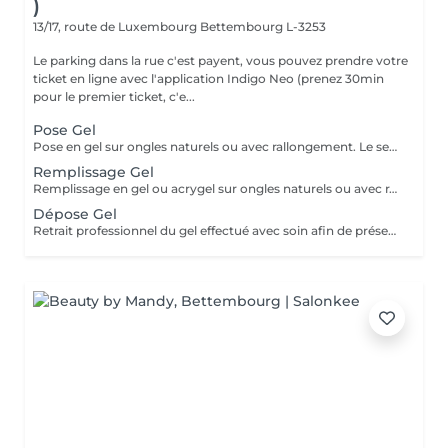
)
13/17, route de Luxembourg
Bettembourg L-3253
Le parking dans la rue c'est payent, vous pouvez prendre votre
ticket en ligne avec l'application Indigo Neo (prenez 30min
pour le premier ticket, c'e...
Pose Gel
Pose en gel sur ongles naturels ou avec rallongement. Le service comprend la manucure russe, la construction complète en gel, l'architecture adaptée à l'ongle et une finition lisse et résistante.
Remplissage Gel
Remplissage en gel ou acrygel sur ongles naturels ou avec rallongement existant. Le service comprend la manucure russe, la correction de l'architecture, le renforcement de la structure en gel et une finition lisse, uniforme et résistante.
Dépose Gel
Retrait professionnel du gel effectué avec soin afin de préserver l'ongle naturel. Le service comprend la manucure russe, la mise en forme de l'ongle et une pose de vernis traditionnel transparent, pour une finition propre, soignée et naturelle.