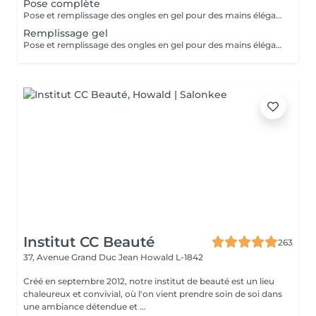
Pose complète
Pose et remplissage des ongles en gel pour des mains élégantes et durables. La French et le Babyboomer entraînent un supplément de 7 €. Pour toute décoration (brillants, dessins, motifs), à partir de la deuxième ongle décoré, un coût supplémentaire de 3 € sera appliqué.
Remplissage gel
Pose et remplissage des ongles en gel pour des mains élégantes et durables. La French et le Babyboomer entraînent un supplément de 7 €. Pour toute décoration (brillants, dessins, motifs), à partir de la deuxième ongle décoré, un coût supplémentaire de 3 € sera appliqué.
Institut CC Beauté
263
37, Avenue Grand Duc Jean
Howald L-1842
Créé en septembre 2012, notre institut de beauté est un lieu
chaleureux et convivial, où l'on vient prendre soin de soi dans
une ambiance détendue et ...