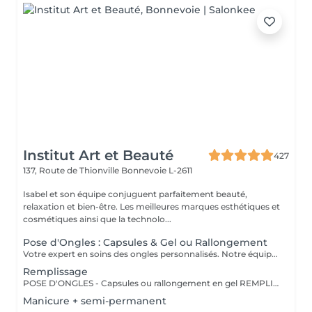
Institut Art et Beauté
427
137, Route de Thionville
Bonnevoie L-2611
Isabel et son équipe conjuguent parfaitement beauté,
relaxation et bien-être. Les meilleures marques esthétiques et
cosmétiques ainsi que la technolo...
Pose d'Ongles : Capsules & Gel ou Rallongement
Votre expert en soins des ongles personnalisés. Notre équipe de prothésistes ongulaires diplômées vous offre une gamme complète de services pour des ongles magnifiques et durables. Expertise et Professionnalisme : Prothésistes qualifiées et expérimentées : o Isabel o Francesca o Fatima o Deborah o Patricia o Mirza Des produits de haute qualité, aux couleurs variées pour des résultats éclatants et durables. Garantie de beauté et santé de vos ongles. Services adaptés à vos goûts et votre personnalité Capsules pour allonger rapidement vos ongles. Rallongement en Gel : Pour un résultat naturel et durable. Remplissage toute les 3 a 4 semaines pour comble la repousse et préserve l'intégrité de la pose initiale. Manucure Soins et esthétisme pour des ongles en pleine santé et élégants. Nos Techniques Manucure Combinée : Soins complets et embellissement. Vernis Semi-Permanent : Couleur durable sans pose de gel. Chablon ou Capsules : Pose traditionnelle ou look naturel.
Remplissage
POSE D'ONGLES - Capsules ou rallongement en gel REMPLISSAGE MANUCURE Nos prothésistes ongulaire diplômée vous accueille dans notre espace d'esthétique des soins des ongles personnalisés. Nos maîtrisons des méthodes qui sauront vous permettre de garder de beaux ongles durablement avec le stylise en fonction de vos goûts et de votre personnalité : manucure combinée, pose de vernis semi-permanent, remplissage, pose complète au chablon ou capsules. Nos produits à la pointe des tendances, de haute qualité, des couleurs dotées d'une pigmentation multiples.
Manicure + semi-permanent