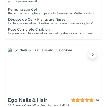
pour y passer un déli...
Remplissage Gel
Retouche des ongles en gel après 3 semaines. Cette prestation va permettre d'entretenir les ongles en gel en ponçant la surface du gel et en remodelant l'ongle avec une nouvelle couche de gel et de couleur.
Dépose de Gel + Manucure Russe
La dépose de gel sert à retirer le gel présent sur les ongles. Cette prestation comprend le ponçage du gel et une manucure.
Pose Complète Chablon
La pose complète de gel va permettre de donner la forme désirée en rallongeant les ongles (préalablement préparés) par la technique du chablon. Ensuite vient la pose du gel qui sera façonné et enfin la pose de la couleur ou de la French.
Ego Nails & Hair
494
37, Avenue Grand-Duc Jean
Howald L-1842