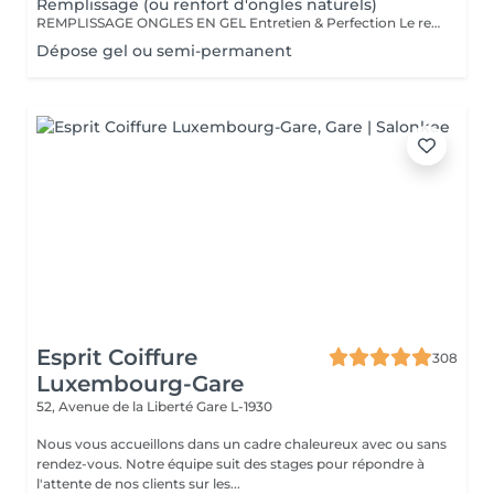
Remplissage (ou renfort d'ongles naturels)
REMPLISSAGE ONGLES EN GEL Entretien & Perfection Le remplissage des ongles en gel est une étape essentielle pour préserver la beauté et la tenue de votre pose. Avec la repousse naturelle de l'ongle, un entretien régulier permet de redonner à vos ongles un aspect parfait, sans avoir à refaire une pose complète. Pourquoi faire un remplissage ? Redonne un aspect uniforme et impeccable Préserve la solidité et la durabilité de votre pose en gel Évite les décollements et renforce la structure de l'ongle Possibilité de changer la couleur ou d'ajouter une nouvelle décoration Fréquence conseillée : toutes les 3 à 4 semaines pour un résultat toujours soigné et harmonieux. Profitez-en pour opter pour une nouvelle teinte, un effet babyboomer ou un nail art unique !
Dépose gel ou semi-permanent
Esprit Coiffure
308
Luxembourg-Gare
52, Avenue de la Liberté
Gare L-1930
Nous vous accueillons dans un cadre chaleureux avec ou sans
rendez-vous. Notre équipe suit des stages pour répondre à
l'attente de nos clients sur les...