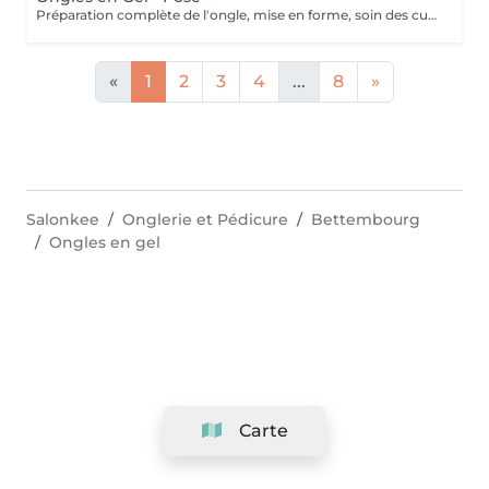
Préparation complète de l'ongle, mise en forme, soin des cuticules et pose gel chablon avec la couleur de votre choix.
«
1
2
3
4
...
8
»
Salonkee
Onglerie et Pédicure
Bettembourg
Ongles en gel
Carte