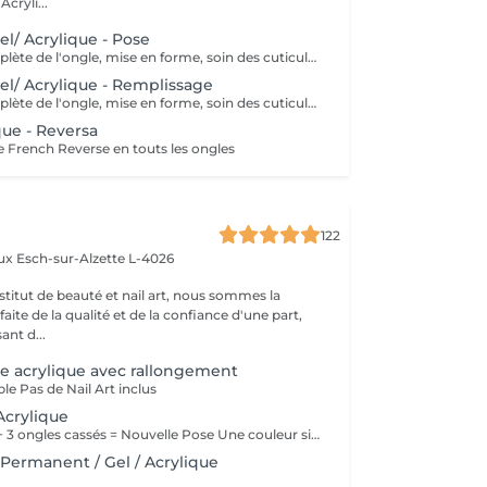
cryli...
el/ Acrylique - Pose
Préparation complète de l'ongle, mise en forme, soin des cuticules et pose acrylique avec la couleur de votre choix.
el/ Acrylique - Remplissage
Préparation complète de l'ongle, mise en forme, soin des cuticules et remplissage acrylique avec la couleur de votre choix.
que - Reversa
ne French Reverse en touts les ongles
122
aux
Esch-sur-Alzette L-4026
stitut de beauté et nail art, nous sommes la
ite de la qualité et de la confiance d'une part,
ant d...
e acrylique avec rallongement
le Pas de Nail Art inclus
Acrylique
ATTENTION > Si + 3 ongles cassés = Nouvelle Pose Une couleur simple Pas de Nail Art inclus
ermanent / Gel / Acrylique