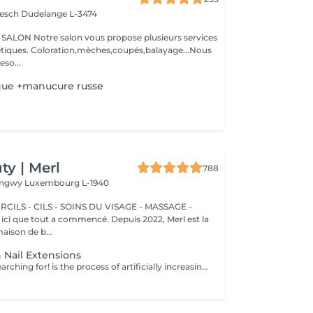
iesch
Dudelange L-3474
N Notre salon vous propose plusieurs services
oupés,balayage...Nous
so...
que +manucure russe
y | Merl
788
Longwy
Luxembourg L-1940
CILS - CILS - SOINS DU VISAGE - MASSAGE -
aison de b...
 Nail Extensions
Nails you were searching for! is the process of artificially increasing the length of the nail using polygel material in order to correct the defects of the natural nail delamination and weakness of the nail plate. Our masters do edged, hardware, or combined manicure. How is polygel extension done? - removal of old semi-permanent (if needed) - rough skin is removed - the shape of the nail plate is corrected - the cuticle and side ridges are corrected - polygel is applied - semi-permanent nail polish is applied - cuticle oil and hand cream are applied Age restrictions: recommended to do from 16 years. Post procedure recommendations: there are no post recommendations for this procedure. Frequency: once in 3 weeks.