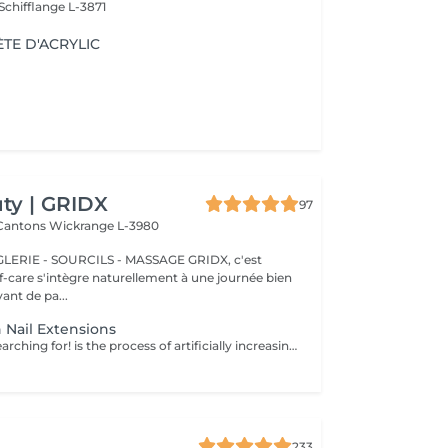
Schifflange L-3871
TE D'ACRYLIC
ty | GRIDX
97
 Cantons
Wickrange L-3980
E - SOURCILS - MASSAGE GRIDX, c'est
elf-care s'intègre naturellement à une journée bien
ant de pa...
 Nail Extensions
Nails you were searching for! is the process of artificially increasing the length of the nail using polygel material in order to correct the defects of the natural nail delamination and weakness of the nail plate. Our masters do edged, hardware, or combined manicure. How is polygel extension done? - removal of old semi-permanent (if needed) - rough skin is removed - the shape of the nail plate is corrected - the cuticle and side ridges are corrected - polygel is applied - semi-permanent nail polish is applied - cuticle oil and hand cream are applied Age restrictions: recommended to do from 16 years. Post procedure recommendations: there are no post recommendations for this procedure. Frequency: once in 3 weeks.
233