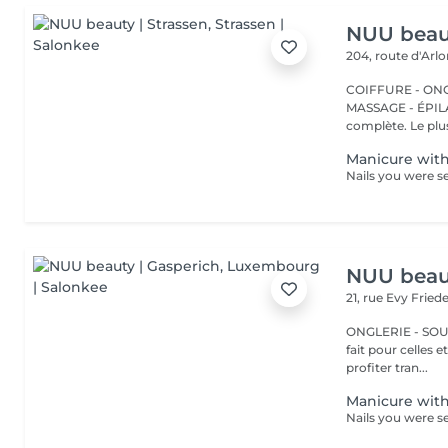
NUU beaut
204, route d'Arl
COIFFURE - ONGL
MASSAGE - ÉPILATION Strassen, c'est NUU dans 
complète. Le plus
Manicure with
NUU beaut
21, rue Evy Fried
ONGLERIE - SOURCILS
fait pour celles 
profiter tran...
Manicure with