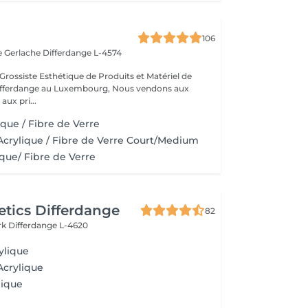
106
e Gerlache
Differdange L-4574
Grossiste Esthétique de Produits et Matériel de
ange au Luxembourg, Nous vendons aux
aux pri...
ique / Fibre de Verre
crylique / Fibre de Verre Court/Medium
que/ Fibre de Verre
tics Differdange
82
rk
Differdange L-4620
ylique
Acrylique
lique