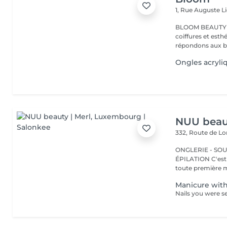
1, Rue Auguste L
BLOOM BEAUTY SALO
coiffures et esthétiques. Coloration,mèches,c
répondons aux be
Ongles acryli
NUU beaut
332, Route de 
ONGLERIE - SOUR
ÉPILATION C'est ici que tout a commencé. Depuis 2022, Merl est la
toute première m
Manicure with