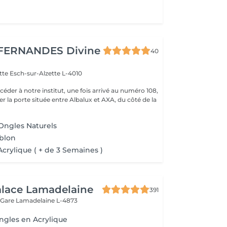
FERNANDES Divine
40
ette
Esch-sur-Alzette L-4010
r la porte située entre Albalux et AXA, du côté de la
 Ongles Naturels
ablon
crylique ( + de 3 Semaines )
alace Lamadelaine
391
 Gare
Lamadelaine L-4873
ngles en Acrylique