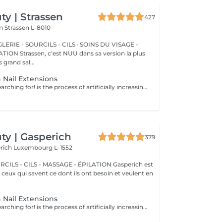
y | Strassen
427
on
Strassen L-8010
ERIE - SOURCILS - CILS · SOINS DU VISAGE -
sa version la plus
 grand sal...
 Nail Extensions
Nails you were searching for! is the process of artificially increasing the length of the nail using polygel material in order to correct the defects of the natural nail delamination and weakness of the nail plate. Our masters do edged, hardware, or combined manicure. How is polygel extension done? - removal of old semi-permanent (if needed) - rough skin is removed - the shape of the nail plate is corrected - the cuticle and side ridges are corrected - polygel is applied - semi-permanent nail polish is applied - cuticle oil and hand cream are applied Age restrictions: recommended to do from 16 years. Post procedure recommendations: there are no post recommendations for this procedure. Frequency: once in 3 weeks.
y | Gasperich
379
erich
Luxembourg L-1552
 - CILS - MASSAGE - ÉPILATION Gasperich est
et ceux qui savent ce dont ils ont besoin et veulent en
 Nail Extensions
Nails you were searching for! is the process of artificially increasing the length of the nail using polygel material in order to correct the defects of the natural nail delamination and weakness of the nail plate. Our masters do edged, hardware, or combined manicure. How is polygel extension done? - removal of old semi-permanent (if needed) - rough skin is removed - the shape of the nail plate is corrected - the cuticle and side ridges are corrected - polygel is applied - semi-permanent nail polish is applied - cuticle oil and hand cream are applied Age restrictions: recommended to do from 16 years. Post procedure recommendations: there are no post recommendations for this procedure. Frequency: once in 3 weeks.