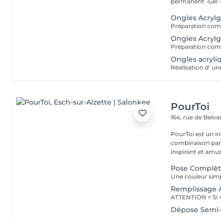
permanent -Gel -A
Ongles Acrylg
Ongles Acrylg
Ongles acryli
Réalisation d' u
PourToi
164, rue de Belv
PourToi est un in
combinaison parfa
inspirant et amus
Pose Complèt
Une couleur simp
Remplissage 
Dépose Semi-P