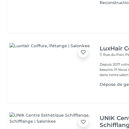
Reconstructio
LuxHair C
7, Rue du Parc
P
Depuis 2017 votr
besoins !!!! Nous mettons tout en oeuvre pour que votre passage
dans notre salon r
Dépose de gel
UNIK Cent
Schifflan