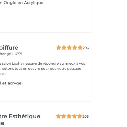
n Ongle en Acrylique
oiffure
296
étange L-4771
e salon Luxhair essaye de répondre au mieux à vos
e...
 et acrygel
re Esthétique
205
ge