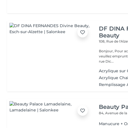
DF DINA 
Beauty
108, Rue de l'Alz
Bonjour, Pour accéder à notre institut, une fois arrivé au numéro 108,
veuillez emprunte
rue Dic...
Acrylique sur
Acrylique Ch
Remplissage A
Beauty P
84, Avenue de la
Manucure + O