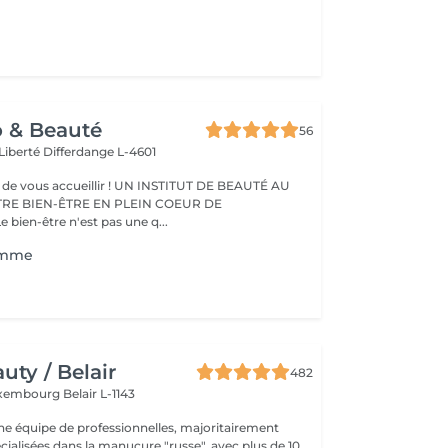
o & Beauté
56
 Liberté
Differdange L-4601
eillir ! UN INSTITUT DE BEAUTÉ AU
TRE BIEN-ÊTRE EN PLEIN COEUR DE
IFFERDANGE Le bien-être n'est pas une q...
omme
ty / Belair
482
xembourg Belair L-1143
 équipe de professionnelles, majoritairement
cialisées dans la manucure "russe", avec plus de 10