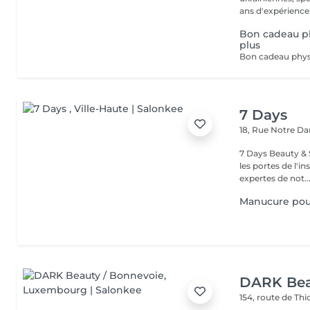
Bon cadeau ph
plus
7 Days
18, Rue Notre 
7 Days Beauty & Spa Bienvenue dans notre institut, En
les portes de l'i
expertes de not..
Manucure po
DARK Bea
154, route de Thi