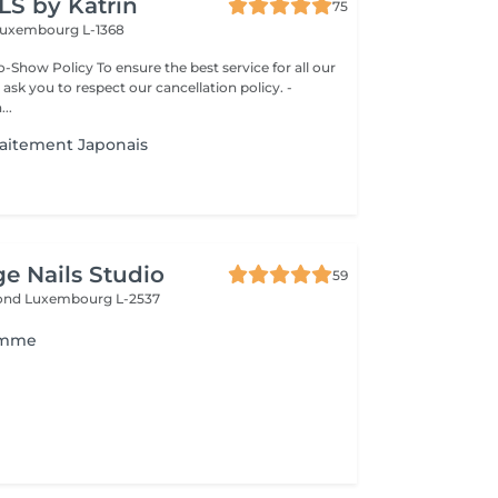
LS by Katrin
75
uxembourg L-1368
-Show Policy To ensure the best service for all our
 ask you to respect our cancellation policy. -
..
raitement Japonais
ge Nails Studio
59
mond
Luxembourg L-2537
omme