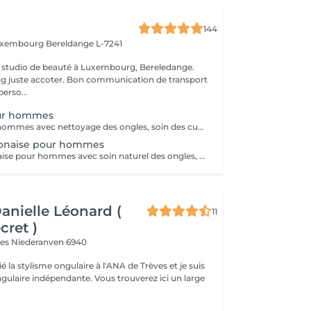
144
Luxembourg
Bereldange L-7241
 studio de beauté à Luxembourg, Bereledange.
ing juste accoter. Bon communication de transport
perso...
ur hommes
Manucure pour hommes avec nettoyage des ongles, soin des cuticules, mise en forme et hydratation des mains. Idéal pour des mains propres, soignées et naturelles.
onaise pour hommes
Manucure japonaise pour hommes avec soin naturel des ongles, polissage avec pâte minérale et poudre nutritive. Renforce les ongles, donne une brillance naturelle et un aspect soigné sans vernis.
Danielle Léonard (
11
cret )
ves
Niederanven 6940
ié la stylisme ongulaire à l'ANA de Trèves et je suis
dépendante. Vous trouverez ici un large