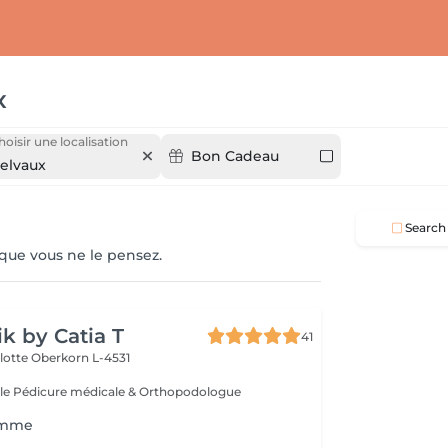
x
hoisir une localisation
Bon Cadeau
elvaux
Search
 que vous ne le pensez.
ik by Catia T
41
lotte
Oberkorn L-4531
le Pédicure médicale & Orthopodologue
omme