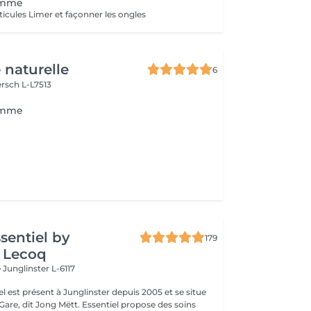
omme
ticules Limer et façonner les ongles
 naturelle
6
rsch L-L7513
omme
ssentiel by
179
 Lecoq
e
Junglinster L-6117
iel est présent à Junglinster depuis 2005 et se situe
ng Mëtt. Essentiel propose des soins