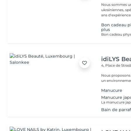
Nous sommes une
ukrainiennes, spé
Bon cadeau ph
plus
idiLYS Be
4, Place de Stra
Nous proposons 
un environnement
Manucure
Manucure jap
Bain de parra