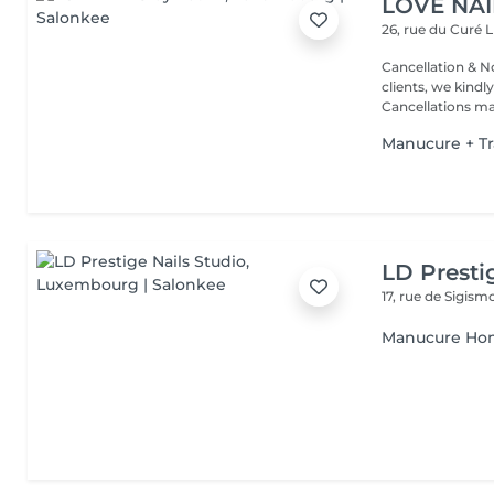
LOVE NAI
26, rue du Curé
L
Cancellation & No
clients, we kindly
Cancellations ma.
Manucure + T
LD Presti
17, rue de Sigis
Manucure H