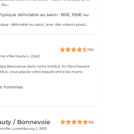
ans d'expérience. No...
ysique délivrable au salon : 80€, 100€ ou
Bon cadeau physique : délivrable au salon, avec des valeurs possibles de 80€, 100€ ou plus de 100€. Bon cadeau électronique : délivrable par email, avec une valeur à choisir librement, à acheter directement sur ce site internet. Nos bons cadeaux sont valables sur tous nos services et peuvent être utilisés en plusieurs fois.
170
Dame
Ville-Haute L-2240
 franchissant
nstitut, vous placez votre beauté entre les mains
.
ur hommes
uty / Bonnevoie
159
onville
Luxembourg L-2610