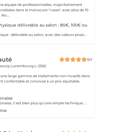
 équipe de professionnelles, majoritairement
cialisées dans la manucure "russe", avec plus de 10
ans d'expérience. No...
ysique délivrable au salon : 80€, 100€ ou
Bon cadeau physique : délivrable au salon, avec des valeurs possibles de 80€, 100€ ou plus de 100€. Bon cadeau électronique : délivrable par email, avec une valeur à choisir librement, à acheter directement sur ce site internet. Nos bons cadeaux sont valables sur tous nos services et peuvent être utilisés en plusieurs fois.
auté
157
sbourg
Luxembourg L-2562
une large gamme de traitements non invasifs dans
 confortable et convivial à un prix équitable.
onaise
La manucure japonaise, c'est bien plus qu'une simple technique de soin des ongles. Le but, c'est vraiment de redonner de l'éclat et de la vitalité aux ongles. Des ingrédients naturels sont utilisés pour chouchouter les ongles et mettre en valeur leur beauté innée : - on nourrit et on renforce les ongles avec des produits comme la cire d'abeille, le lait de riz et le soja. - on utilise des outils spécifiques et des techniques toutes douces, comme un polissage délicat et l'application de pâtes riches en nutriments.
fine