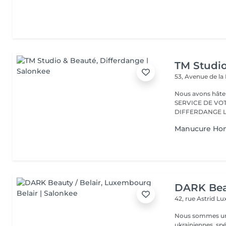
TM Studi
53, Avenue de la
Nous avons hâte de vous accu
SERVICE DE VO
D
Manucure H
DARK Beau
42, rue Astrid
Lu
Nous sommes une
ukrainiennes, spé