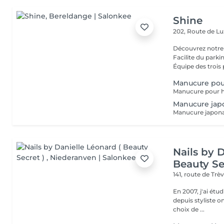
Shine
202, Route de 
Découvrez notre
Facilite du park
Équipe des trois 
Manucure po
Manucure jap
Nails by 
Beauty Se
141, route de Trè
En 2007, j'ai étud
depuis styliste ongulaire in
choix de ...