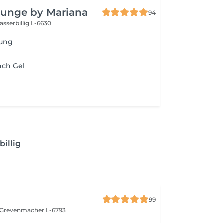
ounge by Mariana
94
sserbillig L-6630
rung
nch Gel
illig
99
Grevenmacher L-6793