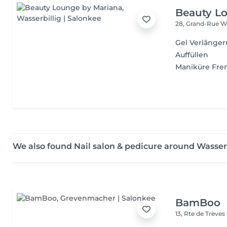
Beauty L
28, Grand-Rue
Wa
Gel Verlãnge
Auffüllen
Maniküre Fre
We also found Nail salon & pedicure around Wasserb
BamBoo
13, Rte de Trèves