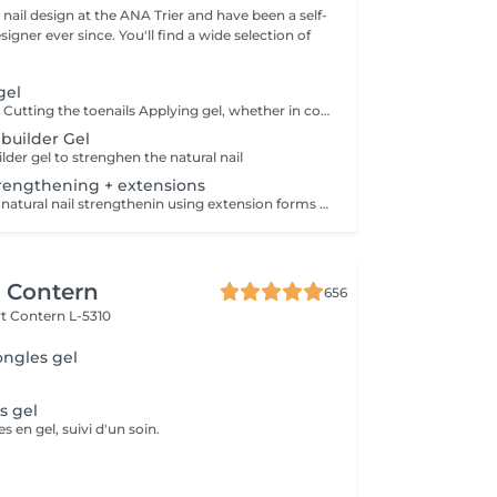
d nail design at the ANA Trier and have been a self-
e. You'll find a wide selection of
gel
Cleaning the feet Cutting the toenails Applying gel, whether in color , french or clear Lasts 2-3 months
 builder Gel
ilder gel to strenghen the natural nail
strengthening + extensions
application from natural nail strengthenin using extension forms applying French or colour
r Contern
656
rt
Contern L-5310
ongles gel
s gel
 en gel, suivi d'un soin.