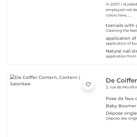
In 2007, I studie
employed nail designer ever sinc
colors here, ...
toenails with 
application of
application of bu
Natural nail 
De Coiffe
2, rue de Moutfo
Pose de faux 
Baby Boomer
Dépose ongle
Dépose des ongles