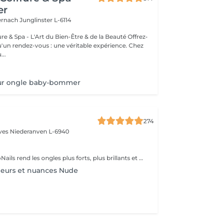
er
ternach
Junglinster L-6114
& Spa - L'Art du Bien-Être & de la Beauté Offrez-
un rendez-vous : une véritable expérience. Chez
..
sur ongle baby-bommer
274
èves
Niederanven L-6940
Le gel Master ProNails rend les ongles plus forts, plus brillants et plus résistants. Il s'applique en couches très fines et a une tenue d'environ 3 semaines. Si les ongles sont courts ou rongés, il suffit de les rallonger avec la technique du chablon.
leurs et nuances Nude