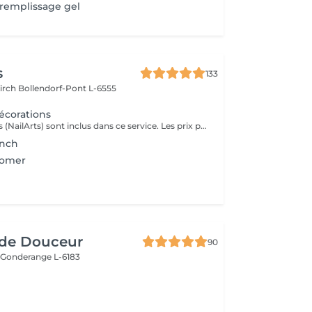
 remplissage gel
s
133
kirch
Bollendorf-Pont L-6555
écorations
Deux décorations (NailArts) sont inclus dans ce service. Les prix peuvent varier en fonction des décorations supplémentaires.
ench
oomer
de Douceur
90
e
Gonderange L-6183