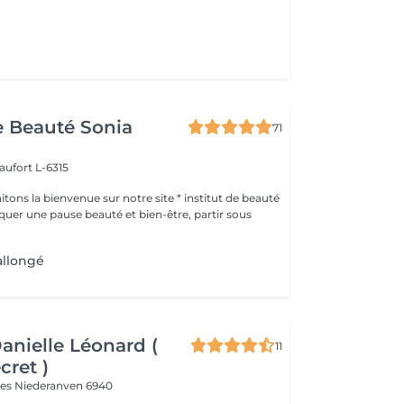
de Beauté Sonia
71
aufort L-6315
ons la bienvenue sur notre site * institut de beauté
allongé
Danielle Léonard (
11
cret )
ves
Niederanven 6940