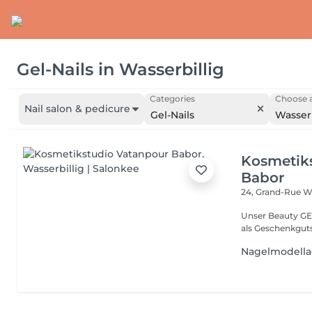
Gel-Nails
in
Wasserbillig
Categories
Choose a
Nail salon & pedicure
Gel-Nails
Wasserb
Kosmetik
Babor
24, Grand-Rue
Wa
Unser Beauty GE
als Geschenkguts
Nagelmodell