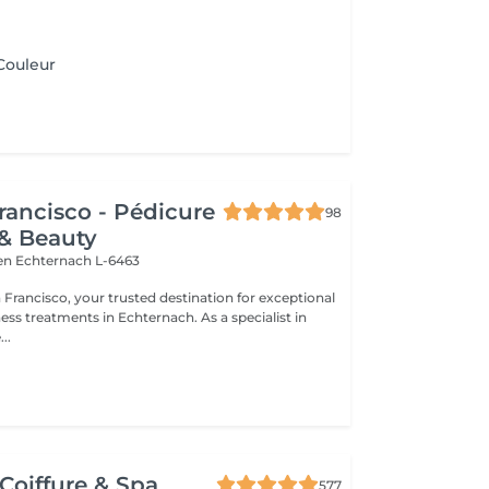
Couleur
rancisco - Pédicure
98
& Beauty
ien
Echternach L-6463
Francisco, your trusted destination for exceptional
eatments in Echternach. As a specialist in
..
Coiffure & Spa
577