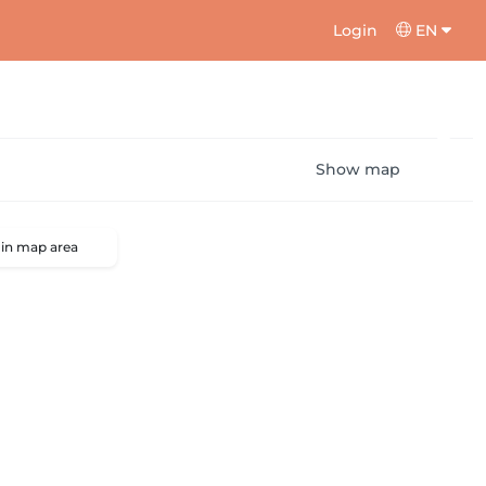
Login
EN
Show map
 in map area