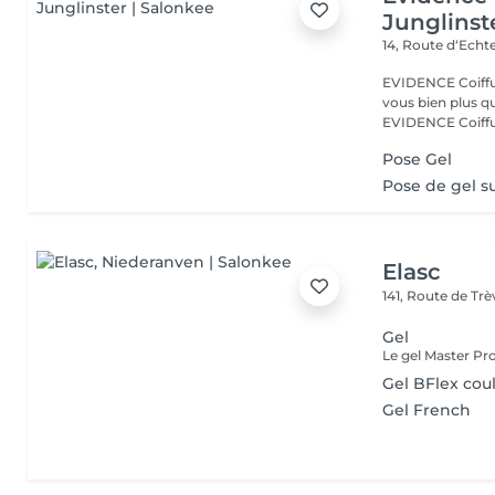
Junglinst
14, Route d‘Ech
EVIDENCE Coiffure 
vous bien plus qu'
EVIDENCE Coiffu.
Pose Gel
Pose de gel 
Elasc
141, Route de Tr
Gel
Gel BFlex cou
Gel French