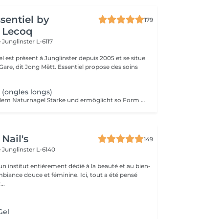
ssentiel by
179
 Lecoq
e
Junglinster L-6117
iel est présent à Junglinster depuis 2005 et se situe
ng Mëtt. Essentiel propose des soins
 (ongles longs)
Das Gel verleiht dem Naturnagel Stärke und ermöglicht so Form und Länge nach Wunsch anzupassen. Da es sehr stark ist, eignet sich das Gel für Verlängerungen von sehr kurzen Nägel. Diese kann durch Kapseln oder direkt auf Papierformen modeliert werden. Spitz, echkig, oval, fasst jede Form ist möglich! Das Gel soll nach maximal 5 Wochen erneut werden. Es kann auch schnell und ohne den Naturnagel zu schaden komplett wieder entfernt werden.
Nail's
149
e
Junglinster L-6140
n institut entièrement dédié à la beauté et au bien-
mbiance douce et féminine. Ici, tout a été pensé
..
Gel