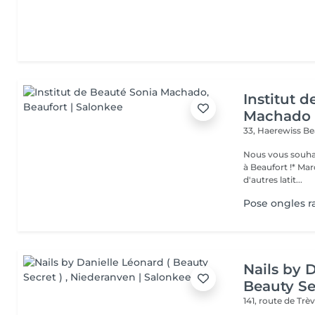
Institut 
Machado
33, Haerewiss
Be
Nous vous souhait
à Beaufort !* Marquer une pause beauté et bien-être, partir sous
d'autres latit...
Pose ongles r
Nails by 
Beauty Se
141, route de Trè