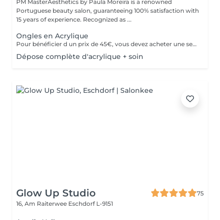
PM MasterAesthetics by Paula Moreira is a renowned
Portuguese beauty salon, guaranteeing 100% satisfaction with
15 years of experience. Recognized as ...
Ongles en Acrylique
Pour bénéficier d un prix de 45€, vous devez acheter une seule fois le kit individuel comprenant tout le matériel non jetable nécessaire , qui sera conserve pour nous pour de futurs rendez-vous, garantissant ainsi une meilleure hygiène.* *renouvelabre chaque année.
Dépose complète d'acrylique + soin
Glow Up Studio
75
16, Am Raiterwee
Eschdorf L-9151