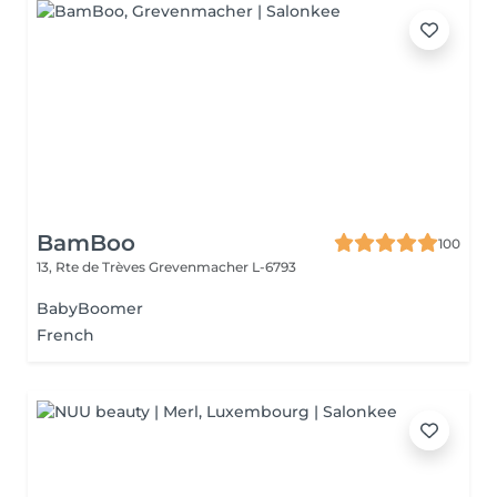
BamBoo
100
13, Rte de Trèves
Grevenmacher L-6793
BabyBoomer
French