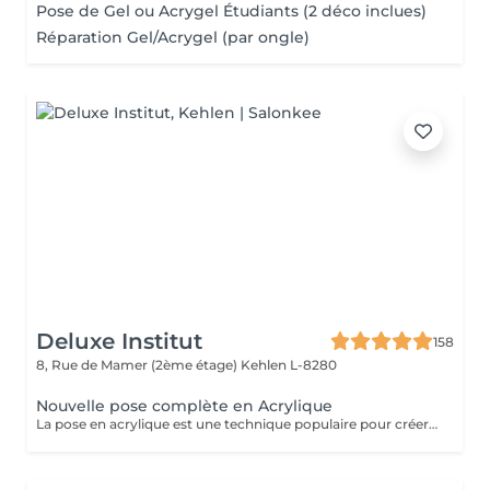
Pose de Gel ou Acrygel Étudiants (2 déco inclues)
Réparation Gel/Acrygel (par ongle)
Deluxe Institut
158
8, Rue de Mamer (2ème étage)
Kehlen L-8280
Nouvelle pose complète en Acrylique
La pose en acrylique est une technique populaire pour créer des ongles parfaits, durables et résistants. Elle permet de prolonger la longueur des ongles et d'obtenir une finition lisse et professionnelle. Ce soin est particulièrement recommandé pour celles qui souhaitent des ongles solides et durables. L'acrylique remplace le gel.