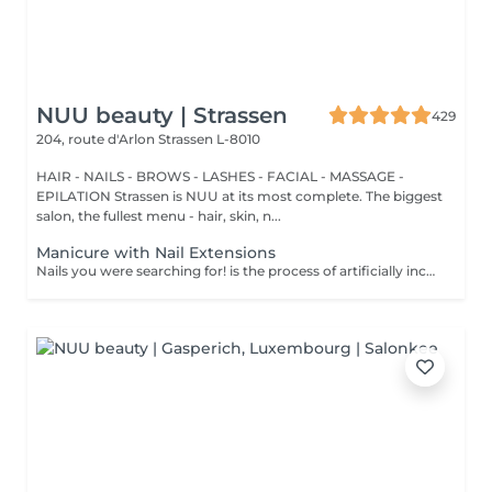
NUU beauty | Strassen
429
204, route d'Arlon
Strassen L-8010
HAIR - NAILS - BROWS - LASHES - FACIAL - MASSAGE -
EPILATION Strassen is NUU at its most complete. The biggest
salon, the fullest menu - hair, skin, n...
Manicure with Nail Extensions
Nails you were searching for! is the process of artificially increasing the length of the nail using polygel material in order to correct the defects of the natural nail delamination and weakness of the nail plate. Our masters do edged, hardware, or combined manicure. How is polygel extension done? - removal of an old semi-permanent (if needed) - rough skin is removed - the shape of the nail plate is corrected - the cuticle and side ridges are corrected - polygel is applied - semi-permanent (gel) polish is applied - cuticle oil and hand cream are applied Age restrictions: recommended to do from 16 years. Post procedure recommendations: there are no post recommendations for this procedure. Frequency: once in 3 weeks.