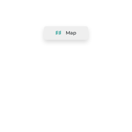
Map
Company
Support
Team
&
Careers
Information for salons
Legal
Exercise withdrawal right