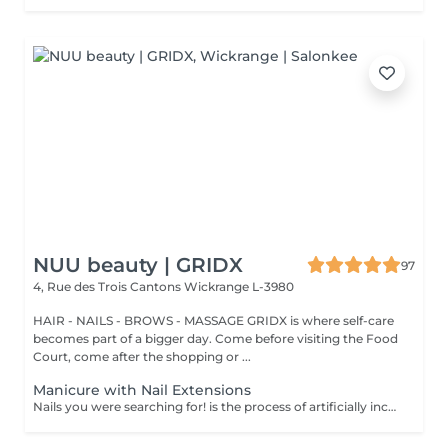
NUU beauty | GRIDX
97
4, Rue des Trois Cantons
Wickrange L-3980
HAIR - NAILS - BROWS - MASSAGE GRIDX is where self-care
becomes part of a bigger day. Come before visiting the Food
Court, come after the shopping or ...
Manicure with Nail Extensions
Nails you were searching for! is the process of artificially increasing the length of the nail using polygel material in order to correct the defects of the natural nail delamination and weakness of the nail plate. Our masters do edged, hardware, or combined manicure. How is polygel extension done? - removal of an old semi-permanent (if needed) - rough skin is removed - the shape of the nail plate is corrected - the cuticle and side ridges are corrected - polygel is applied - semi-permanent (gel) polish is applied - cuticle oil and hand cream are applied Age restrictions: recommended to do from 16 years. Post procedure recommendations: there are no post recommendations for this procedure. Frequency: once in 3 weeks.