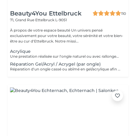
Beauty4You Ettelbruck
110
71, Grand Rue
Ettelbruck L-9051
À propos de votre espace beauté Un univers pensé
exclusivement pour votre beauté, votre sérénité et votre bien-
être au cur d'Ettelbruck. Notre missi...
Acrylique
Une prestation réalisée sur l'ongle naturel ou avec rallongement, idéale pour des ongles solides, élégants et durables. * Préparation de l'ongle naturel * Mise en forme des ongles * Travail des cuticules * Application de l'acrylique * Finition au choix * 2 décorations incluses
Réparation Gel/Acryl / Acrygel (par ongle)
Réparation d'un ongle cassé ou abîmé en gel/acrylique afin de restaurer sa forme, sa solidité et son esthétique. Ce service est réalisé uniquement sur les ongles nécessitant une réparation.