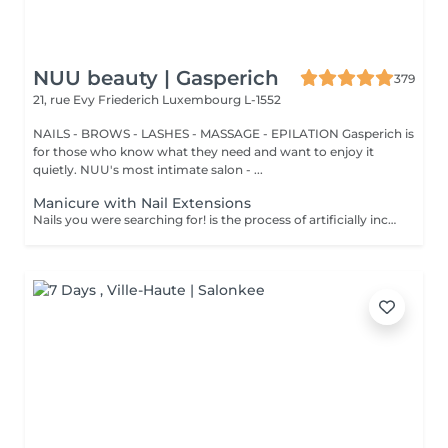
NUU beauty | Gasperich
379
21, rue Evy Friederich
Luxembourg L-1552
NAILS - BROWS - LASHES - MASSAGE - EPILATION Gasperich is
for those who know what they need and want to enjoy it
quietly. NUU's most intimate salon - ...
Manicure with Nail Extensions
Nails you were searching for! is the process of artificially increasing the length of the nail using polygel material in order to correct the defects of the natural nail delamination and weakness of the nail plate. Our masters do edged, hardware, or combined manicure. How is polygel extension done? - removal of an old semi-permanent (if needed) - rough skin is removed - the shape of the nail plate is corrected - the cuticle and side ridges are corrected - polygel is applied - semi-permanent (gel) polish is applied - cuticle oil and hand cream are applied Age restrictions: recommended to do from 16 years. Post procedure recommendations: there are no post recommendations for this procedure. Frequency: once in 3 weeks.