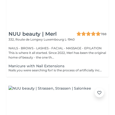
NUU beauty | Merl
788
332, Route de Longwy
Luxembourg L-1940
NAILS - BROWS - LASHES - FACIAL - MASSAGE - EPILATION
This is where it all started. Since 2022, Merl has been the original
home of beauty - the one th...
Manicure with Nail Extensions
Nails you were searching for! is the process of artificially increasing the length of the nail using polygel material in order to correct the defects of the natural nail delamination and weakness of the nail plate. Our masters do edged, hardware, or combined manicure. How is polygel extension done? - removal of an old semi-permanent (if needed) - rough skin is removed - the shape of the nail plate is corrected - the cuticle and side ridges are corrected - polygel is applied - semi-permanent (gel) polish is applied - cuticle oil and hand cream are applied Age restrictions: recommended to do from 16 years. Post procedure recommendations: there are no post recommendations for this procedure. Frequency: once in 3 weeks.