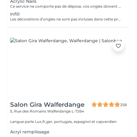
Acrylic Nails
Ce service ne comporte pas de dépose, vos ongles doivent être nu pour ce service si vos ongles nécessite une dépose veuillez choisir la "Dépose ancienne pose" merci. Les décorations d'ongles ne sont pas incluses dans cette prestation et doivent être réservées séparément!
Infill
Les décorations d'ongles ne sont pas incluses dans cette prestation et doivent être réservées séparément!
Salon Gira Walferdange
258
5, Rue des Romains
Walferdange L-7264
Langue parle Lux,fr,ger, portugais, espagnol et capverdien
Acryl remplissage