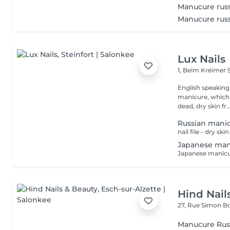
Manucure russ
Manucure rus
Lux Nails
1, Beim Kréimer
English speaking man
manicure, which 
dead, dry skin fr..
Russian mani
Japanese mani
Hind Nail
27, Rue Simon Bo
Manucure Rus