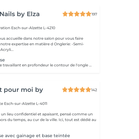
Nails by Elza
197
eration
Esch-sur-Alzette L-4210
ous accueille dans notre salon pour vous faire
otre expertise en matière d Onglerie: -Semi-
cryli...
se
Technique précise travaillant en profondeur le contour de l'ongle et les cuticules, pour une finition nette, durable et parfaitement soignée. Idéal avant la pose de vernis ou gel/acrylique.
t pour moi by
142
tte
Esch-sur-Alzette L-4011
st un lieu confidentiel et apaisant, pensé comme un
rs du temps, au cur de la ville. Ici, tout est dédié au
e avec gainage et base teintée