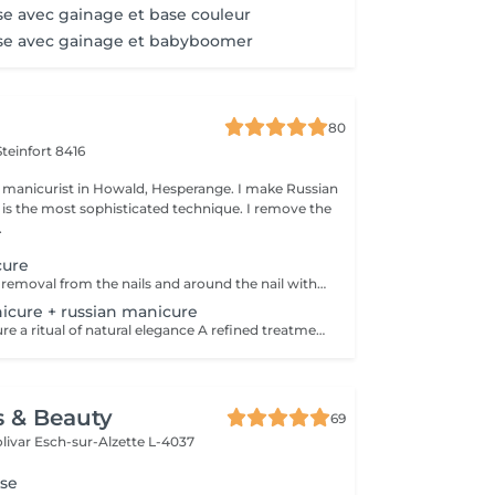
e avec gainage et base couleur
se avec gainage et babyboomer
80
Steinfort 8416
icurist in Howald, Hesperange. I make Russian
is the most sophisticated technique. I remove the
.
cure
nail file - dry skin removal from the nails and around the nail with special bits and scissor - nail and skin moisturising I make Russian manicure, which is the most sophisticated technique. I remove the dead, dry skin from the nails and around the nails with special manicure bits and scissors. The result is a perfect nail and skin surface. You will feel as if somebody exchanged your hands.
cure + russian manicure
Japanese manicure a ritual of natural elegance A refined treatment for those who cannot wear or choose not to wear gel polish or artificial nails and prefer a clean, natural, short style. Nails become beautifully cared for, smooth and naturally shiny without polish. This treatment uses a natural paste enriched with beeswax, keratin, vitamins and minerals. Premium care for your hands, which also includes a russian manicure for perfectly prepared cuticles. Ideal for weak, tired or brittle nails.
s & Beauty
69
livar
Esch-sur-Alzette L-4037
se