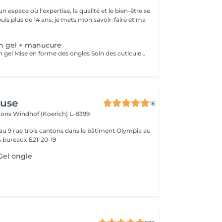
 espace où l'expertise, la qualité et le bien-être se
n gel + manucure
Retrait de l'ancien gel Mise en forme des ongles Soin des cuticules Manucure russe et hydratation des mains.
use
16
ntons
Windhof (Koerich) L-8399
 au 9 rue trois cantons dans le bâtiment Olympia au
s bureaux E21-20-19
Gel ongle