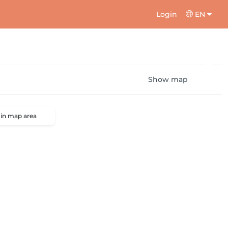
Login
EN
Show map
 in map area