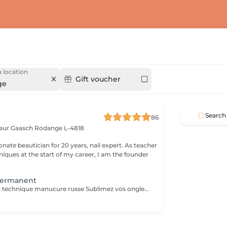
 location
Gift voucher
ge
Search
86
teur Gaasch
Rodange L-4818
 beautician for 20 years, nail expert. As teacher
niques at the start of my career, I am the founder
Permanent
Semi-permanent technique manucure russe Sublimez vos ongles avec notre manucure russe, une technique professionnelle qui offre un résultat ultra-précis et durable. Cette prestation inclut : Soin complet des ongles et cuticules Limage et préparation minutieuse Application du semi-permanent pour un rendu net et élégant Résultat impeccable : la repousse n'est pas visible pendant 10 jours Durée : 45 minutes