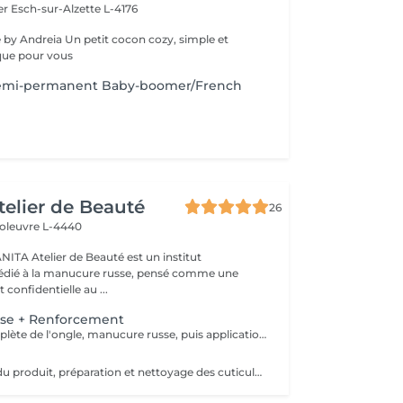
fer
Esch-sur-Alzette L-4176
it cocon cozy, simple et
que pour vous
semi-permanent Baby-boomer/French
telier de Beauté
26
oleuvre L-4440
st un institut
édié à la manucure russe, pensé comme une
 confidentielle au ...
se + Renforcement
Préparation complète de l'ongle, manucure russe, puis application d'un renfort avec base teintée couleur naturelle pour solidifier la plaque, unifier l'ongle et améliorer la tenue.
Retrait complet du produit, préparation et nettoyage des cuticules en manucure russe, puis application d'huile pour cuticules et ongles afin de laisser une plaque propre, saine et hydratée.