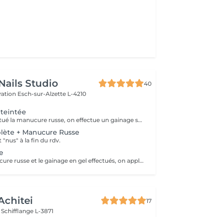
ails Studio
40
ération
Esch-sur-Alzette L-4210
teintée
Après avoir effectué la manucure russe, on effectue un gainage sur l'ongle naturel à l'aide d'un gel qui peut être soit nude (naturel) soit teinté (blanc laiteux, rosé, pailleté ). On ne posera pas de couleur au dessus du gel ni de nail art pour cette prestation
ète + Manucure Russe
 "nus" à la fin du rdv.
e
Une fois la manucure russe et le gainage en gel effectués, on applique une (ou plusieurs) couleur(s) en fonction de vos envies. pailleté ). Cette prestation ne comporte pas de nail art
Achitei
17
x
Schifflange L-3871