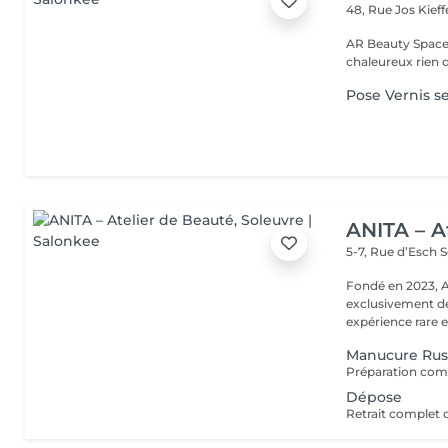
48, Rue Jos Kief
AR Beauty Space by Andreia Un pet
chaleureux rien 
Pose Vernis 
ANITA – A
5-7, Rue d’Esch
S
Fondé en 2023, ANITA Atelier de Beauté e
exclusivement d
expérience rare et
Manucure Rus
Dépose