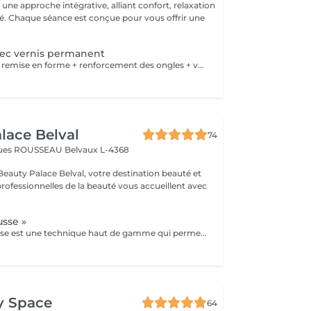
ne approche intégrative, alliant confort, relaxation
ité. Chaque séance est conçue pour vous offrir une
vec vernis permanent
Manicure russe + remise en forme + renforcement des ongles + vernis permanent .
lace Belval
74
cques ROUSSEAU
Belvaux L-4368
eauty Palace Belval, votre destination beauté et
professionnelles de la beauté vous accueillent avec
sse »
La manucure russe est une technique haut de gamme qui permet d'obtenir des ongles impeccables et soignés dans les moindres détails. Contrairement à la manucure classique, elle consiste à travailler minutieusement le contour de l'ongle et les cuticules à l'aide de la ponceuse et d'embouts spécifiques, pour un résultat net, élégant et longue durée. résultats: *Ongles nets et élégants *Pose de vernis plus précises et durable *Résultat soigné et longue tenue
y Space
64