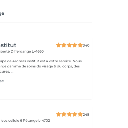
ge
stitut
340
Liberté
Differdange L-4660
uipe de Aromas institut est à votre service. Nous
rge gamme de soins du visage & du corps, des
res, ...
se
248
ieps cellule 6
Pétange L-4702