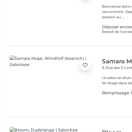
Bienvenue dans un
rencontrent. Depuis plus de 14 ans, je mets mon savoir-faire et ma
passion au ...
Dépose ancie
Samara M
9, Rue des 3 Ca
Le salon se situe
1er étage dans le
Remplissage 