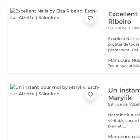
Excellent 
Ribeiro
58, rue de la Lib
Excellent Nails v
profiter de toute n
permanent -Gel -A
Manucure Rus
Un instan
Marylik
89 , rue de l'Alze
Notre institut e
véritable cocon ho
bien-êtr...
Manucure russ