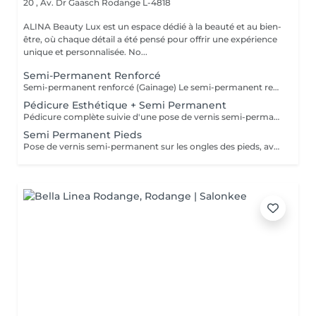
20 , Av. Dr Gaasch
Rodange L-4818
ALINA Beauty Lux est un espace dédié à la beauté et au bien-
être, où chaque détail a été pensé pour offrir une expérience
unique et personnalisée. No...
Semi-Permanent Renforcé
Semi-permanent renforcé (Gainage) Le semi-permanent renforcé, également appelé gainage, est idéal pour les ongles naturels courts à mi-longs. Cette technique permet de renforcer l'ongle naturel grâce à une base solide tout en conservant un aspect fin, élégant et naturel. Cette prestation est particulièrement recommandée pour les clientes ayant des ongles fragiles, cassants ou souhaitant une meilleure tenue qu'un semi-permanent classique. Chez ALINA BEAUTY LUX, nous accordons une attention particulière à la qualité, à la sécurité et à la durabilité de nos prestations. Nos produits sont fabriqués spécialement pour notre salon selon nos propres critères de sélection et ne sont pas des produits achetés directement dans des magasins de revente classiques. Chaque formule est choisie avec soin afin d'assurer une excellente adhérence, une tenue optimale et le respect de l'ongle naturel. Nos produits sont conformes à la réglementation européenne en vigueur et formulés sans TPO, conformément aux normes européennes actuellement appliquées. Les décorations et options ne sont pas incluses dans le prix de base : French Baby-boomer Nail art Strass Paillettes Effets spéciaux Décorations personnalisées Tous les suppléments seront facturés séparément selon la prestation réalisée. Nous privilégions la qualité du travail, l'hygiène, la sécurité et le respect de l'ongle naturel afin d'offrir à chaque cliente une prestation haut de gamme, durable et réalisée avec le plus grand soin.
Pédicure Esthétique + Semi Permanent
Pédicure complète suivie d'une pose de vernis semi-permanent. Combine soin, beauté et durabilité pour des pieds nets et élégants. Tenue moyenne : jusqu'à 6 semaines. Suppléments : French, décorations, effets spéciaux.
Semi Permanent Pieds
Pose de vernis semi-permanent sur les ongles des pieds, avec préparation complète de la plaque et travail précis des cuticules à la ponceuse, comme dans la technique de la manucure russe. Le vernis est appliqué avec exactitude pour un résultat net, brillant et durable jusqu'à 6 semaines. Suppléments : French, babyboomer, décorations ou effets spéciaux à ajouter lors de la réservation ou directement au salon.