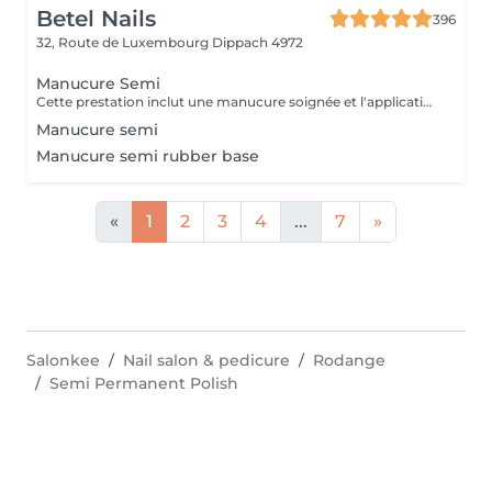
Betel Nails
396
32, Route de Luxembourg
Dippach 4972
Manucure Semi
Cette prestation inclut une manucure soignée et l'application d'un vernis semi-permanent de la couleur de votre choix.
Manucure semi
Manucure semi rubber base
«
1
2
3
4
...
7
»
Salonkee
Nail salon & pedicure
Rodange
Semi Permanent Polish