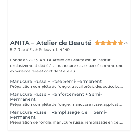
ANITA – Atelier de Beauté
26
5-7, Rue d’Esch
Soleuvre L-4440
Fondé en 2023, ANITA Atelier de Beauté est un institut
exclusivement dédié à la manucure russe, pensé comme une
expérience rare et confidentielle au ...
Manucure Russe + Pose Semi-Permanent
Préparation complète de l'ongle, travail précis des cuticules en manucure russe, puis pose d'une base, du vernis semi-permanent et d'un top coat pour un résultat net, brillant et longue tenue.
Manucure Russe + Renforcement + Semi-
Permanent
Préparation complète de l'ongle, manucure russe, application d'un renfort avec base teintée naturelle, puis pose du vernis semi-permanent et du top coat pour une finition nette et durable.
Manucure Russe + Remplissage Gel + Semi-
Permanent
Préparation de l'ongle, manucure russe, remplissage en gel, puis pose du semi-permanent et du top coat pour un rendu net et durable.