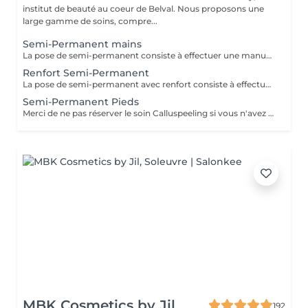
institut de beauté au coeur de Belval. Nous proposons une
large gamme de soins, compre...
Semi-Permanent mains
La pose de semi-permanent consiste à effectuer une manucure simple et poser un vernis semi-permanent sur les ongles naturels pour une tenue de 3 à 4 semaines. La dépose de semi-permanent consiste à retirer le semi-permanent présent sur les ongles. MERCI DE SÉLECTIONNER LES DÉCORATIONS EN SUPPLÉMENT (french, babyboomer, strass,) QUE VOUS SOUHAITEZ FAIRE À CHAQUE RENDEZ-VOUS.
Renfort Semi-Permanent
La pose de semi-permanent avec renfort consiste à effectuer une manucure simple et poser un vernis semi-permanent sur une base renforçante pour une tenue plus longue, sans casse, pour une tenue de 3 à 4 semaines. MERCI DE SÉLECTIONNER LES DÉCORATIONS EN SUPPLÉMENT (french, babyboomer, strass,) QUE VOUS SOUHAITEZ FAIRE À CHAQUE RENDEZ-VOUS.
Semi-Permanent Pieds
Merci de ne pas réserver le soin Calluspeeling si vous n'avez pas ou très peu de callosités !!! La pose de semi-permanent consiste à limer les ongles, retirer les cuticules et poser un vernis semi-permanent sur les ongles naturels pour une tenue de 3 à 4 semaines. Il est inutile de sélectionner une pédicure en plus du semi-permanent !!! La dépose de semi-permanent consiste à retirer le semi-permanent présent sur les ongles.
MBK Cosmetics by Jil
192