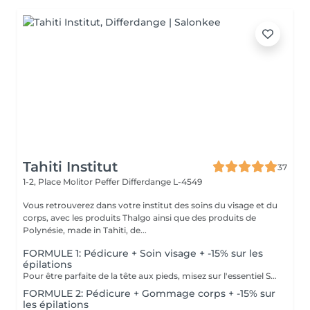
Tahiti Institut
37
1-2, Place Molitor Peffer
Differdange L-4549
Vous retrouverez dans votre institut des soins du visage et du
corps, avec les produits Thalgo ainsi que des produits de
Polynésie, made in Tahiti, de...
FORMULE 1: Pédicure + Soin visage + -15% sur les
épilations
Pour être parfaite de la tête aux pieds, misez sur l'essentiel Soin du visage Bora Bora ( gommage et massage à l'huile de coco) Une pédicure express au choix rape ou trempage + Coupe et limage des ongles -15 % Sur toutes vos épilations ( à rajouter à votre RDV) Pour plus de précision, n'hésitez pas whatsapp, SMS ou appel au 661 555 858
FORMULE 2: Pédicure + Gommage corps + -15% sur
les épilations