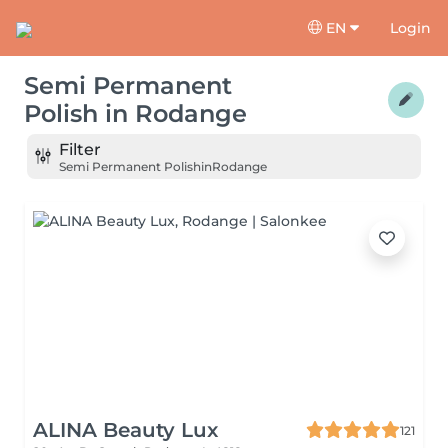
EN
Login
Semi Permanent
Polish
in
Rodange
Filter
Semi Permanent Polish
in
Rodange
ALINA Beauty Lux
121