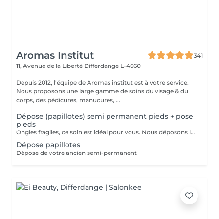
Aromas Institut
341
11, Avenue de la Liberté
Differdange L-4660
Depuis 2012, l'équipe de Aromas institut est à votre service.
Nous proposons une large gamme de soins du visage & du
corps, des pédicures, manucures, ...
Dépose (papillotes) semi permanent pieds + pose
pieds
Ongles fragiles, ce soin est idéal pour vous. Nous déposons le semi permanent avec des papillotes, de manière plus douce, l'ongle n'est pas abîmé. Un rdv bloqué doit être impérativement annulé 24h. Dans le cas contraire, nous nous réservons le droit de facturer la prestation.
Dépose papillotes
Dépose de votre ancien semi-permanent