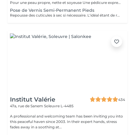
Pour une peau propre, nette et soyeuse Une pédicure express au choix rape ou trempage + Coupe et limage des ongles Un gommage du corps (Monoï ou coco) parfait pour préparer la peau au bronzage -15 % Sur toutes vos épilations ( à rajouter à votre RDV) Pour plus de précision, n'hésitez pas whatsapp, SMS ou appel au 661 555 858
Pose de Vernis Semi-Permanent Pieds
Repousse des cuticules à sec si nécessaire. L'idéal étant de réaliser une pédicure au préalable. Pose sur vos ongles naturels, sans technique de rallongement. Si vous portez actuellement du gel, de la résine, un renfort/gainage, n'oubliez pas de sélectionner la dépose.
Institut Valérie
434
47a, rue de Sanem
Soleuvre L-4485
A professional and welcoming team has been inviting you into
this peaceful haven since 2003. In their expert hands, stress
fades away in a soothing at...