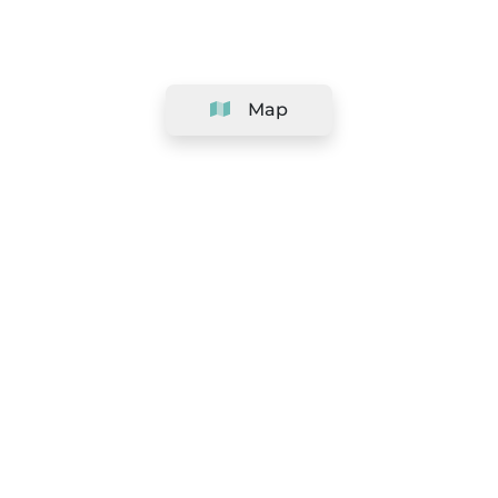
Map
Company
Support
Team
&
Careers
Information for salons
Legal
Exercise withdrawal right