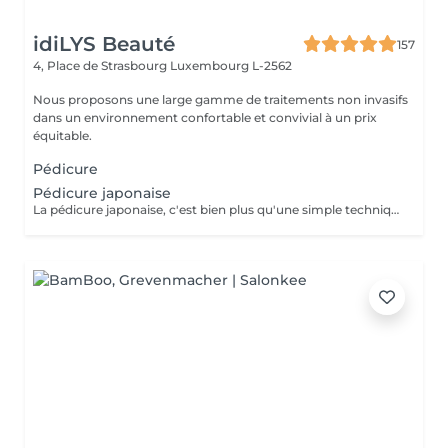
idiLYS Beauté
157
4, Place de Strasbourg
Luxembourg L-2562
Nous proposons une large gamme de traitements non invasifs
dans un environnement confortable et convivial à un prix
équitable.
Pédicure
Pédicure japonaise
La pédicure japonaise, c'est bien plus qu'une simple technique de soin des ongles. Le but, c'est vraiment de redonner de l'éclat et de la vitalité aux ongles. Des ingrédients naturels sont utilisés pour chouchouter les ongles et mettre en valeur leur beauté innée : - on nourrit et on renforce les ongles avec des produits comme la cire d'abeille, le lait de riz et le soja. - on utilise des outils spécifiques et des techniques toutes douces, comme un polissage délicat et l'application de pâtes riches en nutriments.