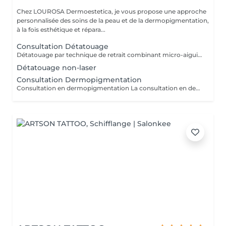
Chez LOUROSA Dermoestetica, je vous propose une approche
personnalisée des soins de la peau et de la dermopigmentation,
à la fois esthétique et répara...
Consultation Détatouage
Détatouage par technique de retrait combinant micro-aiguilletage et solution spécifique, adaptée aux pigments difficiles à traiter au laser . La consultation est requise.
Détatouage non-laser
Consultation Dermopigmentation
Consultation en dermopigmentation La consultation en dermopigmentation est une étape essentielle avant toute prestation de traitement correctif ou reconstructeur. Elle permet de comprendre vos besoins, d'analyser la peau et de définir un protocole entièrement personnalisé en fonction de la zone à traiter, de votre carnation, de votre morphologie et du résultat souhaité. Ce rendez-vous comprend un échange approfondi sur vos attentes, une analyse précise de la zone concernée ainsi que des conseils professionnels sur la technique et l'approche les plus adaptées à votre situation. C'est également un moment privilégié pour répondre à toutes vos questions et s'assurer de l'absence de contre-indications. Le montant de la consultation est déduit du tarif de la prestation si celle-ci est réalisée dans les 2 mois suivant la consultation. Cette étape est indispensable afin de garantir un traitement sécurisé, cohérent et parfaitement adapté à votre peau et à votre objectif esthétique ou réparateur.