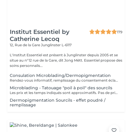
Institut Essentiel by
179
Catherine Lecoq
12, Rue de la Gare
Junglinster L-6117
L'Institut Essentiel est présent à Junglinster depuis 2005 et se
situe au n°12 rue de la Gare, dit Jong Mëtt. Essentiel propose des
soins personnalis...
Consulation Microblading/Dermopigmentation
Rendez-vous informatif, remplissage du consentement éclairé pour la réalisation d'un acte de tatouage. Évaluation du tatouage à réaliser, choix de la technique la mieux adaptée. La consultation est considérée comme un acompte si prise de rendez-vous pour le tatouage endéans les 15 jours.
Microblading - Tatouage "poil à poil" des sourcils
Les prix et les temps indiqués sont approximatifs. Pas de prise de rendez-vous sans consultation préalable. Réservable en ligne ou par téléphone.
Dermopigmentation Sourcils - effet poudré /
remplissage