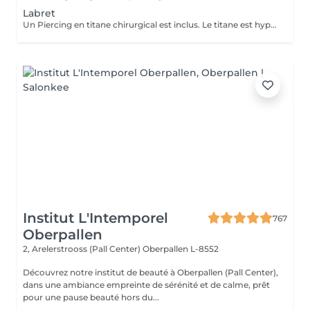
Labret
Un Piercing en titane chirurgical est inclus. Le titane est hypoallergénique, léger et idéal pour les premières phases de cicatrisation. Si tu souhaite te faire percer mais que tu as peur des aiguilles ou que tu souffres d'anxiété (stress, blocage), nous te demandons de bien vouloir réserver le service intitulé: <<NOM DU PIERCING (Phobie des aiguilles)>> Ce service ne côute pas plus cher. Il est simplement prévu pour des raisons d'organisation, afin que tout le monde soit à l'aise et bien accueilli(e).
Institut L'Intemporel
767
Oberpallen
2, Arelerstrooss (Pall Center)
Oberpallen L-8552
Découvrez notre institut de beauté à Oberpallen (Pall Center),
dans une ambiance empreinte de sérénité et de calme, prêt
pour une pause beauté hors du...