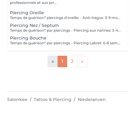
professionnels et aux pri...
Piercing Oreille
Temps de guérison* piercings d'oreille: - Anti-tragus: 3-9 mois - Piercing de conque: 3-9 mois - Daithpiercing: 3-9 mois - Piercing helix: 3-9 mois - Perçage de fumée: 3-9 mois - Piercing douillet: 3-9 mois - Piercing Tragus: 3-9 mois - Piercing du lobe de l'oreille: 4-8 semaines *Notez également qu'il est indispensable de réaliser les soins quotidiennement pour que la cicatrisation se fasse dans les meilleures conditions. *La guérison est différente d'une personne à l'autre **Si vous êtes mineur, l'autorisation parentale est obligatoire. Industriel Piercing - Sous réserve d'évaluation
Piercing Nez / Septum
Temps de guérison* par piercings - Piercing aux narines: 3-4 semaines - Piercing septum: 4-8 semaines *Notez également qu'il est indispensable de réaliser les soins quotidiennement pour que la cicatrisation se fasse dans les meilleures conditions. *La guérison est différente d'une personne à l'autre **Si vous êtes mineur, l'autorisation parentale est obligatoire.
Piercing Bouche
Temps de guérison* par piercings - Piercing Labret: 6-8 semaines - Piercing des lèvres / côté: 6-8 semaines - Piercing de la lèvre supérieure: 2-3 mois - Piercing de la langue: 4-8 semaines *Notez également qu'il est indispensable de réaliser les soins quotidiennement pour que la cicatrisation se fasse dans les meilleures conditions. *La guérison est différente d'une personne à l'autre **Si vous êtes mineur, l'autorisation parentale est obligatoire.
«
1
2
»
Salonkee
Tattoo & Piercing
Niederanven