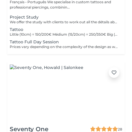
Français • Português We specialise in custom tattoos and
professional piercings, combinin...
Project Study
We offer the study with clients to work out all the détails about their tattoo.
Tattoo
Little (10cm) = 150/200€ Médium (15/20cm) = 250/350€ Big (25cm/+) = start at 400€ Custom quotes per project! The prices vary depending on the complexity of the design as well as the área to be tattoed!
Tattoo Full Day Session
Prices vary depending on the complexity of the design as well as the área to be tattoed.
Seventy One
28