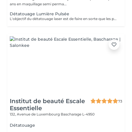
ans en maquillage semi perma...
Détatouage Lumière Pulsée
L'objectif du détatouage laser est de faire en sorte que les particules d'encre soient digérables par l'organisme. Ainsi le faisceau d'énergie du laser vise le pigment et permet de le faire éclater. Il va ensuite être éliminé par les globules blancs. La quantité de séances dépendra du type d'encre, de la peau et de la technique utilisée par le professionnel qui a réalisé votre tatouage des sourcils. seulement un mois apres la première séance la praticienne pourra déterminer le numéro de séances nécessaires, dans. certaines cas une seule séance suffit comme dans certains outres nous pouvons besoin de trois ou plus. Les poils peuvent temporairement devenir blancs "en raison de l'élimination des pigments" explique l'experte. Cette décoloration est courante et temporaire (en quelques jours seulement, les sourcils retrouvent leur couleur d'origine).
Institut de beauté Escale
73
Essentielle
132, Avenue de Luxembourg
Bascharage L-4950
Détatouage