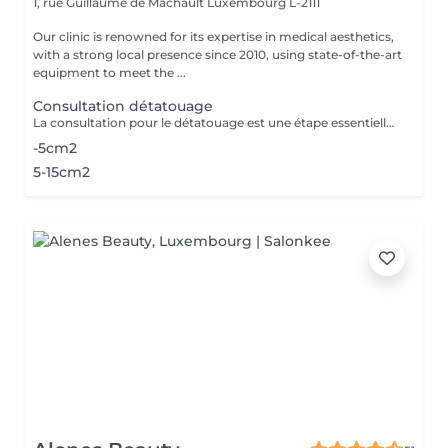
1, rue Guillaume de Machault
Luxembourg L-2111
Our clinic is renowned for its expertise in medical aesthetics,
with a strong local presence since 2010, using state-of-the-art
equipment to meet the ...
Consultation détatouage
La consultation pour le détatouage est une étape essentielle avant le traitement. Elle permet d'évaluer la taille, les couleurs et la profondeur du tatouage, ainsi que le type de peau du patient. Le professionnel explique le déroulement du traitement, le nombre de séances nécessaires et les éventuels effets secondaires. C'est aussi le moment pour poser toutes vos questions et discuter des attentes en termes de résultats
-5cm2
5-15cm2