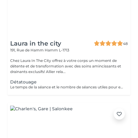
Laura in the city
48
191, Rue de Hamm
Hamm L-1713
Chez Laura In The City offrez à votre corps un moment de
détente et de transformation avec des soins amincissants et
drainants exclusifs! Allier rela...
Détatouage
Le temps de la séance et le nombre de séances utiles pour enlever le tatouage sont variables Le détatouage laser est une technique efficace qui fragmente les pigments d'encre sous la peau à l'aide de faisceaux de lumière, permettant ainsi au système immunitaire de les éliminer progressivement. Le processus nécessite généralement plusieurs séances, et son efficacité dépend de divers facteurs. Comment ça marche ? Le laser cible les particules d'encre et les chauffe pour les fragmenter en morceaux plus petits. Ces fragments sont ensuite naturellement évacués par le corps. Différents types de lasers, tels que le laser Picosure ou le laser Q-Switched, sont utilisés pour traiter efficacement différentes couleurs et profondeurs d'encre. Ce qu'il faut savoir Nombre de séances Le nombre de séances varie considérablement. Un tatouage amateur peut nécessiter 3 à 5 séances, tandis qu'un tatouage professionnel peut en exiger 4 à 12, voire plus, pour une disparition complète. Résultats progressifs L'éclaircissement de l'encre est visible après chaque séance, mais le tatouage complet s'estompe progressivement au fil du temps.