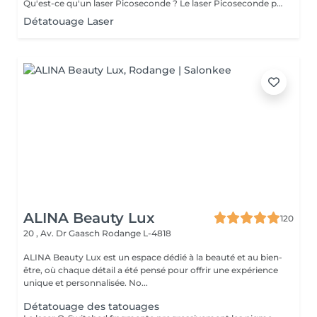
Qu'est-ce qu'un laser Picoseconde ? Le laser Picoseconde permet de délivrer une impulsion lumineuse de l'ordre de 300 picoseconde. Cette brièveté d'impulsion induit une onde de choc capable de fragmenter les pigments du tatouage. Le détatouage était jusqu'à présent réalisé avec des lasers dits «Q Switched» avec une durée d'impulsion de l'ordre de la nanoseconde, beaucoup moins efficace. - Efficace sur les tatouages noirs et de couleurs - Traitement corps, visage et maquillage permanant. - Le détatouage par laser ne laisse pas de cicatrices après le traitement ; - Les séances sont espacées de 30 à 40 jours (au lieu de 2 mois ou plus avec un laser «Q Switched») ; Il est impossible de prédire avec précision le nombre de séances nécessaires. En effet, tout dépend des facteurs sur lesquels nous n'avons aucune information avant de commencer le traitement (qualité et profondeur de l'encre, présence ou non de métaux dans les pigments)
Détatouage Laser
ALINA Beauty Lux
120
20 , Av. Dr Gaasch
Rodange L-4818
ALINA Beauty Lux est un espace dédié à la beauté et au bien-
être, où chaque détail a été pensé pour offrir une expérience
unique et personnalisée. No...
Détatouage des tatouages