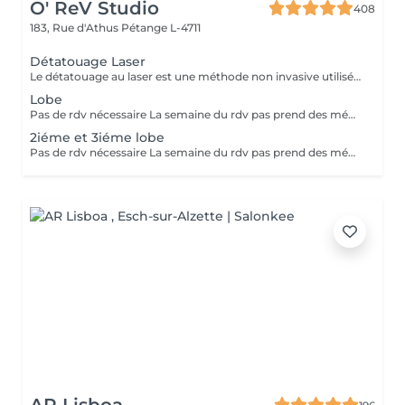
O' ReV Studio
408
183, Rue d'Athus
Pétange L-4711
Détatouage Laser
Le détatouage au laser est une méthode non invasive utilisée pour enlever un tatouage de la peau en utilisant un laser. Ce processus est très populaire, car il permet de supprimer les tatouages de manière efficace tout en minimisant les risques de cicatrices. Le principe repose sur l'utilisation d e faisceaux lumineux qui fragmentent les pigments du tatouage.
Lobe
Pas de rdv nécessaire La semaine du rdv pas prend des médicaments, des anti-inflamatoires, des antibiotiques et de cortisone.
2iéme et 3iéme lobe
Pas de rdv nécessaire La semaine du rdv pas prend des médicaments, des anti-inflamatoires, des antibiotiques et de cortisone.