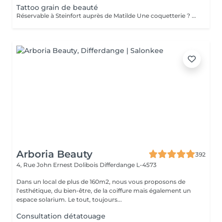
Tattoo grain de beauté
Réservable à Steinfort auprès de Matilde Une coquetterie ? Accentuer un grain de beauté déjà existant ? Une jolie mouche à la Maryline Monroe ? Au choix... Sans douleur, pas de retouche nécessaire ( mais comprise si besoin ), longue durée dans le temps ( jusqu'à 18 mois )
Arboria Beauty
392
4, Rue John Ernest Dolibois
Differdange L-4573
Dans un local de plus de 160m2, nous vous proposons de
l'esthétique, du bien-être, de la coiffure mais également un
espace solarium. Le tout, toujours...
Consultation détatouage