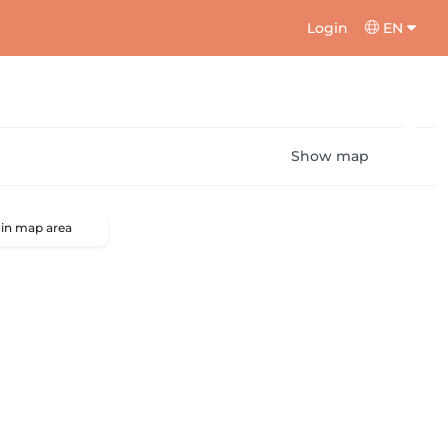
Login
EN
Show map
 in map area