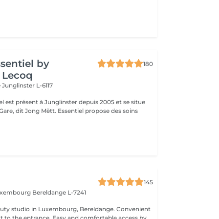
ssentiel by
180
 Lecoq
e
Junglinster L-6117
iel est présent à Junglinster depuis 2005 et se situe
ng Mëtt. Essentiel propose des soins
145
Luxembourg
Bereldange L-7241
 studio in Luxembourg, Bereldange. Convenient
xt to the entrance. Easy and comfortable access by