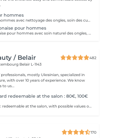
.
ur hommes
Manucure pour hommes avec nettoyage des ongles, soin des cuticules, mise en forme et hydratation des mains. Idéal pour des mains propres, soignées et naturelles.
onaise pour hommes
Manucure japonaise pour hommes avec soin naturel des ongles, polissage avec pâte minérale et poudre nutritive. Renforce les ongles, donne une brillance naturelle et un aspect soigné sans vernis.
ty / Belair
482
xembourg Belair L-1143
professionals, mostly Ukrainian, specialized in
 with over 10 years of experience. We know
to us...
card redeemable at the salon : 80€, 100€
Physical gift card: redeemable at the salon, with possible values of 80€, 100€, or more than 100€. Electronic gift card: redeemable via email, with any value of your choice, available for purchase here on this website. Our gift vouchers are valid for all our services and can be used multiple times.
170