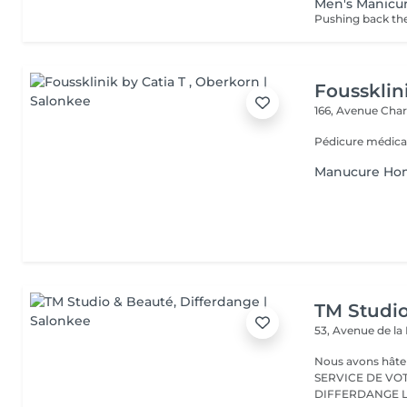
Men's Manicu
Pushing back the 
Foussklin
166, Avenue Char
Pédicure médica
Manucure H
TM Studi
53, Avenue de la
Nous avons hâte de vous accu
SERVICE DE VO
D