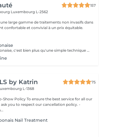
auté
157
sbourg
Luxembourg L-2562
une large gamme de traitements non invasifs dans
 confortable et convivial à un prix équitable.
onaise
La manucure japonaise, c'est bien plus qu'une simple technique de soin des ongles. Le but, c'est vraiment de redonner de l'éclat et de la vitalité aux ongles. Des ingrédients naturels sont utilisés pour chouchouter les ongles et mettre en valeur leur beauté innée : - on nourrit et on renforce les ongles avec des produits comme la cire d'abeille, le lait de riz et le soja. - on utilise des outils spécifiques et des techniques toutes douces, comme un polissage délicat et l'application de pâtes riches en nutriments.
fine
LS by Katrin
75
uxembourg L-1368
-Show Policy To ensure the best service for all our
 ask you to respect our cancellation policy. -
..
ponais Nail Treatment