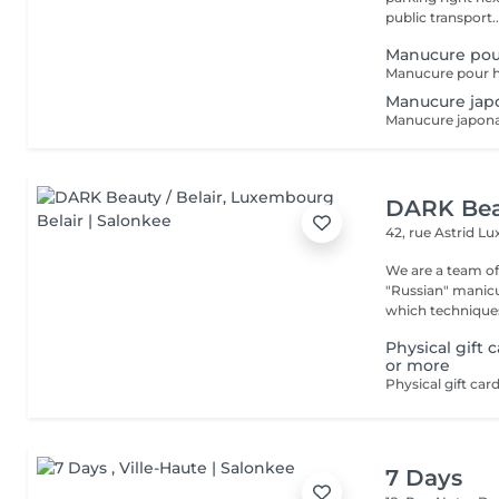
public transport..
Manucure po
Manucure jap
DARK Beau
42, rue Astrid
Lu
We are a team of 
"Russian" manicure,
which techniques 
Physical gift 
or more
7 Days