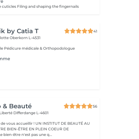
re
cuticles Filing and shaping the fingernails
ik by Catia T
41
lotte
Oberkorn L-4531
le Pédicure médicale & Orthopodologue
omme
o & Beauté
56
 Liberté
Differdange L-4601
eillir ! UN INSTITUT DE BEAUTÉ AU
TRE BIEN-ÊTRE EN PLEIN COEUR DE
IFFERDANGE Le bien-être n'est pas une q...