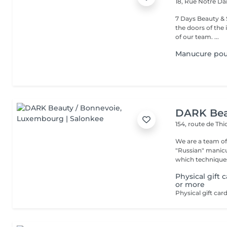
18, Rue Notre 
7 Days Beauty & Spa Welcome to our institute, By wal
the doors of the 
of our team. ...
Manucure po
DARK Bea
154, route de Thi
We are a team of 
"Russian" manicure,
which techniques 
Physical gift 
or more