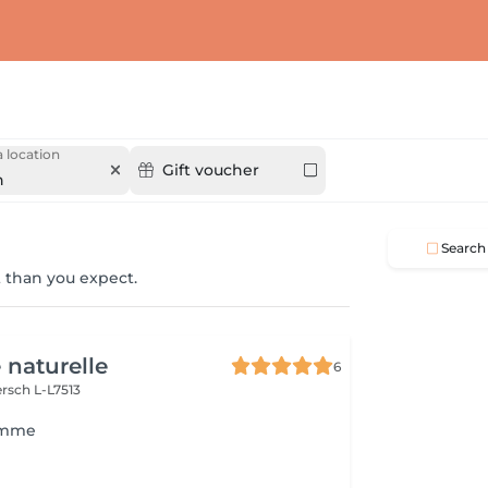
 location
Gift voucher
n
Search
 than you expect.
 naturelle
6
rsch L-L7513
omme