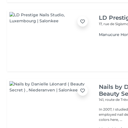
LD Presti
17, rue de Sigis
Manucure H
Nails by 
Beauty Se
141, route de Trè
In 2007, I studie
employed nail designer ever sinc
colors here, ...