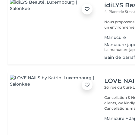
idiLYS Be
4, Place de Stra
Nous proposons 
un environnement
Manucure
Manucure jap
Bain de parra
LOVE NAI
26, rue du Curé
L
Cancellation & No
clients, we kindly
Cancellations ma.
Manicure + Ja