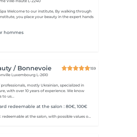
Dame
Ville-Haute L-2240
king through
institute, you place your beauty in the expert hands
ur hommes
uty / Bonnevoie
159
onville
Luxembourg L-2610
professionals, mostly Ukrainian, specialized in
 with over 10 years of experience. We know
to us...
card redeemable at the salon : 80€, 100€
Physical gift card: redeemable at the salon, with possible values of 80€, 100€, or more than 100€. Electronic gift card: redeemable via email, with any value of your choice, available for purchase here on this website. Our gift vouchers are valid for all our services and can be used multiple times.