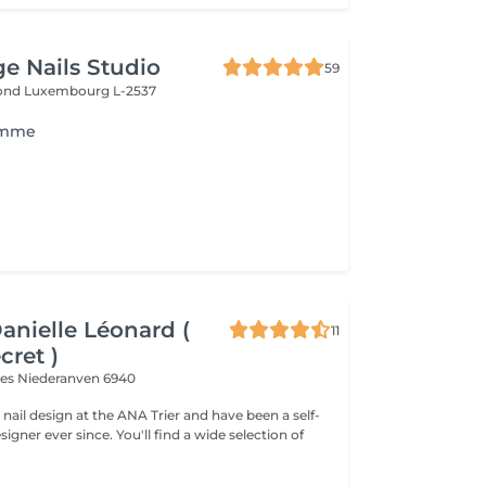
ge Nails Studio
59
mond
Luxembourg L-2537
omme
Danielle Léonard (
11
cret )
ves
Niederanven 6940
d nail design at the ANA Trier and have been a self-
e. You'll find a wide selection of