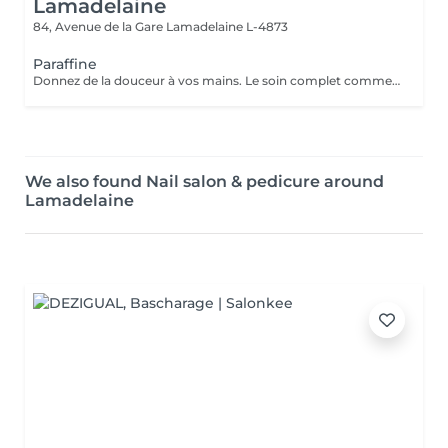
Lamadelaine
84, Avenue de la Gare
Lamadelaine L-4873
Paraffine
Donnez de la douceur à vos mains. Le soin complet commence par un gommage de l'avant bras et des mains, puis vous trempez vos mains dans un bain de paraffine chaude, ce masque va poser environ 15 min, puis vient le moment de la détente le modelage des mains, relaxation suprême. Résultat des mains douces comme une peau de bébé.
We also found Nail salon & pedicure around
Lamadelaine