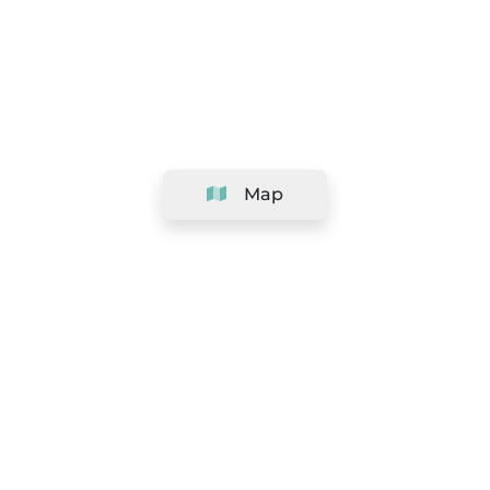
Map
Company
Support
Team
&
Careers
Information for salons