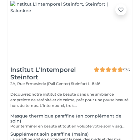
Institut L'Intemporel
536
Steinfort
2A, Rue Ermesinde (Pall Center)
Steinfort L-8416
Découvrez notre institut de beauté dans une ambiance
empreinte de sérénité et de calme, prêt pour une pause beauté
hors du temps. L'Intemporel, trois...
Masque thermique paraffine (en complément de
soin)
Pour terminer en beauté et tout en volupté votre soin visage, nous vous proposons le 'double masque '. Cela consiste en une application d'un masque crème bourré d'actifs hydratants/régénérants/anti-âge ou anti-oxydants suivi d'un bain de paraffine tiède. Ceci permet la pénétration intégrale du masque crème grâce à la chaleur de la paraffine et un fin de soin en douceur grâce aux actifs de la paraffine adoucissants et calmants. Une véritable sensation de détente.
Supplément soin paraffine (mains)
La paraffine agit en protégeant la peau des pieds et des mains contre les agressions extérieures. Sa capacité de rétention d'eau favorise l'hydratation de la peau. Le traitement à la paraffine est idéal pour avoir des membres lisses. En effet, ce produit procure un effet rajeunissant à la peau, en plus de l'adoucir. Uniquement avec un service de manucurie effectué à l'institut le même jour