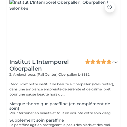
Institut L'Intemporel
767
Oberpallen
2, Arelerstrooss (Pall Center)
Oberpallen L-8552
Découvrez notre institut de beauté à Oberpallen (Pall Center),
dans une ambiance empreinte de sérénité et de calme, prêt
pour une pause beauté hors du...
Masque thermique paraffine (en complément de
soin)
Pour terminer en beauté et tout en volupté votre soin visage, nous vous proposons le 'double masque '. Cela consiste en une application d'un masque crème bourré d'actifs hydratants/régénérants/anti-âge ou anti-oxydants suivi d'un bain de paraffine tiède. Ceci permet la pénétration intégrale du masque crème grâce à la chaleur de la paraffine et un fin de soin en douceur grâce aux actifs de la paraffine adoucissants et calmants. Une véritable sensation de détente.
Supplément soin paraffine
La paraffine agit en protégeant la peau des pieds et des mains contre les agressions extérieures. Sa capacité de rétention d'eau favorise l'hydratation de la peau. Le traitement à la paraffine est idéal pour avoir des membres lisses. En effet, ce produit procure un effet rajeunissant à la peau, en plus de l'adoucir. Uniquement avec un service de manucurie effectué à l'institut le même jour.