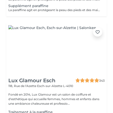
Supplément paraffine
La paraffine agit en protégeant la peau des pieds et des mains contre les agressions extérieures. Sa capacité de rétention d'eau favorise l'hydratation de la peau. Le traitement à la paraffine est idéal pour avoir des membres lisses. En effet, ce produit procure un effet rajeunissant à la peau, en plus de l'adoucir. Uniquement avec un service de beauté des pieds ou de pédicurie effectué à l'institut le même jour
Lux Glamour Esch
343
118, Rue de l'Azette
Esch-sur-Alzette L-4010
Fondé en 2014, Lux Glamour est un salon de coiffure et
d'esthétique qui accueille femmes, hommes et enfants dans
une ambiance chaleureuse et professio...
Traitement à la paraffine