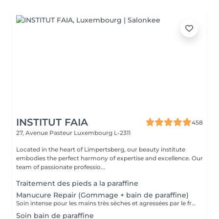
INSTITUT FAIA
458
27, Avenue Pasteur
Luxembourg L-2311
Located in the heart of Limpertsberg, our beauty institute
embodies the perfect harmony of expertise and excellence. Our
team of passionate professio...
Traitement des pieds a la paraffine
Manucure Repair (Gommage + bain de paraffine)
Soin intense pour les mains très sèches et agressées par le froid ou les produits. Comprend le limage des ongles, la pousse et la coupe des cuticules, gommage, masque à la paraffine de 10 minutes et massage avec une crème de soin. Application d'une base transparente si désirée.
Soin bain de paraffine