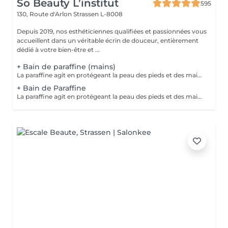
So Beauty L’institut
595
130, Route d'Arlon
Strassen L-8008
Depuis 2019, nos esthéticiennes qualifiées et passionnées vous
accueillent dans un véritable écrin de douceur, entièrement
dédié à votre bien-être et ...
+ Bain de paraffine (mains)
La paraffine agit en protégeant la peau des pieds et des mains contre les agressions extérieures. Sa capacité de rétention d'eau favorise l'hydratation de la peau. Le traitement à la paraffine est idéal pour avoir des membres lisses. En effet, ce produit procure un effet rajeunissant à la peau, en plus de l'adoucir. Ce traitement est ainsi surtout recommandé à toute personne ayant la peau sèche.
+ Bain de Paraffine
La paraffine agit en protégeant la peau des pieds et des mains contre les agressions extérieures. Sa capacité de rétention d'eau favorise l'hydratation de la peau. Le traitement à la paraffine est idéal pour avoir des membres lisses. En effet, ce produit procure un effet rajeunissant à la peau, en plus de l'adoucir. Ce traitement est ainsi surtout recommandé à toute personne ayant la peau sèche.