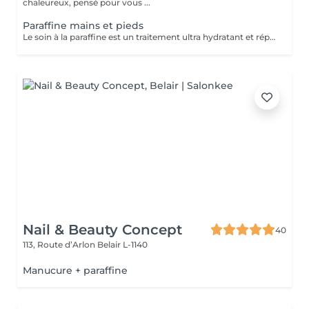
chaleureux, pensé pour vous ...
Paraffine mains et pieds
Le soin à la paraffine est un traitement ultra hydratant et réparateur idéal pour les mains et pieds secs et abîmés. Ce soin consiste à éliminer toutes les cellules mortes grâce à un gommage manuel ou mécanique suivi d un enveloppement en paraffine.
Nail & Beauty Concept
40
113, Route d’Arlon
Belair L-1140
Manucure + paraffine