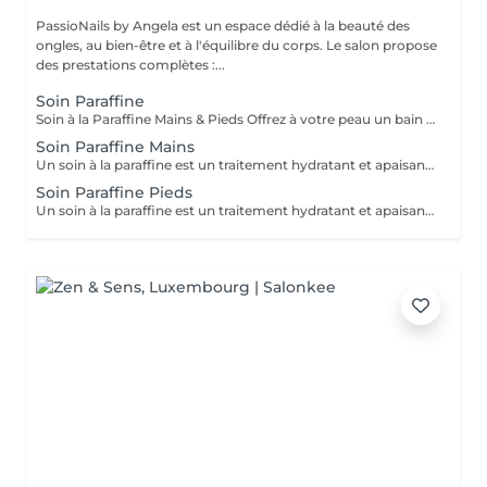
PassioNails by Angela est un espace dédié à la beauté des
ongles, au bien-être et à l'équilibre du corps. Le salon propose
des prestations complètes :...
Soin Paraffine
Soin à la Paraffine Mains & Pieds Offrez à votre peau un bain de douceur et de chaleur Hydratation profonde La chaleur de la paraffine ouvre les pores et permet une hydratation intense. Parfait pour les peaux sèches, rugueuses, ou les talons fendillés.
Soin Paraffine Mains
Un soin à la paraffine est un traitement hydratant et apaisant pour les mains et/ou les pieds, qui utilise une cire chauffée pour améliorer la peau sèche et abîmée. Il est également thérapeutique, car la chaleur aide à soulager les douleurs articulaires, musculaires et les affections comme l'arthrite, le psoriasis ou l'eczéma. L'enveloppement crée un effet de sauna qui permet aux produits hydratants appliqués avant la paraffine de pénétrer en profondeur.
Soin Paraffine Pieds
Un soin à la paraffine est un traitement hydratant et apaisant pour les mains et/ou les pieds, qui utilise une cire chauffée pour améliorer la peau sèche et abîmée. Il est également thérapeutique, car la chaleur aide à soulager les douleurs articulaires, musculaires et les affections comme l'arthrite, le psoriasis ou l'eczéma. L'enveloppement crée un effet de sauna qui permet aux produits hydratants appliqués avant la paraffine de pénétrer en profondeur.