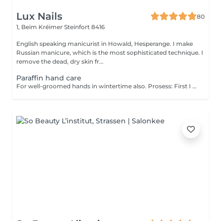
Lux Nails
80
1, Beim Kréimer
Steinfort 8416
English speaking manicurist in Howald, Hesperange. I make
Russian manicure, which is the most sophisticated technique. I
remove the dead, dry skin fr...
Paraffin hand care
For well-groomed hands in wintertime also. Prosess: First I use coconut sugar scrub and remove the dead skin cells. This helps the materials get deeper. I massage the skin with a nourishing, vitamin cream, which has a blood circulation-enhancing effect and contains a lot of useful ingredients. I dip your hands in warm paraffin twice, put on a nylon and then a comfortable terry gloves and you can relax for 10-15 minutes. When the time expired, I remove the paraffin and you can enjoy beautiful, fresh, elastic skin that will be more resistant to the harmful effects of the environment. The service can be make after a manicure or gel polish, or separately. Give it a try, you won't regret it!