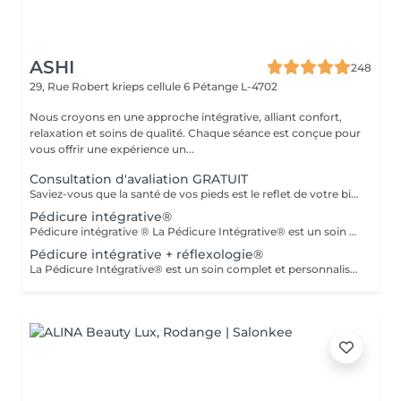
ASHI
248
29, Rue Robert krieps cellule 6
Pétange L-4702
Nous croyons en une approche intégrative, alliant confort,
relaxation et soins de qualité. Chaque séance est conçue pour
vous offrir une expérience un...
Consultation d'avaliation GRATUIT
Saviez-vous que la santé de vos pieds est le reflet de votre bien-être général ? En associant la pédicurie spécialisée à la réflexologie plantaire et aux thérapies intégratives, je vous propose un accompagnement sur mesure. Au-delà du soin technique des affections du pied, je vous aide à relâcher le stress et à retrouver une harmonie profonde entre le corps et l'esprit. Offrez à vos pieds l'attention qu'ils méritent.
Pédicure intégrative®
Pédicure intégrative ® La Pédicure Intégrative® est un soin complet et personnalisé qui combine santé des pieds et bien-être. Prendre soin de vos pieds, c'est aussi prendre soin de votre santé globale. Ce que nous offrons : - Diagnostic : Analyse approfondie de l'état de vos pieds pour un soin parfaitement adapté à vos besoins. - Soin de Haute Qualité : Traitement des ongles et de la peau avec des produits de qualité supérieure pour garantir hygiène et confort.
Pédicure intégrative + réflexologie®
La Pédicure Intégrative® est un soin complet et personnalisé qui combine santé des pieds et bien-être. Prendre soin de vos pieds, c'est aussi prendre soin de votre santé globale. Ce que nous offrons : - Diagnostic : Analyse approfondie de l'état de vos pieds pour un soin parfaitement adapté à vos besoins. - Soin de Haute Qualité : Traitement des ongles et de la peau avec des produits de qualité supérieure pour garantir hygiène et confort. - Réflexologie : Stimulation de points réflexes sur les pieds pour promouvoir équilibre et bien-être, soulageant les tensions et améliorant la circulation. - Orientation Physique et Émotionnelle : Conseils personnalisés pour optimiser votre bien-être global, tenant compte de vos besoins physiques et émotionnels. Pourquoi choisir la Pédicure Intégrative® ? Ce service vous permet de bénéficier d'une approche holistique qui allie soins esthétiques et thérapeutiques, vous aidant à vous sentir revitalisé et équilibré. Réservez dès maintenant votre séance !