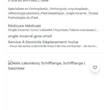
5, Rue du Brill
Foetz L-3898
Spécialisée en Orthoplastie , Orthonyxie, onychoplasie ,
réflexologie plantaire ,Pied diabétique , ongle incarné , Toutes
Pathologies du Pied .
Pédicure Médicale
Ongle incarné / cors / callosité / mycoses / talons crevasses / coupe les ongles /soin pied d'athlète sportif / durillons / pensmemt / pieds diabétiques / onychoplastie construire ongles
ongle incarné gros orteil
Service À Domicile Déplacement inclus
- Pour les soins à domicile merci de me contacter - Je ne me déplace pas à plus de 20 KM