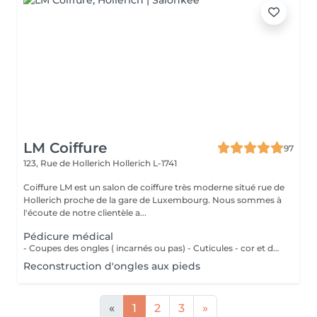
LM Coiffure
97
123, Rue de Hollerich
Hollerich L-1741
Coiffure LM est un salon de coiffure très moderne situé rue de
Hollerich proche de la gare de Luxembourg. Nous sommes à
l'écoute de notre clientèle a...
Pédicure médical
- Coupes des ongles ( incarnés ou pas) - Cuticules - cor et durillons - Petit massage - Pose de vernis semi-permanent couleur ( Si vous voulez une french, veuillez svp cocher l'onglet french en plus)
Reconstruction d'ongles aux pieds
«
1
2
3
»