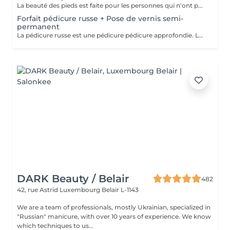
La beauté des pieds est faite pour les personnes qui n'ont pas de problème particulier au niveau de leur pieds. Elle comprend la pousse des cuticules, la coupe des ongles et le limage, léger ponçage de la plaque de l'ongle, et rape de la plante du pied. Pose de vernis transparent et application de crème inclues.
Forfait pédicure russe + Pose de vernis semi-
permanent
La pédicure russe est une pédicure pédicure approfondie. La durée de votre vernis permanent va durer 1 semaine de plus.
DARK Beauty / Belair
482
42, rue Astrid
Luxembourg Belair L-1143
We are a team of professionals, mostly Ukrainian, specialized in
"Russian" manicure, with over 10 years of experience. We know
which techniques to us...