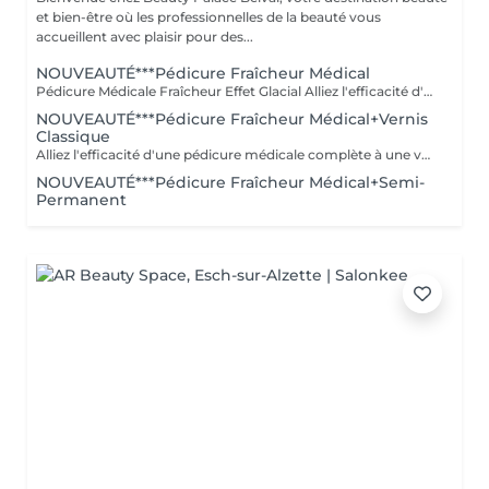
et bien-être où les professionnelles de la beauté vous
accueillent avec plaisir pour des...
NOUVEAUTÉ***Pédicure Fraîcheur Médical
Pédicure Médicale Fraîcheur Effet Glacial Alliez l'efficacité d'une pédicure médicale complète à une véritable vague de fraîcheur intense. Ce soin approfondi des pieds associe le travail des ongles, cuticules, callosités et zones rugueuses à un gommage au sel et à l'amande douce, un bain effervescent relaxant et rafraîchissant, puis un soin à l'effet glacial appliqué jusqu'aux mollets. Une sensation de froid intense et revigorante, idéale pour retrouver des pieds parfaitement soignés tout en profitant d'un véritable moment de fraîcheur et de confort. Des pieds profondément soignés, doux et confortables, enveloppés d'une sensation glaciale irrésistible.
NOUVEAUTÉ***Pédicure Fraîcheur Médical+Vernis
Classique
Alliez l'efficacité d'une pédicure médicale complète à une véritable vague de fraîcheur intense, sublimée par la pose d'un vernis classique. Ce soin approfondi associe le travail des ongles, cuticules, callosités et zones rugueuses à un gommage au sel et à l'amande douce, un bain effervescent relaxant et rafraîchissant, puis un soin à l'effet glacial appliqué jusqu'aux mollets. Une sensation de froid intense et revigorante, idéale pour retrouver des pieds parfaitement soignés tout en profitant d'un véritable moment de fraîcheur. Des pieds profondément soignés, doux, élégamment vernis et enveloppés d'une sensation glaciale irrésistible.
NOUVEAUTÉ***Pédicure Fraîcheur Médical+Semi-
Permanent