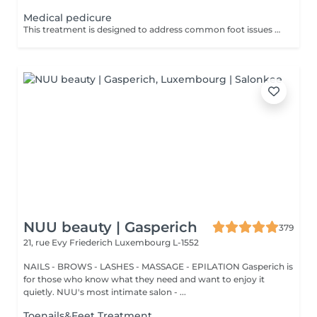
Medical pedicure
This treatment is designed to address common foot issues such as cracks, calluses, corns, ingrown toenail correction... All managed with precision by our sepcialist. Service content: -Initial assessment of the foot condition -Hygienic cleansing and softening of the skin -Removal of hardened or thickened areas -Detailed nail care and reshaping -Targeted treatment of problem zones -Application of a therapeutic foot cream
NUU beauty | Gasperich
379
21, rue Evy Friederich
Luxembourg L-1552
NAILS - BROWS - LASHES - MASSAGE - EPILATION Gasperich is
for those who know what they need and want to enjoy it
quietly. NUU's most intimate salon - ...
Toenails&Feet Treatment