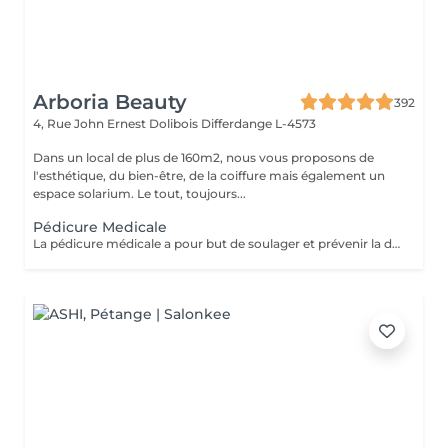
Arboria Beauty
392
4, Rue John Ernest Dolibois
Differdange L-4573
Dans un local de plus de 160m2, nous vous proposons de
l'esthétique, du bien-être, de la coiffure mais également un
espace solarium. Le tout, toujours...
Pédicure Medicale
La pédicure médicale a pour but de soulager et prévenir la douleur, mais également les effets secondaires des pathologies. Cors, durillons, crevasses ou il-de-perdrix sont ainsi traités par une pédicure médicale. Une séance de pédicure médicale en institut se déroule comme suit : Le pied sera désinfecté à l'alcool, puis examiné afin de déterminer quels sont les problèmes à traiter ; Si c'est nécessaire, de gros cotons imbibés d'une solution antiseptique et détergente (H.A.C.) sont passés sur l'épiderme ; Les ongles sont d'office coupés, limés et dégagés sur les côtés; L'ablation de cors ou durillons se fait en douceur, à l'aide d'un bistouri ; Un ponçage des talons adoucit la peau ; Une désinfection de l'ensemble du pied se fait. Le pied est séché puis massé avec une crème naturelle spécifique pour les pieds ;