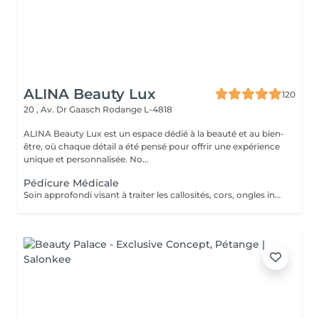
ALINA Beauty Lux
120
20 , Av. Dr Gaasch
Rodange L-4818
ALINA Beauty Lux est un espace dédié à la beauté et au bien-
être, où chaque détail a été pensé pour offrir une expérience
unique et personnalisée. No...
Pédicure Médicale
Soin approfondi visant à traiter les callosités, cors, ongles incarnés, fissures ou durillons. Réalisé dans le respect des normes d'hygiène et de confort. Améliore la santé et l'apparence du pied. Résultat optimal : cure de 3 à 5 séances selon la problématique.