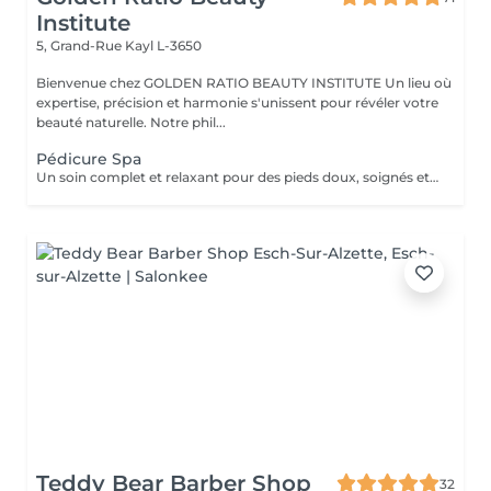
Institute
5, Grand-Rue
Kayl L-3650
Bienvenue chez GOLDEN RATIO BEAUTY INSTITUTE Un lieu où
expertise, précision et harmonie s'unissent pour révéler votre
beauté naturelle. Notre phil...
Pédicure Spa
Un soin complet et relaxant pour des pieds doux, soignés et légers. La pédicure Spa allie beauté et bien-être grâce à un protocole en plusieurs étapes : Inclus : bain de pieds, soin des ongles et cuticules, gommage, ponçage des talons, masque nourrissant, massage hydratant. Résultat : des pieds parfaitement nets, régénérés et visiblement rafraîchis. Durée : environ 60 minutes. Un moment de détente profonde et de soin intense, pour des pieds sublimés.
Teddy Bear Barber Shop
32