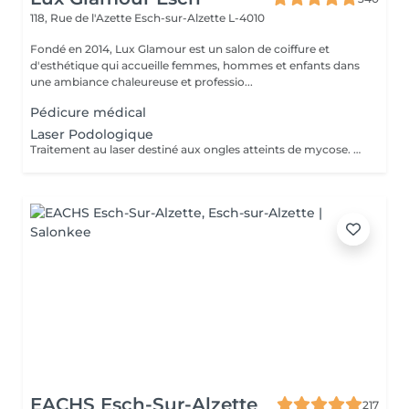
118, Rue de l'Azette
Esch-sur-Alzette L-4010
Fondé en 2014, Lux Glamour est un salon de coiffure et
d'esthétique qui accueille femmes, hommes et enfants dans
une ambiance chaleureuse et professio...
Pédicure médical
Laser Podologique
Traitement au laser destiné aux ongles atteints de mycose. Le laser agit directement sur la zone concernée et complète les soins podologiques afin d'améliorer l'aspect et la santé de l'ongle. Procédure rapide, sûre et non invasive. Le nombre de séances nécessaires peut varier selon l'état de l'ongle et l'évolution du traitement.
EACHS Esch-Sur-Alzette
217