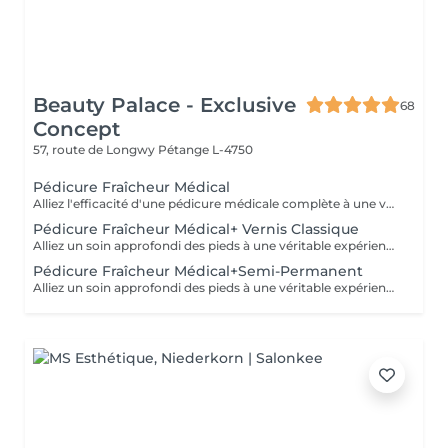
Beauty Palace - Exclusive
68
Concept
57, route de Longwy
Pétange L-4750
Pédicure Fraîcheur Médical
Alliez l'efficacité d'une pédicure médicale complète à une véritable expérience de fraîcheur et de bien-être. Cette prestation comprend un soin approfondi des pieds, avec travail des ongles et des cuticules ainsi qu'un traitement ciblé des callosités, durillons et zones rugueuses, selon les besoins de vos pieds. Le soin se poursuit avec un gommage au sel enrichi en huile d'amande douce, un bain de pieds effervescent relaxant et rafraîchissant, puis l'application d'un gel fraîcheur intense pouvant être remonté jusqu'aux mollets. Idéale pour retrouver des pieds soignés, doux et confortables, tout en profitant d'une agréable sensation de fraîcheur et de légèreté, particulièrement appréciée pendant les fortes chaleurs. Un soin complet qui associe efficacité, confort et fraîcheur pour des pieds parfaitement soignés et une véritable sensation de bien-être.
Pédicure Fraîcheur Médical+ Vernis Classique
Alliez un soin approfondi des pieds à une véritable expérience de fraîcheur. Cette prestation comprend le soin des ongles et cuticules, le travail des callosités et zones rugueuses, suivi d'un gommage au sel et à l'amande douce, d'un bain effervescent relaxant et rafraîchissant, puis d'un gel fraîcheur intense jusqu'aux mollets. Le soin se termine par la pose du vernis classique de votre choix. Des pieds soignés, doux, frais et élégamment vernis.
Pédicure Fraîcheur Médical+Semi-Permanent
Alliez un soin approfondi des pieds à une véritable expérience de fraîcheur. Cette prestation comprend le soin des ongles et cuticules, le travail des callosités et zones rugueuses, suivi d'un gommage au sel et à l'amande douce, d'un bain effervescent relaxant et rafraîchissant, puis d'un gel fraîcheur intense jusqu'aux mollets. Le soin se termine par la pose du semi-permanent de votre choix. Des pieds soignés, doux, frais et une couleur brillante longue tenue.