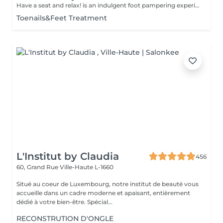
Have a seat and relax! is an indulgent foot pampering experience that typically includes exfoliation of the feet, using a foot scrub and a combination of moisturising products. Our masters do edged pedicure. How is a pedicure spa done? - feet are cleansed and soaked - nails are cut, your nail plate is shaped and filed - feet are sunk in water - scrub is applied on feet - mask is applied - the cuticle and side ridges are corrected - heels are cleaned - cuticle oil and feet cream are applied Age restrictions: recommended to do from 14 years. Post procedure recommendations: there are no post recommendations for this procedure. Frequency: once in 3-4 weeks.
Toenails&Feet Treatment
L'Institut by Claudia
456
60, Grand Rue
Ville-Haute L-1660
Situé au coeur de Luxembourg, notre institut de beauté vous
accueille dans un cadre moderne et apaisant, entièrement
dédié à votre bien-être. Spécial...
RECONSTRUTION D'ONGLE