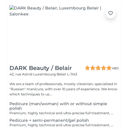
DARK Beauty / Belair
480
42, rue Astrid
Luxembourg Belair L-1143
We are a team of professionals, mostly Ukrainian, specialized in
"Russian" manicure, with over 10 years of experience. We know
which techniques to us...
Pedicure (man/woman) with or without simple
polish
Premium, highly technical and ultra-precise full treatment, performed mainly with an e-file to achieve a perfectly clean nail contour and apply the polish as close as possible, even slightly under the cuticle. This technique helps visually delay the regrowth by around 10 days. Visual result: -Extremely well-groomed nails, clean contours, flawless shape -Instagram / photo studio effect: neat, precise, with no visible dry skin Service content: -Removal of old semi-permanent and/or gel polish (if needed, please book accordingly this option via this screen) -Very meticulous preparation of the nail plate -Shape and file nails -Gentle cuticle care -Removal of dead skin -Heels are cleaned -Application of a transparent simple polish (if desired) OR application of your own simple polish (if needed, please book accordingly this option via this screen) -Application of cuticle oil and feet cream
Pedicure + semi-permanent/gel polish
Premium, highly technical and ultra-precise full treatment, performed mainly with an e-file to achieve a perfectly clean nail contour and apply the polish as close as possible, even slightly under the cuticle. This technique helps visually delay the regrowth by around 10 days. Visual result: -Extremely well-groomed nails, clean contours, flawless shape -Instagram / photo studio effect: neat, precise, with no visible dry skin A perfect solution for flawless and long-lasting nails: -The average durability is 6 weeks!! Service content: -Removal of old semi-permanent and/or gel polish (if needed, already include in this price/service) -Very meticulous preparation of the nail plate -Shape and file nails -Gentle cuticle care -Removal of dead skin -Heels are cleaned -Application of semi-permanent nail polish -Application of cuticle oil and feet cream Optional : -Price per nail for nail art on up to 5 nails (if so please book "WITH simple design") +3€/nail -Price for simple design (French, Chrome, Baby Boomer, Cat Eyes, Stickers, Foil) 6-10 nails -> +20€ -Price for complex design (3D, Hand drawings, Stamping, French with Chrome, Baby Boomer with Chrome, French with Cat Eyes) 6-10 nails -> +30€ -Price per nail extension/reconstruction, maximum 2 nails (if so please book "WITH extension/reconstruction") +10€/nail