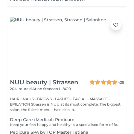
NUU beauty | Strassen
425
204, route d'Arlon
Strassen L-8010
HAIR - NAILS - BROWS - LASHES - FACIAL - MASSAGE -
EPILATION Strassen is NUU at its most complete. The biggest
salon, the fullest menu - hair, skin, n...
Deep Care (Medical) Pedicure
Keep your feet happy and healthy! is a specialised form of feet treatment where a nail master eliminates such problems as calluses, cracks and deformed nails etc. How is Deep Care (Medical) Pedicure done? - problem is identified - feet are disinfected and softened - calloused skin is removed - nail plate is treated - skin is treated - medical cream is applied Age restrictions: recommended to do from 16 years. Post procedure recommendations: professional home care is recommended after the procedure. Frequency: once in 3-4 weeks.
Pedicure SPA by TOP Master Tetiana