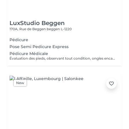
LuxStudio Beggen
170A, Rue de Beggen
beggen L-1220
Pédicure
Pose Semi Pedicure Express
Pédicure Médicale
Évaluation des pieds, observant tout condition, ongles encarnes, cour, callosités ! En cas de infections, champignons, micose ou les problèmes cotanés, recomandez une visite chez le podologue si necessaire. Desinfection des Pieds avec solution antiseptique. Retrait du Vernis Précédent avec un dissolvant pour nettoyer complètement les ongles des pieds. Coupez, desencarnes et Modelez les ongles avec une pance et lime, Pousses les Cuticules avec batone pour repousser doucement vers l'arrière et coupez les excès, Coupez avec bisturi les callosites si necessaire Traitement avec une rape pour eliminer les cellules mortes et les callosites, sans besoin d'immersion dans l'eau. Application d'un gommage supplementaire si necessaire. Hydratation Intense avec crème et les cuticules pour maintenir la peau douce, Appliquez une base transparent pour protéger les ongles. Attendez suffisamment de tempos pour sèc
New