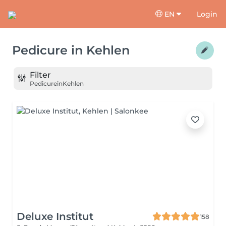
EN
Login
Pedicure
in
Kehlen
Filter
Pedicure
in
Kehlen
Deluxe Institut
158