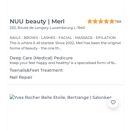
NUU beauty | Merl
788
332, Route de Longwy
Luxembourg L-1940
NAILS - BROWS - LASHES - FACIAL - MASSAGE - EPILATION
This is where it all started. Since 2022, Merl has been the original
home of beauty - the one th...
Deep Care (Medical) Pedicure
Keep your feet happy and healthy! is a specialised form of feet treatment where a nail master eliminates such problems as calluses, cracks and deformed nails etc. How is pedicure medical done? - problem is identified - feet are disinfected and softened - calloused skin is removed - nail plate is treated - skin is treated - medical cream is applied Age restrictions: recommended to do from 16 years. Post procedure recommendations: professional home care is recommended after the procedure. Frequency: once in 3-4 weeks.
Toenails&Feet Treatment
Nail Repair