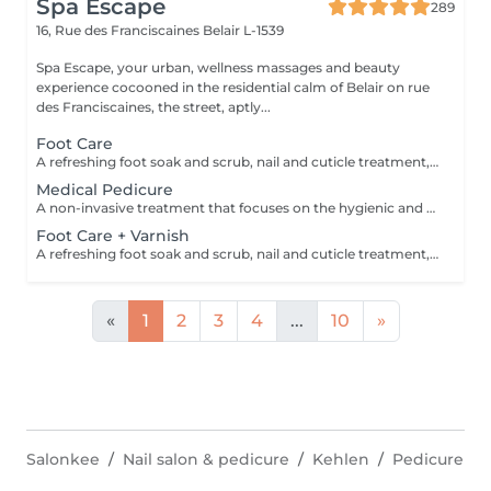
Spa Escape
289
16, Rue des Franciscaines
Belair L-1539
Spa Escape, your urban, wellness massages and beauty
experience cocooned in the residential calm of Belair on rue
des Franciscaines, the street, aptly...
Foot Care
A refreshing foot soak and scrub, nail and cuticle treatment, lower leg and foot massage. A feeling of relaxation and calm accentuates this treatment.
Medical Pedicure
A non-invasive treatment that focuses on the hygienic and aesthetic care of the toenails and soles after a complete evaluation of your feet and nails. This treatment is followed by a foot massage.
Foot Care + Varnish
A refreshing foot soak and scrub, nail and cuticle treatment, lower leg and foot massage. A feeling of relaxation and calm accentuates this treatment. This is followed by the application of a nail varnish or semi-permanent of your choice.
«
1
2
3
4
...
10
»
Salonkee
Nail salon & pedicure
Kehlen
Pedicure