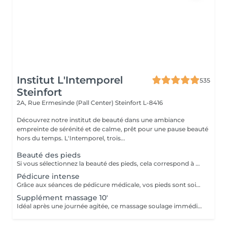
Institut L'Intemporel
535
Steinfort
2A, Rue Ermesinde (Pall Center)
Steinfort L-8416
Découvrez notre institut de beauté dans une ambiance
empreinte de sérénité et de calme, prêt pour une pause beauté
hors du temps. L'Intemporel, trois...
Beauté des pieds
Si vous sélectionnez la beauté des pieds, cela correspond à couper et limer les ongles, repousser et couper mes cuticules, râper et masser les pieds. Si vous avez des soucis tels que : cors, ongles incarnés, ongles épaissis, mycoses ou tout autre douleur spécifique merci de sélectionner la pédicure qui est médicale.
Pédicure intense
Grâce aux séances de pédicure médicale, vos pieds sont soignés et traités en profondeur. En termes de soins de soi, les pieds sont souvent la partie du corps oubliée. C'est pourtant l'une de celles qui subit le plus votre quotidien. Ongles incarnés, cors, durillons et autres crevasses, sont des sources d'inconfort qui peuvent aisément être évitées si un soin est apporté assez tôt . Nos séances de pédicure médicale vous permettent une prise en charge complète de vos pieds. Du soin d'entretien au traitement plus profond, vos pieds sont massés, traités et soignés avec toute l'expertise de nos pédicures. Conseillée toutes les 4 semaines.
Supplément massage 10'
Idéal après une journée agitée, ce massage soulage immédiatement vos pieds.