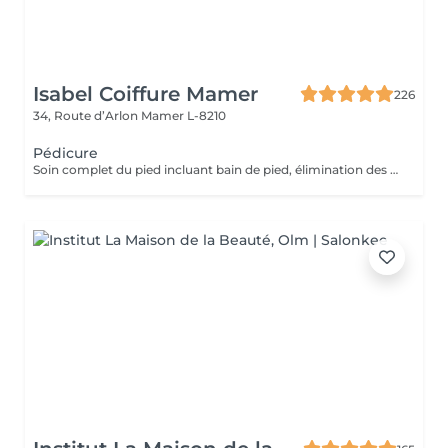
Isabel Coiffure Mamer
226
34, Route d’Arlon
Mamer L-8210
Pédicure
Soin complet du pied incluant bain de pied, élimination des callosité (problème divers, tel que les cors etc) travail complet de l'ongle et des cuticules, gommage et crème hydratante de fin de soin (5 pour pose vernis).