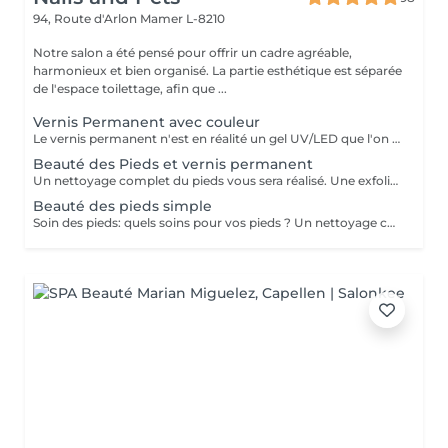
94, Route d'Arlon
Mamer L-8210
Notre salon a été pensé pour offrir un cadre agréable,
harmonieux et bien organisé. La partie esthétique est séparée
de l'espace toilettage, afin que ...
Vernis Permanent avec couleur
Le vernis permanent n'est en réalité un gel UV/LED que l'on a conditionné dans un flacon afin de faciliter son application. Le vernis permanent est une matière très fine et a effet d'environ de 2 à 3 semaines. Il est associé avec d' une base et d' une finition et s' applique avec un petit pinceau. En effet, le pinceau est déjà intégré et il n'y a plus qu'à l'appliquer sur les ongles de la cliente.
Beauté des Pieds et vernis permanent
Un nettoyage complet du pieds vous sera réalisé. Une exfoliation de la voute plantaire, puis un traitement adaptés vous sera effectué avec une crème hydratante pour finaliser votre soin. Un vernis permanent vous sera posé avec la couleur de votre choix.
Beauté des pieds simple
Soin des pieds: quels soins pour vos pieds ? Un nettoyage complet du pieds vous sera réalisé. Une exfoliation de la voute plantaire, puis un traitement adaptés vous sera effectué avec une crème hydratante pour finaliser votre soin. Le soin durera 40 minute environ (tout dépend du travail à réaliser)