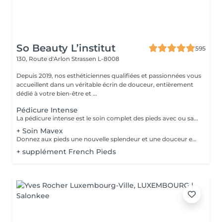
So Beauty L’institut
595
130, Route d'Arlon
Strassen L-8008
Depuis 2019, nos esthéticiennes qualifiées et passionnées vous
accueillent dans un véritable écrin de douceur, entièrement
dédié à votre bien-être et ...
Pédicure Intense
La pédicure intense est le soin complet des pieds avec ou sans souci particulier. Elle comprend : bain de pied, pousse et coupe des cuticules, coupe et limage des ongles, travail des callosités et/ou cors au bistouri/crédo, rape, gommage, massage avec crème de soin. La pose de vernis transparent est incluse si souhaitée.
+ Soin Mavex
Donnez aux pieds une nouvelle splendeur et une douceur extraordinaire grâce à un traitement agréable et relaxant. Mavex Calluspeeling® est un soin professionnel pour la beauté des pieds qui permet d'obtenir des résultats immédiats et incroyables avec une seule séance. Rapide, facile, et efficace ! Mavex Calluspeeling® peut être réalisé seul comme une pédicure classique mais sans lame ni fraise, ou proposé en complément en cabine lors d'un soin visage (lors de la pose d'un masque), soin corps (lors d'un enveloppement), ou d'un soin des ongles et des cuticules.
+ supplément French Pieds