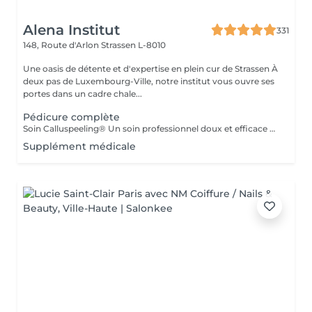
Alena Institut
331
148, Route d'Arlon
Strassen L-8010
Une oasis de détente et d'expertise en plein cur de Strassen À
deux pas de Luxembourg-Ville, notre institut vous ouvre ses
portes dans un cadre chale...
Pédicure complète
Soin Calluspeeling® Un soin professionnel doux et efficace qui élimine les callosités, talons secs et rugosités sans lame ni fraise. Les patches aux extraits végétaux lissent la peau, réparent en profondeur et laissent les pieds incroyablement doux dès la première séance.
Supplément médicale