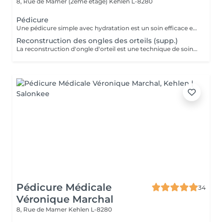
8, Rue de Mamer (2ème étage)
Kehlen L-8280
Pédicure
Une pédicure simple avec hydratation est un soin efficace et rapide pour garder vos pieds en bonne santé et hydratés, tout en améliorant leur apparence. Ce soin est parfait pour ceux qui souhaitent entretenir leurs pieds sans avoir besoin d'un bain de pieds. Étapes de la Pédicure Complète "Brésilienne" avec Bains de Pieds : Bain de pieds chaud relaxant, les ongles sont soigneusement coupés, limés et nettoyés. Un polissage peut être effectué pour donner un aspect naturel et brillant à l'ongle. Eliminer les cellules mortes qui s'accumulent à la surface de la peau, ainsi que l'excès de peau qui peut apparaître à certains endroits (comme les cuticules des ongles, les talons ou les coudes). Une crème hydratante riche est appliquée sur l'ensemble des pieds pour nourrir et adoucir la peau. L'hydratation permet de prévenir les zones sèches et de garder les pieds doux et soyeux. Vernis simple ou pose semi-permanent (facultatif) pour tout les soins pedicure.
Reconstruction des ongles des orteils (supp.)
La reconstruction d'ongle d'orteil est une technique de soins esthétiques qui permet de réparer ou de reconstruire un ongle abîmé ou cassé. Grâce à des matériaux spécifiques, ce soin redonne forme à l'ongle et améliore l'apparence des pieds.
Pédicure Médicale
34
Véronique Marchal
8, Rue de Mamer
Kehlen L-8280