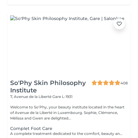
So'Phy Skin Philosophy
408
Institute
7, Avenue de la Liberté
Gare L-1931
Welcome to So'Phy, your beauty institute located in the heart
of Avenue de la Liberté in Luxembourg. Sophie, Clémence,
Mélissa and Gwen are delighted...
Complet Foot Care
A complete treatment dedicated to the comfort, beauty and lightness of the feet. The treatment begins with a relaxing foot bath, followed by a gentle exfoliation to remove dead skin cells and restore smooth, soft skin. A nourishing mask is then applied for deep hydration, while the nails and cuticles are carefully treated for a clean and well-groomed result. The treatment continues with a relaxing moment, providing an immediate feeling of comfort and lightness. Feet feel softer, the skin is nourished and the nails look perfectly groomed. Classic nail polish is not provided at the institute. If you wish, we can apply your own nail polish by selecting the corresponding option.