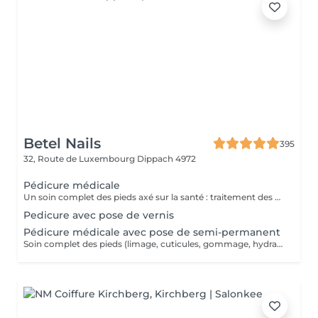
Betel Nails
395
32, Route de Luxembourg
Dippach 4972
Pédicure médicale
Un soin complet des pieds axé sur la santé : traitement des callosités, cors, durillons, ongles incarnés ou épaissis. Soulage les douleurs et améliore le confort au quotidien.
Pedicure avec pose de vernis
Pédicure médicale avec pose de semi-permanent
Soin complet des pieds (limage, cuticules, gommage, hydratation), suivi de la pose d'un vernis semi-permanent longue tenue.