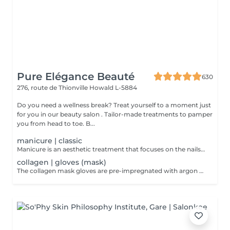
Pure Elégance Beauté
630
276, route de Thionville
Howald L-5884
Do you need a wellness break? Treat yourself to a moment just
for you in our beauty salon . Tailor-made treatments to pamper
you from head to toe. B...
manicure | classic
Manicure is an aesthetic treatment that focuses on the nails. Beautician will soak your fingers in a bowl of hot water at the start of the manicure process. The manicure allows to strengthen the nails, to rid them of the small dead skin which surrounds them and to display well-groomed hands. Limited to pushing back the cuticles, filing and polishing the nails and accompanying with a massage of the hands at the end of the manicure and possibly covering them with nail polish at the end
collagen | gloves (mask)
The collagen mask gloves are pre-impregnated with argon oil and a collagen-rich emulsion to penetrate and hydrate the skin.