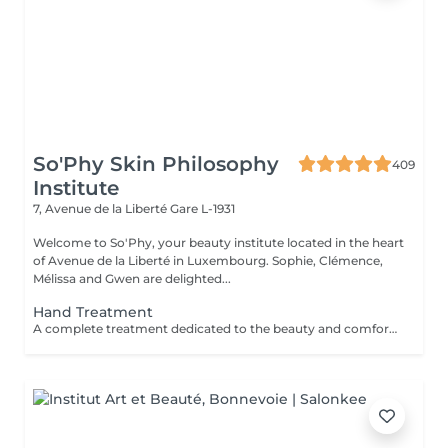
So'Phy Skin Philosophy
409
Institute
7, Avenue de la Liberté
Gare L-1931
Welcome to So'Phy, your beauty institute located in the heart
of Avenue de la Liberté in Luxembourg. Sophie, Clémence,
Mélissa and Gwen are delighted...
Hand Treatment
A complete treatment dedicated to the beauty and comfort of the hands. The treatment begins with a gentle exfoliation to refine the skin texture and reveal its natural glow. The hands are then wrapped in a nourishing and hydrating mask for deep care. During this time, the nails are carefully shaped and refined to achieve a clean and harmonious result. The treatment finishes with a relaxing hand massage, providing an immediate feeling of comfort and relaxation. Hands feel softer, the skin is nourished and the nails look perfectly groomed. Classic nail polish is not provided at the institute. However, if you wish, we can apply your own nail polish by selecting the corresponding option.