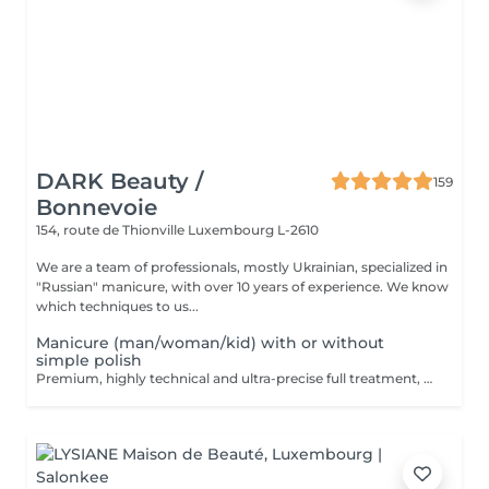
DARK Beauty /
159
Bonnevoie
154, route de Thionville
Luxembourg L-2610
We are a team of professionals, mostly Ukrainian, specialized in
"Russian" manicure, with over 10 years of experience. We know
which techniques to us...
Manicure (man/woman/kid) with or without
simple polish
Premium, highly technical and ultra-precise full treatment, performed mainly with an e-file to achieve a perfectly clean nail contour and apply the polish as close as possible, even slightly under the cuticle. This technique helps visually delay the regrowth by around 10 days. Visual result: -Extremely well-groomed nails, clean contours, flawless shape -Instagram / photo studio effect: neat, precise, with no visible dry skin Service content: -Removal of old semi-permanent and/or gel polish (if needed, please book accordingly this option via this screen) -Very meticulous preparation of the nail plate -Removal of dead skin -Shape and file nails -Gentle cuticle care -Application of a transparent simple polish (if desired) OR application of your own simple polish to bring with you (if needed, please book accordingly this option via this screen) -Application of cuticle oil and hand cream