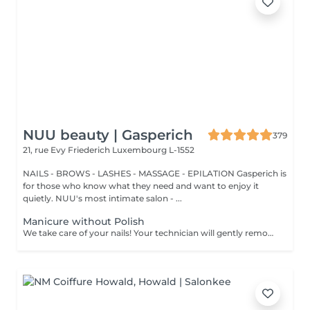
NUU beauty | Gasperich
379
21, rue Evy Friederich
Luxembourg L-1552
NAILS - BROWS - LASHES - MASSAGE - EPILATION Gasperich is
for those who know what they need and want to enjoy it
quietly. NUU's most intimate salon - ...
Manicure without Polish
We take care of your nails! Your technician will gently remove dead skin cells, shape and file your nails, and buff the outer surface for a smooth, natural finish. Our masters offer edged, hardware, or combined manicures, depending on your preferences. How is a manicure without polish done? - rough skin is gently removed - the shape of the nail plate is delicately corrected - the cuticle and side ridges are carefully tidied up - cuticle oil and hand cream are applied to nourish and hydrate Age restrictions: recommended from 14 years and up. Post procedure recommendations: no special post-care needed for this treatment. Frequency: once every 3 weeks.