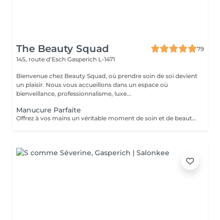
The Beauty Squad
79
145, route d'Esch
Gasperich L-1471
Bienvenue chez Beauty Squad, où prendre soin de soi devient
un plaisir. Nous vous accueillons dans un espace où
bienveillance, professionnalisme, luxe...
Manucure Parfaite
Offrez à vos mains un véritable moment de soin et de beauté avec notre manucure complète associée à un soin nourrissant. Chaque prestation est pensée pour allier esthétique et bien-être, en prenant soin de la santé de vos ongles. - Matériel stérile, à usage unique. - Manucure complète avec limage, travail des cuticules avec précision, polissage et mise en beauté de l'ongle. - Soin nourrissant : Hydratation intense et massage des mains pour une peau douce et sublimée. ATTENTION ! Il n'y a pas d'application de vernis.