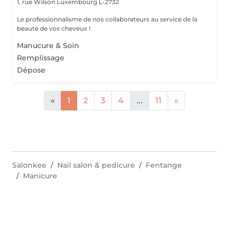
1, rue Wilson
Luxembourg L-2732
Le professionnalisme de nos collaborateurs au service de la
beauté de vos cheveux !
Manucure & Soin
Remplissage
Dépose
«
1
2
3
4
...
11
»
Salonkee
Nail salon & pedicure
Fentange
Manicure