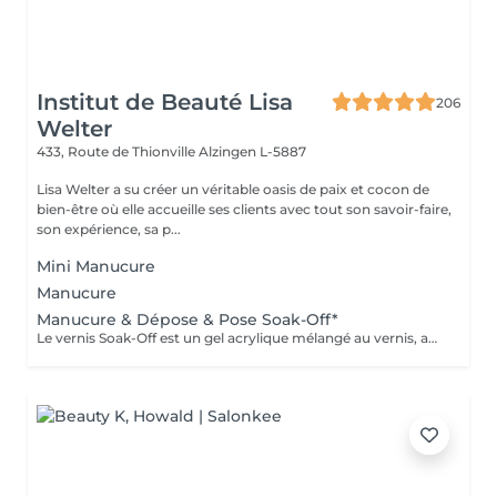
Institut de Beauté Lisa
206
Welter
433, Route de Thionville
Alzingen L-5887
Lisa Welter a su créer un véritable oasis de paix et cocon de
bien-être où elle accueille ses clients avec tout son savoir-faire,
son expérience, sa p...
Mini Manucure
Manucure
Manucure & Dépose & Pose Soak-Off*
Le vernis Soak-Off est un gel acrylique mélangé au vernis, appliqué sur l'ongle et durci par des LED. Il a la même texture qu'un vernis classique, est aussi liquide et a encore plus de brillance. Il reste impeccable, sans ternir et sans s'écailler jusqu'à 18 jours