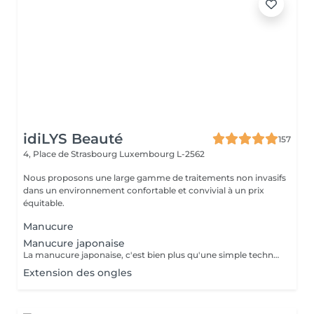
idiLYS Beauté
157
4, Place de Strasbourg
Luxembourg L-2562
Nous proposons une large gamme de traitements non invasifs
dans un environnement confortable et convivial à un prix
équitable.
Manucure
Manucure japonaise
La manucure japonaise, c'est bien plus qu'une simple technique de soin des ongles. Le but, c'est vraiment de redonner de l'éclat et de la vitalité aux ongles. Des ingrédients naturels sont utilisés pour chouchouter les ongles et mettre en valeur leur beauté innée : - on nourrit et on renforce les ongles avec des produits comme la cire d'abeille, le lait de riz et le soja. - on utilise des outils spécifiques et des techniques toutes douces, comme un polissage délicat et l'application de pâtes riches en nutriments.
Extension des ongles