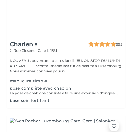
Charlen's
995
2, Rue Glesener
Gare L-1631
NOUVEAU : ouverture tous les lundis !!!! NON STOP DU LUNDI
AU SAMEDI L'incontournable institut de beauté à Luxembourg.
Nous sommes connues pour n...
manucure simple
pose complète avec chablon
La pose de chablons consiste à faire une extension d'ongles en gel, sans avoir recours aux capsules. Prestation un peu plus longue que les capsules mais tres tres jolie :)
base soin fortifiant