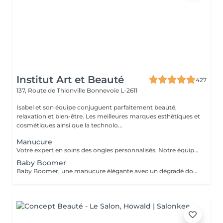
Institut Art et Beauté
427
137, Route de Thionville
Bonnevoie L-2611
Isabel et son équipe conjuguent parfaitement beauté,
relaxation et bien-être. Les meilleures marques esthétiques et
cosmétiques ainsi que la technolo...
Manucure
Votre expert en soins des ongles personnalisés. Notre équipe de prothésistes ongulaires diplômées vous offre une gamme complète de services pour des ongles magnifiques et durables. Expertise et Professionnalisme : Prothésistes qualifiées et expérimentées : o Isabel, o Francesca, o Fatima, o Deborah, o Patricia, o Mirza, Des produits de haute qualité, aux couleurs variées pour des résultats éclatants et durables. Garantie de beauté et santé de vos ongles. Services adaptés à vos goûts et votre personnalité Capsules pour allonger rapidement vos ongles. Rallongement en Gel : Pour un résultat naturel et durable. Remplissage toute les 3 a 4 semaines pour comble la repousse et préserve l'intégrité de la pose initiale. Manucure Soins et esthétisme pour des ongles en pleine santé et élégants. Nos Techniques Manucure Combinée : Soins complets et embellissement. Vernis Semi-Permanent : Couleur durable sans pose de gel. Chablon ou Capsules : Pose traditionnelle ou look naturel.
Baby Boomer
Baby Boomer, une manucure élégante avec un dégradé doux allant d'un nude naturel à un blanc éclatant. Ce style chic est parfait pour toutes les occasions. Sublimez vos ongles avec cette tendance incontournable ! Réservez dès maintenant pour profiter d'un look sophistiqué. Ne manquez pas l'ocasion de briller !