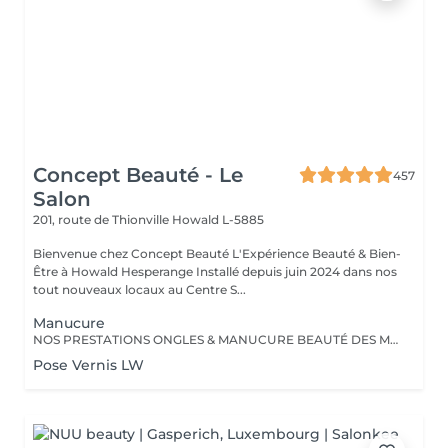
Concept Beauté - Le
457
Salon
201, route de Thionville
Howald L-5885
Bienvenue chez Concept Beauté L'Expérience Beauté & Bien-
Être à Howald Hesperange Installé depuis juin 2024 dans nos
tout nouveaux locaux au Centre S...
Manucure
NOS PRESTATIONS ONGLES & MANUCURE BEAUTÉ DES MAINS Manucure & Soin Nourrissant Offrez à vos mains un soin complet avec une manucure experte comprenant : Limage et mise en forme des ongles Soins des cuticules pour un contour net Massage nourrissant avec des soins hydratants ProNails En supplément : Application d'un vernis Longwear ou semi-permanent (en option) Une pause bien-être idéale pour retrouver des mains soignées et élégantes. OPTIONS À LA CARTE Personnalisez votre soin ! Selon vos envies, vous pouvez compléter votre manucure avec : Pose de vernis Longwear Pour une touche de couleur élégante Vernis semi-permanent Tenue parfaite jusqu'à 3 semaines Soin Spa Complet des mains Exfoliation, masque nourrissant et massage profond pour une détente absolue Offrez à vos mains un soin sur-mesure, réalisé par nos professionnelles expertes ! Notre équipe est composée d'expertes hautement qualifiées, dont certaines sont formatrices en onglerie dans notre centre Concept Beauté Distribution. Nous maîtrisons les dernières tendances et techniques pour garantir des prestations d'exception. Besoin d'un conseil personnalisé ? Nous sommes là pour vous guider vers la meilleure option selon votre type d'ongles et votre style de vie. Offrez à vos mains et à vos pieds l'expertise qu'ils méritent avec ProNails et notre équipe d'expertes !
Pose Vernis LW