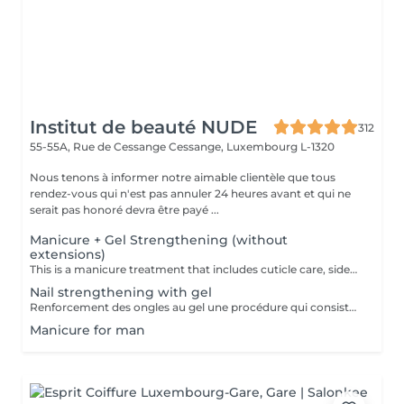
Institut de beauté NUDE
312
55-55A, Rue de Cessange
Cessange, Luxembourg L-1320
Nous tenons à informer notre aimable clientèle que tous
rendez-vous qui n'est pas annuler 24 heures avant et qui ne
serait pas honoré devra être payé ...
Manicure + Gel Strengthening (without
extensions)
This is a manicure treatment that includes cuticle care, sidewall polishing, and strengthening of your natural nails without extensions. The nails become stronger, well-groomed, and retain their natural length. It is recommended to repeat the procedure every 3 weeks to maintain the best results.
Nail strengthening with gel
Renforcement des ongles au gel une procédure qui consiste à appliquer un gel fortifiant sur l'ongle naturel. Il protège contre la casse, lisse la surface et renforce les ongles. Convient à : Ongles fins, cassants et dédoublés Ceux qui veulent renforcer leurs ongles sans extension Prolonger la tenue du vernis Le gel est appliqué en fine couche, sans alourdir l'ongle, et aide à obtenir une longueur saine.
Manicure for man