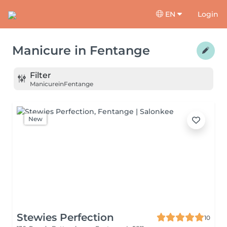
EN
Login
Manicure
in
Fentange
Filter
Manicure
in
Fentange
New
Stewies Perfection
10