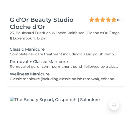
G d'Or Beauty Studio
102
Cloche d'Or
25, Boulevard Friedrich Wilhelm Raiffeisen (Cloche d'Or, Étage
1)
Luxembourg L-2411
Classic Manicure
Complete nail care treatment including classic polish removal, nail shaping, cuticle work, hand care and finishing. No polish application.
Removal + Classic Manicure
Removal of gel or semi-permanent polish followed by a classic manicure. No polish application.
Wellness Manicure
Classic manicure (including classic polish removal), enhanced with an exfoliating scrub, application of a nourishing mask, and a relaxing wellness hand massage for deep hydration and complete relaxation. No polish application.