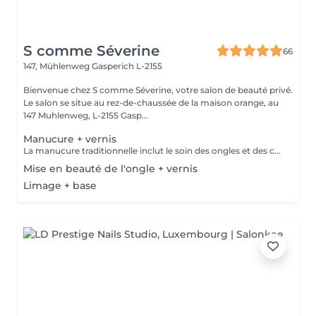
S comme Séverine
66
147, Mühlenweg
Gasperich L-2155
Bienvenue chez S comme Séverine, votre salon de beauté privé.
Le salon se situe au rez-de-chaussée de la maison orange, au
147 Muhlenweg, L-2155 Gasp...
Manucure + vernis
La manucure traditionnelle inclut le soin des ongles et des cuticules, suivi de la pose d'un vernis longue tenue enrichi en vitamines. Ce vernis renforce vos ongles tout en leur offrant une couleur éclatante et durable.
Mise en beauté de l'ongle + vernis
Limage + base