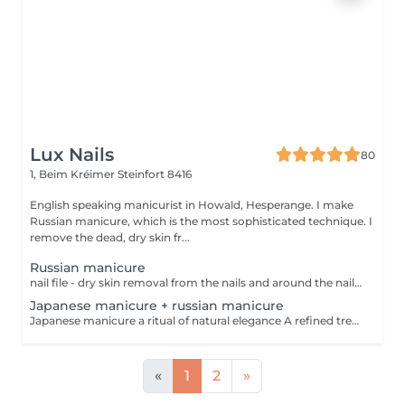
Lux Nails
80
1, Beim Kréimer
Steinfort 8416
English speaking manicurist in Howald, Hesperange. I make
Russian manicure, which is the most sophisticated technique. I
remove the dead, dry skin fr...
Russian manicure
nail file - dry skin removal from the nails and around the nail with special bits and scissor - nail and skin moisturising I make Russian manicure, which is the most sophisticated technique. I remove the dead, dry skin from the nails and around the nails with special manicure bits and scissors. The result is a perfect nail and skin surface. You will feel as if somebody exchanged your hands.
Japanese manicure + russian manicure
Japanese manicure a ritual of natural elegance A refined treatment for those who cannot wear or choose not to wear gel polish or artificial nails and prefer a clean, natural, short style. Nails become beautifully cared for, smooth and naturally shiny without polish. This treatment uses a natural paste enriched with beeswax, keratin, vitamins and minerals. Premium care for your hands, which also includes a russian manicure for perfectly prepared cuticles. Ideal for weak, tired or brittle nails.
«
1
2
»