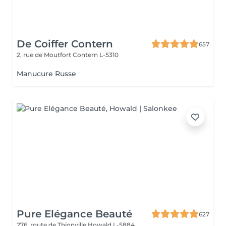
De Coiffer Contern
657
2, rue de Moutfort
Contern L-5310
Manucure Russe
Pure Elégance Beauté
627
276, route de Thionville
Howald L-5884