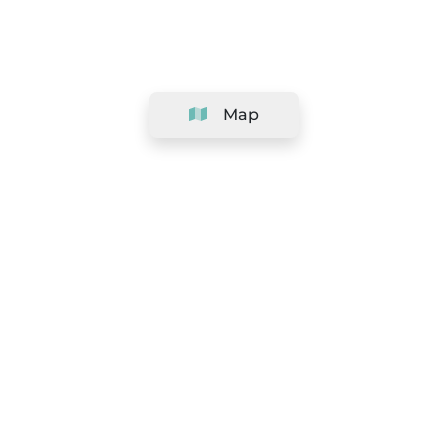
Map
Company
Support
Team
&
Careers
Information for salons
Legal
Exercise withdrawal right