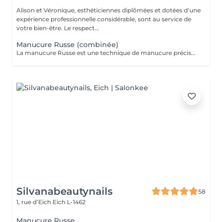
Alison et Véronique, esthéticiennes diplômées et dotées d'une
expérience professionnelle considérable, sont au service de
votre bien-être. Le respect...
Manucure Russe (combinée)
La manucure Russe est une technique de manucure précise réalisée à l'aide d'embouts adaptés pour nettoyer en profondeur les cuticules et le contour des ongles. Elle permet un rendu ultra net, propre et une finition impeccable. Idéale avant une pose de vernis semi-permanent ou gel.
Silvanabeautynails
58
1, rue d’Eich
Eich L-1462
Manucure Russe