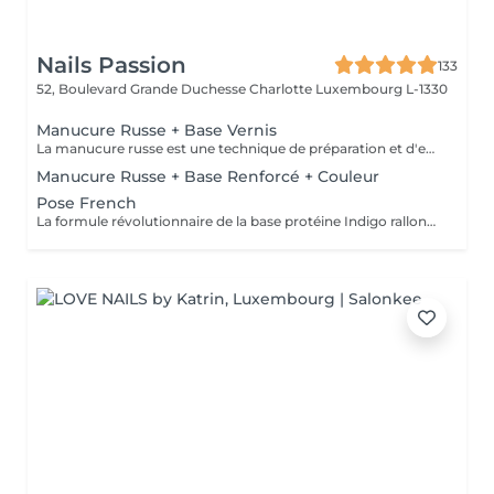
Nails Passion
133
52, Boulevard Grande Duchesse Charlotte
Luxembourg L-1330
Manucure Russe + Base Vernis
La manucure russe est une technique de préparation et d'embellissement aussi précise qu'efficace, qui consiste à arranger et sculpter délicatement le contour de l'ongle à l'aide d'outils de précision spécialisés. Esthétique mais aussi pratique, ce travail à la base de l'ongle offre un résultat lisse et net : des contours parfaitement définis, des cuticules durablement éliminées, un gain de longueur... En bref, un aspect soigné pour résultat irréprochable. La formule révolutionnaire de la base protéine Indigo rallonge les ongles, les renforcent naturellement et répare les cassures. Le résultat ? De longs ongles fortifiés qui ne se fendent pas, un véritable soin précieux.
Manucure Russe + Base Renforcé + Couleur
Pose French
La formule révolutionnaire de la base protéine Indigo rallonge les ongles, les renforcent naturellement et répare les cassures. Le résultat ? De longs ongles fortifiés qui ne se fendent pas, un véritable soin précieux.