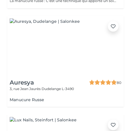
La manucure russe : C'est une technique qui apporte un soin complet de l'ongle naturel et des cuticules. Grâce à la manucure russe le semi permanent est posé sous la cuticule ce qui permet une repousse invisible de 7 à 12 jours. Cette prestation comprend la dépose de votre ancienne couleur, la manucure russe complète ainsi que la pose d'un semi permanent renforcé
Auresya
80
3, rue Jean Jaurès
Dudelange L-3490
Manucure Russe