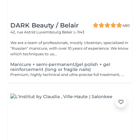
DARK Beauty / Belair
480
42, rue Astrid
Luxembourg Belair L-1143
We are a team of professionals, mostly Ukrainian, specialized in
"Russian" manicure, with over 10 years of experience. We know
which techniques to us...
Manicure + semi-permanent/gel polish + gel
reinforcement (long or fragile nails)
Premium, highly technical and ultra-precise full treatment, performed mainly with an e-file to achieve a perfectly clean nail contour and apply the polish as close as possible, even slightly under the cuticle. This technique helps visually delay the regrowth by around 10 days. Visual result: -Extremely well-groomed nails, clean contours, flawless shape -Instagram / photo studio effect: neat, precise, with no visible dry skin We also include a gel reinforcement, recommended for long or fragile or broken nails. A perfect solution for flawless and long-lasting nails: -The average durability is 4 weeks!! Service content -> 95€ : -Removal of old semi-permanent and/or gel polish (if needed, already include in this price/service) -Very meticulous preparation of the nail plate -Removal of dead skin -Shape and file nails -Gentle cuticle care -Correction of the nail shape -Gel reinforcement -Application of semi-permanent nail polish -Application of cuticle oil and hand cream Optional : -Price per nail extension on up to 5 nails (if so please book "WITH simple design") +3€/nail -Price per nail for nail art on up to 5 nails (if so please book "WITH simple design") +3€/nail -Price for simple design (French, Chrome, Baby Boomer, Cat Eyes, Stickers, Foil) 6-10 nails -> +20€ -Price for complex design (3D, Hand drawings, Stamping, French with Chrome, Baby Boomer with Chrome, French with Cat Eyes) 6-10 nails -> +30€