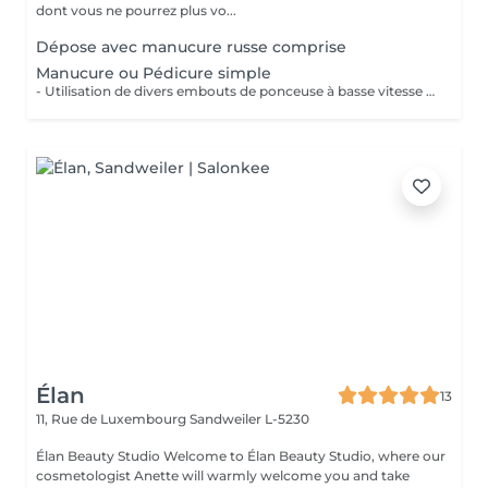
dont vous ne pourrez plus vo...
Dépose avec manucure russe comprise
Manucure ou Pédicure simple
- Utilisation de divers embouts de ponceuse à basse vitesse pour décoller, soulever et éliminer les cuticules. - Limage des ongles - Application d'une huile à cuticule et crème avec massage
Élan
13
11, Rue de Luxembourg
Sandweiler L-5230
Élan Beauty Studio Welcome to Élan Beauty Studio, where our
cosmetologist Anette will warmly welcome you and take