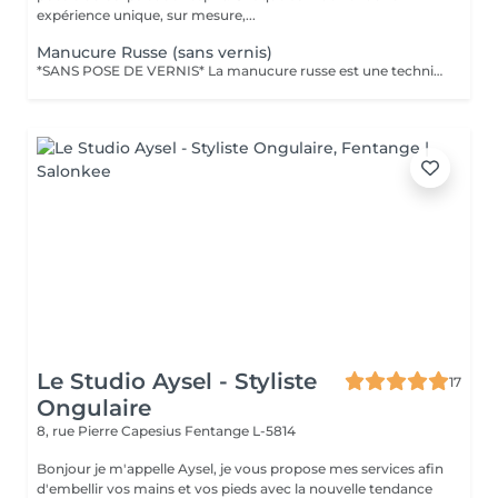
expérience unique, sur mesure,...
Manucure Russe (sans vernis)
*SANS POSE DE VERNIS* La manucure russe est une technique de précision réalisée avec expertise pour sublimer le contour des ongles. Ce soin approfondi des cuticules est réalisé à l'aide d'embouts spécifiques pour une finition ultra nette. Tout notre matériel est à usage unique et/ou stérilisé pour garantir une hygiène irréprochable durant votre prestation.
Le Studio Aysel - Styliste
17
Ongulaire
8, rue Pierre Capesius
Fentange L-5814
Bonjour je m'appelle Aysel, je vous propose mes services afin
d'embellir vos mains et vos pieds avec la nouvelle tendance