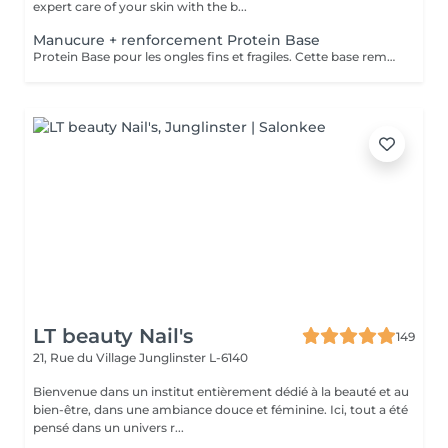
expert care of your skin with the b...
Manucure + renforcement Protein Base
Protein Base pour les ongles fins et fragiles. Cette base remplie de protéines ravivent et renforcent vos ongles. Il protège, renforce et restaure instantanément et au long terme les ongles. Formule douce et soignante qui protège la plaque naturelle de l ongle contre les agressions extérieures et les traumatismes mécaniques.
LT beauty Nail's
149
21, Rue du Village
Junglinster L-6140
Bienvenue dans un institut entièrement dédié à la beauté et au
bien-être, dans une ambiance douce et féminine. Ici, tout a été
pensé dans un univers r...