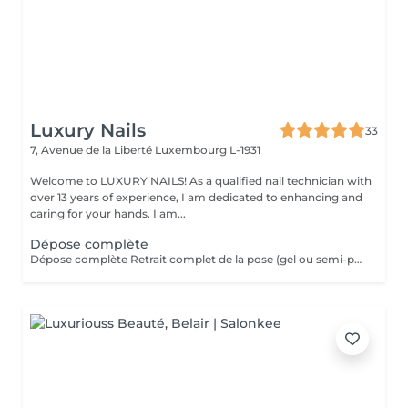
Luxury Nails
33
7, Avenue de la Liberté
Luxembourg L-1931
Welcome to LUXURY NAILS! As a qualified nail technician with
over 13 years of experience, I am dedicated to enhancing and
caring for your hands. I am...
Dépose complète
Dépose complète Retrait complet de la pose (gel ou semi-permanent) afin de retrouver vos ongles naturels, sans repose de produit. Cette prestation n'est pas réservable en ligne. Elle est réservée uniquement aux poses réalisées par mes soins. Je n'effectue pas de dépose sur des poses réalisées par une autre prothésiste ongulaire.