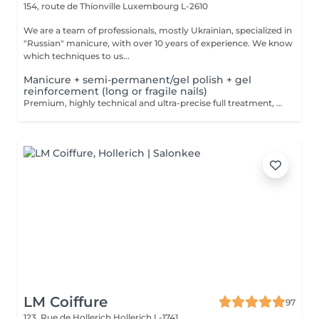
154, route de Thionville
Luxembourg L-2610
We are a team of professionals, mostly Ukrainian, specialized in
"Russian" manicure, with over 10 years of experience. We know
which techniques to us...
Manicure + semi-permanent/gel polish + gel
reinforcement (long or fragile nails)
Premium, highly technical and ultra-precise full treatment, performed mainly with an e-file to achieve a perfectly clean nail contour and apply the polish as close as possible, even slightly under the cuticle. This technique helps visually delay the regrowth by around 10 days. Visual result: -Extremely well-groomed nails, clean contours, flawless shape -Instagram / photo studio effect: neat, precise, with no visible dry skin We also include a gel reinforcement, recommended for long or fragile or broken nails. A perfect solution for flawless and long-lasting nails: -The average durability is 4 weeks!! Service content -> 95€ : -Removal of old semi-permanent and/or gel polish (if needed, already include in this price/service) -Very meticulous preparation of the nail plate -Removal of dead skin -Shape and file nails -Gentle cuticle care -Correction of the nail shape -Gel reinforcement -Application of semi-permanent nail polish -Application of cuticle oil and hand cream Optional : -Price per nail extension on up to 5 nails (if so please book "WITH simple design") +3€/nail -Price per nail for nail art on up to 5 nails (if so please book "WITH simple design") +3€/nail -Price for simple design (French, Chrome, Baby Boomer, Cat Eyes, Stickers, Foil) 6-10 nails -> +20€ -Price for complex design (3D, Hand drawings, Stamping, French with Chrome, Baby Boomer with Chrome, French with Cat Eyes) 6-10 nails -> +30€
LM Coiffure
97
123, Rue de Hollerich
Hollerich L-1741