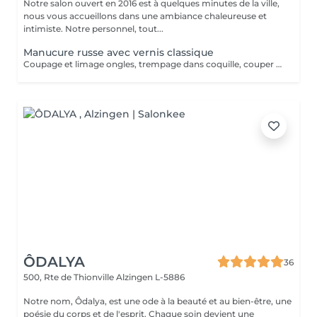
Notre salon ouvert en 2016 est à quelques minutes de la ville,
nous vous accueillons dans une ambiance chaleureuse et
intimiste. Notre personnel, tout...
Manucure russe avec vernis classique
Coupage et limage ongles, trempage dans coquille, couper cuticule avec pince à envie, bloc ponce, sérum, crème. Prévoir plus de temps au salon jusqu'à séchage complet du vernis. La manucure russe vous offrira un rendu absolument parfait. Votre cuticule sera repoussée de manière maximale. La manucure russe convient à tous types d'ongles, même les plus abîmés, car elle va permettre de préparer et renforcer l'ongle et également de l'allonger en repoussant plus haut les cuticules.
ÔDALYA
36
500, Rte de Thionville
Alzingen L-5886
Notre nom, Ôdalya, est une ode à la beauté et au bien-être, une
poésie du corps et de l'esprit. Chaque soin devient une