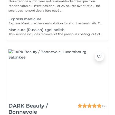
Nous tenons à informer notre aimable clientèle que tous
rendez-vous qui n'est pas annuler 24 heures avant et qui ne
serait pas honoré devra être payé ...
Express manicure
Express Manicure the ideal solution for short natural nails. This service includes removal of the previous coating, quick nail and cuticle care, strengthening with a clear rubber base, and a camouflage top coat finish. No change to your natural nail shape we preserve your preferred oval or square shape.
Manicure (Russian) +gel polish
This service includes removal of the previous coating, cuticle care, sidewall refinement, nail plate preparation, and application of a new gel polish coating. To maintain a neat appearance and long-lasting results, a refill is recommended every 2.53 weeks.
DARK Beauty /
158
Bonnevoie