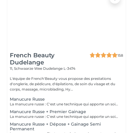
French Beauty
158
Dudelange
11, Schwaarze Wee
Dudelange L-3474
L'équipe de French'Beauty vous propose des prestations
d'onglerie, de pédicure, d'épilations, de soin du visage et du
corps, massage, microblading, Hy...
Manucure Russe
La manucure russe : C'est une technique qui apporte un soin complet de l'ongle naturel et des cuticules. Grâce à la manucure russe l'ongle est entièrement nettoyé des peaux et cuticules collés, ce qui apporte un rendu net et durable.
Manucure Russe + Premier Gainage
La manucure russe : C'est une technique qui apporte un soin complet de l'ongle naturel et des cuticules. Grâce à la manucure russe le semi permanent est posé sous la cuticule ce qui permet une repousse invisible de 7 à 12 jours. Cette prestation comprend la manucure russe complète ainsi que la pose renforcée au semi permanent (aucune dépose ne sera faite)
Manucure Russe + Dépose + Gainage Semi
Permanent