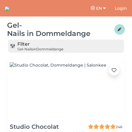
EN
Login
Gel-
Nails
in
Dommeldange
Filter
Gel-Nails
in
Dommeldange
Studio Chocolat
246