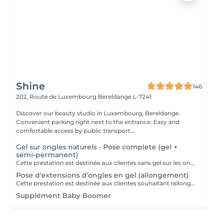
Shine
146
202, Route de Luxembourg
Bereldange L-7241
Discover our beauty studio in Luxembourg, Bereldange.
Convenient parking right next to the entrance. Easy and
comfortable access by public transport...
Gel sur ongles naturels - Pose complete (gel +
semi-permanent)
Cette prestation est destinée aux clientes sans gel sur les ongles. Application du gel sur ongles naturels avec finition en vernis semi-permanent. Ne convient pas pour une correction.
Pose d'extensions d'ongles en gel (allongement)
Cette prestation est destinée aux clientes souhaitant rallonger les ongles. Pose d'extensions d'ongles en gel avec création de la longueur et de l'architecture. Ne convient pas pour une correction.
Supplément Baby Boomer