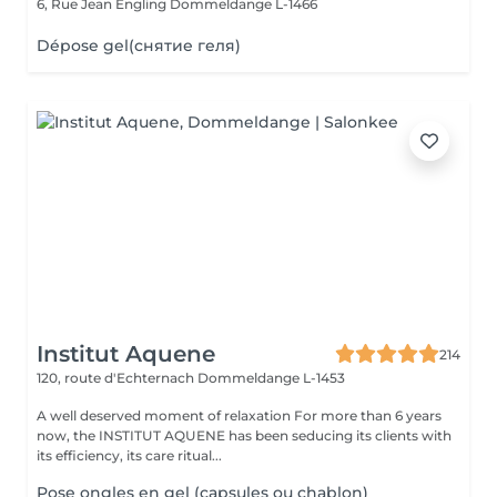
6, Rue Jean Engling
Dommeldange L-1466
Dépose gel(снятие геля)
Institut Aquene
214
120, route d'Echternach
Dommeldange L-1453
A well deserved moment of relaxation For more than 6 years
now, the INSTITUT AQUENE has been seducing its clients with
its efficiency, its care ritual...
Pose ongles en gel (capsules ou chablon)