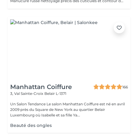
Manucure russe nettoyage précis des cuticules et contour des ongles. Retrait 85% de l'ancien semi-permanent sans touche a votre ongles naturel. Vernis classique appliqué sur l'ongle naturel. Rendu brillant, élégant
Manhattan Coiffure
166
3, Val Sainte-Croix
Belair L-1371
Un Salon Tendance Le salon Manhattan Coiffure est né en avril
2009 près du Square de New York au quartier Belair
Luxembourg où Isabelle et sa fille Ya...
Beauté des ongles