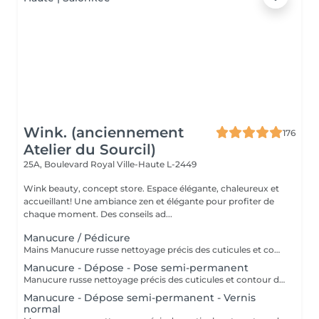
Wink. (anciennement
176
Atelier du Sourcil)
25A, Boulevard Royal
Ville-Haute L-2449
Wink beauty, concept store. Espace élégante, chaleureux et
accueillant! Une ambiance zen et élégante pour profiter de
chaque moment. Des conseils ad...
Manucure / Pédicure
Mains Manucure russe nettoyage précis des cuticules et contour des ongles. Application d'un vernis semi-permanent qui dure 3 à 4 semaines. Résultat naturel, brillant et résistant aux chocs. Pieds Retrait des cuticules, limage et polissage des ongles. Application de la base semi-permanent : protège l'ongle naturel et favorise l'adhérence. Application de la couleur semi-permanent : couche uniforme pour une finition parfaite.
Manucure - Dépose - Pose semi-permanent
Manucure russe nettoyage précis des cuticules et contour des ongles. Retrait 85% de l'ancien semi-permanent sans touche a votre ongles naturel. Application d'un semi-permanent sur l'ongle. Idéal pour repartir sur une base propre sans accumulation de produit.
Manucure - Dépose semi-permanent - Vernis
normal