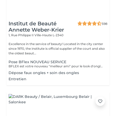
Institut de Beauté
598
Annette Weber-Krier
1, Rue Philippe II
Ville-Haute L-2340
Excellence in the service of beauty! Located in the city center
since 1970, the institute is official supplier of the court and also
the oldest beaut...
Pose BFlex NOUVEAU SERVICE
BFLEX est votre nouveau "meilleur ami" pour le look d'ongles courts et naturels que tous les clients recherchent ! Il s'agit d'une Babymanucure avec la pose d'un gel intelligent 4-en-1 avec lequel vous avez : Base-Construction-Teinte-Finition ! I C'est une prestation inédite et tendance !
Dépose faux ongles + soin des ongles
Entretien