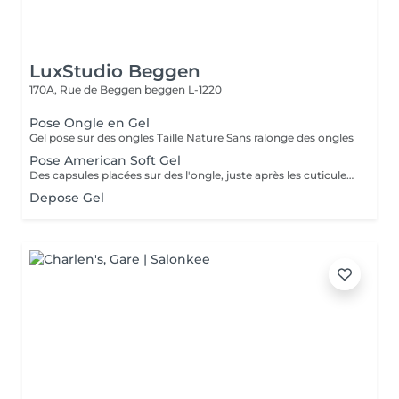
LuxStudio Beggen
170A, Rue de Beggen
beggen L-1220
Pose Ongle en Gel
Gel pose sur des ongles Taille Nature Sans ralonge des ongles
Pose American Soft Gel
Des capsules placées sur des l'ongle, juste après les cuticules. Ces capsules forment à elles seules la courbure et la longueur de l'ongle. Le premier avantage notable est donc que les ongles artificiels utilisés dans le nail art américain n'ont pas besoin d'être façonnés. Dure +- 2 a 3 sem Cápsulas de gel colocadas em toda a unha, logo após as cutículas. Essas cápsulas formam sozinhas a curvatura e a extensão da unha. Portanto, a primeira vantagem notável é que as unhas artificiais usadas na arte americana de unhas não precisam ser modeladas.
Depose Gel