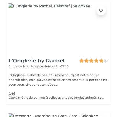
L'Onglerie by Rachel
135
8, rue de la forêt verte
Heisdorf L-7340
L'Onglerie - Salon de beauté Luxembourg est votre nouvel
endroit bien-être, où vos esthéticiennes seront aux petits soins
pour vous chouchouter: déco...
Gel
Cette méthode permet à celles ayant des ongles abîmés, rongés, cassants, de retrouver de très jolies mains. En rallongement ou en simple gainage, le gel apportera solidité à vos ongles, et une couleur longue durée