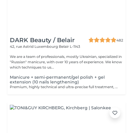
DARK Beauty / Belair
482
42, rue Astrid
Luxembourg Belair L-1143
We are a team of professionals, mostly Ukrainian, specialized in
"Russian" manicure, with over 10 years of experience. We know
which techniques to us...
Manicure + semi-permanent/gel polish + gel
extension (10 nails lengthening)
Premium, highly technical and ultra-precise full treatment, performed mainly with an e-file to achieve a perfectly clean nail contour and apply the polish as close as possible, even slightly under the cuticle. This technique helps visually delay the regrowth by around 10 days. Visual result: -Extremely well-groomed nails, clean contours, flawless shape -Instagram / photo studio effect: neat, precise, with no visible dry skin During this service, we will also increase the length of your nails using a specialized gel material, ensuring a naturally beautiful result. This 'EXTENSION' has to be done just once, after which subsequent appointments will be designated as 'Manicure + semi-permanent/gel polish + gel reinforcement (long or fragile nails)'. We also include a gel reinforcement, as a perfect solution for flawless and long-lasting nails: -The average durability is 4 weeks!! Service content: -Removal of old semi-permanent and/or gel polish (if needed, already include in this price/service) -Very meticulous preparation of the nail plate -Removal of dead skin -Shape and file nails -Gentle cuticle care -Gel nail extension -Gel reinforcement -Correction of the nail shape -Application of semi-permanent nail polish -Application of cuticle oil and hand cream Optional : -EXTENSION longest than 4th size -> +20€ (if so please book "WITH complex design") -Price per nail for nail art on up to 5 nails (if so please book "WITH simple design") +3€/nail -Price for simple design (French, Chrome, Baby Boomer, Cat Eyes, Stickers, Foil) 6-10 nails -> +20€ -Price for complex design (3D, Hand drawings, Stamping, French with Chrome, Baby Boomer with Chrome, French with Cat Eyes) 6-10 nails -> +30€