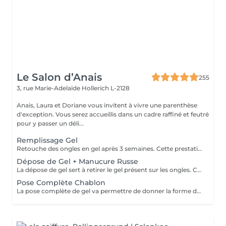
Le Salon d’Anais
255
3, rue Marie-Adelaïde
Hollerich L-2128
Anais, Laura et Doriane vous invitent à vivre une parenthèse
d'exception. Vous serez accueillis dans un cadre raffiné et feutré
pour y passer un déli...
Remplissage Gel
Retouche des ongles en gel après 3 semaines. Cette prestation va permettre d'entretenir les ongles en gel en ponçant la surface du gel et en remodelant l'ongle avec une nouvelle couche de gel et de couleur.
Dépose de Gel + Manucure Russe
La dépose de gel sert à retirer le gel présent sur les ongles. Cette prestation comprend le ponçage du gel et une manucure.
Pose Complète Chablon
La pose complète de gel va permettre de donner la forme désirée en rallongeant les ongles (préalablement préparés) par la technique du chablon. Ensuite vient la pose du gel qui sera façonné et enfin la pose de la couleur ou de la French.