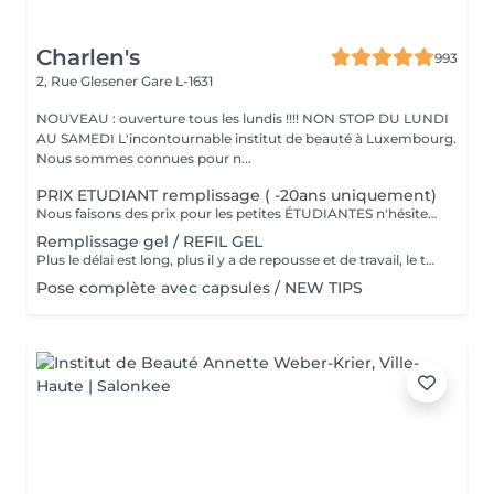
Charlen's
993
2, Rue Glesener
Gare L-1631
NOUVEAU : ouverture tous les lundis !!!! NON STOP DU LUNDI
AU SAMEDI L'incontournable institut de beauté à Luxembourg.
Nous sommes connues pour n...
PRIX ETUDIANT remplissage ( -20ans uniquement)
Nous faisons des prix pour les petites ÉTUDIANTES n'hésitez pas a passer
Remplissage gel / REFIL GEL
Plus le délai est long, plus il y a de repousse et de travail, le tarif s'adapte donc au temps écoulé depuis votre dernier rendez-vous. Merci de choisir le remplissage adapté
Pose complète avec capsules / NEW TIPS