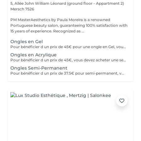
5, Allée John William Léonard (ground floor - Appartment 2)
Mersch 7526
PM MasterAesthetics by Paula Moreira is a renowned
Portuguese beauty salon, guaranteeing 100% satisfaction with
15 years of experience. Recognized as ...
Ongles en Gel
Pour bénéficier d un prix de 45€ pour une ongle en Gel, vous devez acheter une seul fois le kit individuel comprenant tout le matériel nom jetable nécessaire,qui sera conserve pour nous , pour de futurs rendez-vous, garantissant ainsi une meilleure hygiène.* *Renouvelable chaque année.
Ongles en Acrylique
Pour bénéficier d un prix de 45€, vous devez acheter une seule fois le kit individuel comprenant tout le matériel non jetable nécessaire , qui sera conserve pour nous pour de futurs rendez-vous, garantissant ainsi une meilleure hygiène.* *renouvelabre chaque année.
Ongles Semi-Permanent
Pour bénéficier d un prix de 37.5€ pour semi-permanent, vous devez acheter une seule fois le kit individuel avec tout le matériel non jetable nécessaire, qui sera conserve pour nous, pour le futurs rendez-vous, garantissant ainsi une meilleure hygiène.* *renouvelable chaque année.