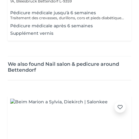
1A, Bléesbruck
Bettendorf L-9359
Pédicure médicale jusqu'à 6 semaines
Traitement des crevasses, durillons, cors et pieds diabétiques, correction des ongles incarnés. Les pieds sont les piliers du corps humain, prenons-en soin !
Pédicure médicale après 6 semaines
Supplément vernis
We also found Nail salon & pedicure around
Bettendorf