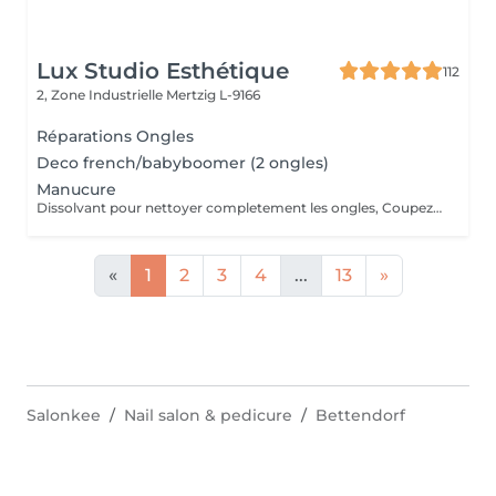
Lux Studio Esthétique
112
2, Zone Industrielle
Mertzig L-9166
Réparations Ongles
Deco french/babyboomer (2 ongles)
Manucure
Dissolvant pour nettoyer completement les ongles, Coupez et Modelez les ongles avec une lime, Mouillez les mains quelques minutes pour ramollir les cuticules, Pousses les Cuticules avec batone pour repousser doucement vers l'arrière et coupez les excès, Hydratez les Mains avec crème et les cuticules pour maintenir la peau douce, Appliquez une base transparent pour protéger les ongles. Attendez suffisamment de tempos pour sèche.
«
1
2
3
4
...
13
»
Salonkee
Nail salon & pedicure
Bettendorf