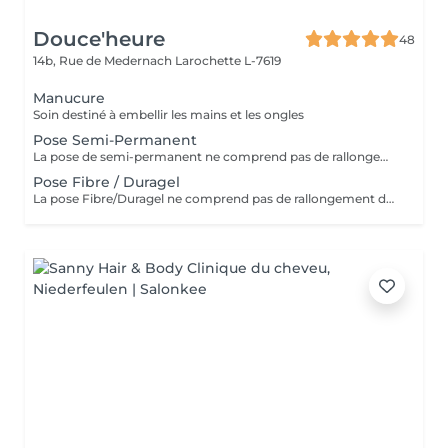
Douce'heure
48
14b, Rue de Medernach
Larochette L-7619
Manucure
Soin destiné à embellir les mains et les ongles
Pose Semi-Permanent
La pose de semi-permanent ne comprend pas de rallongement des ongles. Si vous souhaitez plus de longueur, merci de sélectionner l'option pose complète avec rallongement
Pose Fibre / Duragel
La pose Fibre/Duragel ne comprend pas de rallongement des ongles. Si vous souhaitez plus de longueur, merci de sélectionner l'option pose complète avec rallongement