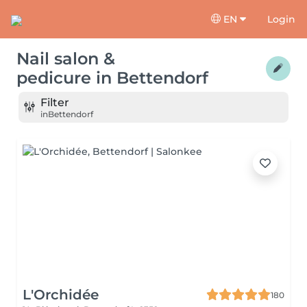
EN
Login
Nail salon &
pedicure
in
Bettendorf
Filter
in
Bettendorf
L'Orchidée
180