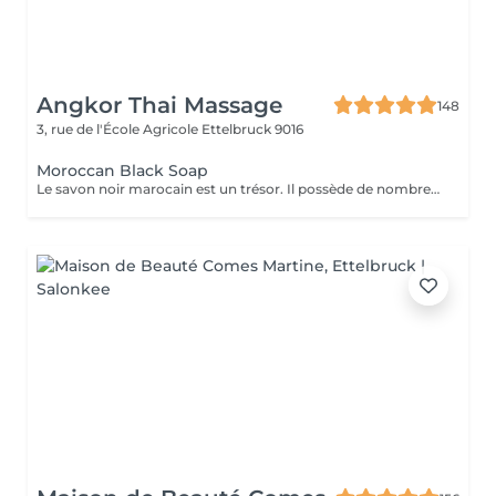
Angkor Thai Massage
148
3, rue de l'École Agricole
Ettelbruck 9016
Moroccan Black Soap
Le savon noir marocain est un trésor. Il possède de nombreuses propriétés hydratantes, exfoliantes et apaisantes qui sont très bénéfiques pour la peau humaine. Grâce à son action calmante, c'est la solution parfaite pour régénérer les cellules et obtenir une peau plus belle, ferme et lisse.