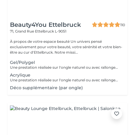
Beauty4You Ettelbruck
110
71, Grand Rue
Ettelbruck L-9051
À propos de votre espace beauté Un univers pensé
exclusivement pour votre beauté, votre sérénité et votre bien-
être au cur d'Ettelbruck. Notre missi...
Gel/Polygel
Une prestation réalisée sur l'ongle naturel ou avec rallongement, pour des ongles élégants et résistants pendant plusieurs semaines. * Préparation de l'ongle naturel * Mise en forme des ongles * Travail des cuticules * Application du gel * Finition au choix * 2 décorations incluses
Acrylique
Une prestation réalisée sur l'ongle naturel ou avec rallongement, idéale pour des ongles solides, élégants et durables. * Préparation de l'ongle naturel * Mise en forme des ongles * Travail des cuticules * Application de l'acrylique * Finition au choix * 2 décorations incluses
Déco supplémentaire (par ongle)