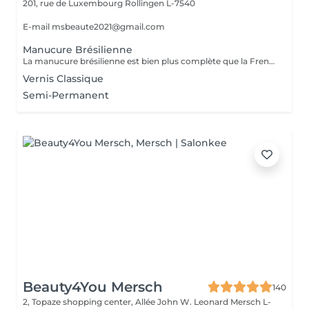
201, rue de Luxembourg
Rollingen L-7540
E-mail msbeaute2021@gmail.com
Manucure Brésilienne
La manucure brésilienne est bien plus complète que la French manucure puisqu'il s'agit d'un soin complet des mains, des ongles et des cuticules. L'objectif est d'hydrater les mains et les ongles, avec des produits doux et écologiques (les produits utilisés ne nécessitent pas d'eau), et des massages. Elle peut d'ailleurs être aussi bien réalisée sur les ongles de pieds : les professionnels vont alors en même temps traiter et masser les pieds.
Vernis Classique
Semi-Permanent
Beauty4You Mersch
140
2, Topaze shopping center, Allée John W. Leonard
Mersch L-